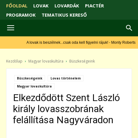
FŐOLDAL
LOVAK
LOVARDÁK
PIACTÉR
PROGRAMOK
TEMATIKUS KERESŐ
A lovak is beszélnek...csak oda kell figyelni rájuk! - Monty Roberts
Kezdőlap
Magyar lovaskultúra
Büszkeségeink
Büszkeségeink
Lovas történelem
Magyar lovaskultúra
Elkezdődött Szent László
király lovasszobrának
felállítása Nagyváradon