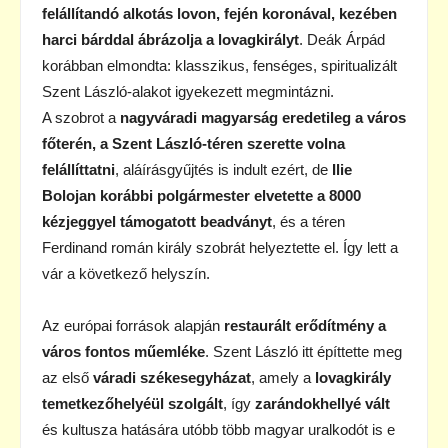
felállítandó alkotás lovon, fején koronával, kezében
harci bárddal ábrázolja a lovagkirályt
. Deák Árpád
korábban elmondta: klasszikus, fenséges, spiritualizált
Szent László-alakot igyekezett megmintázni.
A szobrot a
nagyváradi magyarság eredetileg a város
főterén, a Szent László-téren szerette volna
felállíttatni
, aláírásgyűjtés is indult ezért, de
Ilie
Bolojan korábbi polgármester elvetette a 8000
kézjeggyel támogatott beadványt
, és a téren
Ferdinand román király szobrát helyeztette el. Így lett a
vár a következő helyszín.
Az európai források alapján
restaurált erődítmény a
város fontos műemléke
. Szent László itt építtette meg
az első
váradi székesegyházat
, amely a
lovagkirály
temetkezőhelyéül szolgált
, így
zarándokhellyé vált
és kultusza hatására utóbb több magyar uralkodót is e