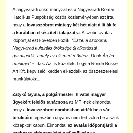
A nagyváradi önkormányzat és a Nagyváradi Római
Katolikus Püspökség közös közleményében azt írta,
hogy a
lovasszobrot mintegy két hét alatt állítják fel
a korábban elkészített talapzatra
. A szoboravatás
időpontját ezt követően közlik.
“Ezzel a szoborral
Nagyvárad kulturális öröksége új alkotással
gazdagodik, amely az elismert művész, Deák Árpád
munkája”
– írták. Azt is közölték, hogy a Ronde Bosse
Art Kft. képviselői kedden elkezdték az összeszerelési
munkálatokat.
Zatykó Gyula, a polgármesteri hivatal magyar
ügyekért felelős tanácsosa
az MTI-nek elmondta,
hogy a
lovasszobrot darabokban vitték be a vár
területére
, egészben ugyanis nem fért volna be a szűk
középkori kapun. Elmondta: az
avatás időpontjáról a
szobor tulajdonosaként a püspökség az