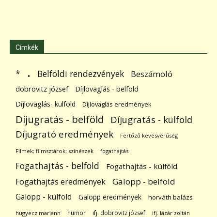
Címkék
.
Belföldi rendezvények
*
Beszámoló
dobrovitz józsef
Díjlovaglás - belföld
Díjlovaglás- külföld
Díjlovaglás eredmények
Díjugratás - belföld
Díjugratás - külföld
Díjugrató eredmények
Fertőző kevésvérűség
Filmek; filmsztárok; színészek
fogathajtás
Fogathajtás - belföld
Fogathajtás - külföld
Galopp - belföld
Fogathajtás eredmények
Galopp - külföld
Galopp eredmények
horváth balázs
humor
ifj. dobrovitz józsef
hugyecz mariann
ifj. lázár zoltán