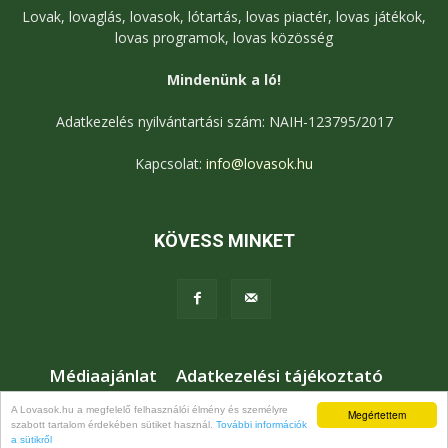
Lovak, lovaglás, lovasok, lótartás, lovas piactér, lovas játékok,
lovas programok, lovas közösség
Mindenünk a ló!
Adatkezelés nyilvántartási szám: NAIH-123795/2017
Kapcsolat:
info@lovasok.hu
KÖVESS MINKET
Médiaajánlat
Adatkezelési tájékoztató
Jogi nyilatkozat
Karrier
Kapcsolat
A Lovasok.hu a megfelelő felhasználói élmény és személyre
Megértettem
szabott tartalom érdekében sütiket használ.
További információk
© Lovasok.hu
a sütikről