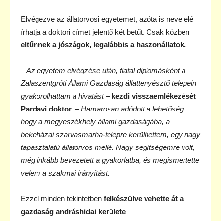
Elvégezve az állatorvosi egyetemet, azóta is neve elé
írhatja a doktori címet jelentő két betűt. Csak közben
eltűnnek a jószágok, legalábbis a haszonállatok.
– Az egyetem elvégzése után, fiatal diplomásként a
Zalaszentgróti Állami Gazdaság állattenyésztő telepein
gyakorolhattam a hivatást
–
kezdi visszaemlékezését
Pardavi doktor.
– Hamarosan adódott a lehetőség,
hogy a megyeszékhely állami gazdaságába, a
bekeházai szarvasmarha-telepre kerülhettem, egy nagy
tapasztalatú állatorvos mellé. Nagy segítségemre volt,
még inkább bevezetett a gyakorlatba, és megismertette
velem a szakmai irányítást.
Ezzel minden tekintetben
felkészülve vehette át a
gazdaság andráshidai kerülete