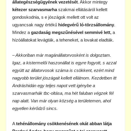
állategészségügyének vezetését
. Akkor mintegy
kétezer szarvasmarha
szakmai ellátásáról kellett
gondoskodnia, s e jószágok mellett ott volt az
ugyancsak nagy értékű
hidegvérű ló-törzsállomány
.
Mindez a
gazdaság megszűnésével semmivé lett,
a
hízóállatokat levágták, a teheneket, a lovakat eladták.
– Akkoriban már magánállatorvosként is dolgoztam.
Igaz, a kistermelői haszonállat is egyre fogyott, s azzal
együtt az állatorvosok száma is csökkent, ezért mind
nagyobb terület jószágait kellett ellátnom. Kezdetben itt
Andráshidán egy teljes napot vett igénybe a
szarvasmarhák tbc-oltása, ma hét faluban végzek fél
nap alatt. Van már olyan község a területemen, ahol
egyetlen kérődző sincs.
A
tehénállomány csökkenésének okát abban látja