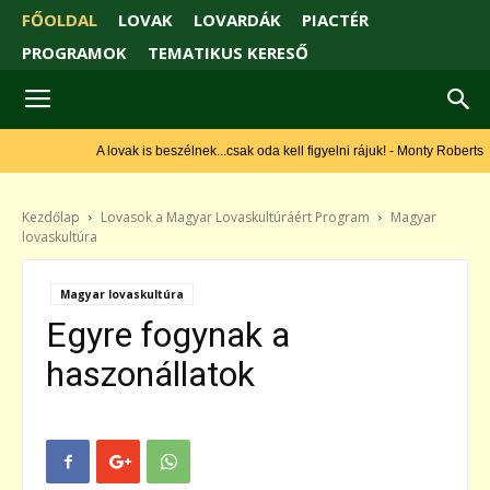
FŐOLDAL
LOVAK
LOVARDÁK
PIACTÉR
PROGRAMOK
TEMATIKUS KERESŐ
A lovak is beszélnek...csak oda kell figyelni rájuk! - Monty Roberts
Kezdőlap
Lovasok a Magyar Lovaskultúráért Program
Magyar
lovaskultúra
Magyar lovaskultúra
Egyre fogynak a
haszonállatok