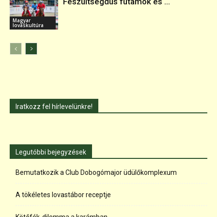
Feszültségdús futamok és ...
Magyar
lovaskultúra
Iratkozz fel hírlevelünkre!
Legutóbbi bejegyzések
Bemutatkozik a Club Dobogómajor üdülőkomplexum
A tökéletes lovastábor receptje
Kötőfék-dilemma a karámban