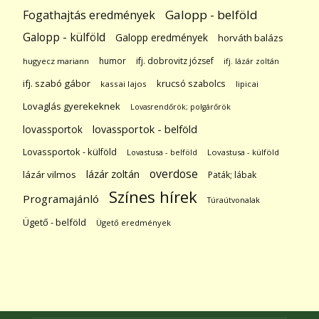
Galopp - belföld
Fogathajtás eredmények
Galopp - külföld
Galopp eredmények
horváth balázs
humor
ifj. dobrovitz józsef
hugyecz mariann
ifj. lázár zoltán
ifj. szabó gábor
krucsó szabolcs
kassai lajos
lipicai
Lovaglás gyerekeknek
Lovasrendőrök; polgárőrök
lovassportok
lovassportok - belföld
Lovassportok - külföld
Lovastusa - belföld
Lovastusa - külföld
overdose
lázár zoltán
lázár vilmos
Paták; lábak
Színes hírek
Programajánló
Túraútvonalak
Ügető - belföld
Ügető eredmények