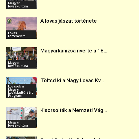
Magyar
lovaskultúra
A lovasíjászat története
Lovas
történelem
Magyarkanizsa nyerte a 18...
Magyar
lovaskultúra
Töltsd ki a Nagy Lovas Kv...
Lovasok a
Magyar
Lovaskultúráért
Program
Kisorsolták a Nemzeti Vág...
Magyar
lovaskultúra