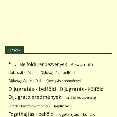
Címkék
.
Belföldi rendezvények
*
Beszámoló
dobrovitz józsef
Díjlovaglás - belföld
Díjlovaglás- külföld
Díjlovaglás eredmények
Díjugratás - belföld
Díjugratás - külföld
Díjugrató eredmények
Fertőző kevésvérűség
Filmek; filmsztárok; színészek
fogathajtás
Fogathajtás - belföld
Fogathajtás - külföld