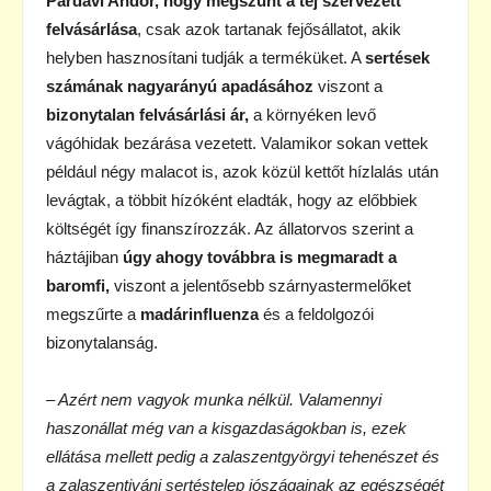
Pardavi Andor, hogy megszűnt a tej szervezett
felvásárlása
, csak azok tartanak fejősállatot, akik
helyben hasznosítani tudják a terméküket. A
sertések
számának nagyarányú apadásához
viszont a
bizonytalan felvásárlási ár,
a környéken levő
vágóhidak bezárása vezetett. Valamikor sokan vettek
például négy malacot is, azok közül kettőt hízlalás után
levágtak, a többit hízóként eladták, hogy az előbbiek
költségét így finanszírozzák. Az állatorvos szerint a
háztájiban
úgy ahogy továbbra is megmaradt a
baromfi,
viszont a jelentősebb szárnyastermelőket
megszűrte a
madárinfluenza
és a feldolgozói
bizonytalanság.
– Azért nem vagyok munka nélkül. Valamennyi
haszonállat még van a kisgazdaságokban is, ezek
ellátása mellett pedig a zalaszentgyörgyi tehenészet és
a zalaszentiváni sertéstelep jószágainak az egészségét