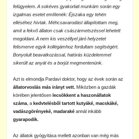
felügyelem. A sokéves gyakorlati munkám során egy
izgalmas esetet említenék: Éjszaka egy tehén
elléséhez hívtak. Méhcsavarodást állapítottam meg,
amit a fekvő állaton csak császármetszéssel lehetett
megoldani. A nem kis veszéllyel járó helyzetet
felismerve egyik kollégámhoz fordultam segítségért.
Bonyolult beavatkozással, hatórás küzdelemmel
sikerült az anyát és a borjút megmentenünk.
Azt is elmondja Pardavi doktor, hogy az évek során az
állatorvoslás más irányt vett.
Miközben a gazdák
körében jelentősen
lecsökkent a haszonállatok
száma
, a
kedvtelésből tartott kutyáké, macskáké,
vadászgörényeké, madaraké
annál inkább
gyarapodik.
Az állatok gyógyítása mellett azonban van még más