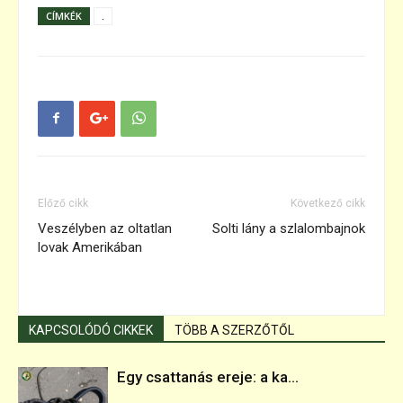
CÍMKÉK
.
Előző cikk
Következő cikk
Veszélyben az oltatlan
Solti lány a szlalombajnok
lovak Amerikában
KAPCSOLÓDÓ CIKKEK
TÖBB A SZERZŐTŐL
Egy csattanás ereje: a ka...