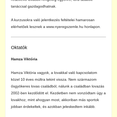
tanáccsal gazdagodhatnak.
A kurzusokra való jelentkezés feltételei hamarosan
elérhetőek lesznek a www.nyeregszemle.hu honlapon.
Oktatók
Hamza Viktória
Hamza Viktória vagyok, a lovakkal való kapcsolatom
közel 10 éves múltra tekint vissza. Nem származom
ősgyökeres lovas családból, nálunk a családban lovazás
2002-ben kezdődött el. Kezdetben nem vonzódtam úgy a
lovakhoz, mint ahogyan most, akkoriban más sportok
jobban érdekeltek, és azokban jeleskedtem inkább.