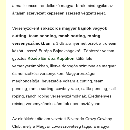
a ma licenccel rendelkező magyar bírók mindegyike az
általam szervezett képzésen szerzett végzettséget.
Versenyzőként
sokszoros magyar bajnok vagyok
cutting, team penning, ranch sorting, roping
versenyszámokban
, s 3 db aranyérmet őrzök a trófeáim
között Lasszó Európa Bajnokságokról. Többször voltam
győztes
Közép Európa Kupákon
különféle
versenyszámokban, illetve dobogós színvonalas magyar
és nemzetközi versenyeken. Magyarországon
meghonosítója, bevezetője voltam a cutting, team
penning, ranch sorting, cowboy race, cattle penning, calf
roping, ranch roping versenyszámoknak. Eredményes
reining versenyzőnek számítok open osztályban.
Az elnökként általam vezetett Silverado Crazy Cowboy
Club, mely a Magyar Lovasszövetség tagja, a magyar