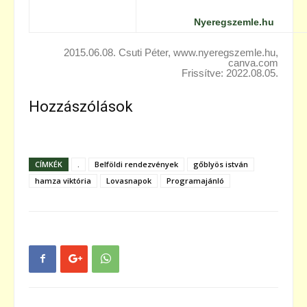
Nyeregszemle.hu
2015.06.08. Csuti Péter, www.nyeregszemle.hu,
canva.com
Frissítve: 2022.08.05.
Hozzászólások
CÍMKÉK
.
Belföldi rendezvények
gőblyös istván
hamza viktória
Lovasnapok
Programajánló