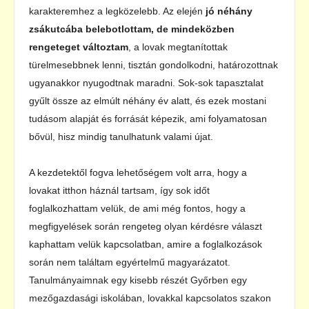
karakteremhez a legközelebb. Az elején
jó néhány
zsákutcába belebotlottam, de mindeközben
rengeteget változtam
, a lovak megtanítottak
türelmesebbnek lenni, tisztán gondolkodni, határozottnak
ugyanakkor nyugodtnak maradni. Sok-sok tapasztalat
gyűlt össze az elmúlt néhány év alatt, és ezek mostani
tudásom alapját és forrását képezik, ami folyamatosan
bővül, hisz mindig tanulhatunk valami újat.
A kezdetektől fogva lehetőségem volt arra, hogy a
lovakat itthon háznál tartsam, így sok időt
foglalkozhattam velük, de ami még fontos, hogy a
megfigyelések során rengeteg olyan kérdésre választ
kaphattam velük kapcsolatban, amire a foglalkozások
során nem találtam egyértelmű magyarázatot.
Tanulmányaimnak egy kisebb részét Győrben egy
mezőgazdasági iskolában, lovakkal kapcsolatos szakon