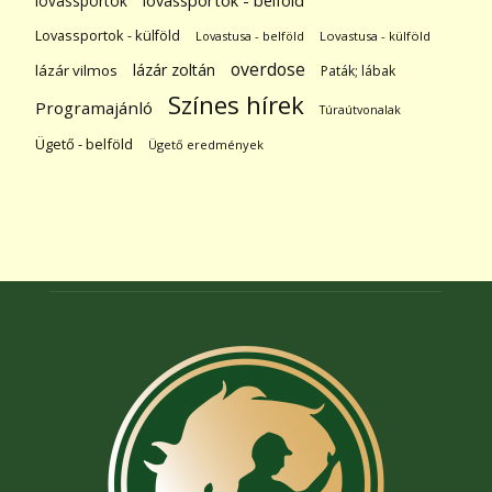
lovassportok
lovassportok - belföld
Lovassportok - külföld
Lovastusa - belföld
Lovastusa - külföld
overdose
lázár zoltán
lázár vilmos
Paták; lábak
Színes hírek
Programajánló
Túraútvonalak
Ügető - belföld
Ügető eredmények