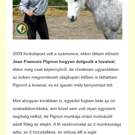
2009 fordulópont volt a számomra, ekkor láttam először
Jean Francois Pignon hogyan dolgozik a lovaival
,
ekkor még csak képernyőről, de rövidesen ugyanebben
az évben megrendezett világkupán élőben is láthattam
Pignont a lovaival, és ez igazán mély benyomást tett.
Mint ahogyan korábban is, egyedül fogtam bele az ún.
szabadidomításba, ami közel sem volt olyan egyszerű
segítség nélkül, de Pignon munkája óriási motivációt
adott főleg az elején. A fő vezérvonalat az ő munkássága
adta, az ő hozzáállása, és stílusa állt a saját