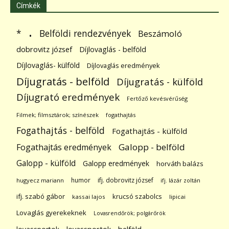
Címkék
.
Belföldi rendezvények
*
Beszámoló
dobrovitz józsef
Díjlovaglás - belföld
Díjlovaglás- külföld
Díjlovaglás eredmények
Díjugratás - belföld
Díjugratás - külföld
Díjugrató eredmények
Fertőző kevésvérűség
Filmek; filmsztárok; színészek
fogathajtás
Fogathajtás - belföld
Fogathajtás - külföld
Galopp - belföld
Fogathajtás eredmények
Galopp - külföld
Galopp eredmények
horváth balázs
humor
ifj. dobrovitz józsef
hugyecz mariann
ifj. lázár zoltán
ifj. szabó gábor
krucsó szabolcs
kassai lajos
lipicai
Lovaglás gyerekeknek
Lovasrendőrök; polgárőrök