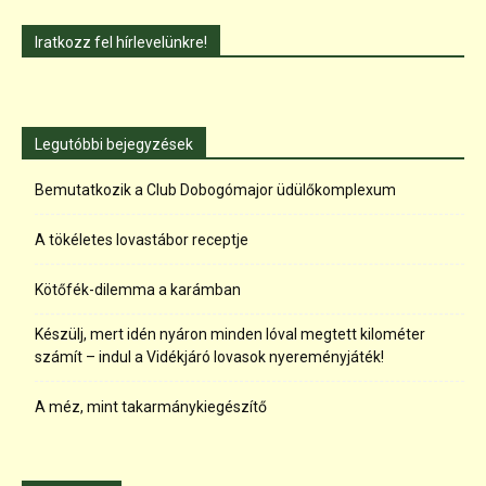
Iratkozz fel hírlevelünkre!
Legutóbbi bejegyzések
Bemutatkozik a Club Dobogómajor üdülőkomplexum
A tökéletes lovastábor receptje
Kötőfék-dilemma a karámban
Készülj, mert idén nyáron minden lóval megtett kilométer
számít – indul a Vidékjáró lovasok nyereményjáték!
A méz, mint takarmánykiegészítő