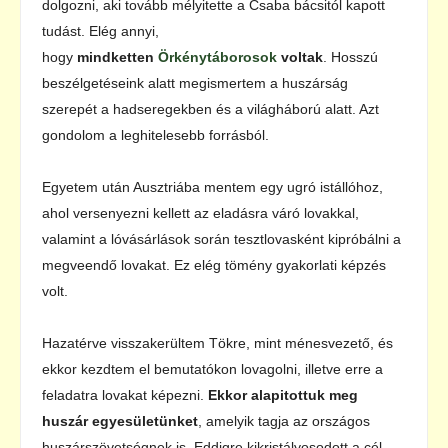
dolgozni, aki tovább mélyitette a Csaba bácsitól kapott
tudást. Elég annyi,
hogy
mindketten
Örkénytáborosok
voltak
. Hosszú
beszélgetéseink alatt megismertem a huszárság
szerepét a hadseregekben és a világháború alatt. Azt
gondolom a leghitelesebb forrásból.
Egyetem után Ausztriába mentem egy ugró istállóhoz,
ahol versenyezni kellett az eladásra váró lovakkal,
valamint a lóvásárlások során tesztlovasként kipróbálni a
megveendő lovakat. Ez elég tömény gyakorlati képzés
volt.
Hazatérve visszakerültem Tökre, mint ménesvezető, és
ekkor kezdtem el bemutatókon lovagolni, illetve erre a
feladatra lovakat képezni.
Ekkor alapitottuk meg
huszár egyesületünket
, amelyik tagja az országos
huszárszövetségnek is. Eddigre kikristályosodott a cél,