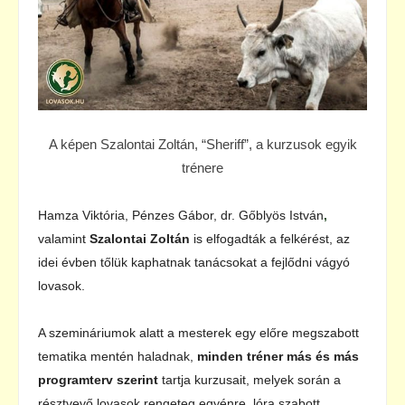
A képen Szalontai Zoltán, “Sheriff”, a kurzusok egyik
trénere
Hamza Viktória, Pénzes Gábor, dr. Gőblyös István
,
valamint
Szalontai Zoltán
is elfogadták a felkérést, az
idei évben tőlük kaphatnak tanácsokat a fejlődni vágyó
lovasok.
A szemináriumok alatt a mesterek egy előre megszabott
tematika mentén haladnak,
minden tréner más és más
programterv szerint
tartja kurzusait, melyek során a
résztvevő lovasok rengeteg egyénre, lóra szabott