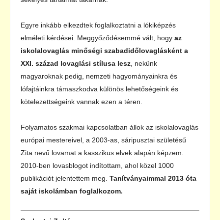
Egyre inkább elkezdtek foglalkoztatni a lókiképzés
elméleti kérdései. Meggyőződésemmé vált, hogy
az
iskolalovaglás minőségi szabadidőlovaglásként a
XXI. század lovaglási stílusa lesz
, nekünk
magyaroknak pedig, nemzeti hagyományainkra és
lófajtáinkra támaszkodva különös lehetőségeink és
kötelezettségeink vannak ezen a téren.
Folyamatos szakmai kapcsolatban állok az iskolalovaglás
európai mestereivel, a 2003-as, sáripusztai születésű
Zita nevű lovamat a kasszikus elvek alapán képzem.
2010-ben lovasblogot indítottam, ahol közel 1000
publikációt jelentettem meg.
Tanítványaimmal 2013 óta
saját iskolámban foglalkozom.