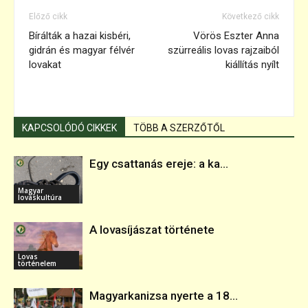
Előző cikk
Következő cikk
Bírálták a hazai kisbéri,
Vörös Eszter Anna
gidrán és magyar félvér
szürreális lovas rajzaiból
lovakat
kiállítás nyílt
KAPCSOLÓDÓ CIKKEK
TÖBB A SZERZŐTŐL
Egy csattanás ereje: a ka...
Magyar
lovaskultúra
A lovasíjászat története
Lovas
történelem
Magyarkanizsa nyerte a 18...