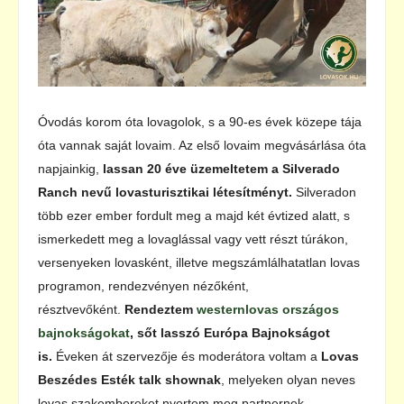
Óvodás korom óta lovagolok, s a 90-es évek közepe tája
óta vannak saját lovaim. Az első lovaim megvásárlása óta
napjainkig,
lassan 20 éve üzemeltetem a Silverado
Ranch nevű lovasturisztikai létesítményt.
Silveradon
több ezer ember fordult meg a majd két évtized alatt, s
ismerkedett meg a lovaglással vagy vett részt túrákon,
versenyeken lovasként, illetve megszámlálhatatlan lovas
programon, rendezvényen nézőként,
résztvevőként.
Rendeztem
westernlovas országos
bajnokságokat
, sőt lasszó Európa Bajnokságot
is.
Éveken át szervezője és moderátora voltam a
Lovas
Beszédes Esték talk shownak
, melyeken olyan neves
lovas szakembereket nyertem meg partnernek,