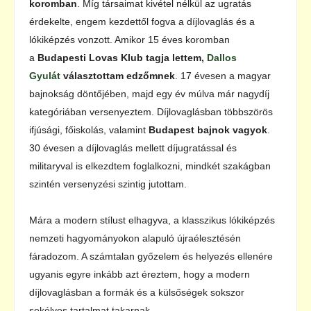
koromban
. Míg társaimat kivétel nélkül az ugratás
érdekelte, engem kezdettől fogva a díjlovaglás és a
lókiképzés vonzott. Amikor 15 éves koromban
a
Budapesti Lovas Klub tagja lettem,
Dallos
Gyulát
választottam edzőmnek
. 17 évesen a magyar
bajnokság döntőjében, majd egy év múlva már nagydíj
kategóriában versenyeztem. Díjlovaglásban többszörös
ifjúsági, főiskolás, valamint
Budapest bajnok vagyok
.
30 évesen a díjlovaglás mellett díjugratással és
militaryval is elkezdtem foglalkozni, mindkét szakágban
szintén versenyzési szintig jutottam.
Mára a modern stílust elhagyva, a klasszikus lókiképzés
nemzeti hagyományokon alapuló újraélesztésén
fáradozom. A számtalan győzelem és helyezés ellenére
ugyanis egyre inkább azt éreztem, hogy a modern
díjlovaglásban a formák és a külsőségek sokszor
sekélyes tartalmat takarnak.