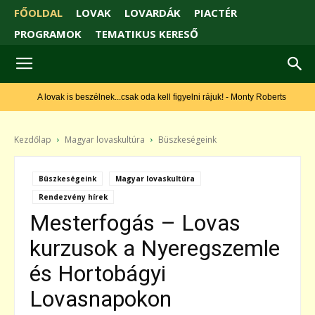
FŐOLDAL
LOVAK
LOVARDÁK
PIACTÉR
PROGRAMOK
TEMATIKUS KERESŐ
A lovak is beszélnek...csak oda kell figyelni rájuk! - Monty Roberts
Kezdőlap
Magyar lovaskultúra
Büszkeségeink
Büszkeségeink
Magyar lovaskultúra
Rendezvény hírek
Mesterfogás – Lovas
kurzusok a Nyeregszemle
és Hortobágyi
Lovasnapokon