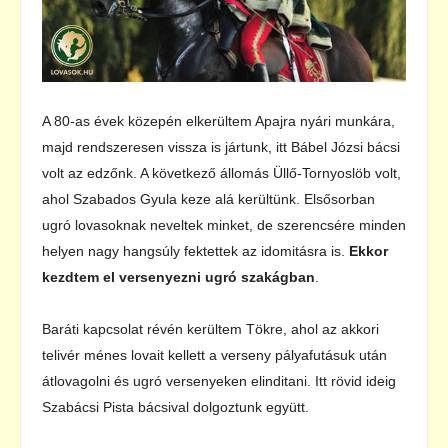
A 80-as évek közepén elkerültem Apajra nyári munkára,
majd rendszeresen vissza is jártunk, itt Bábel Józsi bácsi
volt az edzőnk. A következő állomás Üllő-Tornyoslöb volt,
ahol Szabados Gyula keze alá kerültünk. Elsősorban
ugró lovasoknak neveltek minket, de szerencsére minden
helyen nagy hangsúly fektettek az idomitásra is.
Ekkor
kezdtem el versenyezni ugró szakágban
.
Baráti kapcsolat révén kerültem Tökre, ahol az akkori
telivér ménes lovait kellett a verseny pályafutásuk után
átlovagolni és ugró versenyeken elinditani. Itt rövid ideig
Szabácsi Pista bácsival dolgoztunk együtt.