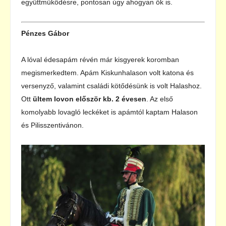
együttműködésre, pontosan úgy ahogyan ők is.
Pénzes Gábor
A lóval édesapám révén már kisgyerek koromban
megismerkedtem. Apám Kiskunhalason volt katona és
versenyző, valamint családi kötődésünk is volt Halashoz.
Ott
ültem lovon először kb. 2 évesen
. Az első
komolyabb lovagló leckéket is apámtól kaptam Halason
és Pilisszentivánon.