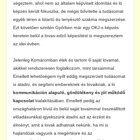
végeztem, ahol nem az általam képviselt idomítás és ló
képzés került fókuszba, de mégis bővítette a tudásomat
egyéb téren a lótartó és tenyésztő szakma megszerzése.
Ezt követően szintén Győrben már egy OKJ-s képzés
keretein belül a lovas-edző képesítést is megszereztem
az idei évben.
Jelenleg Komáromban élek és tartom 6 saját lovamat,
akikkel rendszeresen foglalkozom, mint társaimmal.
Emellett lehetőségem nyílt eddig megszerzett tudásomat
is átadni, és segíteni embereknek és lovaiknak, a ló
kommunikáción alapuló, gördülékeny és jól működő
kapcsolat
kialakításában. Emellett pedig az
országhatáron kívül és belül saját lovaimmal összeállított
előadásunkkal igyekszünk átadni azt az érzést és
élményt, amit a lovak adhatnak nekünk, ha mi is
hajlandóak vagyunk a megértésre és az