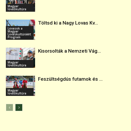
Magyar
lovaskultúra
Töltsd ki a Nagy Lovas Kv...
Lovasok a
Magyar
Lovaskultúráért
Program
Kisorsolták a Nemzeti Vág...
Magyar
lovaskultúra
Feszültségdús futamok és ...
Magyar
lovaskultúra