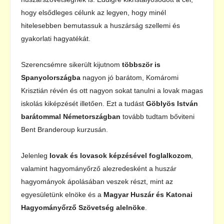
hogy elsődleges célunk az legyen, hogy minél
hitelesebben bemutassuk a huszárság szellemi és
gyakorlati hagyatékát.
Szerencsémre sikerült kijutnom
többször is
Spanyolországba
nagyon jó barátom, Komáromi
Krisztián révén és ott nagyon sokat tanulni a lovak magas
iskolás kiképzését illetően. Ezt a tudást
Göblyös István
barátommal Németországban
tovább tudtam bőviteni
Bent Branderoup kurzusán.
Jelenleg
lovak és lovasok képzésével foglalkozom
,
valamint hagyományőrző alezredesként a huszár
hagyományok ápolásában veszek részt, mint az
egyesületünk elnöke és a
Magyar Huszár és Katonai
Hagyományőrző Szövetség alelnöke
.