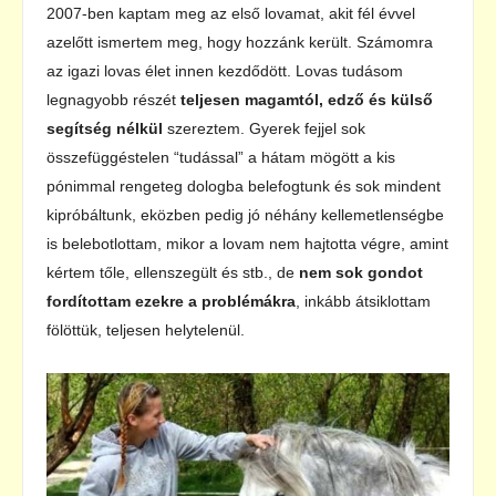
2007-ben kaptam meg az első lovamat, akit fél évvel
azelőtt ismertem meg, hogy hozzánk került. Számomra
az igazi lovas élet innen kezdődött. Lovas tudásom
legnagyobb részét
teljesen magamtól, edző és külső
segítség nélkül
szereztem. Gyerek fejjel sok
összefüggéstelen “tudással” a hátam mögött a kis
pónimmal rengeteg dologba belefogtunk és sok mindent
kipróbáltunk, eközben pedig jó néhány kellemetlenségbe
is belebotlottam, mikor a lovam nem hajtotta végre, amint
kértem tőle, ellenszegült és stb., de
nem sok gondot
fordítottam ezekre a problémákra
, inkább átsiklottam
fölöttük, teljesen helytelenül.