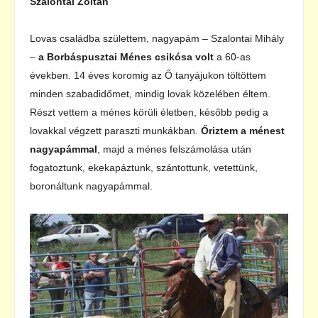
Szalontai Zoltán
Lovas családba születtem, nagyapám – Szalontai Mihály
–
a Borbáspusztai Ménes csikósa volt
a 60-as
években. 14 éves koromig az Ő tanyájukon töltöttem
minden szabadidőmet, mindig lovak közelében éltem.
Részt vettem a ménes körüli életben, később pedig a
lovakkal végzett paraszti munkákban.
Őriztem a ménest
nagyapámmal
, majd a ménes felszámolása után
fogatoztunk, ekekapáztunk, szántottunk, vetettünk,
boronáltunk nagyapámmal.