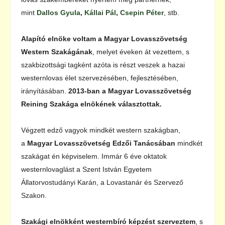
mint
Dallos Gyula
,
Kállai Pál
,
Csepin Péter
, stb.
Alapító elnöke voltam a Magyar Lovasszövetség
Western Szakágának
, melyet éveken át vezettem, s
szakbizottsági tagként azóta is részt veszek a hazai
westernlovas élet szervezésében, fejlesztésében,
irányításában.
2013-ban a Magyar Lovasszövetség
Reining Szakága elnökének választottak.
Végzett edző vagyok mindkét western szakágban,
a
Magyar Lovasszövetség Edzői Tanácsában
mindkét
szakágat én képviselem. Immár 6 éve oktatok
westernlovaglást a Szent István Egyetem
Állatorvostudányi Karán, a Lovastanár és Szervező
Szakon.
Szakági elnökként westernbíró képzést szerveztem
, s