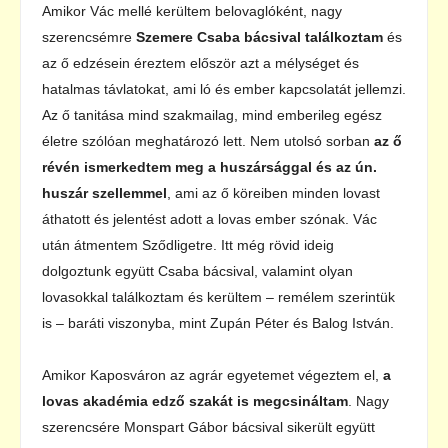
Amikor Vác mellé kerültem belovaglóként, nagy
szerencsémre
Szemere Csaba bácsival találkoztam
és
az ő edzésein éreztem először azt a mélységet és
hatalmas távlatokat, ami ló és ember kapcsolatát jellemzi.
Az ő tanitása mind szakmailag, mind emberileg egész
életre szólóan meghatározó lett. Nem utolsó sorban
az ő
révén ismerkedtem meg a huszársággal és az ún.
huszár szellemmel
, ami az ő köreiben minden lovast
áthatott és jelentést adott a lovas ember szónak. Vác
után átmentem Sződligetre. Itt még rövid ideig
dolgoztunk együtt Csaba bácsival, valamint olyan
lovasokkal találkoztam és kerültem – remélem szerintük
is – baráti viszonyba, mint Zupán Péter és Balog István.
Amikor Kaposváron az agrár egyetemet végeztem el,
a
lovas akadémia edző szakát is megcsináltam
. Nagy
szerencsére Monspart Gábor bácsival sikerült együtt