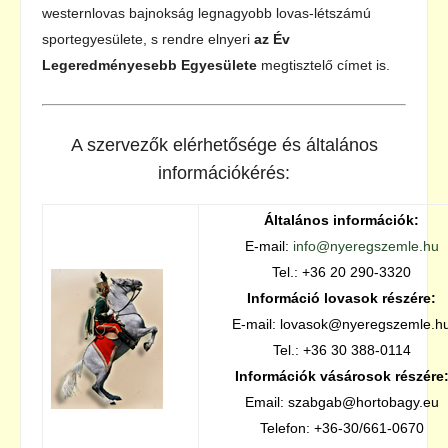
westernlovas bajnokság legnagyobb lovas-létszámú
sportegyesülete, s rendre elnyeri
az Év
Legeredményesebb Egyesülete
megtisztelő címet is.
A szervezők elérhetősége és általános
információkérés:
Általános információk:
E-mail:
info@nyeregszemle.hu
Tel.: +36 20 290-3320
Információ lovasok részére:
E-mail: lovasok@nyeregszemle.h
Tel.: +36 30 388-0114
Információk vásárosok részére
Email: szabgab@hortobagy.eu
Telefon: +36-30/661-0670