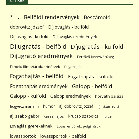
Címkék
.
Belföldi rendezvények
*
Beszámoló
dobrovitz józsef
Díjlovaglás - belföld
Díjlovaglás- külföld
Díjlovaglás eredmények
Díjugratás - belföld
Díjugratás - külföld
Díjugrató eredmények
Fertőző kevésvérűség
Filmek; filmsztárok; színészek
fogathajtás
Fogathajtás - belföld
Fogathajtás - külföld
Galopp - belföld
Fogathajtás eredmények
Galopp - külföld
Galopp eredmények
horváth balázs
humor
ifj. dobrovitz józsef
hugyecz mariann
ifj. lázár zoltán
ifj. szabó gábor
krucsó szabolcs
kassai lajos
lipicai
Lovaglás gyerekeknek
Lovasrendőrök; polgárőrök
lovassportok
lovassportok - belföld