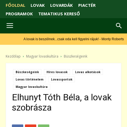
FŐOLDAL
LOVAK
LOVARDÁK
PIACTÉR
PROGRAMOK
TEMATIKUS KERESŐ
A lovak is beszélnek...csak oda kell figyelni rájuk! - Monty Roberts
Kezdőlap
Magyar lovaskultúra
Büszkeségeink
Büszkeségeink
Híres lovasok
Lovas alkotások
Lovas történelem
Lovassportok
Magyar lovaskultúra
Elhunyt Tóth Béla, a lovak
szobrásza