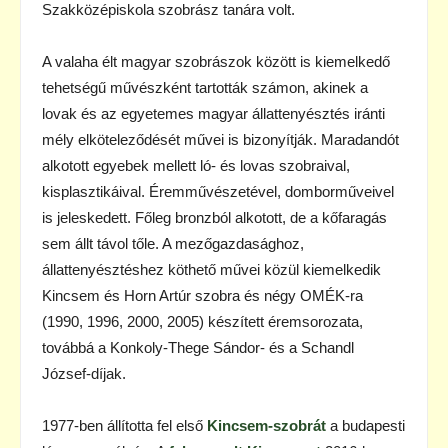
Szakközépiskola szobrász tanára volt.
A valaha élt magyar szobrászok között is kiemelkedő
tehetségű művészként tartották számon, akinek a
lovak és az egyetemes magyar állattenyésztés iránti
mély elköteleződését művei is bizonyítják. Maradandót
alkotott egyebek mellett ló- és lovas szobraival,
kisplasztikáival. Éremművészetével, domborműveivel
is jeleskedett. Főleg bronzból alkotott, de a kőfaragás
sem állt távol tőle. A mezőgazdasághoz,
állattenyésztéshez köthető művei közül kiemelkedik
Kincsem és Horn Artúr szobra és négy OMÉK-ra
(1990, 1996, 2000, 2005) készített éremsorozata,
továbbá a Konkoly-Thege Sándor- és a Schandl
József-díjak.
1977-ben állította fel első
Kincsem-szobrát
a budapesti