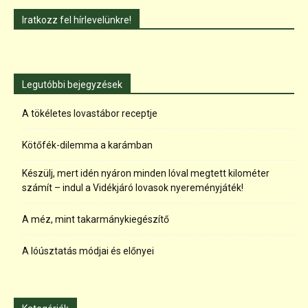
Iratkozz fel hírlevelünkre!
Legutóbbi bejegyzések
A tökéletes lovastábor receptje
Kötőfék-dilemma a karámban
Készülj, mert idén nyáron minden lóval megtett kilométer
számít – indul a Vidékjáró lovasok nyereményjáték!
A méz, mint takarmánykiegészítő
A lóúsztatás módjai és előnyei