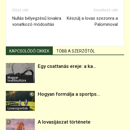
Előző cikk
Következő cikk
Nullás bélyegzésű lovakra
Készülj a lovas szezonra a
vonatkozó módosítás
Palominoval
KAPCSOLÓDÓ CIKKEK
TÖBB A SZERZŐTŐL
Egy csattanás ereje: a ka...
Magyar
lovaskultúra
Hogyan formálja a sportps...
Lovassportok
A lovasíjászat története