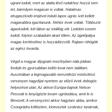
ugrani tudott, mert az alatta lévő rudakhoz hozzá sem
ért, bármilyen magasan is voltak. Hatalmas
elrugaszkodó erejével induló lapos ugrás ívét kellett
magasabbra igazítanunk. Nehéz évek voltak. Többször
ágaskodott, két lábon az istállóig vitt. Ledobni sosem
tudott, folyton szabadulni akart tőlem. Az ügetőpálya
magas kerítéséhez is hozzádörzsölt. Rajtam röhögött
az egész lovarda.
Végül a magyar díjugrató mezőnyben nála jobban
forduló és gyorsabban indító lovat nem találtam.
Ausztriában a legmagasabb nemzetközi minősítésű
versenyen nagydíjat nyertem az előző évek dobogós
helyezései után. Az akkori Európa-bajnok Nelson
Pessoát is lenyűgözte lovam ugrótudása, amit le is
filmezett. A versenyzést akkor hagytam abba, amikor
Csongrádra költöztem, kineveztek szobrász tanárnak,