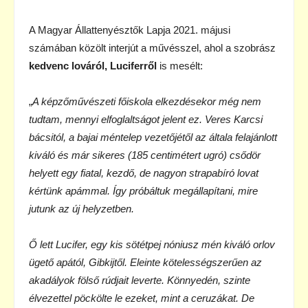
A Magyar Állattenyésztők Lapja 2021. májusi
számában közölt interjút a művésszel, ahol a szobrász
kedvenc lováról, Luciferről
is mesélt:
„
A képzőművészeti főiskola elkezdésekor még nem
tudtam, mennyi elfoglaltságot jelent ez. Veres Karcsi
bácsitól, a bajai méntelep vezetőjétől az általa felajánlott
kiváló és már sikeres (185 centimétert ugró) csődör
helyett egy fiatal, kezdő, de nagyon strapabíró lovat
kértünk apámmal. Így próbáltuk megállapítani, mire
jutunk az új helyzetben.
Ő lett Lucifer, egy kis sötétpej nóniusz mén kiváló orlov
ügető apától, Gibkijtől. Eleinte kötelességszerűen az
akadályok fölső rúdjait leverte. Könnyedén, szinte
élvezettel pöckölte le ezeket, mint a ceruzákat. De