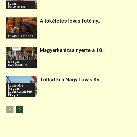
Lovas
történelem
A tökéletes lovas fotó ny...
Lovas alkotások
Magyarkanizsa nyerte a 18...
Magyar
lovaskultúra
Töltsd ki a Nagy Lovas Kv...
Lovasok a
Magyar
Lovaskultúráért
Program