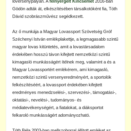
lóversenypályán. A
felnyergelt Kincsemet
2016-ban
Gödön adták át, elkészítésében társalkotóként fia, Tóth
Dávid szobrászművész segédkezett.
Az ő munkája a Magyar Lovassport Szövetség Gróf
Széchenyi István emlékplakettje, a legmagasabb szintű
magyar lovas kitüntetés, amit a lovastársadalom
érdekében hosszú távon kifejtett nemzetközi szintű
kimagasló munkásságért ítélnek meg, valamint a és a
Magyar Lovassportért emlékérem, ami kimagasló,
nemzetközi szintű versenyeredményért, a sportolók
felkészítéséért, a lovassport érdekében kifejtett
eredményes menedzselési-, szervezési-, támogatási-,
oktatási-, nevelési-, tudományos- és
médiatevékenységért, a fiatalokat, a diáksportot
felkaroló munkásságért adományozható.
Tóth Béla 2003-ban mellszoborral állított emléket az