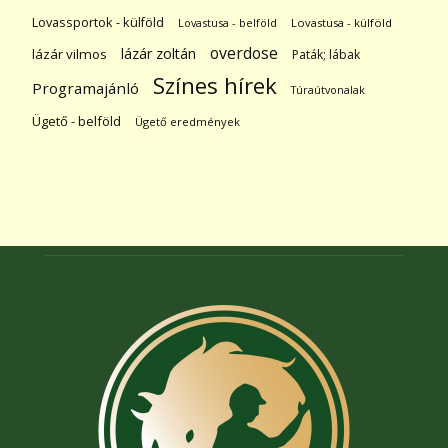
Lovassportok - külföld
Lovastusa - belföld
Lovastusa - külföld
overdose
lázár zoltán
lázár vilmos
Paták; lábak
Színes hírek
Programajánló
Túraútvonalak
Ügető - belföld
Ügető eredmények