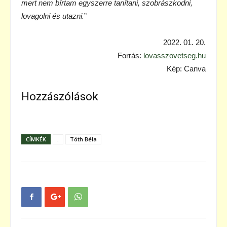
mert nem bírtam egyszerre tanítani, szobrászkodni,
lovagolni és utazni.
”
2022. 01. 20.
Forrás:
lovasszovetseg.hu
Kép: Canva
Hozzászólások
CÍMKÉK
.
Tóth Béla