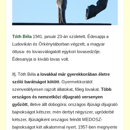
Tóth Béla
1941. január 23-án született. Édesapja a
Ludovikán és Örkénytáborban végzett, a magyar
öttusa- és lovasválogatott egykori lovasedzője.
Édesanyja is kiváló lovas volt.
Ifj. Tóth Béla
a lovakkal már gyerekkorában életre
szóló barátságot kötött
. Gyermekkorától
szenvedélyesen rajzolt állatokat, főleg lovakat.
Több
országos és nemzetközi díjugrató versenyen
győzött
, illetve állt dobogóra: országos ifjúsági díjugrató
bajnokságot kétszer, mén derbyt négyszer, ugróderbit
kétszer, ifjúságiként országos felnőtt MEDOSZ-
bajnokságot két alkalommal nyert. 1957-ben megnyerte