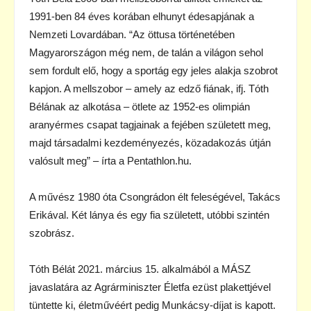
1991-ben 84 éves korában elhunyt édesapjának a
Nemzeti Lovardában. “Az öttusa történetében
Magyarországon még nem, de talán a világon sehol
sem fordult elő, hogy a sportág egy jeles alakja szobrot
kapjon. A mellszobor – amely az edző fiának, ifj. Tóth
Bélának az alkotása – ötlete az 1952-es olimpián
aranyérmes csapat tagjainak a fejében született meg,
majd társadalmi kezdeményezés, közadakozás útján
valósult meg” – írta a Pentathlon.hu.
A művész 1980 óta Csongrádon élt feleségével, Takács
Erikával. Két lánya és egy fia született, utóbbi szintén
szobrász.
Tóth Bélát 2021. március 15. alkalmából a MÁSZ
javaslatára az Agrárminiszter Életfa ezüst plakettjével
tüntette ki, életművéért pedig Munkácsy-díjat is kapott.