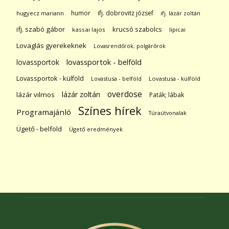
humor
ifj. dobrovitz józsef
hugyecz mariann
ifj. lázár zoltán
ifj. szabó gábor
krucsó szabolcs
kassai lajos
lipicai
Lovaglás gyerekeknek
Lovasrendőrök; polgárőrök
lovassportok
lovassportok - belföld
Lovassportok - külföld
Lovastusa - belföld
Lovastusa - külföld
overdose
lázár zoltán
lázár vilmos
Paták; lábak
Színes hírek
Programajánló
Túraútvonalak
Ügető - belföld
Ügető eredmények