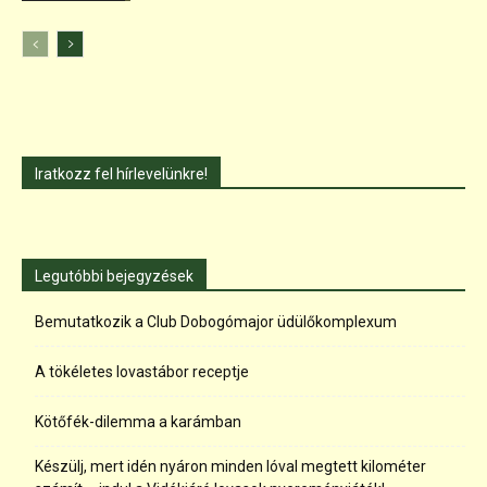
Iratkozz fel hírlevelünkre!
Legutóbbi bejegyzések
Bemutatkozik a Club Dobogómajor üdülőkomplexum
A tökéletes lovastábor receptje
Kötőfék-dilemma a karámban
Készülj, mert idén nyáron minden lóval megtett kilométer