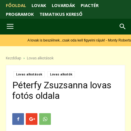
FŐOLDAL
LOVAK
LOVARDÁK
PIACTÉR
PROGRAMOK
TEMATIKUS KERESŐ
A lovak is beszélnek...csak oda kell figyelni rájuk! - Monty Roberts
Kezdőlap
Lovas alkotások
Lovas alkotások
Lovas alkotók
Péterfy Zsuzsanna lovas
fotós oldala