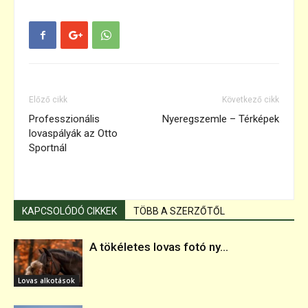
Előző cikk
Következő cikk
Professzionális
Nyeregszemle – Térképek
lovaspályák az Otto
Sportnál
KAPCSOLÓDÓ CIKKEK
TÖBB A SZERZŐTŐL
A tökéletes lovas fotó ny...
Lovas alkotások