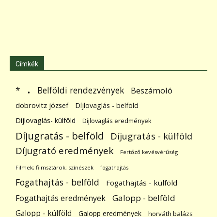
Címkék
.
Belföldi rendezvények
*
Beszámoló
dobrovitz józsef
Díjlovaglás - belföld
Díjlovaglás- külföld
Díjlovaglás eredmények
Díjugratás - belföld
Díjugratás - külföld
Díjugrató eredmények
Fertőző kevésvérűség
Filmek; filmsztárok; színészek
fogathajtás
Fogathajtás - belföld
Fogathajtás - külföld
Galopp - belföld
Fogathajtás eredmények
Galopp - külföld
Galopp eredmények
horváth balázs