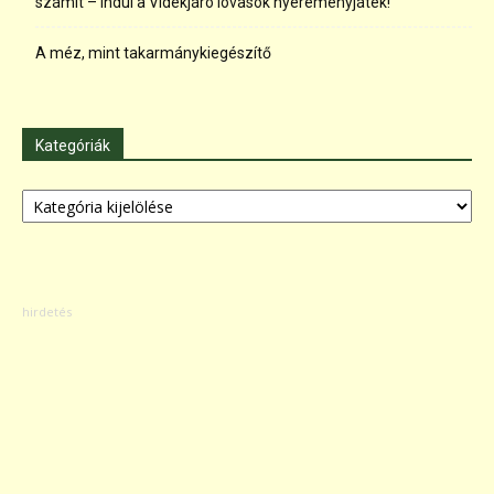
számít – indul a Vidékjáró lovasok nyereményjáték!
A méz, mint takarmánykiegészítő
Kategóriák
Kategóriák