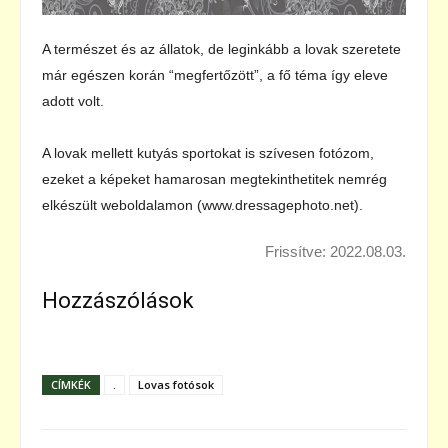
A természet és az állatok, de leginkább a lovak szeretete
már egészen korán “megfertőzött”, a fő téma így eleve
adott volt.
A lovak mellett kutyás sportokat is szívesen fotózom,
ezeket a képeket hamarosan megtekinthetitek nemrég
elkészült weboldalamon (www.dressagephoto.net).
Frissítve: 2022.08.03.
Hozzászólások
CÍMKÉK
.
Lovas fotósok