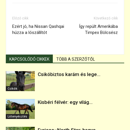
Előző cikk
Következő cikk
Ezért jó, ha Nissan Qashqai
Így repült Amerikába
húzza a lószállítót
Timpex Bölcsész
KAPCSOLÓDÓ CIKKEK
TÖBB A SZERZŐTŐL
Csikóbiztos karám és lege...
Csikók
Kisbéri félvér: egy világ...
Lótenyésztés