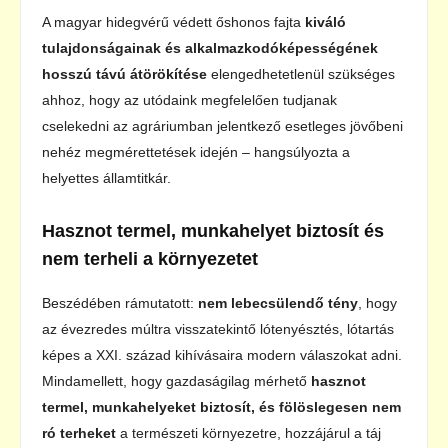
A magyar hidegvérű védett őshonos fajta
kiváló
tulajdonságainak és alkalmazkodóképességének
hosszú távú átörökítése
elengedhetetlenül szükséges
ahhoz, hogy az utódaink megfelelően tudjanak
cselekedni az agráriumban jelentkező esetleges jövőbeni
nehéz megmérettetések idején – hangsúlyozta a
helyettes államtitkár.
Hasznot termel, munkahelyet biztosít és
nem terheli a környezetet
Beszédében rámutatott:
nem lebecsülendő tény
, hogy
az évezredes múltra visszatekintő lótenyésztés, lótartás
képes a XXI. század kihívásaira modern válaszokat adni.
Mindamellett, hogy gazdaságilag mérhető
hasznot
termel, munkahelyeket biztosít, és fölöslegesen nem
ró terheket
a természeti környezetre, hozzájárul a táj