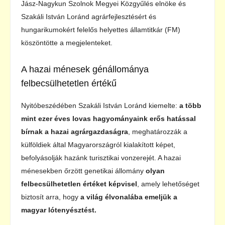
Jász-Nagykun Szolnok Megyei Közgyűlés elnöke és
Szakáli István Loránd agrárfejlesztésért és
hungarikumokért felelős helyettes államtitkár (FM)
köszöntötte a megjelenteket.
A hazai ménesek génállománya
felbecsülhetetlen értékű
Nyitóbeszédében Szakáli István Loránd kiemelte:
a több
mint ezer éves lovas hagyományaink erős hatással
bírnak a hazai agrárgazdaságra
, meghatározzák a
külföldiek által Magyarországról kialakított képet,
befolyásolják hazánk turisztikai vonzerejét. A hazai
ménesekben őrzött genetikai állomány
olyan
felbecsülhetetlen értéket képvisel
, amely lehetőséget
biztosít arra, hogy
a világ élvonalába emeljük a
magyar lótenyésztést.