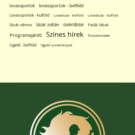
lovassportok
lovassportok - belföld
Lovassportok - külföld
Lovastusa - belföld
Lovastusa - külföld
overdose
lázár zoltán
lázár vilmos
Paták; lábak
Színes hírek
Programajánló
Túraútvonalak
Ügető - belföld
Ügető eredmények