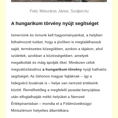
Fotó: Mészáros János, Szoljon.hu
A hungarikum törvény nyújt segítséget
Ismernünk és óvnunk kell hagyományainkat, a helyben
felhalmozott tudást, hogy a jövőben is megtalálhassuk
saját, természetes közegükben, azokon a tájakon, ahol
születtek, azokban a közösségekben, amelyek
megalkották és máig ápolják őket. Mindezen célok
megvalósításához
a hungarikum törvény
nyújt hathatós
segítséget. Az őshonos magyar fajtáknak – így a
hidegvérű lovaknak is – helye van nemzeti értékeink
között. Remélhetőleg a megfelelő javaslat benyújtása
után elfoglalhatják méltó helyüket a Nemzeti
Értékpiramisban – mondta el a Földművelésügyi
Minisztérium helyettes államtitkára.