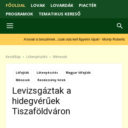
FŐOLDAL
LOVAK
LOVARDÁK
PIACTÉR
PROGRAMOK
TEMATIKUS KERESŐ
A lovak is beszélnek...csak oda kell figyelni rájuk! - Monty Roberts
Kezdőlap
Lótenyésztés
Ménesek
Lófajták
Lótenyésztés
Magyar lófajták
Ménesek
Rendezvény hírek
Levizsgáztak a
hidegvérűek
Tiszaföldváron