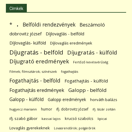
Címkék
.
Belföldi rendezvények
*
Beszámoló
dobrovitz józsef
Díjlovaglás - belföld
Díjlovaglás- külföld
Díjlovaglás eredmények
Díjugratás - belföld
Díjugratás - külföld
Díjugrató eredmények
Fertőző kevésvérűség
Filmek; filmsztárok; színészek
fogathajtás
Fogathajtás - belföld
Fogathajtás - külföld
Galopp - belföld
Fogathajtás eredmények
Galopp - külföld
Galopp eredmények
horváth balázs
humor
ifj. dobrovitz józsef
hugyecz mariann
ifj. lázár zoltán
ifj. szabó gábor
krucsó szabolcs
kassai lajos
lipicai
Lovaglás gyerekeknek
Lovasrendőrök; polgárőrök