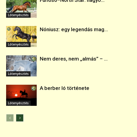
Furioso–North Star: hagyo...
Lótenyésztés
Nóniusz: egy legendás mag...
Lótenyésztés
Nem deres, nem „almás” – ...
Lótenyésztés
A berber ló története
Lótenyésztés