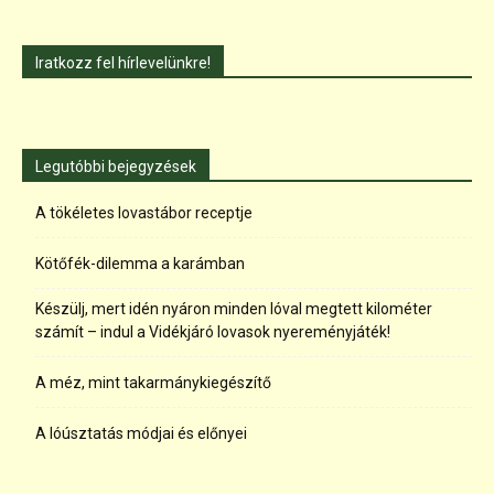
Iratkozz fel hírlevelünkre!
Legutóbbi bejegyzések
A tökéletes lovastábor receptje
Kötőfék-dilemma a karámban
Készülj, mert idén nyáron minden lóval megtett kilométer
számít – indul a Vidékjáró lovasok nyereményjáték!
A méz, mint takarmánykiegészítő
A lóúsztatás módjai és előnyei