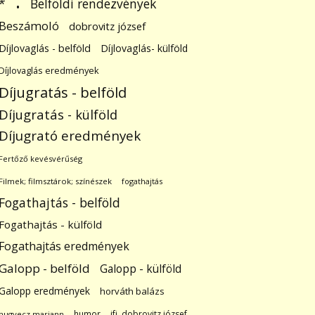
.
Belföldi rendezvények
*
Beszámoló
dobrovitz józsef
Díjlovaglás - belföld
Díjlovaglás- külföld
Díjlovaglás eredmények
Díjugratás - belföld
Díjugratás - külföld
Díjugrató eredmények
Fertőző kevésvérűség
Filmek; filmsztárok; színészek
fogathajtás
Fogathajtás - belföld
Fogathajtás - külföld
Fogathajtás eredmények
Galopp - belföld
Galopp - külföld
Galopp eredmények
horváth balázs
humor
ifj. dobrovitz józsef
hugyecz mariann