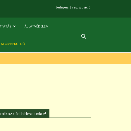
belépés
|
regisztráció
KTATÁS
ÁLLATVÉDELEM
TALOMBEKÜLDŐ
Iratkozz fel hírlevelünkre!