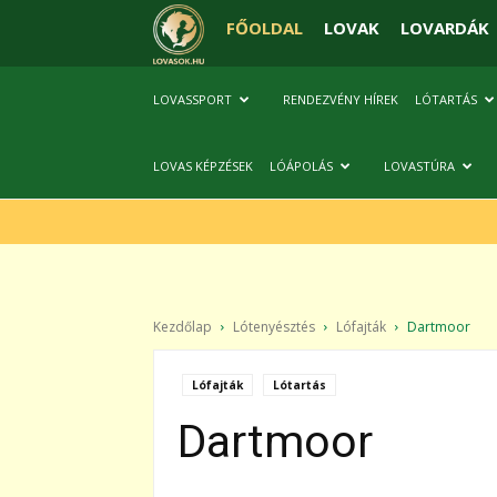
FŐOLDAL
LOVAK
LOVARDÁK
LOVASSPORT
RENDEZVÉNY HÍREK
LÓTARTÁS
LOVAS KÉPZÉSEK
LÓÁPOLÁS
LOVASTÚRA
Kezdőlap
Lótenyésztés
Lófajták
Dartmoor
Lófajták
Lótartás
Dartmoor