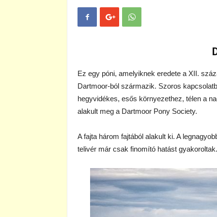
Ez egy póni, amelyiknek eredete a XII. száza
Dartmoor-ból származik. Szoros kapcsolatba
hegyvidékes, esős környezethez, télen a na
alakult meg a Dartmoor Pony Society.
A fajta három fajtából alakult ki. A legnagyo
telivér már csak finomító hatást gyakorolta