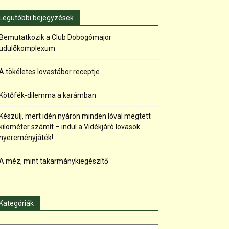
Legutóbbi bejegyzések
Bemutatkozik a Club Dobogómajor
üdülőkomplexum
A tökéletes lovastábor receptje
Kötőfék-dilemma a karámban
Készülj, mert idén nyáron minden lóval megtett
kilométer számít – indul a Vidékjáró lovasok
nyereményjáték!
A méz, mint takarmánykiegészítő
Kategóriák
tegóriák