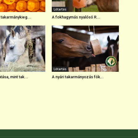
Lótartás
 takarmánykieg...
A fokhagymás nyalósó R...
Lótartás
ása, mint tak...
A nyári takarmányozás fók...