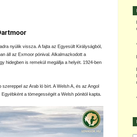
Dartmoor
dra nyúlik vissza. A fajta az Egyesült Királyságból,
n áll az Exmoor pónival. Alkalmazkodott a
gy hidegben is remekül megállja a helyét. 1924-ben
bb szereppel az Arab ló bírt. A Welsh A, és az Angol
k. Egyébként a tömegességét a Welsh pónitól kapta.
Ka