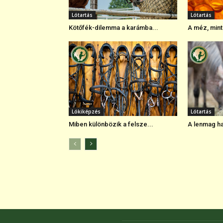
Lótartás
Lótartás
Kötőfék-dilemma a karámba...
A méz, mint
Lókiképzés
Lótartás
Miben különbözik a felsze...
A lenmag hat