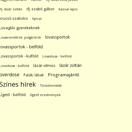
ifj. szabó gábor
ifj. lázár zoltán
kassai lajos
krucsó szabolcs
lipicai
Lovaglás gyerekeknek
lovassportok
Lovasrendőrök; polgárőrök
lovassportok - belföld
Lovassportok - külföld
Lovastusa - belföld
lázár zoltán
lázár vilmos
Lovastusa - külföld
overdose
Programajánló
Paták; lábak
Színes hírek
Túraútvonalak
Ügető - belföld
Ügető eredmények