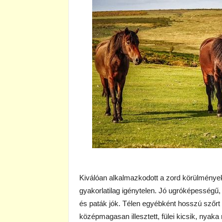
Kiválóan alkalmazkodott a zord körülmények
gyakorlatilag igénytelen. Jó ugróképességű
és paták jók. Télen egyébként hosszú szőrt növ
középmagasan illesztett, fülei kicsik, nyaka 