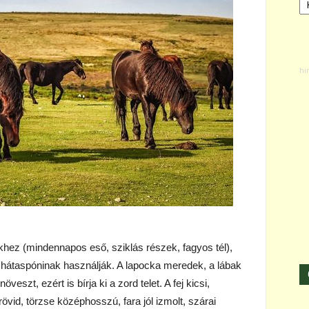
hez (mindennapos eső, sziklás részek, fagyos tél),
, hátaspóninak használják. A lapocka meredek, a lábak
eszt, ezért is bírja ki a zord telet. A fej kicsi,
rövid, törzse középhosszú, fara jól izmolt, szárai