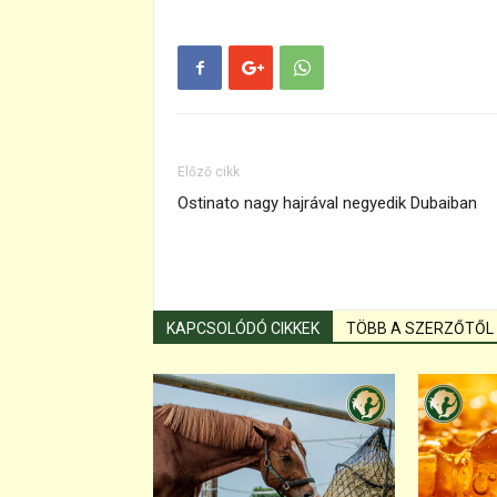
Előző cikk
Ostinato nagy hajrával negyedik Dubaiban
KAPCSOLÓDÓ CIKKEK
TÖBB A SZERZŐTŐL