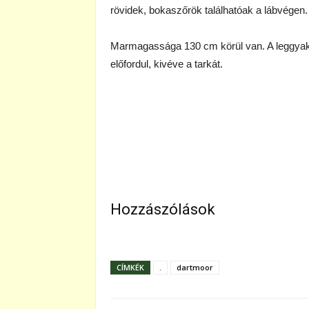
rövidek, bokaszőrök találhatóak a lábvégen.
Marmagassága 130 cm körül van. A leggyako
előfordul, kivéve a tarkát.
Hozzászólások
CÍMKÉK
.
dartmoor