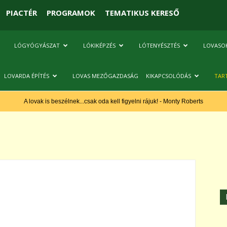
PIACTÉR
PROGRAMOK
TEMATIKUS KERESŐ
LÓGYÓGYÁSZAT
LÓKIKÉPZÉS
LÓTENYÉSZTÉS
LOVASO
LOVARDA ÉPÍTÉS
LOVAS MEZŐGAZDASÁG
KIKAPCSOLÓDÁS
TAR
A lovak is beszélnek...csak oda kell figyelni rájuk! - Monty Roberts