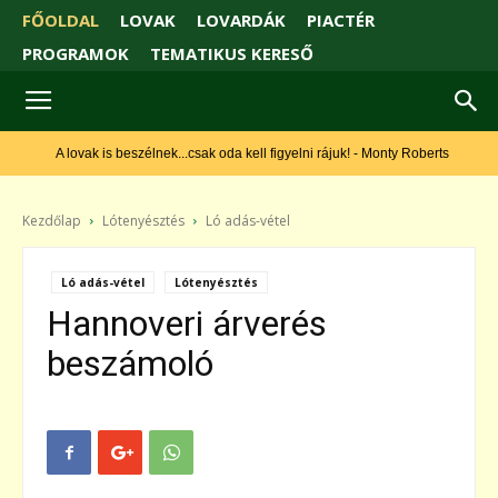
FŐOLDAL
LOVAK
LOVARDÁK
PIACTÉR
PROGRAMOK
TEMATIKUS KERESŐ
A lovak is beszélnek...csak oda kell figyelni rájuk! - Monty Roberts
Kezdőlap
Lótenyésztés
Ló adás-vétel
Ló adás-vétel
Lótenyésztés
Hannoveri árverés
beszámoló