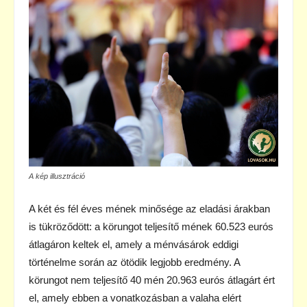
A kép illusztráció
A két és fél éves mének minősége az eladási árakban
is tükröződött: a körungot teljesítő mének 60.523 eurós
átlagáron keltek el, amely a ménvásárok eddigi
történelme során az ötödik legjobb eredmény. A
körungot nem teljesítő 40 mén 20.963 eurós átlagárt ért
el, amely ebben a vonatkozásban a valaha elért