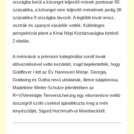
országba kerül a körungot teljesítő mének pontosan 50
százaléka, a körungot nem teljesítő méneknek pedig 38
százaléka 9 országba távozik. A legtöbb lovat orosz,
osztrák és spanyol vásárlók vették. Különleges
perspektívát jelent a Kínai Népi Köztársaságba történő
2 eladás.
A ménvásár a prémium kategóriába sorolt lovak
elővezetésével vette kezdetét, majd bejelentették, hogy
Goldfever I lett az Év Hannoveri Ménje. Georgia,
Goldwing és Gotha nevű utódainak, illetve tulajdonosa,
Madeleine Winter-Schulze jelenlétében az
R+V/Vereinigte Tierversicherung egy elismerésre méltó
összegről szóló csekkel ajándékozta meg a mén
tenyésztőjét, Sigurd Hochmuth-ot Meerbeckből.