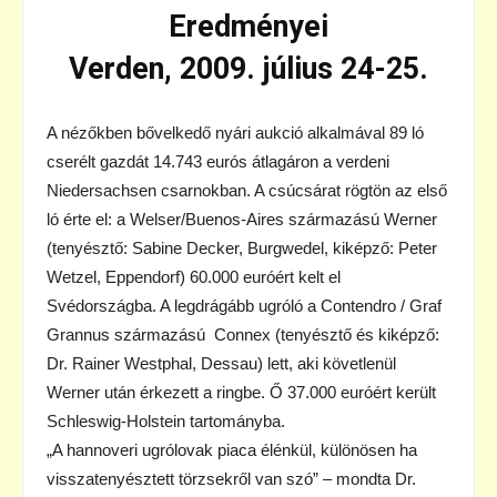
Eredményei
Verden, 2009. július 24-25.
A nézőkben bővelkedő nyári aukció alkalmával 89 ló
cserélt gazdát 14.743 eurós átlagáron a verdeni
Niedersachsen csarnokban. A csúcsárat rögtön az első
ló érte el: a Welser/Buenos-Aires származású Werner
(tenyésztő: Sabine Decker, Burgwedel, kiképző: Peter
Wetzel, Eppendorf) 60.000 euróért kelt el
Svédországba. A legdrágább ugróló a Contendro / Graf
Grannus származású Connex (tenyésztő és kiképző:
Dr. Rainer Westphal, Dessau) lett, aki követlenül
Werner után érkezett a ringbe. Ő 37.000 euróért került
Schleswig-Holstein tartományba.
„A hannoveri ugrólovak piaca élénkül, különösen ha
visszatenyésztett törzsekről van szó” – mondta Dr.