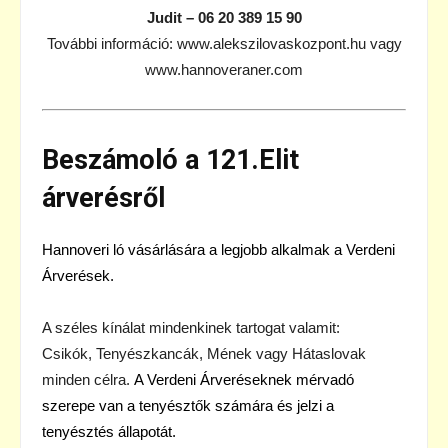
Judit – 06 20 389 15 90
További információ:
www.alekszilovaskozpont.hu
vagy
www.hannoveraner.com
Beszámoló a 121.Elit
árverésről
Hannoveri ló vásárlására a legjobb alkalmak a Verdeni
Árverések.
A széles kínálat mindenkinek tartogat valamit:
Csikók, Tenyészkancák, Mének vagy Hátaslovak
minden célra.
A Verdeni Árveréseknek mérvadó
szerepe van a tenyésztők számára és jelzi a
tenyésztés állapotát.