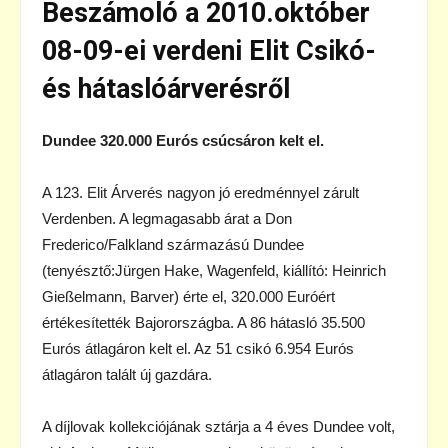
Beszámoló a 2010.október
08-09-ei verdeni Elit Csikó-
és hátaslóárverésről
Dundee 320.000 Eurós csúcsáron kelt el.
A 123. Elit Árverés nagyon jó eredménnyel zárult
Verdenben. A legmagasabb árat a Don
Frederico/Falkland származású Dundee
(tenyésztő:Jürgen Hake, Wagenfeld, kiállító: Heinrich
Gießelmann, Barver) érte el, 320.000 Euróért
értékesítették Bajorországba. A 86 hátasló 35.500
Eurós átlagáron kelt el. Az 51 csikó 6.954 Eurós
átlagáron talált új gazdára.
A díjlovak kollekciójának sztárja a 4 éves Dundee volt,