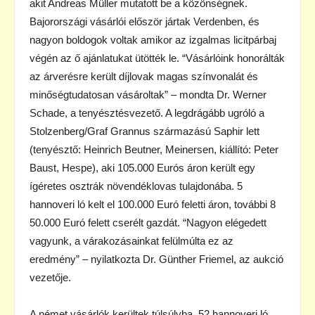
akit Andreas Müller mutatott be a közönségnek.
Bajorországi vásárlói először jártak Verdenben, és
nagyon boldogok voltak amikor az izgalmas licitpárbaj
végén az ő ajánlatukat ütötték le. “Vásárlóink honorálták
az árverésre került díjlovak magas színvonalát és
minőségtudatosan vásároltak” – mondta Dr. Werner
Schade, a tenyésztésvezető. A legdrágább ugróló a
Stolzenberg/Graf Grannus származású Saphir lett
(tenyésztő: Heinrich Beutner, Meinersen, kiállító: Peter
Baust, Hespe), aki 105.000 Eurós áron került egy
ígéretes osztrák növendéklovas tulajdonába. 5
hannoveri ló kelt el 100.000 Euró feletti áron, további 8
50.000 Euró felett cserélt gazdát. “Nagyon elégedett
vagyunk, a várakozásainkat felülmúlta ez az
eredmény” – nyilatkozta Dr. Günther Friemel, az aukció
vezetője.
A német vásárlók kerültek túlsúlyba. 52 hannoveri ló