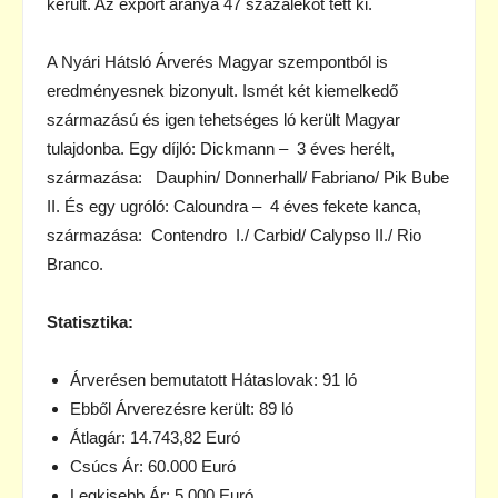
került. Az export aránya 47 százalékot tett ki.
A Nyári Hátsló Árverés Magyar szempontból is
eredményesnek bizonyult. Ismét két kiemelkedő
származású és igen tehetséges ló került Magyar
tulajdonba. Egy díjló: Dickmann – 3 éves herélt,
származása: Dauphin/ Donnerhall/ Fabriano/ Pik Bube
II. És egy ugróló: Caloundra – 4 éves fekete kanca,
származása: Contendro I./ Carbid/ Calypso II./ Rio
Branco.
Statisztika:
Árverésen bemutatott Hátaslovak: 91 ló
Ebből Árverezésre került: 89 ló
Átlagár: 14.743,82 Euró
Csúcs Ár: 60.000 Euró
Legkisebb Ár: 5.000 Euró