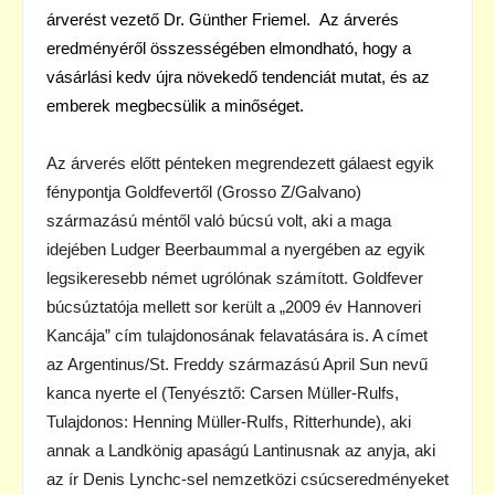
árverést vezető Dr. Günther Friemel.
Az árverés
eredményéről összességében elmondható, hogy a
vásárlási kedv újra növekedő tendenciát mutat, és az
emberek megbecsülik a minőséget.
Az árverés előtt pénteken megrendezett gálaest egyik
fénypontja Goldfevertől (Grosso Z/Galvano)
származású méntől való búcsú volt, aki a maga
idejében Ludger Beerbaummal a nyergében az egyik
legsikeresebb német ugrólónak számított. Goldfever
búcsúztatója mellett sor került a „2009 év Hannoveri
Kancája” cím tulajdonosának felavatására is. A címet
az Argentinus/St. Freddy származású April Sun nevű
kanca nyerte el (Tenyésztő: Carsen Müller-Rulfs,
Tulajdonos: Henning Müller-Rulfs, Ritterhunde), aki
annak a Landkönig apaságú Lantinusnak az anyja, aki
az ír Denis Lynchc-sel nemzetközi csúcseredményeket