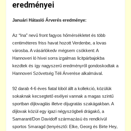
eredményei
Januári Hátasló Árverés eredménye:
Az “Ina” nevű front fagyos hőmérsékletet és több
centiméteres friss havat hozott Verdenbe, a lovas
városba. A vásárlókedv mégsem csökkent: A
Hannoveri ló hívei sorra izgalmas licitpárbajokba
kezdtek és így nagyszerű eredményről gondoskodtak a
Hannoveri Szövetség Téli Árverése alkalmával.
92 darab 4-6 éves fiatal lóból állt a kollekció, közülük
sokaknak kecsegtető esélyei vannak a magas szintű
sportban díjlovaglás illetve díjugratás szakágakban. A
díjlovak közül egy igazi négyszögbeli drágakő, a
Samarant/Don Davidoff származású és rendkívül
sportos Smaragd (tenyésztő: Elke, Georg és Birte Hey,