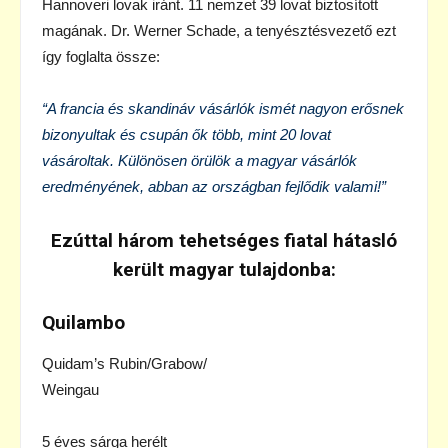
Hannoveri lovak iránt. 11 nemzet 39 lovat biztosított
magának. Dr. Werner Schade, a tenyésztésvezető ezt
így foglalta össze:
“A francia és skandináv vásárlók ismét nagyon erősnek
bizonyultak és csupán ők több, mint 20 lovat
vásároltak. Különösen örülök a magyar vásárlók
eredményének, abban az országban fejlődik valami!”
Ezúttal három tehetséges fiatal hátasló
került magyar tulajdonba:
Quilambo
Quidam’s Rubin/Grabow/
Weingau
5 éves sárga herélt