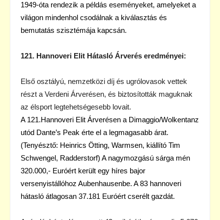
1949-óta rendezik a példás eseményeket, amelyeket a
világon mindenhol csodálnak a kiválasztás és
bemutatás szisztémája kapcsán.
121. Hannoveri Elit Hátasló Árverés eredményei:
Első osztályú, nemzetközi díj és ugrólovasok vettek
részt a Verdeni Árverésen, és biztosították maguknak
az élsport legtehetségesebb lovait.
A 121.Hannoveri Elit Árverésen a Dimaggio/Wolkentanz
utód Dante’s Peak érte el a legmagasabb árat.
(Tenyésztő: Heinrics Ötting, Warmsen, kiállító Tim
Schwengel, Radderstorf) A nagymozgású sárga mén
320.000,- Euróért került egy híres bajor
versenyistállóhoz Aubenhausenbe.
A 83 hannoveri
hátasló átlagosan 37.181 Euróért cserélt gazdát.