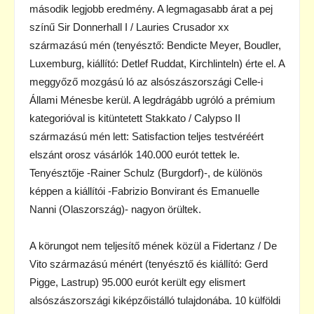
második legjobb eredmény. A legmagasabb árat a pej
színű Sir Donnerhall I / Lauries Crusador xx
származású mén (tenyésztő: Bendicte Meyer, Boudler,
Luxemburg, kiállító: Detlef Ruddat, Kirchlinteln) érte el. A
meggyőző mozgású ló az alsószászországi Celle-i
Állami Ménesbe kerül. A legdrágább ugróló a prémium
kategorióval is kitüntetett Stakkato / Calypso II
származású mén lett: Satisfaction teljes testvéréért
elszánt orosz vásárlók 140.000 eurót tettek le.
Tenyésztője -Rainer Schulz (Burgdorf)-, de különös
képpen a kiállítói -Fabrizio Bonvirant és Emanuelle
Nanni (Olaszország)- nagyon örültek.
A körungot nem teljesítő mének közül a Fidertanz / De
Vito származású ménért (tenyésztő és kiállító: Gerd
Pigge, Lastrup) 95.000 eurót került egy elismert
alsószászországi kiképzőistálló tulajdonába. 10 külföldi