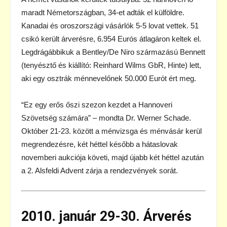
maradt Németországban, 34-et adták el külföldre.
Kanadai és oroszországi vásárlók 5-5 lovat vettek. 51
csikó került árverésre, 6.954 Eurós átlagáron keltek el.
Legdrágábbikuk a Bentley/De Niro származású Bennett
(tenyésztő és kiállító: Reinhard Wilms GbR, Hinte) lett,
aki egy osztrák ménnevelőnek 50.000 Eurót ért meg.
“Ez egy erős őszi szezon kezdet a Hannoveri
Szövetség számára” – mondta Dr. Werner Schade.
Október 21-23. között a ménvizsga és ménvásár kerül
megrendezésre, két héttel később a hátaslovak
novemberi aukciója követi, majd újabb két héttel azután
a 2. Alsfeldi Advent zárja a rendezvények sorát.
2010. január 29-30. Árverés