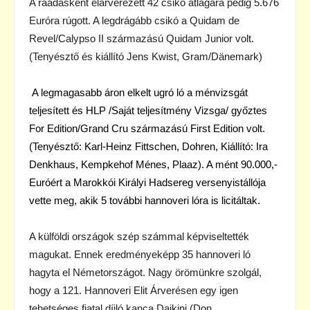
A ráadásként elárverezett 42 csikó átlagára pedig 5.676
Euróra rúgott. A legdrágább csikó a Quidam de
Revel/Calypso II származású Quidam Junior volt.
(Tenyésztő és kiállító Jens Kwist, Gram/Dänemark)
A legmagasabb áron elkelt ugró ló a ménvizsgát
teljesített és HLP /Saját teljesítmény Vizsga/ győztes
For Edition/Grand Cru származású First Edition volt.
(Tenyésztő: Karl-Heinz Fittschen, Dohren, Kiállító: Ira
Denkhaus, Kempkehof Ménes, Plaaz). A mént 90.000,-
Euróért a Marokkói Királyi Hadsereg versenyistállója
vette meg, akik 5 további hannoveri lóra is licitáltak.
A külföldi országok szép számmal képviseltették
magukat. Ennek eredményeképp 35 hannoveri ló
hagyta el Németországot. Nagy örömünkre szolgál,
hogy a 121. Hannoveri Elit Árverésen egy igen
tehetséges fiatal díjló kanca Daikini (Don