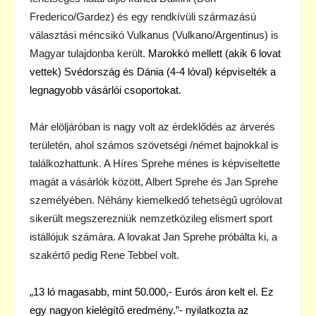
Frederico/Gardez) és egy rendkívüli származású
választási méncsikó Vulkanus (Vulkano/Argentinus) is
Magyar tulajdonba került.
Marokkó mellett (akik 6 lovat
vettek) Svédország és Dánia (4-4 lóval) képviselték a
legnagyobb vásárlói csoportokat.
Már elöljáróban is nagy volt az érdeklődés az árverés
területén, ahol számos szövetségi /német bajnokkal is
találkozhattunk. A Híres Sprehe ménes is képviseltette
magát a vásárlók között, Albert Sprehe és Jan Sprehe
személyében. Néhány kiemelkedő tehetségű ugrólovat
sikerült megszerezniük nemzetközileg elismert sport
istállójuk számára. A lovakat Jan Sprehe próbálta ki, a
szakértő pedig Rene Tebbel volt.
„13 ló magasabb, mint 50.000,- Eurós áron kelt el. Ez
egy nagyon kielégítő eredmény.”- nyilatkozta az