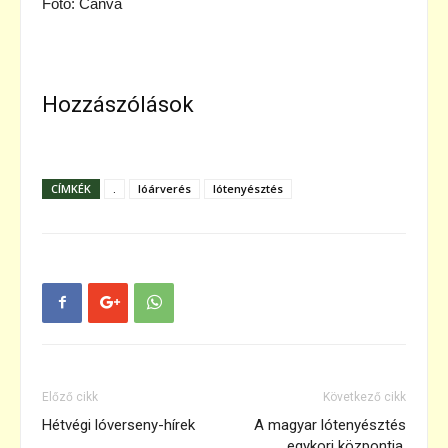
Fotó: Canva
Hozzászólások
CÍMKÉK
.
lóárverés
lótenyésztés
Előző cikk
Következő cikk
Hétvégi lóverseny-hírek
A magyar lótenyésztés
egykori központja,