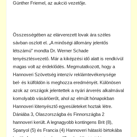
Günther Friemel, az aukció vezetője.
Összességében az elárverezett lovak ára széles
sávban oszlott el. „A minőségi állomány jelentős
létszámú” mondta Dr. Werner Schade
tenyésztésvezető. Már a kiképzési idő alatt is rendkívül
magas volt az érdeklődés. Megmutatkozott, hogy a
Hannoveri Szövetség intenzív reklámtevékenysége
bel- és külföldön is meghozza eredményét. Különösen
azok az országok jelentettek a nyári árverés alkalmával
komolyabb vásárlóerőt, ahol az elmúlt hónapokban
Hannoveri lótenyésztő egyesületeket hoztak létre.
Dániába 3, Olaszországba és Finnországba 2
hannoveri került. A legnagyobb kontingens Brit (8),
Spanyol (5) és Francia (4) Hannoveri hátasló birtokába