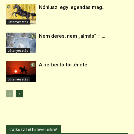
Nóniusz: egy legendás mag...
Lótenyésztés
Nem deres, nem „almás” – ...
Lótenyésztés
A berber ló története
Lótenyésztés
Iratkozz fel hírlevelünkre!