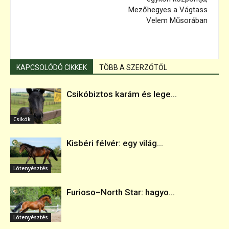
Mezőhegyes a Vágtass
Velem Műsorában
KAPCSOLÓDÓ CIKKEK
TÖBB A SZERZŐTŐL
Csikóbiztos karám és lege...
Csikók
Kisbéri félvér: egy világ...
Lótenyésztés
Furioso–North Star: hagyo...
Lótenyésztés