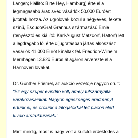
Langen; kiállító: Birte Hey, Hamburg) érte el a
legmagasabb árat: svéd vásárlók 50.000 Euróért
jutottak hozzá. Az ugrólovak közül a négyéves, fekete
színű, Escudo/Graf Grannus származású Ernie
(tenyésztő és kiállító: Karl-August Matzdorf, Hattorf) lett
a legdrágább ló, érte díjugratásban jártas alsószász
vásárlók 41.000 Eurót kínáltak fel. Friedrich-Wilhelm
Isernhagen 13.829 Eurós átlagáron árverezte el a
Hannoveri lovakat.
Dr. Günther Friemel, az aukció vezetője nagyon örült:
“Ez egy szuper évindító volt, amely túlszárnyalta
várakozásainkat. Nagyon egészséges eredményt
értünk el, és örölünk a látogatókkal telt piacon elért
kiváló árstruktúrának.”
Mint mindig, most is nagy volt a külföldi érdeklődés a