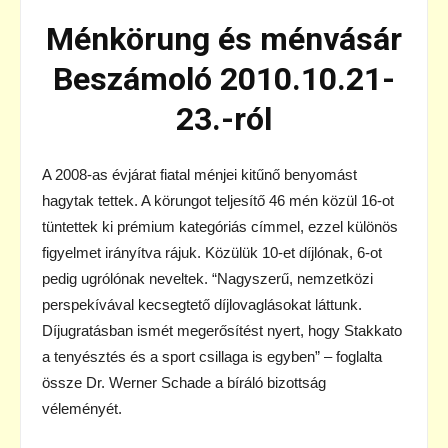
Ménkörung és ménvásár
Beszámoló 2010.10.21-
23.-ról
A 2008-as évjárat fiatal ménjei kitűnő benyomást
hagytak tettek. A körungot teljesítő 46 mén közül 16-ot
tüntettek ki prémium kategóriás címmel, ezzel különös
figyelmet irányítva rájuk. Közülük 10-et díjlónak, 6-ot
pedig ugrólónak neveltek. “Nagyszerű, nemzetközi
perspekívával kecsegtető díjlovaglásokat láttunk.
Díjugratásban ismét megerősítést nyert, hogy Stakkato
a tenyésztés és a sport csillaga is egyben” – foglalta
össze Dr. Werner Schade a bíráló bizottság
véleményét.