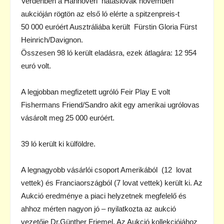
Verdenben a Hannoveri hátaslovak novemberi
aukcióján rögtön az első ló elérte a spitzenpreis-t
50 000 euróért Ausztráliába került Fürstin Gloria Fürst
Heinrich/Davignon.
Összesen 98 ló került eladásra, ezek átlagára: 12 954
euró volt.
A legjobban megfizetett ugróló Feir Play E volt
Fishermans Friend/Sandro akit egy amerikai ugrólovas
vásárolt meg 25 000 euróért.
39 ló került ki külföldre.
A legnagyobb vásárlói csoport Amerikából (12 lovat
vettek) és Franciaországból (7 lovat vettek) került ki. Az
Aukció eredménye a piaci helyzetnek megfelelő és
ahhoz mérten nagyon jó – nyilatkozta az aukció
vezetője Dr.Günther Friemel. Az Aukció kollekciójához