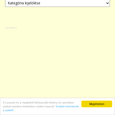
A Lovasok.hu a megfelelő felhasználói élmény és személyre
Címkék
Megértettem
szabott tartalom érdekében sütiket használ.
További információk
a sütikről