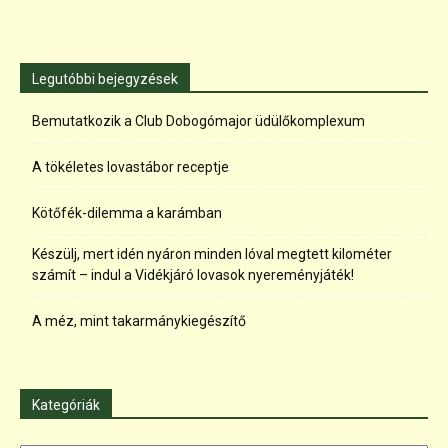
Legutóbbi bejegyzések
Bemutatkozik a Club Dobogómajor üdülőkomplexum
A tökéletes lovastábor receptje
Kötőfék-dilemma a karámban
Készülj, mert idén nyáron minden lóval megtett kilométer
számít – indul a Vidékjáró lovasok nyereményjáték!
A méz, mint takarmánykiegészítő
Kategóriák
Kategóriák