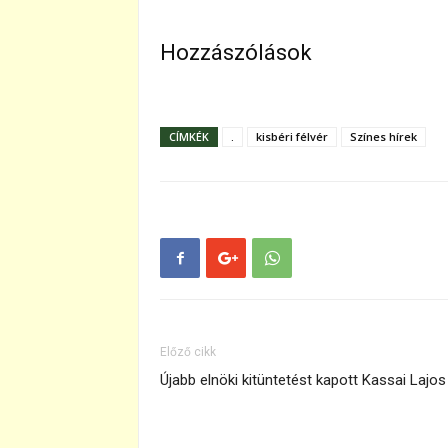
Hozzászólások
CÍMKÉK
.
kisbéri félvér
Színes hírek
Előző cikk
Újabb elnöki kitüntetést kapott Kassai Lajos