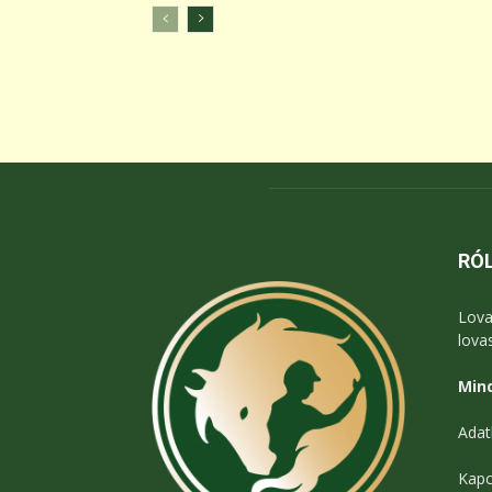
RÓ
Lova
lova
Mind
Adat
Kapc