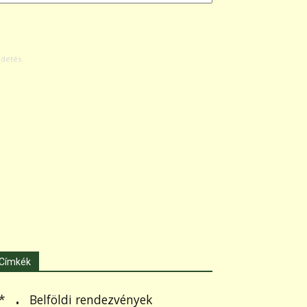
Címkék
.
Belföldi rendezvények
*