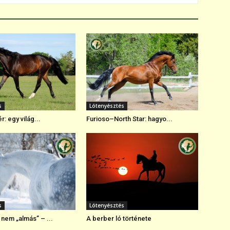
s
Lótenyésztés
r: egy világ...
Furioso–North Star: hagyo...
s
Lótenyésztés
nem „almás” – ...
A berber ló története