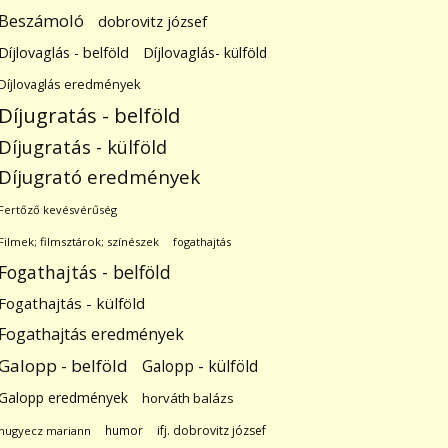
Beszámoló
dobrovitz józsef
Díjlovaglás - belföld
Díjlovaglás- külföld
Díjlovaglás eredmények
Díjugratás - belföld
Díjugratás - külföld
Díjugrató eredmények
Fertőző kevésvérűség
Filmek; filmsztárok; színészek
fogathajtás
Fogathajtás - belföld
Fogathajtás - külföld
Fogathajtás eredmények
Galopp - belföld
Galopp - külföld
Galopp eredmények
horváth balázs
humor
ifj. dobrovitz józsef
hugyecz mariann