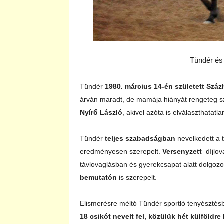
Tündér és
Tündér
1980. március 14-én született Szá
árván maradt, de mamája hiányát rengeteg sz
Nyírő László
, akivel azóta is elválaszthatatl
Tündér
teljes szabadságban
nevelkedett a 
eredményesen szerepelt.
Versenyzett
díjlo
távlovaglásban és gyerekcsapat alatt dolgozott
bemutatón
is szerepelt.
Elismerésre méltó Tündér sportló tenyésztésb
18 csikót nevelt fel, közülük hét külföldre 