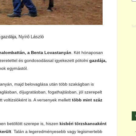
 gazdája, Nyírő László
zhalombattán, a Benta Lovastanyán
. Két hónaposan
eretettel és gondosodással igyekezett pótolni
gazdája,
anok egymástól.
tanyán, majd belovaglása után több szakágban is
vaglásban, díjugratásban, fogathajtásban, jól szerepelt
 voltizslóként is. A versenyek mellett
több mint száz
en betöltött szerepe is, hiszen
kisbéri törzskancaként
került
. Talán a legeredményesebb vagy legismertebb