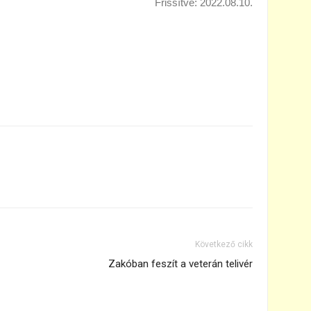
Frissítve: 2022.08.10.
Következő cikk
Zakóban feszít a veterán telivér