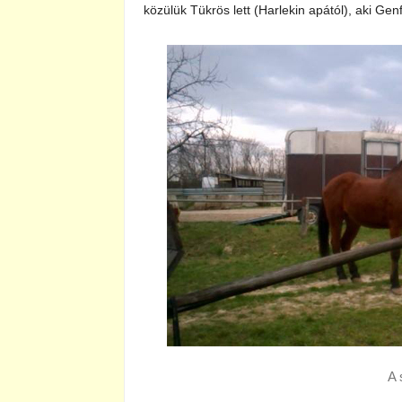
közülük Tükrös lett (Harlekin apától), aki Gen
A 