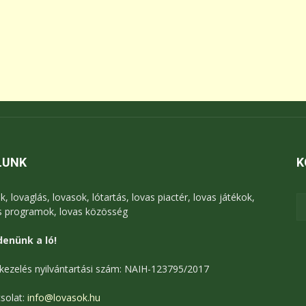
LUNK
K
k, lovaglás, lovasok, lótartás, lovas piactér, lovas játékok,
s programok, lovas közösség
enünk a ló!
kezelés nyilvántartási szám: NAIH-123795/2017
solat:
info@lovasok.hu