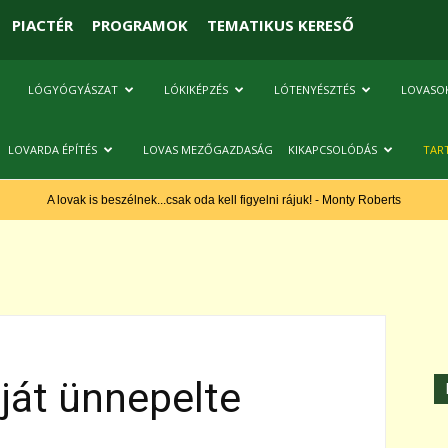
PIACTÉR
PROGRAMOK
TEMATIKUS KERESŐ
LÓGYÓGYÁSZAT
LÓKIKÉPZÉS
LÓTENYÉSZTÉS
LOVASO
LOVARDA ÉPÍTÉS
LOVAS MEZŐGAZDASÁG
KIKAPCSOLÓDÁS
TAR
A lovak is beszélnek...csak oda kell figyelni rájuk! - Monty Roberts
ját ünnepelte