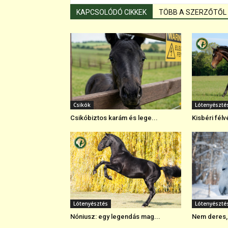
KAPCSOLÓDÓ CIKKEK
TÖBB A SZERZŐTŐL
Csikók
Lótenyészté
Csikóbiztos karám és lege...
Kisbéri félvé
Lótenyésztés
Lótenyészté
Nóniusz: egy legendás mag...
Nem deres, 