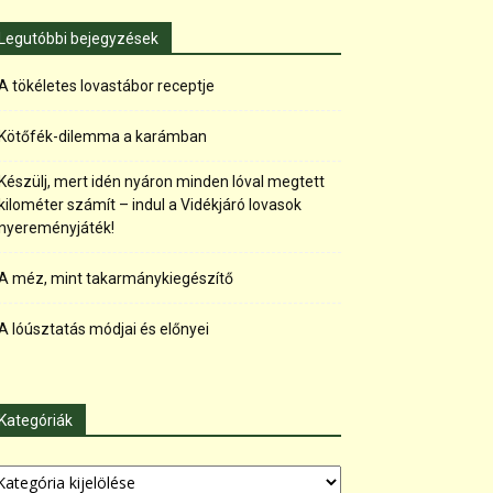
Legutóbbi bejegyzések
A tökéletes lovastábor receptje
Kötőfék-dilemma a karámban
Készülj, mert idén nyáron minden lóval megtett
kilométer számít – indul a Vidékjáró lovasok
nyereményjáték!
A méz, mint takarmánykiegészítő
A lóúsztatás módjai és előnyei
Kategóriák
tegóriák