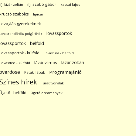
ifj. szabó gábor
ifj. lázár zoltán
kassai lajos
krucsó szabolcs
lipicai
Lovaglás gyerekeknek
lovassportok
Lovasrendőrök; polgárőrök
lovassportok - belföld
Lovassportok - külföld
Lovastusa - belföld
lázár zoltán
lázár vilmos
Lovastusa - külföld
overdose
Programajánló
Paták; lábak
Színes hírek
Túraútvonalak
Ügető - belföld
Ügető eredmények