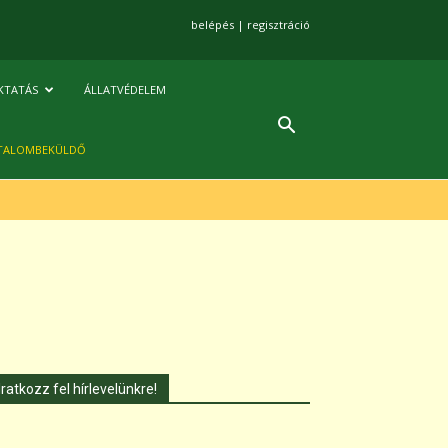
belépés
|
regisztráció
KTATÁS
ÁLLATVÉDELEM
TALOMBEKÜLDŐ
Iratkozz fel hírlevelünkre!