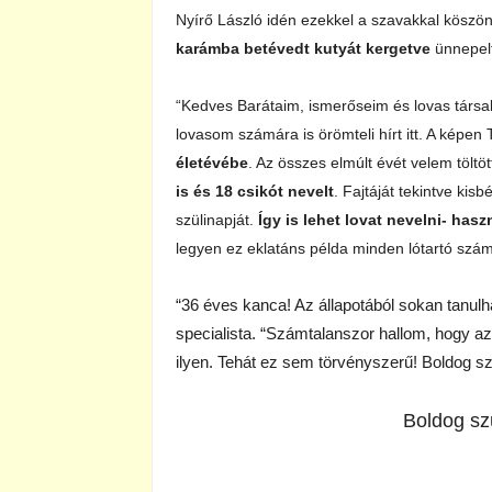
Nyírő László idén ezekkel a szavakkal köszön
karámba betévedt kutyát kergetve
ünnepelt
“Kedves Barátaim, ismerőseim és lovas társ
lovasom számára is örömteli hírt itt. A képen 
életévébe
. Az összes elmúlt évét velem töltö
is és 18 csikót nevelt
. Fajtáját tekintve kis
szülinapját.
Így is lehet lovat nevelni- has
legyen ez eklatáns példa minden lótartó szám
“36 éves kanca! Az állapotából sokan tanul
specialista. “Számtalanszor hallom, hogy 
ilyen. Tehát ez sem törvényszerű! Boldog sz
Boldog sz