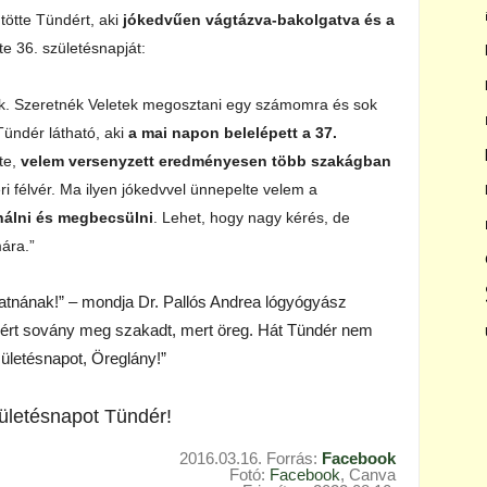
tötte Tündért, aki
jókedvűen vágtázva-bakolgatva és a
e 36. születésnapját:
ak. Szeretnék Veletek megosztani egy számomra és sok
Tündér látható, aki
a mai napon belelépett a 37.
tte,
velem versenyzett eredményesen több szakágban
béri félvér. Ma ilyen jókedvvel ünnepelte velem a
ználni és megbecsülni
. Lehet, hogy nagy kérés, de
ára.”
hatnának!” – mondja Dr. Pallós Andrea lógyógyász
azért sovány meg szakadt, mert öreg. Hát Tündér nem
ületésnapot, Öreglány!”
ületésnapot Tündér!
2016.03.16. Forrás:
Facebook
Fotó:
Facebook
, Canva