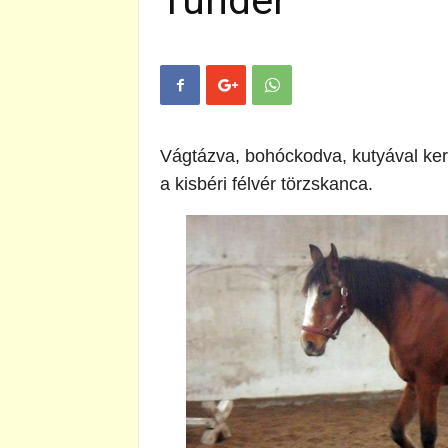
Tündér
Vágtázva, bohóckodva, kutyával ker
a kisbéri félvér törzskanca.