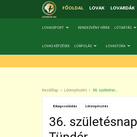
FŐOLDAL
LOVAK
LOVARDÁK
LOVASSPORT
RENDEZVÉNY HÍREK
LÓTARTÁS
LOVAS KÉPZÉSEK
LÓÁPOLÁS
LOVASTÚRA
Kezdőlap
Lótenyésztés
36. születésn...
Kikapcsolódás
Lótenyésztés
36. születésnap