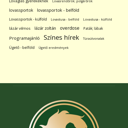
Lovaglás gyerekeknek
Lovasrendőrök; polgárőrök
lovassportok
lovassportok - belföld
Lovassportok - külföld
Lovastusa - belföld
Lovastusa - külföld
overdose
lázár zoltán
lázár vilmos
Paták; lábak
Színes hírek
Programajánló
Túraútvonalak
Ügető - belföld
Ügető eredmények