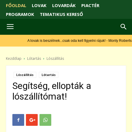
FŐOLDAL
LOVAK
LOVARDÁK
PIACTÉR
PROGRAMOK
TEMATIKUS KERESŐ
A lovak is beszélnek...csak oda kell figyelni rájuk! - Monty Roberts
Kezdőlap
Lótartás
Lószállítás
Lószállítás
Lótartás
Segítség, ellopták a
lószállítómat!