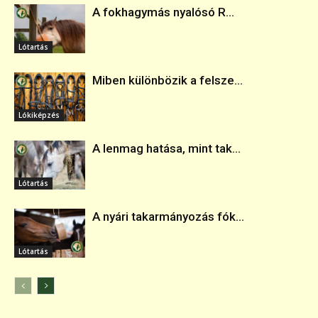
A fokhagymás nyalósó R...
Lótartás
Miben különbözik a felsze...
Lókiképzés
A lenmag hatása, mint tak...
Lótartás
A nyári takarmányozás fók...
Lótartás