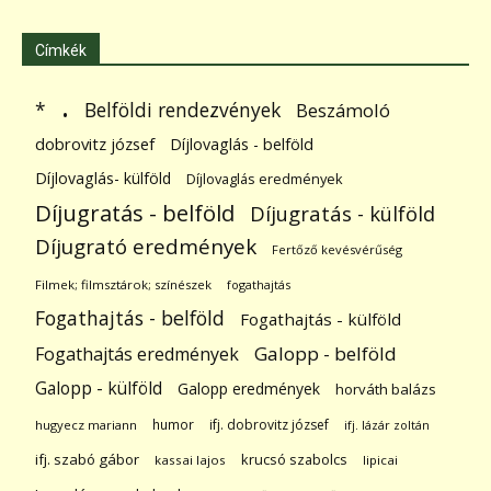
Címkék
.
Belföldi rendezvények
*
Beszámoló
dobrovitz józsef
Díjlovaglás - belföld
Díjlovaglás- külföld
Díjlovaglás eredmények
Díjugratás - belföld
Díjugratás - külföld
Díjugrató eredmények
Fertőző kevésvérűség
Filmek; filmsztárok; színészek
fogathajtás
Fogathajtás - belföld
Fogathajtás - külföld
Galopp - belföld
Fogathajtás eredmények
Galopp - külföld
Galopp eredmények
horváth balázs
humor
ifj. dobrovitz józsef
hugyecz mariann
ifj. lázár zoltán
ifj. szabó gábor
krucsó szabolcs
kassai lajos
lipicai