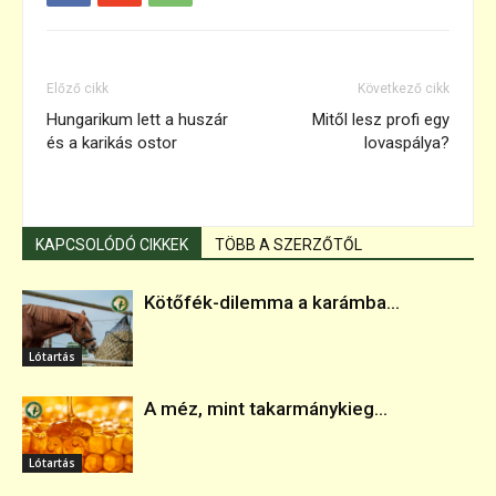
Előző cikk
Következő cikk
Hungarikum lett a huszár
Mitől lesz profi egy
és a karikás ostor
lovaspálya?
KAPCSOLÓDÓ CIKKEK
TÖBB A SZERZŐTŐL
Kötőfék-dilemma a karámba...
Lótartás
A méz, mint takarmánykieg...
Lótartás