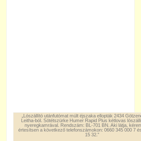
„Lószállító utánfutómat múlt éjszaka ellopták 2434 Götzen
Leitha-ból. Sötétszürke Humer Rapid Plus kétlovas lószállí
nyeregkamrával. Rendszám: BL-701 BN. Aki látja, kére
értesítsen a következő telefonszámokon: 0660 345 000 7 é
15 32.”