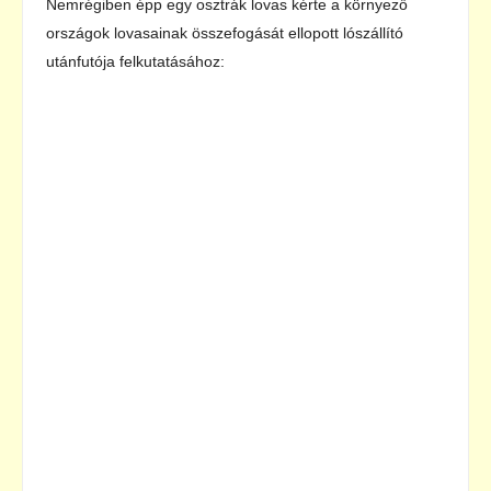
Nemrégiben épp egy osztrák lovas kérte a környező
országok lovasainak összefogását ellopott lószállító
utánfutója felkutatásához: