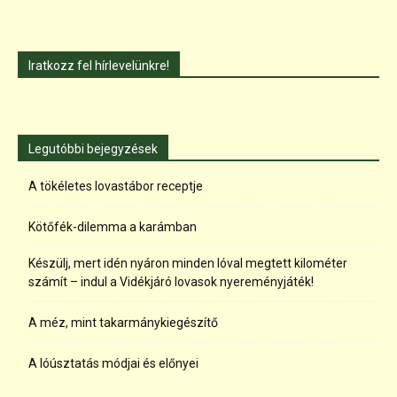
Iratkozz fel hírlevelünkre!
Legutóbbi bejegyzések
A tökéletes lovastábor receptje
Kötőfék-dilemma a karámban
Készülj, mert idén nyáron minden lóval megtett kilométer
számít – indul a Vidékjáró lovasok nyereményjáték!
A méz, mint takarmánykiegészítő
A lóúsztatás módjai és előnyei