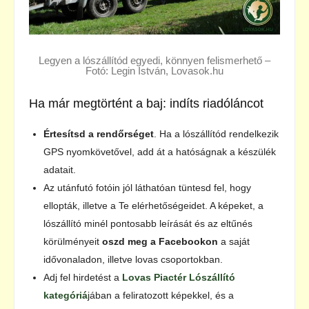
Legyen a lószállítód egyedi, könnyen felismerhető –
Fotó: Legin István, Lovasok.hu
Ha már megtörtént a baj: indíts riadóláncot
Értesítsd a rendőrséget
. Ha a lószállítód rendelkezik
GPS nyomkövetővel, add át a hatóságnak a készülék
adatait.
Az utánfutó fotóin jól láthatóan tüntesd fel, hogy
ellopták, illetve a Te elérhetőségeidet. A képeket, a
lószállító minél pontosabb leírását és az eltűnés
körülményeit
oszd meg a Facebookon
a saját
idővonaladon, illetve lovas csoportokban.
Adj fel hirdetést a
Lovas Piactér Lószállító
kategóriá
jában a feliratozott képekkel, és a