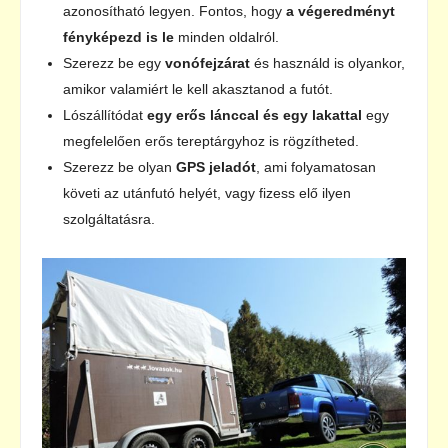
azonosítható legyen. Fontos, hogy
a végeredményt
fényképezd is le
minden oldalról.
Szerezz be egy
vonófejzárat
és használd is olyankor,
amikor valamiért le kell akasztanod a futót.
Lószállítódat
egy erős lánccal és egy lakattal
egy
megfelelően erős tereptárgyhoz is rögzítheted.
Szerezz be olyan
GPS jeladót
, ami folyamatosan
követi az utánfutó helyét, vagy fizess elő ilyen
szolgáltatásra.