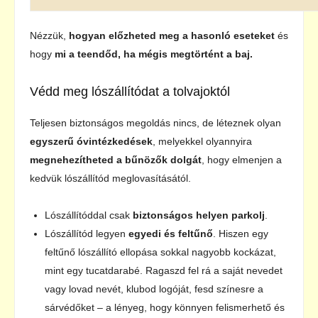
Nézzük,
hogyan előzheted meg a hasonló eseteket
és
hogy
mi a teendőd, ha mégis megtörtént a baj.
Védd meg lószállítódat a tolvajoktól
Teljesen biztonságos megoldás nincs, de léteznek olyan
egyszerű óvintézkedések
, melyekkel olyannyira
megnehezítheted a bűnözők dolgát
, hogy elmenjen a
kedvük lószállítód meglovasításától.
Lószállítóddal csak
biztonságos helyen parkolj
.
Lószállítód legyen
egyedi és feltűnő
. Hiszen egy
feltűnő lószállító ellopása sokkal nagyobb kockázat,
mint egy tucatdarabé. Ragaszd fel rá a saját nevedet
vagy lovad nevét, klubod logóját, fesd színesre a
sárvédőket – a lényeg, hogy könnyen felismerhető és