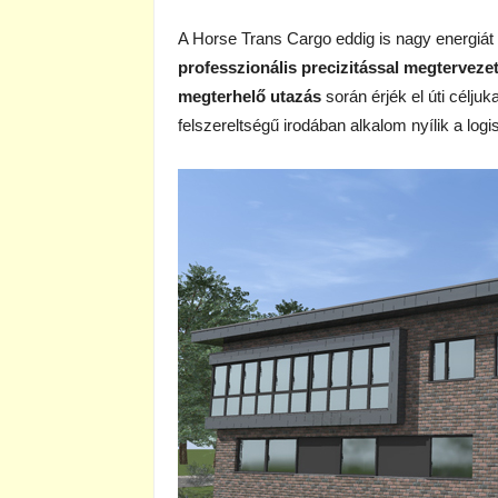
A Horse Trans Cargo eddig is nagy energiát fe
professzionális precizitással megterveze
megterhelő utazás
során érjék el úti célju
felszereltségű irodában alkalom nyílik a log