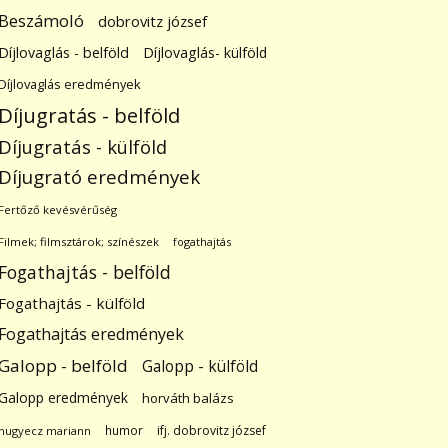
Beszámoló
dobrovitz józsef
Díjlovaglás - belföld
Díjlovaglás- külföld
Díjlovaglás eredmények
Díjugratás - belföld
Díjugratás - külföld
Díjugrató eredmények
Fertőző kevésvérűség
Filmek; filmsztárok; színészek
fogathajtás
Fogathajtás - belföld
Fogathajtás - külföld
Fogathajtás eredmények
Galopp - belföld
Galopp - külföld
Galopp eredmények
horváth balázs
humor
ifj. dobrovitz józsef
hugyecz mariann