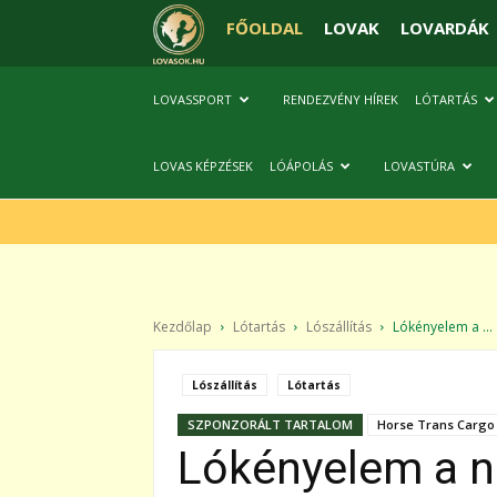
FŐOLDAL
LOVAK
LOVARDÁK
LOVASSPORT
RENDEZVÉNY HÍREK
LÓTARTÁS
LOVAS KÉPZÉSEK
LÓÁPOLÁS
LOVASTÚRA
Kezdőlap
Lótartás
Lószállítás
Lókényelem a ...
Lószállítás
Lótartás
SZPONZORÁLT TARTALOM
Horse Trans Cargo 
Lókényelem a n