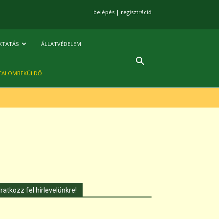
belépés
|
regisztráció
KTATÁS
ÁLLATVÉDELEM
TALOMBEKÜLDŐ
Iratkozz fel hírlevelünkre!