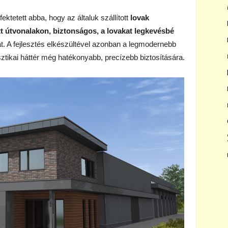
ktetett abba, hogy az általuk szállított
lovak
tt útvonalakon, biztonságos, a lovakat legkevésbé
kat. A fejlesztés elkészültével azonban a legmodernebb
isztikai háttér még hatékonyabb, precízebb biztosítására.