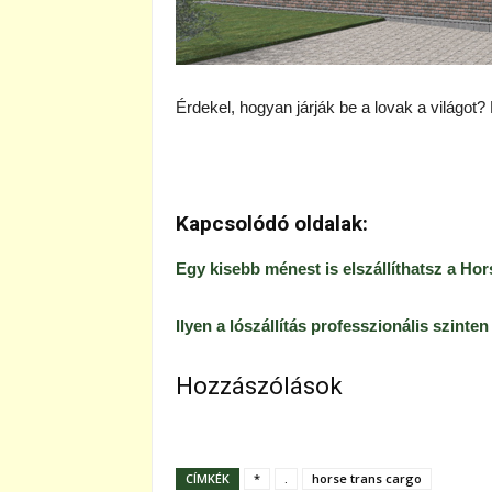
Érdekel, hogyan járják be a lovak a világot
Kapcsolódó oldalak:
Egy kisebb ménest is elszállíthatsz a Ho
Ilyen a lószállítás professzionális szinten
Hozzászólások
CÍMKÉK
*
.
horse trans cargo