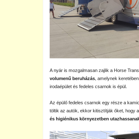
A nyár is mozgalmasan zajlik a Horse Trans 
volumenű beruházás
, amelynek keretében
irodaépület és fedeles csarnok is épül.
Az épülő fedeles csarnok egy része a kamiono
töltik az autók, ekkor kitisztítják őket, hog
és higiénikus környezetben utazhassana