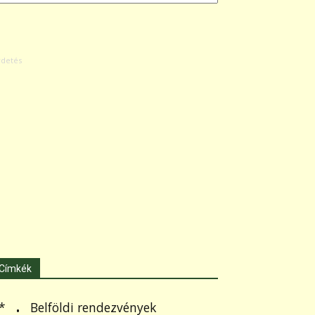
Címkék
.
Belföldi rendezvények
*