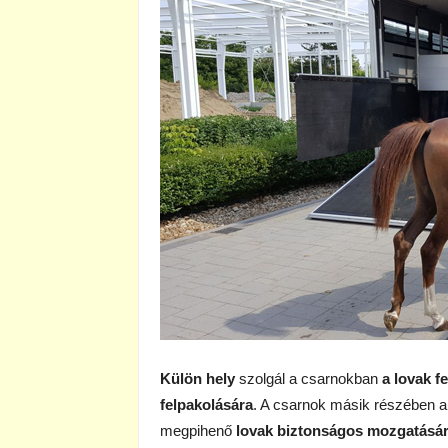
Külön hely
szolgál a csarnokban
a lovak f
felpakolására
. A csarnok másik részében a 
megpihenő
lovak biztonságos mozgatására