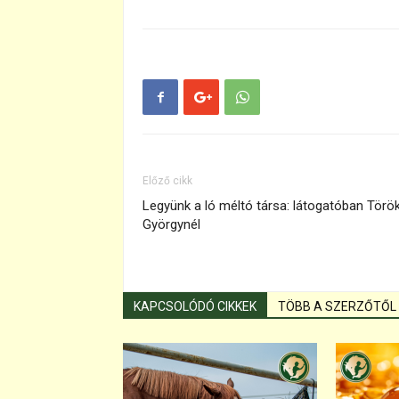
Előző cikk
Legyünk a ló méltó társa: látogatóban Törö
Györgynél
KAPCSOLÓDÓ CIKKEK
TÖBB A SZERZŐTŐL