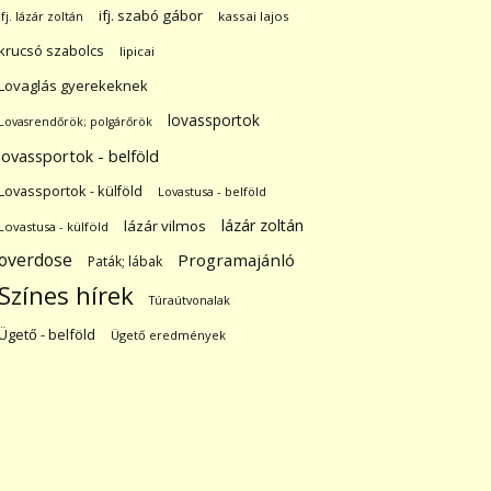
ifj. szabó gábor
ifj. lázár zoltán
kassai lajos
krucsó szabolcs
lipicai
Lovaglás gyerekeknek
lovassportok
Lovasrendőrök; polgárőrök
lovassportok - belföld
Lovassportok - külföld
Lovastusa - belföld
lázár zoltán
lázár vilmos
Lovastusa - külföld
overdose
Programajánló
Paták; lábak
Színes hírek
Túraútvonalak
Ügető - belföld
Ügető eredmények