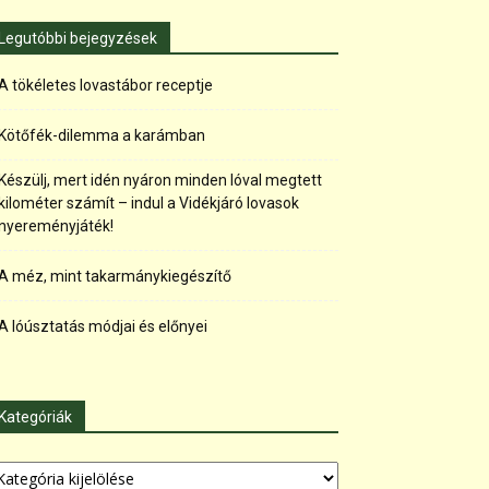
Legutóbbi bejegyzések
A tökéletes lovastábor receptje
Kötőfék-dilemma a karámban
Készülj, mert idén nyáron minden lóval megtett
kilométer számít – indul a Vidékjáró lovasok
nyereményjáték!
A méz, mint takarmánykiegészítő
A lóúsztatás módjai és előnyei
Kategóriák
tegóriák