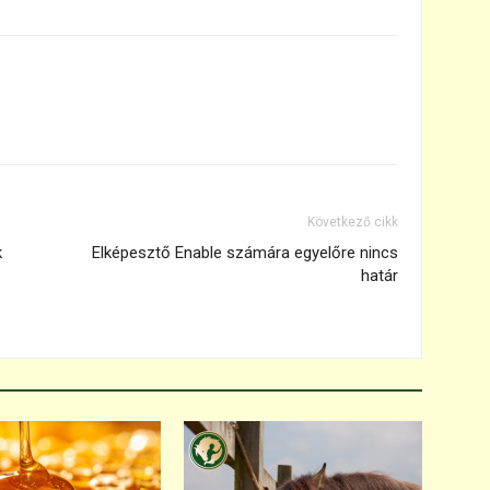
Következő cikk
k
Elképesztő Enable számára egyelőre nincs
határ