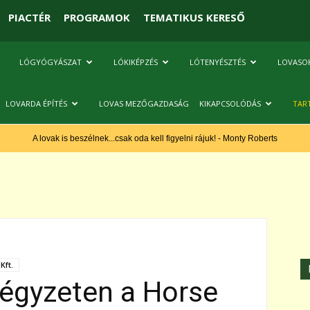
PIACTÉR
PROGRAMOK
TEMATIKUS KERESŐ
LÓGYÓGYÁSZAT
LÓKIKÉPZÉS
LÓTENYÉSZTÉS
LOVASO
LOVARDA ÉPÍTÉS
LOVAS MEZŐGAZDASÁG
KIKAPCSOLÓDÁS
TAR
A lovak is beszélnek...csak oda kell figyelni rájuk! - Monty Roberts
Kft.
égyzeten a Horse