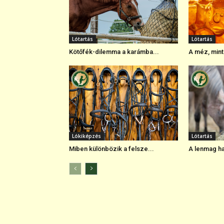
Lótartás
Lótartás
Kötőfék-dilemma a karámba...
A méz, mint
Lókiképzés
Lótartás
Miben különbözik a felsze...
A lenmag hat