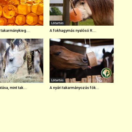
Lótartás
 takarmánykieg...
A fokhagymás nyalósó R...
Lótartás
ása, mint tak...
A nyári takarmányozás fók...