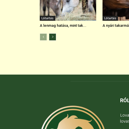
Lótartás
Lótartás
A lenmag hatása, mint tak...
A nyári takarmá
RÓ
Lova
lova