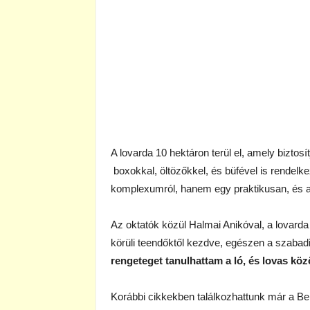
A lovarda 10 hektáron terül el, amely biztosí
boxokkal, öltözőkkel, és büfével is rendelke
komplexumról, hanem egy praktikusan, és a l
Az oktatók közül Halmai Anikóval, a lovard
körüli teendőktől kezdve, egészen a szabad
rengeteget tanulhattam a ló, és lovas közö
Korábbi cikkekben találkozhattunk már a Be