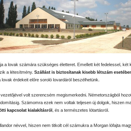
tja a lovak számára szükséges életteret. Emellett két fedelessel, két k
zik a létesítmény.
Szállást is biztosítanak kisebb létszám esetébe
ovak érdekeit előre soroló lovardáról beszélhetünk.
a vezetőjével volt szerencsém megismerkedni. Németországból hozott 
idomításig. Számomra ezek nem voltak teljesen új dolgok, hiszen ma
tti kapcsolat kialakításról
, és a természetes lótartásról.
llandor névvel, hiszen nem titkolt cél számukra a Morgan lófajta m