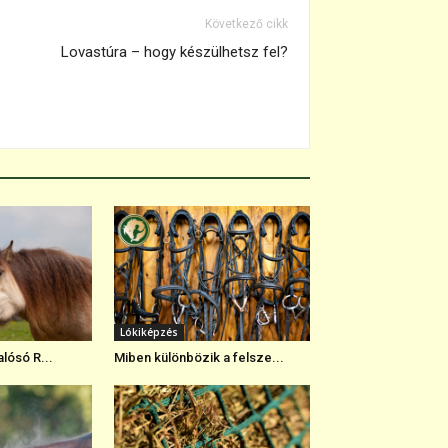
Következő cikk
Lovastúra – hogy készülhetsz fel?
Lókiképzés
lósó R...
Miben különbözik a felsze...