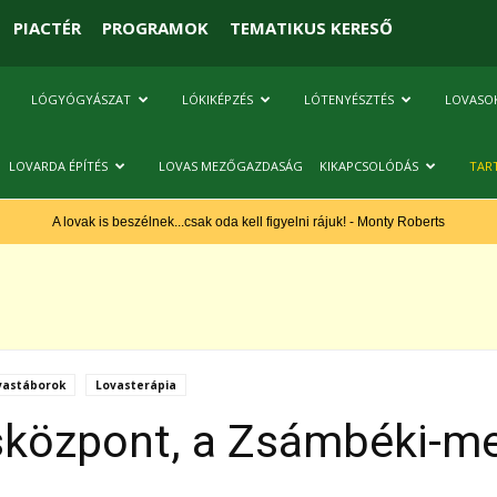
PIACTÉR
PROGRAMOK
TEMATIKUS KERESŐ
LÓGYÓGYÁSZAT
LÓKIKÉPZÉS
LÓTENYÉSZTÉS
LOVASO
LOVARDA ÉPÍTÉS
LOVAS MEZŐGAZDASÁG
KIKAPCSOLÓDÁS
TAR
A lovak is beszélnek...csak oda kell figyelni rájuk! - Monty Roberts
vastáborok
Lovasterápia
sközpont, a Zsámbéki-m