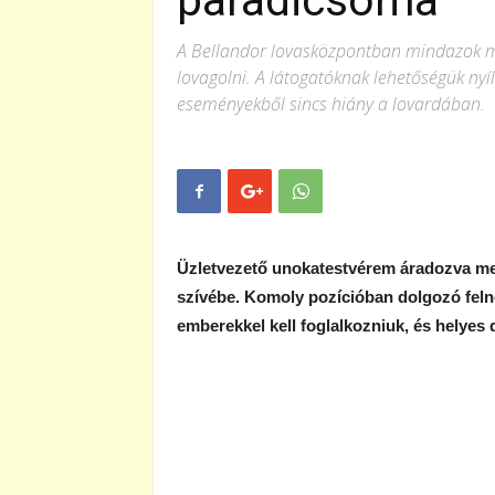
paradicsoma
A Bellandor lovasközpontban mindazok meg
lovagolni. A látogatóknak lehetőségük nyí
eseményekből sincs hiány a lovardában.
Üzletvezető unokatestvérem áradozva mes
szívébe. Komoly pozícióban dolgozó feln
emberekkel kell foglalkozniuk, és helyes