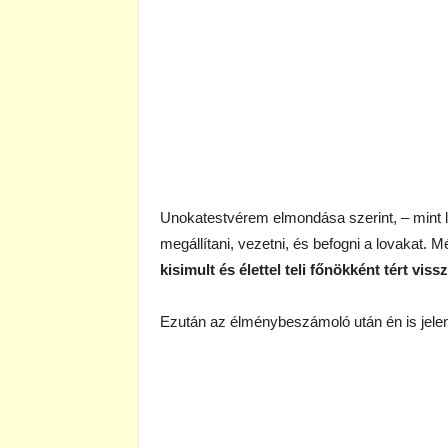
Unokatestvérem elmondása szerint, – mint lai
megállítani, vezetni, és befogni a lovakat. 
kisimult és élettel teli főnökként tért vi
Ezután az élménybeszámoló után én is jele