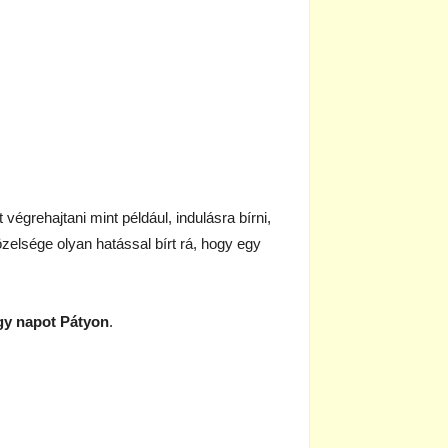
égrehajtani mint például, indulásra bírni,
özelsége olyan hatással bírt rá, hogy egy
égy napot Pátyon
.