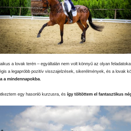
kus a lovak terén – egyáltalán nem volt könnyű az olyan feladatokat v
Mégis a legapróbb pozitív visszajelzések, sikerélmények, és a lovak k
ssza a mindennapokba
.
ntkeztem egy hasonló kurzusra, és
így töltöttem el fantasztikus n