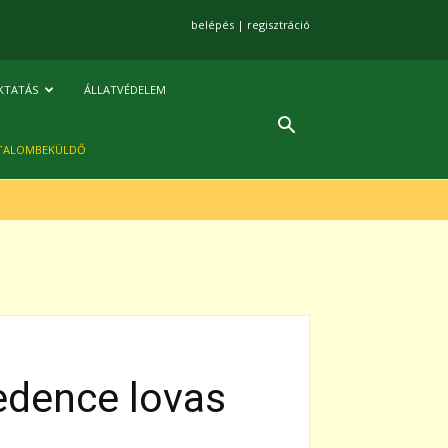
belépés
|
regisztráció
KTATÁS
ÁLLATVÉDELEM
TALOMBEKÜLDŐ
edence lovas