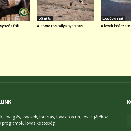
Lótartás
Lógyógyászat
nyozás fók...
A homokos pálya nyári has...
A lovak hőérzete 
LUNK
K
k, lovaglás, lovasok, lótartás, lovas piactér, lovas játékok,
s programok, lovas közösség