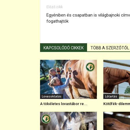
Előző cikk
Egyéniben és csapatban is világbajnoki cí
fogathajtók
KAPCSOLÓDÓ CIKKEK
TÖBB A SZERZŐTŐL
Lovasoktatás
Lótartás
A tökéletes lovastábor re...
Kötőfék-dilemm