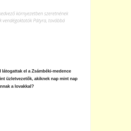
 kedvező környezetben szeretnének
nak vendégoktatók Pátyra, továbbá
l látogattak el a Zsámbéki-medence
nt üzletvezetők, akiknek nap mint nap
ánnak a lovakkal?