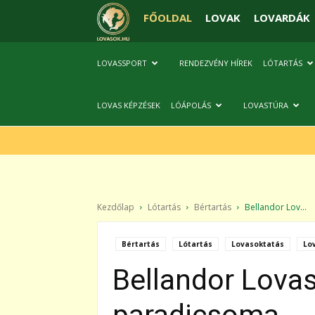
FŐOLDAL
LOVAK
LOVARDÁK
LOVASSPORT
RENDEZVÉNY HÍREK
LÓTARTÁS
LOVAS KÉPZÉSEK
LÓÁPOLÁS
LOVASTÚRA
Kezdőlap
Lótartás
Bértartás
Bellandor Lov...
Bértartás
Lótartás
Lovasoktatás
Lo
Bellandor Lova