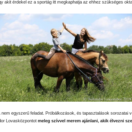
így akit érdekel ez a sportág itt megkaphatja az ehhez szükséges okta
 nem egyszerű feladat. Próbálkozások, és tapasztalások sorozatai v
ndor Lovasközpontot
meleg szívvel merem ajánlani, akik élvezni sz