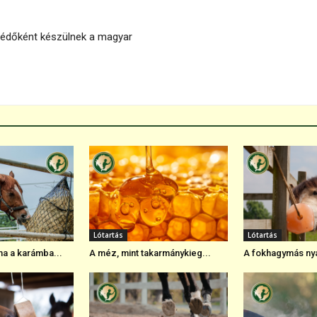
mvédőként készülnek a magyar
Lótartás
Lótartás
a a karámba...
A méz, mint takarmánykieg...
A fokhagymás nya