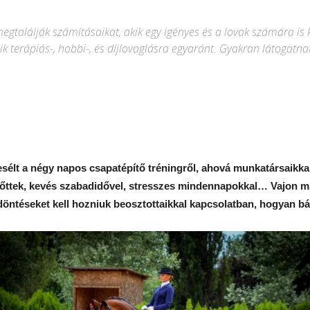
találják számításaikat, akik egy igényes és a lovak számára is
lik terápiás-, hobbi-, és díjlovaglásra egyaránt. Gyakran látogat
élt a négy napos csapatépítő tréningről, ahová munkatársaikka
őttek, kevés szabadidővel, stresszes mindennapokkal… Vajon mi
 döntéseket kell hozniuk beosztottaikkal kapcsolatban, hogyan b