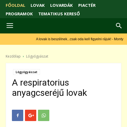
FŐOLDAL
LOVAK
LOVARDÁK
PIACTÉR
PROGRAMOK
TEMATIKUS KERESŐ
A lovak is beszélnek...csak oda kell figyelni rájuk! - Monty Roberts
Kezdőlap
Lógyógyászat
Lógyógyászat
A respiratorius
anyagcseréjű lovak