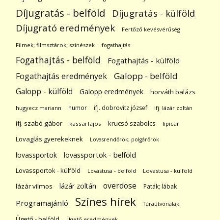
Díjugratás - belföld
Díjugratás - külföld
Díjugrató eredmények
Fertőző kevésvérűség
Filmek; filmsztárok; színészek
fogathajtás
Fogathajtás - belföld
Fogathajtás - külföld
Galopp - belföld
Fogathajtás eredmények
Galopp - külföld
Galopp eredmények
horváth balázs
humor
ifj. dobrovitz józsef
hugyecz mariann
ifj. lázár zoltán
ifj. szabó gábor
krucsó szabolcs
kassai lajos
lipicai
Lovaglás gyerekeknek
Lovasrendőrök; polgárőrök
lovassportok
lovassportok - belföld
Lovassportok - külföld
Lovastusa - belföld
Lovastusa - külföld
overdose
lázár zoltán
lázár vilmos
Paták; lábak
Színes hírek
Programajánló
Túraútvonalak
Ügető - belföld
Ügető eredmények