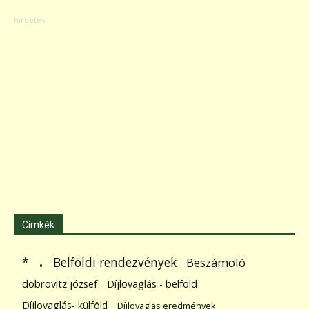
Címkék
.
Belföldi rendezvények
*
Beszámoló
dobrovitz józsef
Díjlovaglás - belföld
Díjlovaglás- külföld
Díjlovaglás eredmények