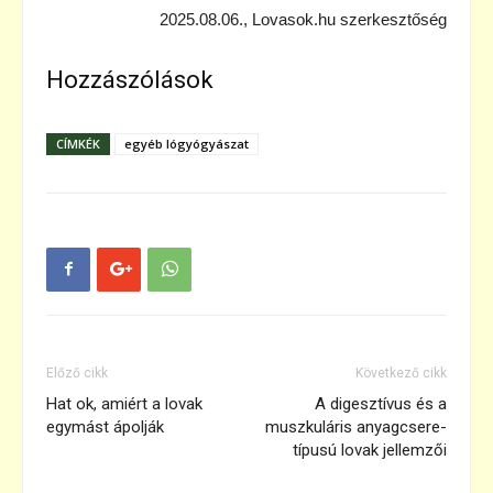
2025.08.06., Lovasok.hu szerkesztőség
Hozzászólások
CÍMKÉK
egyéb lógyógyászat
Előző cikk
Következő cikk
Hat ok, amiért a lovak
A digesztívus és a
egymást ápolják
muszkuláris anyagcsere-
típusú lovak jellemzői