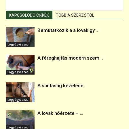
KAPCSOLÓDÓ CIKKEK
TÖBB A SZERZŐTŐL
Bemutatkozik a a lovak gy...
Lógyógyászat
A féreghajtás modern szem...
Lógyógyászat
A sántaság kezelése
Lógyógyászat
A lovak hőérzete – ...
Lógyógyászat