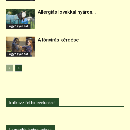
Allergiás lovakkal nyáron...
Lógyógyászat
A lónyírás kérdése
Lógyógyászat
Iratkozz fel hírlevelünkre!
Legutóbbi bejegyzések