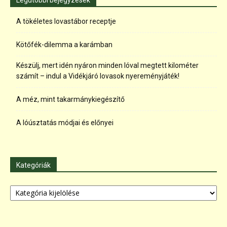
A tökéletes lovastábor receptje
Kötőfék-dilemma a karámban
Készülj, mert idén nyáron minden lóval megtett kilométer
számít – indul a Vidékjáró lovasok nyereményjáték!
A méz, mint takarmánykiegészítő
A lóúsztatás módjai és előnyei
Kategóriák
Kategóriák