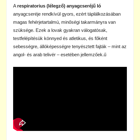
A
respiratorius (lélegző) anyagcseréjű ló
anyagcseréje rendkívül gyors, ezért táplálkozásában
magas fehérjetartalmú, minőségi takarmányra van
szüksége. Ezek a lovak gyakran válogatósak,
testfelépítésük könnyed és atletikus, és főként
sebességre, állóképességre tenyésztett fajták – mint az
angol- és arab telivér – esetében jellemzőek.ű