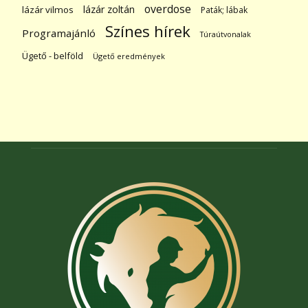
overdose
lázár zoltán
lázár vilmos
Paták; lábak
Színes hírek
Programajánló
Túraútvonalak
Ügető - belföld
Ügető eredmények