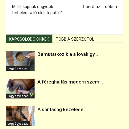
Miért kapnak nagyobb
Lóerő az erdőben
terhelést a ló elülső patái?
KAPCSOLÓDÓ CIKKEK
TÖBB A SZERZŐTŐL
Bemutatkozik a a lovak gy...
Lógyógyászat
A féreghajtás modern szem...
Lógyógyászat
A sántaság kezelése
Lógyógyászat