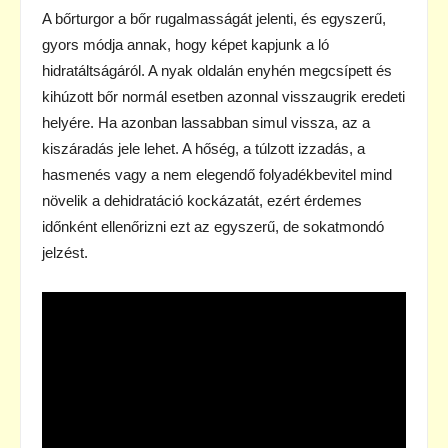
A bőrturgor a bőr rugalmasságát jelenti, és egyszerű,
gyors módja annak, hogy képet kapjunk a ló
hidratáltságáról. A nyak oldalán enyhén megcsípett és
kihúzott bőr normál esetben azonnal visszaugrik eredeti
helyére. Ha azonban lassabban simul vissza, az a
kiszáradás jele lehet. A hőség, a túlzott izzadás, a
hasmenés vagy a nem elegendő folyadékbevitel mind
növelik a dehidratáció kockázatát, ezért érdemes
időnként ellenőrizni ezt az egyszerű, de sokatmondó
jelzést.