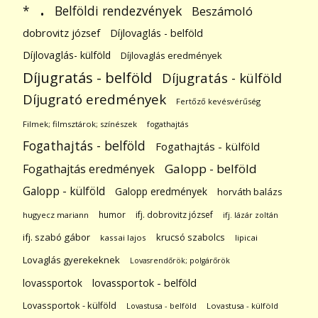
.
Belföldi rendezvények
*
Beszámoló
dobrovitz józsef
Díjlovaglás - belföld
Díjlovaglás- külföld
Díjlovaglás eredmények
Díjugratás - belföld
Díjugratás - külföld
Díjugrató eredmények
Fertőző kevésvérűség
Filmek; filmsztárok; színészek
fogathajtás
Fogathajtás - belföld
Fogathajtás - külföld
Galopp - belföld
Fogathajtás eredmények
Galopp - külföld
Galopp eredmények
horváth balázs
humor
ifj. dobrovitz józsef
hugyecz mariann
ifj. lázár zoltán
ifj. szabó gábor
krucsó szabolcs
kassai lajos
lipicai
Lovaglás gyerekeknek
Lovasrendőrök; polgárőrök
lovassportok
lovassportok - belföld
Lovassportok - külföld
Lovastusa - belföld
Lovastusa - külföld