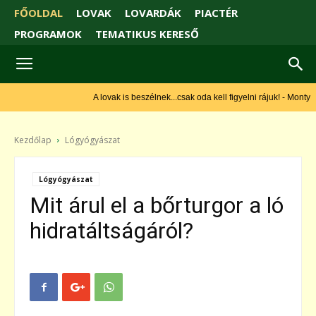
FŐOLDAL
LOVAK
LOVARDÁK
PIACTÉR
PROGRAMOK
TEMATIKUS KERESŐ
A lovak is beszélnek...csak oda kell figyelni rájuk! - Monty
Roberts
Kezdőlap
Lógyógyászat
Lógyógyászat
Mit árul el a bőrturgor a ló
hidratáltságáról?