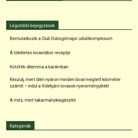
Legutóbbi bejegyzések
Bemutatkozik a Club Dobogómajor üdülőkomplexum
A tökéletes lovastábor receptje
Kötőfék-dilemma a karámban
Készülj, mert idén nyáron minden lóval megtett kilométer
számít – indul a Vidékjáró lovasok nyereményjáték!
A méz, mint takarmánykiegészítő
Kategóriák
Kategóriák