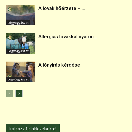
A lovak hőérzete – ...
Lógyógyászat
Allergiás lovakkal nyáron...
Lógyógyászat
A lónyírás kérdése
Lógyógyászat
Iratkozz fel hírlevelünkre!