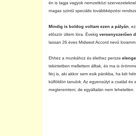
én is tagja vagyok nemzetközi szervezetekne
magas szintű speciális továbbképzési rendszert
Mindig is boldog voltam ezen a pályán
, e
először ültem lóra. Évekig
versenyszerűen d
lassan 26 éves Midwest Accord nevű lovamma
Ehhez a munkához és élethez persze
elenge
tekintetben mellettem álltak, és ma is örömme
férj is, aki akkor sem esik pánikba, ha két h
külföldön tanulok. Az egyensúlyt a család és
megteremteni, de egyáltalán nem lehetetlen.