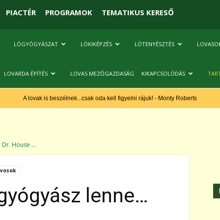
PIACTÉR
PROGRAMOK
TEMATIKUS KERESŐ
LÓGYÓGYÁSZAT
LÓKIKÉPZÉS
LÓTENYÉSZTÉS
LOVASO
LOVARDA ÉPÍTÉS
LOVAS MEZŐGAZDASÁG
KIKAPCSOLÓDÁS
TAR
A lovak is beszélnek...csak oda kell figyelni rájuk! - Monty Roberts
 Dr. House ...
rvosok
ógyógyász lenne…