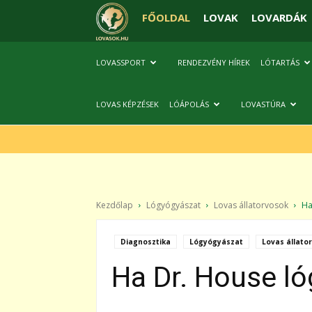
FŐOLDAL
LOVAK
LOVARDÁK
LOVASSPORT
RENDEZVÉNY HÍREK
LÓTARTÁS
LOVAS KÉPZÉSEK
LÓÁPOLÁS
LOVASTÚRA
Kezdőlap
Lógyógyászat
Lovas állatorvosok
Ha
Diagnosztika
Lógyógyászat
Lovas állato
Ha Dr. House l