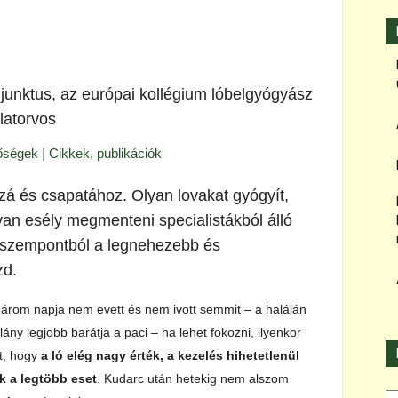
junktus, az európai kollégium lóbelgyógyász
latorvos
tőségek
|
Cikkek, publikációk
zá és csapatához. Olyan lovakat gyógyít,
van esély megmenteni specialistákból álló
 szempontból a legnehezebb és
zd.
három napja nem evett és nem ivott semmit – a halálán
ány legjobb barátja a paci – ha lehet fokozni, ilyenkor
t, hogy
a ló elég nagy érték, a kezelés hihetetlenül
k a legtöbb eset
. Kudarc után hetekig nem alszom
Ka