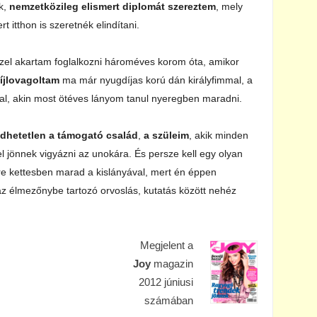
k,
nemzetközileg elismert diplomát szereztem
, mely
 itthon is szeretnék elindítani.
zzel akartam foglalkozni hároméves korom óta, amikor
íjlovagoltam
ma már nyugdíjas korú dán királyfimmal, a
l, akin most ötéves lányom tanul nyeregben maradni.
dhetetlen a támogató család
,
a szüleim
, akik minden
l jönnek vigyázni az unokára. És persze kell egy olyan
étre kettesben marad a kislányával, mert én éppen
 az élmezőnybe tartozó orvoslás, kutatás között nehéz
Megjelent a
Joy
magazin
2012 júniusi
számában