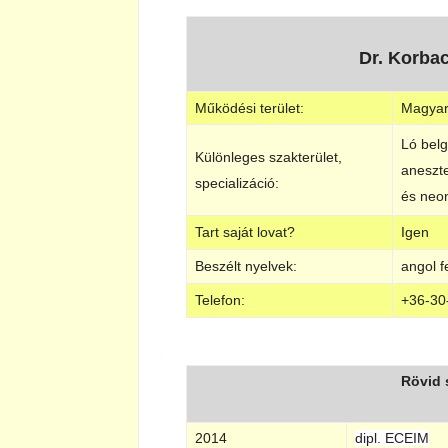
Dr. Korba
Működési terület:
Magyar
Ló bel
Különleges szakterület,
aneszte
specializáció:
és neo
Tart saját lovat?
Igen
Beszélt nyelvek:
angol f
Telefon:
+36-30
.
Rövid 
2014
dipl. ECEIM