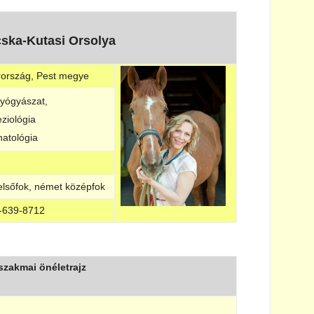
cska-Kutasi Orsolya
ország, Pest megye
gyógyászat,
ziológia
natológia
elsőfok, német középfok
-639-8712
szakmai önéletrajz