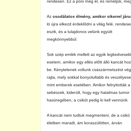
rendesen. Ez a póni még él, és reméljük, meg
Az
csodálatos élmény, amikor sikerrel jár
ló újra elkezd érdeklődni a világ felé, rendese
eszik, és a tulajdonos velünk együtt
megkönnyebbül.
Sok szép emlék mellett az egyik legkedveseb
esetem, amikor egy ellés előtt álló kancát ho
be. Kénytelenek voltunk császármetszést vég
rajta, mely sokkal bonyolultabb és veszélyes
mint emberek esetében. Amikor felnyitották a
sebészek, kiderült, hogy egy hatalmas tumor
hasüregében, a csikót pedig ki kell vennünk.
A kancát nem tudtuk megmenteni, de a csikó
életben maradt, ám koraszülötten, árván.