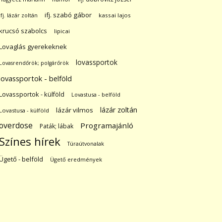
ifj. szabó gábor
ifj. lázár zoltán
kassai lajos
krucsó szabolcs
lipicai
Lovaglás gyerekeknek
lovassportok
Lovasrendőrök; polgárőrök
lovassportok - belföld
Lovassportok - külföld
Lovastusa - belföld
lázár zoltán
lázár vilmos
Lovastusa - külföld
overdose
Programajánló
Paták; lábak
Színes hírek
Túraútvonalak
Ügető - belföld
Ügető eredmények