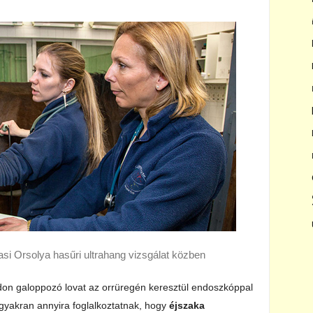
asi Orsolya hasűri ultrahang vizsgálat közben
don galoppozó lovat az orrüregén keresztül endoszkóppal
gyakran annyira foglalkoztatnak, hogy
éjszaka