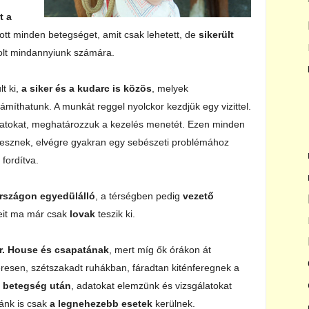
t a
ott minden betegséget, amit csak lehetett, de
sikerült
 volt mindannyiunk számára.
t ki,
a siker és a kudarc is közös
, melyek
íthatunk. A munkát reggel nyolckor kezdjük egy vizittel.
álatokat, meghatározzuk a kezelés menetét. Ezen minden
 vesznek, elvégre gyakran egy sebészeti problémához
fordítva.
rszágon egyedülálló
, a térségben pedig
vezető
eit ma már csak
lovak
teszik ki.
r. House és csapatának
, mert míg ők órákon át
éresen, szétszakadt ruhákban, fáradtan kiténferegnek a
 betegség után
, adatokat elemzünk és vizsgálatokat
ánk is csak
a legnehezebb esetek
kerülnek.