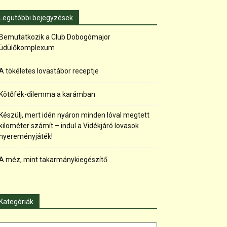
Legutóbbi bejegyzések
Bemutatkozik a Club Dobogómajor
üdülőkomplexum
A tökéletes lovastábor receptje
Kötőfék-dilemma a karámban
Készülj, mert idén nyáron minden lóval megtett
kilométer számít – indul a Vidékjáró lovasok
nyereményjáték!
A méz, mint takarmánykiegészítő
Kategóriák
tegóriák