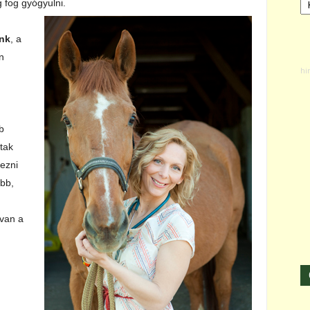
 fog gyógyulni.
unk
, a
n
b
ztak
ezni
ebb,
 van a