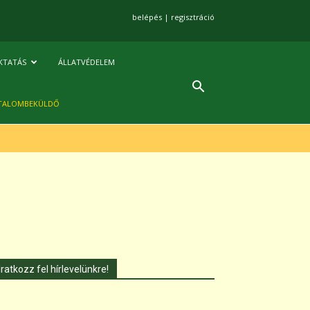
belépés
|
regisztráció
KTATÁS
ÁLLATVÉDELEM
TALOMBEKÜLDŐ
Iratkozz fel hírlevelünkre!