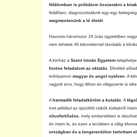
félálomban is próbálom összerakni a kirak
felállítani, diagnosztizálunk egy-egy betegsé
megmentenünk a ló életét
.
Havonta háromszor 24 órás ügyeletben vagyok,
nem lehetek 45 kilométernél távolabb a klinik
A kórház a
Szent István Egyetem
telephelye
fontos feladatom az oktatás
. Elméleti előa
évfolyamon
magyar és angol nyelven
. A kl
vagyok arra, hogy itthon és világszerte is sik
A
harmadik feladatköröm a kutatás
. A
légz
met például az újszülött csikók tüdejéről írtam
vírusfertőzése
, mely emberekben is okozhat 
én írtam le, és ezen a területen a világ élvo
országban és a tengerentúlon tartottam e