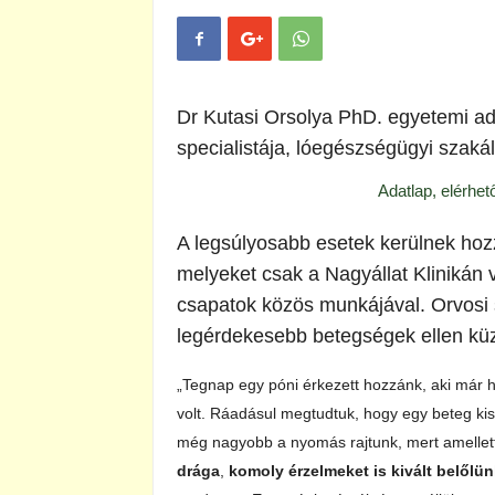
Dr Kutasi Orsolya PhD. egyetemi ad
specialistája, lóegészségügyi szakál
Adatlap, elérhe
A legsúlyosabb esetek kerülnek hoz
melyeket csak a Nagyállat Klinikán 
csapatok közös munkájával. Orvosi
legérdekesebb betegségek ellen kü
„Tegnap egy póni érkezett hozzánk, aki már 
volt. Ráadásul megtudtuk, hogy egy beteg kisl
még nagyobb a nyomás rajtunk, mert amellet
drága
,
komoly érzelmeket is kivált belőlün