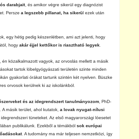
ós darabjait
, és amikor végre sikerül egy diagnózist
get. Persze
a legszebb pillanat, ha sikerü
l ezek után
 egy hétig pedig készenlétben, ami azt jelenti, hogy
ától, hogy
akár éjjel kettőkor is riasztható legyek
.
, én közalkalmazott vagyok, az orvoslás mellett a másik
dásokat tartok lóbelgyógyászati területén szinte minden
inikán gyakorlati órákat tartunk szintén két nyelven. Büszke
eres orvosok kerülnek ki az iskolánkból.
őszerveket és az idegrendszert tanulmányozom
, PhD-
. A másik terület, ahol kutatok,
a lovak nyugat-nílusi
idegrendszeri tüneteket. Az első magyarországi lóesetet
nalában publikálunk. Ezekből a témákból
sok európai
lőadásokat
. A tudomány ma már teljesen nemzetközi, így