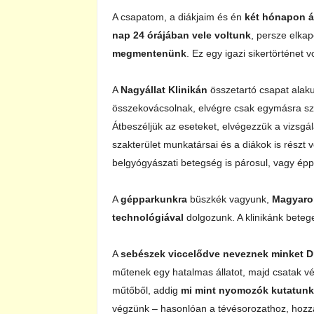
A csapatom, a diákjaim és én
két hónapon á
nap 24 órájában vele voltunk
, persze elkap
megmentenünk
. Ez egy igazi sikertörténet
A
Nagyállat Klinikán
összetartó csapat alakul
összekovácsolnak, elvégre csak egymásra szám
Átbeszéljük az eseteket, elvégezzük a vizsg
szakterület munkatársai és a diákok is részt
belgyógyászati betegség is párosul, vagy épp 
A
gépparkunkra
büszkék vagyunk,
Magyaro
technológiával
dolgozunk. A klinikánk beteg
A
sebészek viccelődve neveznek minket D
műtenek egy hatalmas állatot, majd csatak v
műtőből, addig
mi mint nyomozók kutatunk
végzünk – hasonlóan a tévésorozathoz, hozz