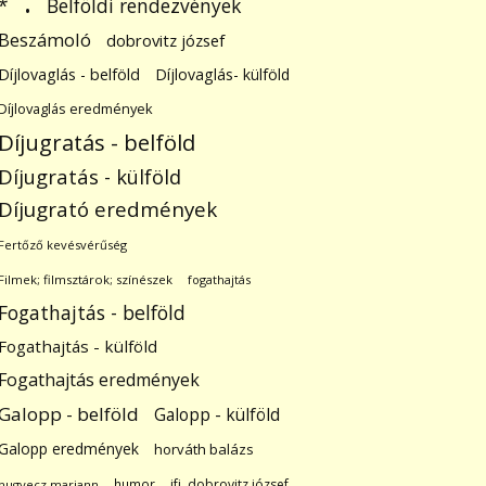
.
Belföldi rendezvények
*
Beszámoló
dobrovitz józsef
Díjlovaglás - belföld
Díjlovaglás- külföld
Díjlovaglás eredmények
Díjugratás - belföld
Díjugratás - külföld
Díjugrató eredmények
Fertőző kevésvérűség
Filmek; filmsztárok; színészek
fogathajtás
Fogathajtás - belföld
Fogathajtás - külföld
Fogathajtás eredmények
Galopp - belföld
Galopp - külföld
Galopp eredmények
horváth balázs
humor
ifj. dobrovitz józsef
hugyecz mariann