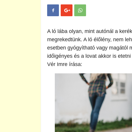
A ló lába olyan, mint autónál a ker
megrekedtünk. A ló élőlény, nem leh
esetben gyógyítható vagy magától m
időigényes és a lovat akkor is etetn
Vér Imre írása: