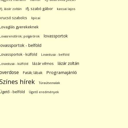
ifj. szabó gábor
ifj. lázár zoltán
kassai lajos
krucsó szabolcs
lipicai
Lovaglás gyerekeknek
lovassportok
Lovasrendőrök; polgárőrök
lovassportok - belföld
Lovassportok - külföld
Lovastusa - belföld
lázár zoltán
lázár vilmos
Lovastusa - külföld
overdose
Programajánló
Paták; lábak
Színes hírek
Túraútvonalak
Ügető - belföld
Ügető eredmények