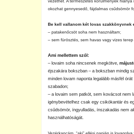
vezethet. A természetes körülmények hiánya
okozhat gennyesedő, fájdalmas csűdsömör f
Be kell vallanom két lovas szakkönyvnek
– patakenőcsöt soha nem használtam;
– sem fürösztés, sem havas vagy vizes terep 
Ami mellettem szól:
– lovaim soha nincsenek megkötve,
májust
éjszakára bokszban – a bokszban mindig sz
minden lovam naponta legalább másfél órát 
szabadon;
– a lovaim sem patkót, sem kovácsot nem l
igénybevételhez csak egy csikókantár és eg
csűdsömör, íngyulladás, ínszakadás nem a
használhatóságát.
Vezérkancám, “aki” ellési napján is lovagolva 