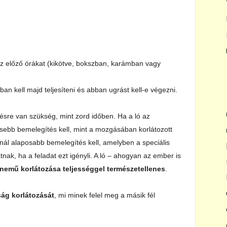
 az előző órákat (kikötve, bokszban, karámban vagy
an kell majd teljesíteni és abban ugrást kell-e végezni.
sre van szükség, mint zord időben. Ha a ló az
sebb bemelegítés kell, mint a mozgásában korlátozott
nál alaposabb bemelegítés kell, amelyben a speciális
tnak, ha a feladat ezt igényli. A ló – ahogyan az ember is
mű korlátozása teljességgel természetellenes
.
ság korlátozását
, mi minek felel meg a másik fél