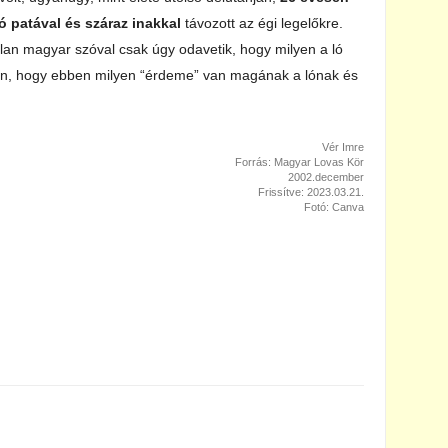
ó patával és száraz inakkal
távozott az égi legelőkre.
alan magyar szóval csak úgy odavetik, hogy milyen a ló
on, hogy ebben milyen “érdeme” van magának a lónak és
Vér Imre
Forrás: Magyar Lovas Kör
2002.december
Frissítve: 2023.03.21.
Fotó: Canva