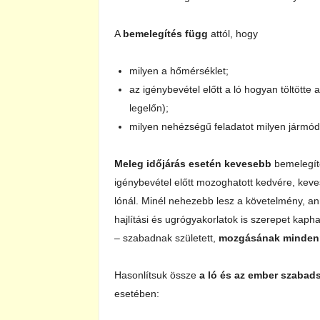
A
bemelegítés függ
attól, hogy
milyen a hőmérséklet;
az igénybevétel előtt a ló hogyan töltötte
legelőn);
milyen nehézségű feladatot milyen jármódb
Meleg időjárás esetén kevesebb
bemelegíté
igénybevétel előtt mozoghatott kedvére, keve
lónál. Minél nehezebb lesz a követelmény, an
hajlítási és ugrógyakorlatok is szerepet kapha
– szabadnak született,
mozgásának mindenne
Hasonlítsuk össze
a ló és az ember szabad
esetében: