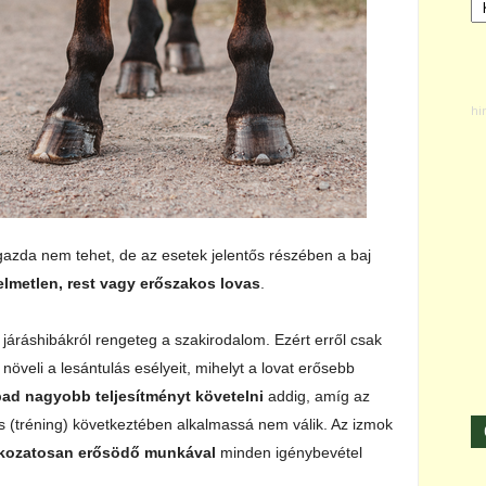
 gazda nem tehet, de az esetek jelentős részében a baj
elmetlen, rest vagy erőszakos lovas
.
 járáshibákról rengeteg a szakirodalom. Ezért erről csak
növeli a lesántulás esélyeit, mihelyt a lovat erősebb
bad nagyobb teljesítményt követelni
addig, amíg az
és (tréning) következtében alkalmassá nem válik. Az izmok
okozatosan erősödő munkával
minden igénybevétel