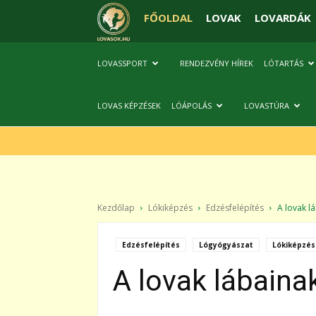
FŐOLDAL
LOVAK
LOVARDÁK
LOVASSPORT
RENDEZVÉNY HÍREK
LÓTARTÁS
LOVAS KÉPZÉSEK
LÓÁPOLÁS
LOVASTÚRA
Kezdőlap
Lókiképzés
Edzésfelépítés
A lovak lá
Edzésfelépítés
Lógyógyászat
Lókiképzés
A lovak lábain