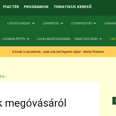
PIACTÉR
PROGRAMOK
TEMATIKUS KERESŐ
LÓGYÓGYÁSZAT
LÓKIKÉPZÉS
LÓTENYÉSZTÉS
LOVASO
LOVARDA ÉPÍTÉS
LOVAS MEZŐGAZDASÁG
KIKAPCSOLÓDÁS
TAR
A lovak is beszélnek...csak oda kell figyelni rájuk! - Monty Roberts
bai...
ak megóvásáról