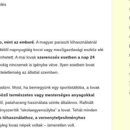
elés
b, mint az emberé
. A magyar paraszti lóhasználatnál
eltétől napnyugtáig kocsi vagy mezőgazdasági eszköz elé
enhetett. A mai lovak
szerencsés esetben a nap 24
okig nincsenek is igénybe véve. Ilyen esetben lovat
zteletlenség az állattal szemben.
áslizni. Most, ha bemegyünk egy sportistállóba, a lovak
böző természetes vagy mesterséges anyagokkal
ő, pataharang használata szinte általános. Rafinált
ényszerítik “iskolaegyensúlyba” a lovat. Tehát minden
s lóhasználathoz, a versenyteljesítményhez
leg lovas népek voltak – ismeretlen volt.