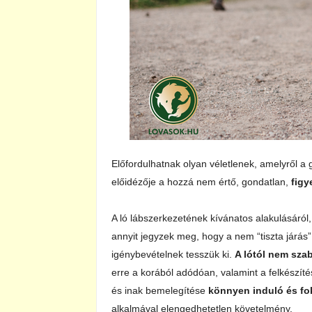
Előfordulhatnak olyan véletlenek, amelyről a
előidézője a hozzá nem értő, gondatlan,
figy
A ló lábszerkezetének kívánatos alakulásáról,
annyit jegyzek meg, hogy a nem “tiszta járás” 
igénybevételnek tesszük ki.
A lótól nem sza
erre a korából adódóan, valamint a felkészít
és inak bemelegítése
könnyen induló és f
alkalmával elengedhetetlen követelmény.