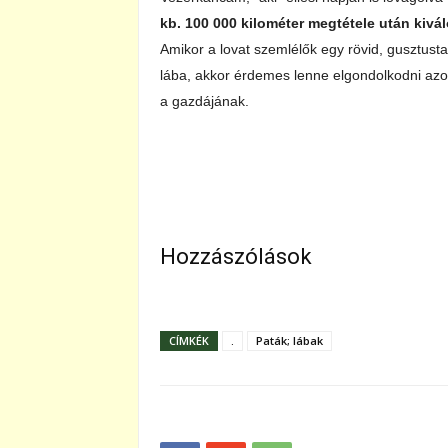
kb. 100 000 kilométer megtétele után kivál
Amikor a lovat szemlélők egy rövid, gusztust
lába, akkor érdemes lenne elgondolkodni az
a gazdájának.
Hozzászólások
CÍMKÉK
.
Paták; lábak