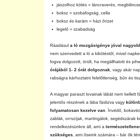
jászolhoz kötés = láncraverés, megbilincs
boksz = szobafogság, cella
boksz és karám = házi őrizet
legelő = szabadság
Ráadásul
a ló mozgásigénye jóval nagyob
nem szenvedett a ló a kikötéstől, mivel napk
fogva dolgozott, örült, ha megállhatott és pih
órájából 1- 2 órát dolgoznak
, vagy akár nap
rabságra kárhoztatni felelőtlenség, bűn és tis
A magyar paraszt lovainak lábát nem kellett f
jelentős részének a lába fáslizva vagy
külön
folyamatosan kezelve van
. Ínvédő, bokavéd
zablák, orrszíjak, martingálok, segédszárak k
rendelkezésünkre áll, ami a
természetellene
szükséges
, ami őseink számára – bár ők tény