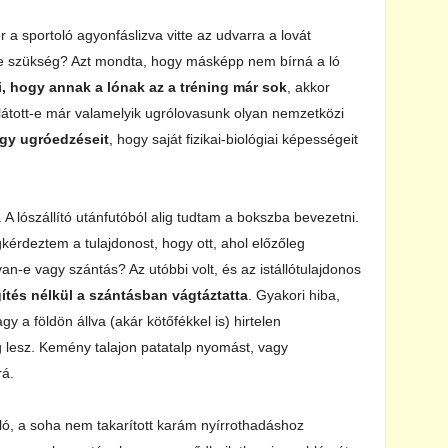
r a sportoló agyonfáslizva vitte az udvarra a lovát
re szükség? Azt mondta, hogy másképp nem bírná a ló
ti, hogy annak a lónak az a tréning már sok
, akkor
 látott-e már valamelyik ugrólovasunk olyan nemzetközi
vagy ugróedzéseit
, hogy saját fizikai-biológiai képességeit
A lószállító utánfutóból alig tudtam a bokszba bevezetni.
gkérdeztem a tulajdonost, hogy ott, ahol előzőleg
van-e vagy szántás? Az utóbbi volt, és az istállótulajdonos
ítés nélkül a szántásban vágtáztatta
. Gyakori hiba,
y a földön állva (akár kötőfékkel is) hirtelen
lesz. Kemény talajon patatalp nyomást, vagy
rá.
lló, a soha nem takarított karám nyírrothadáshoz