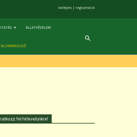
belépés
|
regisztráció
KTATÁS
ÁLLATVÉDELEM
TALOMBEKÜLDŐ
Iratkozz fel hírlevelünkre!