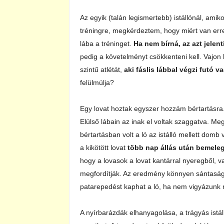
Az egyik (talán legismertebb) istállónál, amiko
tréningre, megkérdeztem, hogy miért van er
lába a tréninget.
Ha nem bírná, az azt jelen
pedig a követelményt csökkenteni kell. Vajon
szintű atlétát,
aki fáslis lábbal végzi futó 
felülmúlja?
Egy lovat hoztak egyszer hozzám bértartásra. 
Elülső lábain az inak el voltak szaggatva. Me
bértartásban volt a ló az istálló mellett domb 
a kikötött lovat
több nap állás után bemeleg
hogy a lovasok a lovat kantárral nyeregből, vag
megfordítják. Az eredmény könnyen sántaság 
patarepedést kaphat a ló, ha nem vigyázunk 
A nyírbarázdák elhanyagolása, a trágyás istá