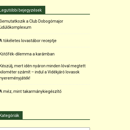
Legutóbbi bejegyzések
Bemutatkozik a Club Dobogómajor
üdülőkomplexum
A tökéletes lovastábor receptje
Kötőfék-dilemma a karámban
Készülj, mert idén nyáron minden lóval megtett
kilométer számít – indul a Vidékjáró lovasok
nyereményjáték!
A méz, mint takarmánykiegészítő
Kategóriák
tegóriák