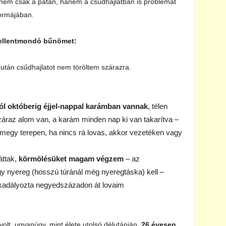
 nem csak a patán, hanem a csűdhajlatban is problémát
ormájában.
 ellentmondó bűnömet:
után csűdhajlatot nem töröltem szárazra.
ól októberig éjjel-nappal karámban vannak
, télen
áraz alom van, a karám minden nap ki van takarítva –
megy terepen, ha nincs rá lovas, akkor vezetéken vagy
áttak,
körmölésüket magam végzem
– az
y nyereg (hosszú túránál még nyeregtáska) kell –
kadályozta negyedszázadon át lovaim
volt, ugyanúgy, mint élete utolsó délutánján,
26 évesen