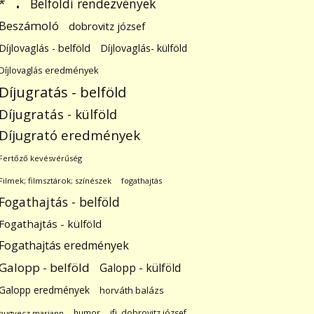
.
Belföldi rendezvények
*
Beszámoló
dobrovitz józsef
Díjlovaglás - belföld
Díjlovaglás- külföld
Díjlovaglás eredmények
Díjugratás - belföld
Díjugratás - külföld
Díjugrató eredmények
Fertőző kevésvérűség
Filmek; filmsztárok; színészek
fogathajtás
Fogathajtás - belföld
Fogathajtás - külföld
Fogathajtás eredmények
Galopp - belföld
Galopp - külföld
Galopp eredmények
horváth balázs
humor
ifj. dobrovitz józsef
hugyecz mariann