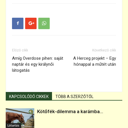
Előző cikk
Következő cikk
Amíg Overdose pihen: saját
A Herceg projekt – Egy
naptár és egy királynői
hónappal a műtét után
látogatás
KAPCSOLÓDÓ CIKKEK
TÖBB A SZERZŐTŐL
Kötőfék-dilemma a karámba...
Lótartás