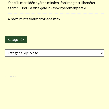
Készülj, mert idén nyáron minden lóval megtett kilométer
számít – indul a Vidékjáró lovasok nyereményjáték!
A méz, mint takarmánykiegészítő
Kategóriák
Kategóriák