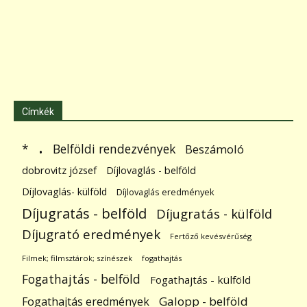
Címkék
.
Belföldi rendezvények
*
Beszámoló
dobrovitz józsef
Díjlovaglás - belföld
Díjlovaglás- külföld
Díjlovaglás eredmények
Díjugratás - belföld
Díjugratás - külföld
Díjugrató eredmények
Fertőző kevésvérűség
Filmek; filmsztárok; színészek
fogathajtás
Fogathajtás - belföld
Fogathajtás - külföld
Galopp - belföld
Fogathajtás eredmények