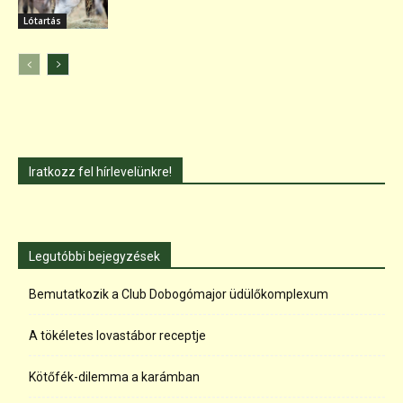
Lótartás
Iratkozz fel hírlevelünkre!
Legutóbbi bejegyzések
Bemutatkozik a Club Dobogómajor üdülőkomplexum
A tökéletes lovastábor receptje
Kötőfék-dilemma a karámban