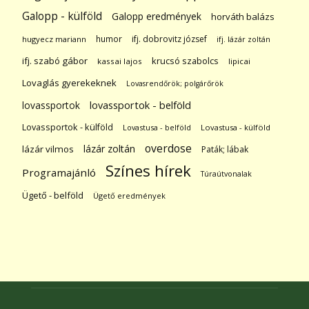
Galopp - külföld
Galopp eredmények
horváth balázs
humor
ifj. dobrovitz józsef
hugyecz mariann
ifj. lázár zoltán
ifj. szabó gábor
krucsó szabolcs
kassai lajos
lipicai
Lovaglás gyerekeknek
Lovasrendőrök; polgárőrök
lovassportok
lovassportok - belföld
Lovassportok - külföld
Lovastusa - belföld
Lovastusa - külföld
overdose
lázár zoltán
lázár vilmos
Paták; lábak
Színes hírek
Programajánló
Túraútvonalak
Ügető - belföld
Ügető eredmények