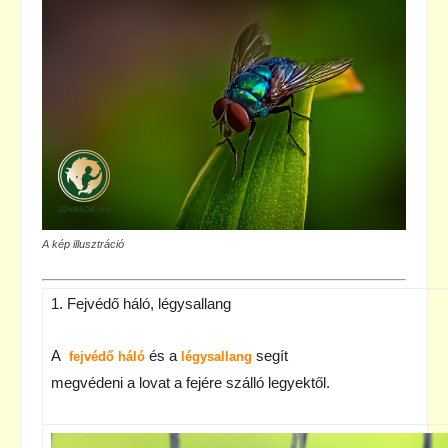
A kép illusztráció
1. Fejvédő háló, légysallang
A
és a
segít
fejvédő háló
légysallang
megvédeni a lovat a fejére szálló legyektől.