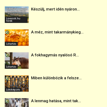
Készülj, mert idén nyáron...
Lovasok.hu
hírek
A méz, mint takarmánykieg...
Lótartás
A fokhagymás nyalósó R...
Lótartás
Miben különbözik a felsze...
Lókiképzés
A lenmag hatása, mint tak...