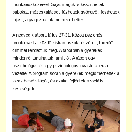
munkaeszközeivel. Saját maguk is készíthettek
bábokat, mézeskalácsot, fűzhettek gyöngyöt, festhettek
tojást, agyagozhattak, nemezelhettek.
A negyedik tábort, július 27-31. között pszichés
problémákkal küzdő kiskamaszok részére,
„Lóerő”
címmel rendeztük meg. A táborban a gyerekek
mindenről tanulhattak, ami „ló”. A tábort egy
pszichológus és egy pszichológus lovasterapeuta
vezette. A program során a gyerekek megismerhették a
lovak belső világát, és ezáltal fejlődtek szociális
készségeik.