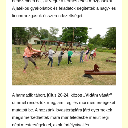
nehezebben hajtják végre a természetes mozgásokat.
A játékos gyakorlatok és feladatok segítették a nagy- és
finommozgások összerendezettségét.
A harmadik tábort, július 20-24. között
„Vidám vásár”
címmel rendeztük meg, ami régi és mai mesterségeket
mutatott be. A hozzánk lovasterápiára járó gyermekek
megismerkedhettek mára már feledésbe merült régi
népi mesterségekkel, azok fortélyaival és