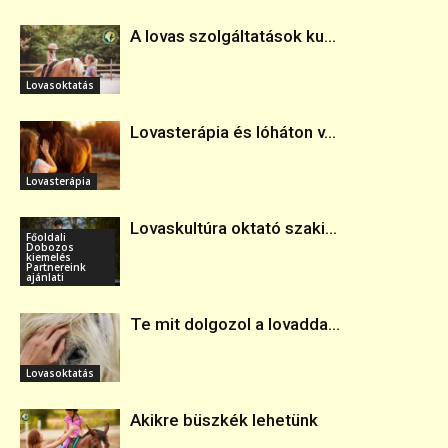
A lovas szolgáltatások ku...
Lovasoktatás
Lovasterápia és lóháton v...
Lovasterápia
Lovaskultúra oktató szaki...
Főoldali
Dobozos
kiemelés
Partnereink
ajánlati
Te mit dolgozol a lovadda...
Lovasoktatás
Akikre büszkék lehetünk