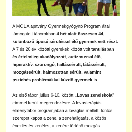
A MOL Alapítvány Gyermekgyógyító Program által
támogatott táborokban
4 hét alatt összesen 44,
különböző típusú sérüléssel élő gyermek vett részt.
A 7 és 20 év közötti gyerekek között volt
tanulásban
és értelmileg akadályozott, autizmussal élő,
hiperaktív, szorongó, hallássérült, látássérült,
mozgássérült, halmozottan sérült, valamint
pszichés problémákkal küzdő gyermek is.
Az első tábor, július 6-10. között
„Lovas zeneiskola”
címmel került megrendezésre. A lovasterápiás
élménytábor programjában a lovaglás mellett, fontos
szerepet kapott a zene, a zenehallgatás, a közös
éneklés és zenélés, a zenére történő mozgás.