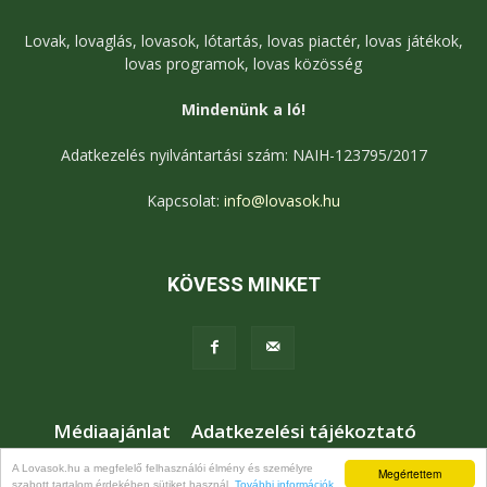
Lovak, lovaglás, lovasok, lótartás, lovas piactér, lovas játékok,
lovas programok, lovas közösség
Mindenünk a ló!
Adatkezelés nyilvántartási szám: NAIH-123795/2017
Kapcsolat:
info@lovasok.hu
KÖVESS MINKET
Médiaajánlat
Adatkezelési tájékoztató
Jogi nyilatkozat
Karrier
Kapcsolat
A Lovasok.hu a megfelelő felhasználói élmény és személyre
Megértettem
szabott tartalom érdekében sütiket használ.
További információk