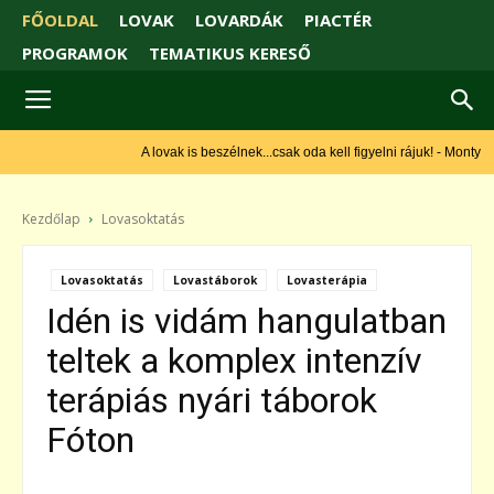
FŐOLDAL
LOVAK
LOVARDÁK
PIACTÉR
PROGRAMOK
TEMATIKUS KERESŐ
A lovak is beszélnek...csak oda kell figyelni rájuk! - Monty Roberts
Kezdőlap
Lovasoktatás
Lovasoktatás
Lovastáborok
Lovasterápia
Idén is vidám hangulatban
teltek a komplex intenzív
terápiás nyári táborok
Fóton