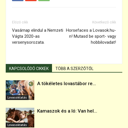
Előző cikk
Következő cikk
Vasárnap elindul a Nemzeti
Horsefaces a Lovasok.hu-
Vágta 2020-as
n! Mutasd be sport- vagy
versenysorozata.
hobbilovadat!
KAPCSOLÓDÓ CIKKEK
TÖBB A SZERZŐTŐL
A tökéletes lovastábor re...
Lovasoktatás
Kamaszok és a ló: Van hel...
Lovasoktatás