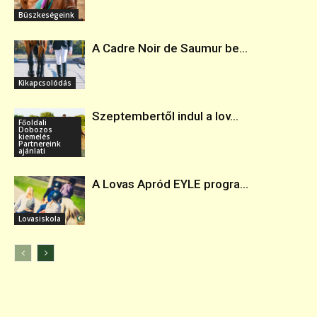
Büszkeségeink
A Cadre Noir de Saumur be...
Kikapcsolódás
Szeptembertől indul a lov...
Főoldali
Dobozos
kiemelés
Partnereink
ajánlati
A Lovas Apród EYLE progra...
Lovasiskola