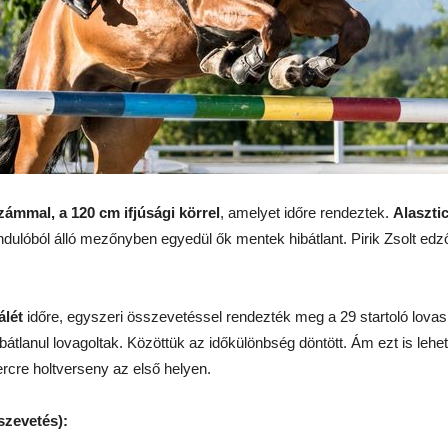
zámmal, a 120 cm ifjúsági körrel
, amelyet időre rendeztek.
Alaszti
ndulóból álló mezőnyben egyedül ők mentek hibátlant. Pirik Zsolt edző 
álét
időre, egyszeri összevetéssel rendezték meg a 29 startoló lova
bátlanul lovagoltak. Közöttük az időkülönbség döntött. Ám ezt is lehet
cre holtverseny az első helyen.
szevetés):