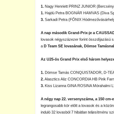
1.
Nagy Henriett PRINZ JUNIOR (Bercsényi 
1.
Hajdú Petra BOGNÁR HAMVAS (Diva Spor
3.
Sarkadi Petra (FŐNIX Hódmezővásárhelyi
A nap második Grand-Prix-je a CAUSSAD
lovasok négyszázezer forint összdíjazású sz
a
D Team SE lovasának, Dömse Tamásnak k
Az U25-ös Grand Prix első három helyeze
1.
Dömse Tamás CONQUISTADOR, D-TEAM 
2.
Alasztics Aliz CONCORDIA HB Pirik Farm
3.
Kiss Lizanna GINA ROSINA Mórahalmi LS
A négy nap 22. versenyszáma, a 150 cm-es
legrangosabb kör előtt a lovasok és a közö
induló 32 lovasból 7 hibátlan teljesítmény s