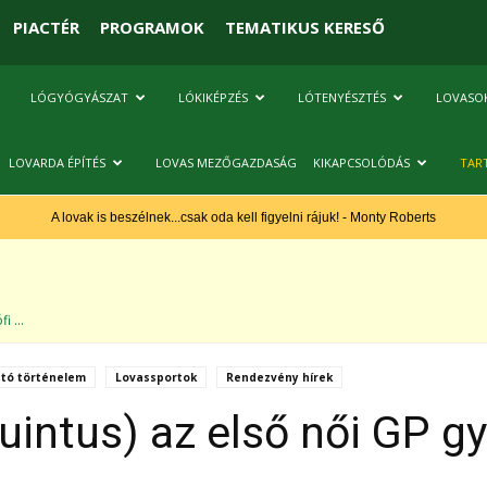
PIACTÉR
PROGRAMOK
TEMATIKUS KERESŐ
LÓGYÓGYÁSZAT
LÓKIKÉPZÉS
LÓTENYÉSZTÉS
LOVASO
LOVARDA ÉPÍTÉS
LOVAS MEZŐGAZDASÁG
KIKAPCSOLÓDÁS
TAR
A lovak is beszélnek...csak oda kell figyelni rájuk! - Monty Roberts
i ...
ató történelem
Lovassportok
Rendezvény hírek
uintus) az első női GP g