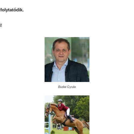
olytatódik.
l!
Budai Gyula