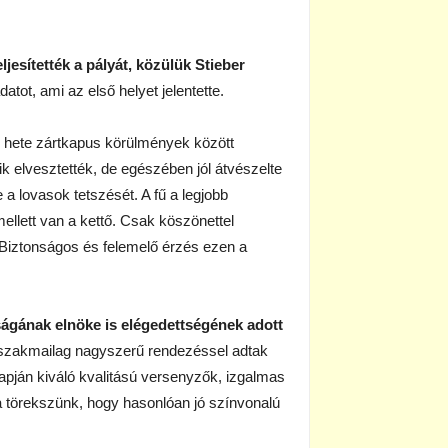
ljesítették a pályát, közülük Stieber
tot, ami az első helyet jelentette.
hete zártkapus körülmények között
k elvesztették, de egészében jól átvészelte
 a lovasok tetszését. A fű a legjobb
mellett van a kettő. Csak köszönettel
. Biztonságos és felemelő érzés ezen a
ságának elnöke is elégedettségének adott
 szakmailag nagyszerű rendezéssel adtak
lapján kiváló kvalitású versenyzők, izgalmas
a törekszünk, hogy hasonlóan jó színvonalú