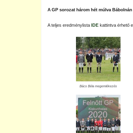
A GP sorozat három hét múlva Bábolnán f
A teljes eredménylista
IDE
kattintva érhető e
Bács Béla megemlékezés