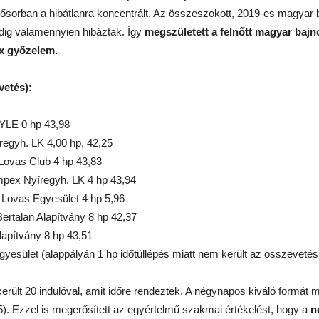
ősorban a hibátlanra koncentrált. Az összeszokott, 2019-es magyar b
edig valamennyien hibáztak. Így
megszületett a felnőtt magyar bajn
ix győzelem.
vetés):
LE 0 hp 43,98
egyh. LK 4,00 hp, 42,25
ovas Club 4 hp 43,83
pex Nyíregyh. LK 4 hp 43,94
Lovas Egyesület 4 hp 5,96
alan Alapítvány 8 hp 42,37
apítvány 8 hp 43,51
yesület (alappályán 1 hp időtúllépés miatt nem került az összevetés
erült 20 indulóval, amit időre rendeztek. A négynapos kiváló formát 
5). Ezzel is megerősített az egyértelmű szakmai értékelést, hogy a
n