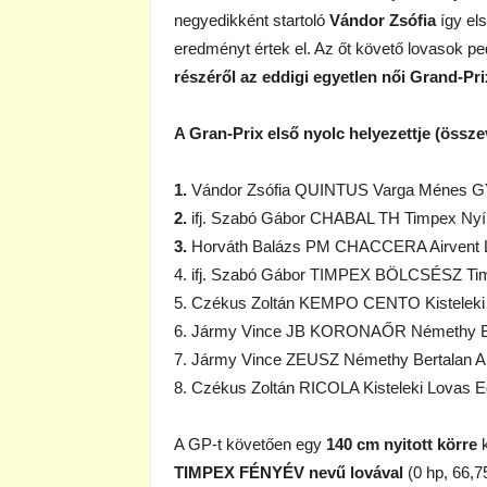
negyedikként startoló
Vándor Zsófia
így els
eredményt értek el. Az őt követő lovasok p
részéről az eddigi egyetlen női Grand-Pr
A Gran-Prix első nyolc helyezettje (össze
1.
Vándor Zsófia QUINTUS Varga Ménes GY
2.
ifj. Szabó Gábor CHABAL TH Timpex Nyír
3.
Horváth Balázs PM CHACCERA Airvent L
4. ifj. Szabó Gábor TIMPEX BÖLCSÉSZ Tim
5. Czékus Zoltán KEMPO CENTO Kisteleki 
6. Jármy Vince JB KORONAŐR Némethy Bert
7. Jármy Vince ZEUSZ Némethy Bertalan Al
8. Czékus Zoltán RICOLA Kisteleki Lovas Eg
A GP-t követően egy
140 cm nyitott körre
k
TIMPEX FÉNYÉV nevű lovával
(0 hp, 66,7