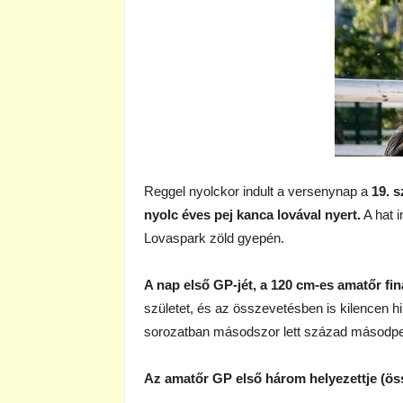
Reggel nyolckor indult a versenynap a
19. s
nyolc éves pej kanca lovával nyert.
A hat i
Lovaspark zöld gyepén.
A nap első GP-jét, a 120 cm-es amatőr fin
születet, és az összevetésben is kilencen hi
sorozatban másodszor lett század másodper
Az amatőr GP első három helyezettje (ös