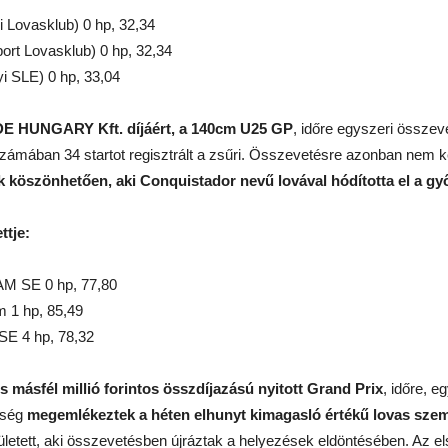
Lovasklub) 0 hp, 32,34
t Lovasklub) 0 hp, 32,34
 SLE) 0 hp, 33,04
E HUNGARY Kft. díjáért, a 140cm U25 GP
, időre egyszeri összev
ámában 34 startot regisztrált a zsűri. Összevetésre azonban nem kerü
öszönhetően, aki Conquistador nevű lovával hódította el a győz
ttje:
SE 0 hp, 77,80
 1 hp, 85,49
E 4 hp, 78,32
 másfél millió forintos összdíjazású nyitott Grand Prix
, időre, e
nség
megemlékeztek a héten elhunyt kimagasló értékű lovas szemé
zületett, aki összevetésben újráztak a helyezések eldöntésében. Az el