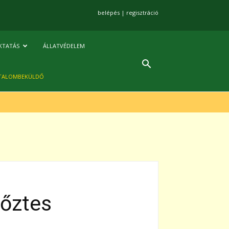
belépés
|
regisztráció
KTATÁS
ÁLLATVÉDELEM
TALOMBEKÜLDŐ
yőztes