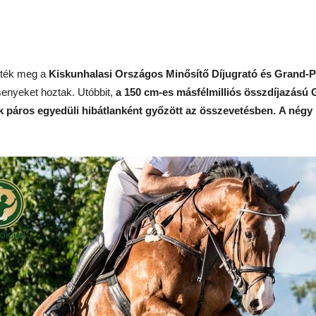
ezték meg a
Kiskunhalasi Országos Minősítő Díjugrató és Grand-P
rsenyeket hoztak. Utóbbit,
a 150 cm-es másfélmilliós összdíjazású G
ok páros egyedüli hibátlanként győzött az összevetésben.
A négy