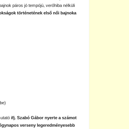
ajnok páros jó tempójú, verőhiba nélküli
okságok történetének első női bajnoka
be)
mutató
ifj. Szabó Gábor nyerte a számot
égynapos verseny legeredményesebb