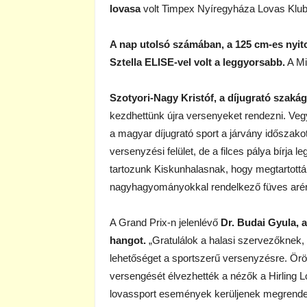
lovasa
volt Timpex Nyíregyháza Lovas Klub 
A nap utolsó számában, a 125 cm-es nyit
Sztella ELISE-vel volt a leggyorsabb.
A Mi
Szotyori-Nagy Kristóf, a díjugrató szakág
kezdhettünk újra versenyeket rendezni. Vegy
a magyar díjugrató sport a járvány időszakot.
versenyzési felület, de a filces pálya bírja
tartozunk Kiskunhalasnak, hogy megtartották
nagyhagyományokkal rendelkező füves arén
A Grand Prix-n jelenlévő
Dr. Budai Gyula, 
hangot.
„Gratulálok a halasi szervezőknek,
lehetőséget a sportszerű versenyzésre. Öröm,
versengését élvezhették a nézők a Hirling 
lovassport események kerüljenek megrende