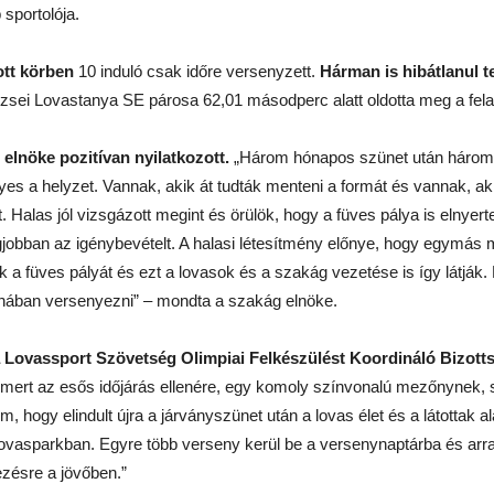
sportolója.
ott körben
10 induló csak időre versenyzett.
Hárman is hibátlanul te
zsei Lovastanya SE párosa 62,01 másodperc alatt oldotta meg a felada
 elnöke pozitívan nyilatkozott.
„Három hónapos szünet után három 
es a helyzet. Vannak, akik át tudták menteni a formát és vannak, aki
 Halas jól vizsgázott megint és örülök, hogy a füves pálya is elnyerte
 legjobban az igénybevételt. A halasi létesítmény előnye, hogy egymás 
 a füves pályát és ezt a lovasok és a szakág vezetése is így látják
ában versenyezni” – mondta a szakág elnöke.
a Lovassport Szövetség Olimpiai Felkészülést Koordináló Bizott
 mert az esős időjárás ellenére, egy komoly színvonalú mezőnynek,
 hogy elindult újra a járványszünet után a lovas élet és a látottak a
Lovasparkban. Egyre több verseny kerül be a versenynaptárba és arr
zésre a jövőben.”