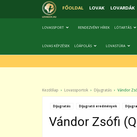
FŐOLDAL
LOVAK
LOVARDÁK
LOVASSPORT
RENDEZVÉNY HÍREK
LÓTARTÁS
LOVAS KÉPZÉSEK
LÓÁPOLÁS
LOVASTÚRA
Kezdőlap
Lovassportok
Díjugratás
Vándor Zsóf
Díjugratás
Díjugrató eredmények
Díjugr
Vándor Zsófi (Q