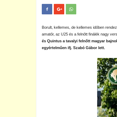
Borult, kellemes, de kellemes időben rend
amatőr, az U25 és a felnőtt finálék nagy ve
és Quintus a tavalyi felnőtt magyar bajn
egyértelműen ifj. Szabó Gábor lett.