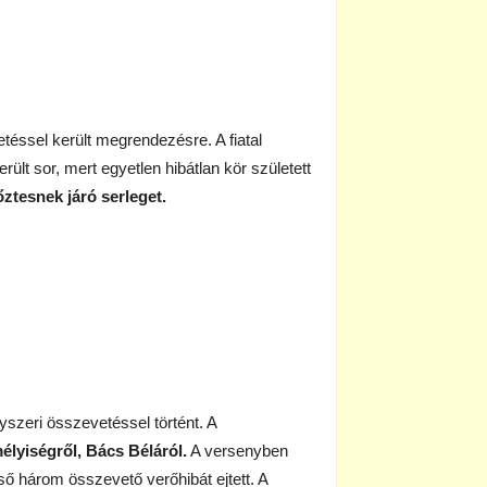
etéssel került megrendezésre. A fiatal
lt sor, mert egyetlen hibátlan kör született
tesnek járó serleget.
gyszeri összevetéssel történt. A
lyiségről, Bács Béláról.
A versenyben
ső három összevető verőhibát ejtett. A