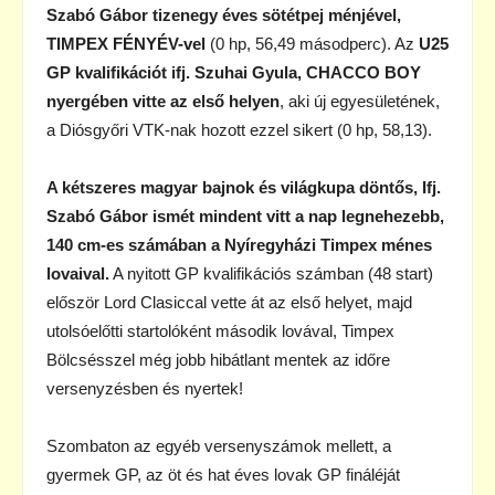
Szabó Gábor tizenegy éves sötétpej ménjével,
TIMPEX FÉNYÉV-vel
(0 hp, 56,49 másodperc). Az
U25
GP kvalifikációt ifj. Szuhai Gyula, CHACCO BOY
nyergében vitte az első helyen
, aki új egyesületének,
a Diósgyőri VTK-nak hozott ezzel sikert (0 hp, 58,13).
A kétszeres magyar bajnok és világkupa döntős, Ifj.
Szabó Gábor ismét mindent vitt a nap legnehezebb,
140 cm-es számában a Nyíregyházi Timpex ménes
lovaival.
A nyitott GP kvalifikációs számban (48 start)
először Lord Clasiccal vette át az első helyet, majd
utolsóelőtti startolóként második lovával, Timpex
Bölcsésszel még jobb hibátlant mentek az időre
versenyzésben és nyertek!
Szombaton az egyéb versenyszámok mellett, a
gyermek GP, az öt és hat éves lovak GP fináléját