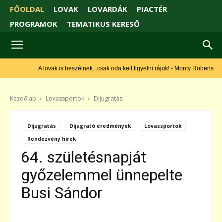
FŐOLDAL
LOVAK
LOVARDÁK
PIACTÉR
PROGRAMOK
TEMATIKUS KERESŐ
A lovak is beszélnek...csak oda kell figyelni rájuk! - Monty Roberts
Kezdőlap
Lovassportok
Díjugratás
Díjugratás
Díjugrató eredmények
Lovassportok
Rendezvény hírek
64. születésnapját
győzelemmel ünnepelte
Busi Sándor