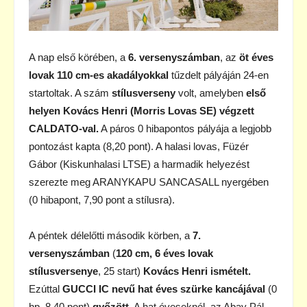
A nap első körében, a
6. versenyszámban
, az
öt éves
lovak 110 cm-es akadályokkal
tűzdelt pályáján 24-en
startoltak. A szám
stílusverseny
volt, amelyben
első
helyen Kovács Henri (Morris Lovas SE) végzett
CALDATO-val.
A páros 0 hibapontos pályája a legjobb
pontozást kapta (8,20 pont). A halasi lovas, Füzér
Gábor (Kiskunhalasi LTSE) a harmadik helyezést
szerezte meg ARANYKAPU SANCASALL nyergében
(0 hibapont, 7,90 pont a stílusra).
A péntek délelőtti második körben, a
7.
versenyszámban
(
120 cm, 6 éves lovak
stílusversenye
, 25 start)
Kovács Henri ismételt.
Ezúttal
GUCCI IC nevű hat éves szürke kancájával
(0
hp, 8,40 pont)
győzött.
A hat éveseknél, az Abay Pál