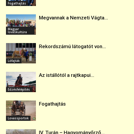
Fogathajtás
Megvannak a Nemzeti Vágta...
Magyar
lovaskultúra
Rekordszámú látogatót von...
Lófajták
Az istállótól a rajtkapui...
Edzésfelépítés
Fogathajtás
Lovassportok
IV. Turán – Hagyományőrző...