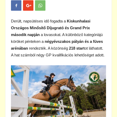
Derült, napsütéses idő fogadta a
Kiskunhalasi
Országos Minősítő Díjugrató és Grand Prix
második napján
a lovasokat. A különböző kategóriájú
köröket pénteken a
négyévszakos pályán és a füves
arénában
rendezték. A közönség
218 start
ot láthatott.
A hat számból négy GP kvalifikációs lehetőséget adott.