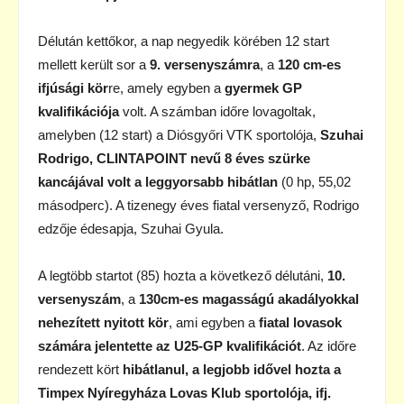
Délután kettőkor, a nap negyedik körében 12 start
mellett került sor a
9. versenyszámra
, a
120 cm-es
ifjúsági kör
re, amely egyben a
gyermek GP
kvalifikációja
volt. A számban időre lovagoltak,
amelyben (12 start) a Diósgyőri VTK sportolója,
Szuhai
Rodrigo, CLINTAPOINT nevű 8 éves szürke
kancájával volt a leggyorsabb hibátlan
(0 hp, 55,02
másodperc). A tizenegy éves fiatal versenyző, Rodrigo
edzője édesapja, Szuhai Gyula.
A legtöbb startot (85) hozta a következő délutáni,
10.
versenyszám
, a
130cm-es magasságú akadályokkal
nehezített nyitott kör
, ami egyben a
fiatal lovasok
számára jelentette az U25-GP kvalifikációt
. Az időre
rendezett kört
hibátlanul, a legjobb idővel hozta a
Timpex Nyíregyháza Lovas Klub sportolója, ifj.