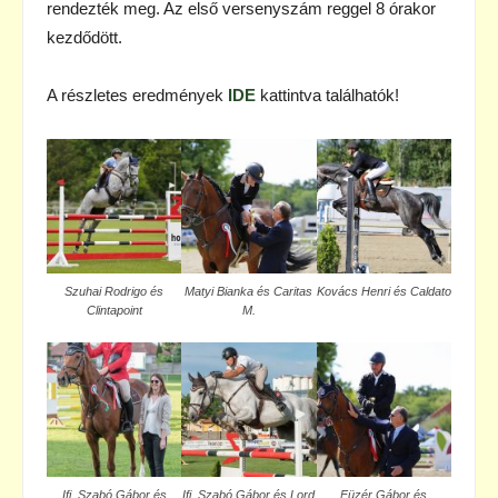
rendezték meg. Az első versenyszám reggel 8 órakor
kezdődött.
A részletes eredmények
IDE
kattintva találhatók!
Szuhai Rodrigo és
Matyi Bianka és Caritas
Kovács Henri és Caldato
Clintapoint
M.
Ifj. Szabó Gábor és
Ifj. Szabó Gábor és Lord
Füzér Gábor és