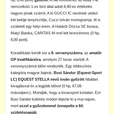
nemzetközi 1-es bíró által adott 8,40-es értékelés
nagyon jónak számít. A ló GUCCI IC nevének utolsó
két betűje tenyésztője, Cuczi István monogramja. Itt is
született egy helyi érem. A Határőr Dózsa SE lovasa,
Matyi Bianka, CARITAS M-mel lett bronzérmes (0 hp,
8,00 pont).
Koradélután került sor a
8. versenyszámra
, az
amatőr
GP kvalifikációra
, amelyen 27 lovas startolt. A
versenyszámot időre rendezték. Egy többszörös
kategória magyar bajnok,
Busi Sándor (Equest-Sport
LC) EQUEST STELLA nevű lován győzött
hibátlan
lovaglással és a legjobb idővel (0 hp, 67,08
másodperc). Mondják, hogy a lovassport kortalan. Ezt
Busi Sándor különös módon fejezte ki a mai napon,
mert
ezzel a győzelemmel ünnepelte a 64.
születésnapját.