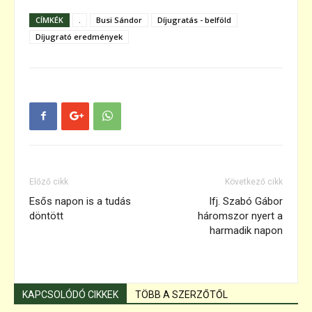
CÍMKÉK
.
Busi Sándor
Díjugratás - belföld
Díjugrató eredmények
Előző cikk
Következő cikk
Esős napon is a tudás
Ifj. Szabó Gábor
döntött
háromszor nyert a
harmadik napon
KAPCSOLÓDÓ CIKKEK
TÖBB A SZERZŐTŐL