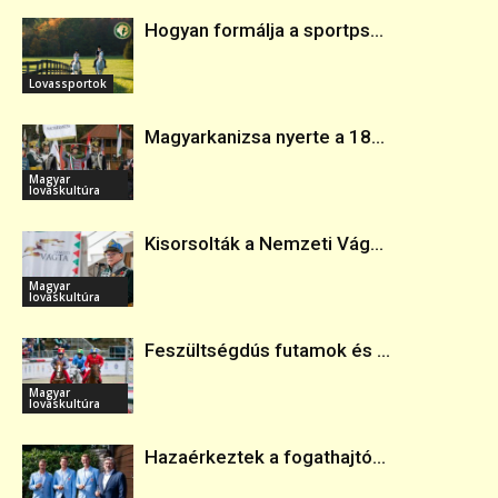
Hogyan formálja a sportps...
Lovassportok
Magyarkanizsa nyerte a 18...
Magyar
lovaskultúra
Kisorsolták a Nemzeti Vág...
Magyar
lovaskultúra
Feszültségdús futamok és ...
Magyar
lovaskultúra
Hazaérkeztek a fogathajtó...