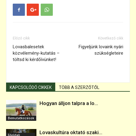
Előző cikk
Következő cikk
Lovasbalesetek
Figyeljünk lovaink nyári
közvélemény-kutatás –
szükségleteire
töltsd ki kérdőívünket!
KAPCSOLÓDÓ CIKKEK
TÖBB A SZERZŐTŐL
Hogyan álljon talpra a lo...
Bemutatkozások
Lovaskultúra oktató szaki...
Főoldali