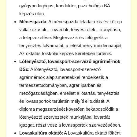
gyógypedagógus, konduktor, pszichológia BA
képzés után.
Ménesgazda
: A ménesgazda feladata kis és közép
vállalkozások – lovardák, tenyészetek – irányítása,
a telepvezetése. Megtervezik és felügyelik a
tenyésztés folyamatát, a létesítmény mindennapjait.
Az oktatás főiskolai képzés keretében történik.
Lótenyésztő, lovassport-szervező agrármérnök
BSc
: A lótenyésztő, lovassport-szervező
agrármérnök alapismeretekkel rendelkezik a
természettudományban, agrár iparban és
mezőgazdáságban, emellett a lótartás, tenyésztés
és lovassportok területén mélyíti el tudását. A
diploma megszerzését követően bekapcsolódik a
lótenyésztő szervezetek munkájába, lovardát
igazgat, részt vesz a lovassportok szervezésében.
Lovaskultúra oktató
: A Lovaskultúra oktató főként