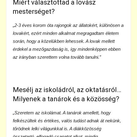
Miért választottad a lovász
mesterséget?
„2-3 éves korom óta rajongok az állatokért, különösen a
lovakért, ezért minden alkalmat megragadtam életem
során, hogy a közelükben lehessek. A lovak mellett
érdekel a mezőgazdaság is, így mindenképpen ebben
az irányban szerettem volna tovább tanulni.”
Mesélj az iskoládról, az oktatásról…
Milyenek a tanárok és a közösség?
„Szeretem az iskolámat. A tanárok amellett, hogy
felkészültek és értékes, valós tudást adnak át nekünk,
tőrödnek lelki világunkkal is. A diákközösség
összetartó, elfogadó csapatot alkot, mindig