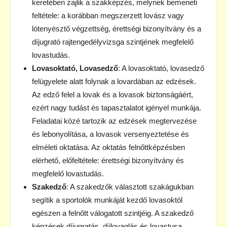
keretében zajlik a szakképzés, melynek bemeneti
feltétele: a korábban megszerzett lovász vagy
lótenyésztő végzettség, érettségi bizonyítvány és a
díjugrató rajtengedélyvizsga szintjének megfelelő
lovastudás.
Lovasoktató, Lovasedző
: A lovasoktató, lovasedző
felügyelete alatt folynak a lovardában az edzések.
Az edző felel a lovak és a lovasok biztonságáért,
ezért nagy tudást és tapasztalatot igényel munkája.
Feladatai közé tartozik az edzések megtervezése
és lebonyolítása, a lovasok versenyeztetése és
elméleti oktatása. Az oktatás felnőttképzésben
elérhető, előfeltétele: érettségi bizonyítvány és
megfelelő lovastudás.
Szakedző
: A szakedzők választott szakágukban
segítik a sportolók munkáját kezdő lovasoktól
egészen a felnőtt válogatott szintjéig. A szakedző
képzések díjugratás, díjlovaglás és lovastusa