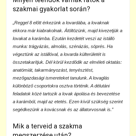
szakmai gyakorlat során?
„Reggel 8 előtt érkezünk a lovardába, a lovaknak
ekkora már kiabrakolnak. Átöltözünk, majd kivezetjük a
lovakat a karámba. Ezután kezdetét veszi az istálló
munka: trágyázás, almolás, szénázás, söprés. Ha
végeztünk az istállóval, a lovarda külterületét is
összetakarítjuk. Dél körül kezdődik az elméleti oktatás:
anatómiát, takarmányozást, tenyésztést,
mezőgazdasági ismereteket tanulunk. A lovaglás
különböző csoportokra osztva történik. A délutáni
feladatok közé tartozik a lovak ápolása és bevezetése
a karámból, majd az etetés. Ezen kívül szükség szerint
segédkezünk a kovácsnak és az állatorvosnak is.”
Mik a terveid a szakma
megszerzése után?