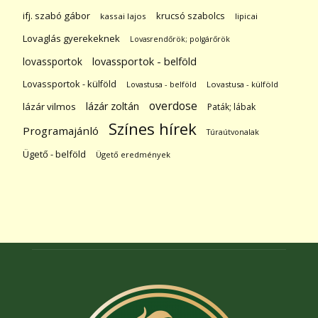
ifj. szabó gábor
krucsó szabolcs
kassai lajos
lipicai
Lovaglás gyerekeknek
Lovasrendőrök; polgárőrök
lovassportok
lovassportok - belföld
Lovassportok - külföld
Lovastusa - belföld
Lovastusa - külföld
overdose
lázár zoltán
lázár vilmos
Paták; lábak
Színes hírek
Programajánló
Túraútvonalak
Ügető - belföld
Ügető eredmények