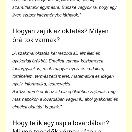
számíthatunk egymásra. Büszke vagyok rá, hogy egy
ilyen szuper intézménybe járhatok.”
Hogyan zajlik az oktatás? Milyen
óráitok vannak?
„A szakmai oktatás két részből áll: elméleti és
gyakorlati órákból. Emellett vannak közismereti
tantárgyaink is, mint: magyar nyelv és irodalom,
történelem, természetismeret, matematika és idegen
nyelv, informatika, testnevelés.
A közismereti órák az iskola épületében zajlanak, míg
más napokon a lovardában vagyunk, ahol gyakorlati és
elméleti oktatást kapunk.”
Hogy telik egy nap a lovardában?
Milyen teendők várnak rátok a