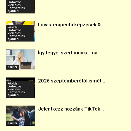
Dobozos
kiemelés
Partnereink
ajánlati
Lovasterapeuta képzések &...
Főoldali
Dobozos
kiemelés
Partnereink
ajánlati
Így tegyél szert munka-ma...
Karrier
2026 szeptemberétől ismét...
Főoldali
Dobozos
kiemelés
Partnereink
ajánlati
Jelentkezz hozzánk TikTok...
Karrier