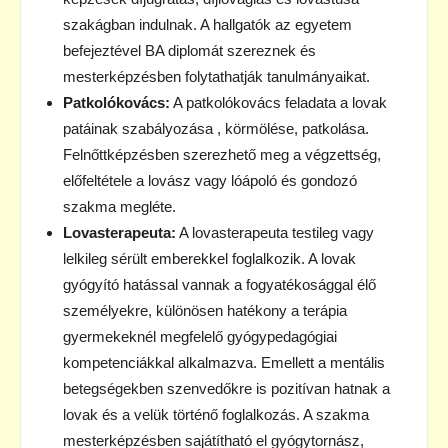
szakágban indulnak. A hallgatók az egyetem
befejeztével BA diplomát szereznek és
mesterképzésben folytathatják tanulmányaikat.
Patkolókovács:
A patkolókovács feladata a lovak
patáinak szabályozása , körmölése, patkolása.
Felnőttképzésben szerezhető meg a végzettség,
előfeltétele a lovász vagy lóápoló és gondozó
szakma megléte.
Lovasterapeuta:
A lovasterapeuta testileg vagy
lelkileg sérült emberekkel foglalkozik. A lovak
gyógyító hatással vannak a fogyatékosággal élő
személyekre, különösen hatékony a terápia
gyermekeknél megfelelő gyógypedagógiai
kompetenciákkal alkalmazva. Emellett a mentális
betegségekben szenvedőkre is pozitívan hatnak a
lovak és a velük történő foglalkozás. A szakma
mesterképzésben sajátítható el gyógytornász,