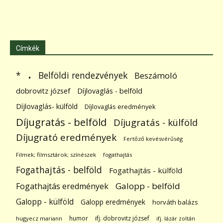
Címkék
.
Belföldi rendezvények
*
Beszámoló
dobrovitz józsef
Díjlovaglás - belföld
Díjlovaglás- külföld
Díjlovaglás eredmények
Díjugratás - belföld
Díjugratás - külföld
Díjugrató eredmények
Fertőző kevésvérűség
Filmek; filmsztárok; színészek
fogathajtás
Fogathajtás - belföld
Fogathajtás - külföld
Galopp - belföld
Fogathajtás eredmények
Galopp - külföld
Galopp eredmények
horváth balázs
humor
ifj. dobrovitz józsef
hugyecz mariann
ifj. lázár zoltán