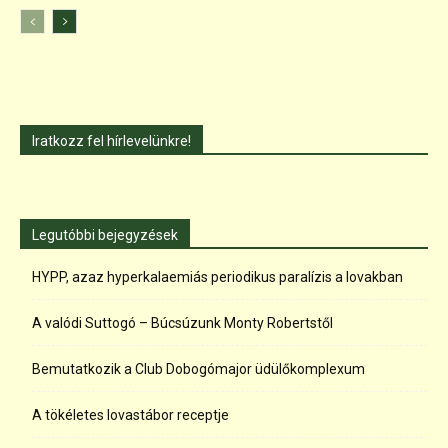
Iratkozz fel hírlevelünkre!
Legutóbbi bejegyzések
HYPP, azaz hyperkalaemiás periodikus paralízis a lovakban
A valódi Suttogó – Búcsúzunk Monty Robertstől
Bemutatkozik a Club Dobogómajor üdülőkomplexum
A tökéletes lovastábor receptje