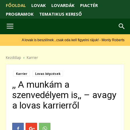
FŐOLDAL
LOVAK
LOVARDÁK
PIACTÉR
PROGRAMOK
TEMATIKUS KERESŐ
A lovak is beszélnek...csak oda kell figyelni rájuk! - Monty Roberts
Kezdőlap
Karrier
Karrier
Lovas képzések
,, A munkám a
szenvedélyem is,, – avagy
a lovas karrierről