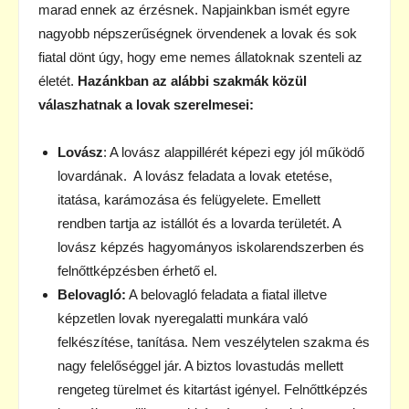
marad ennek az érzésnek. Napjainkban ismét egyre
nagyobb népszerűségnek örvendenek a lovak és sok
fiatal dönt úgy, hogy eme nemes állatoknak szenteli az
életét.
Hazánkban az alábbi szakmák közül
válaszhatnak a lovak szerelmesei:
Lovász
: A lovász alappillérét képezi egy jól működő
lovardának. A lovász feladata a lovak etetése,
itatása, karámozása és felügyelete. Emellett
rendben tartja az istállót és a lovarda területét. A
lovász képzés hagyományos iskolarendszerben és
felnőttképzésben érhető el.
Belovagló:
A belovagló feladata a fiatal illetve
képzetlen lovak nyeregalatti munkára való
felkészítése, tanítása. Nem veszélytelen szakma és
nagy felelőséggel jár. A biztos lovastudás mellett
rengeteg türelmet és kitartást igényel. Felnőttképzés