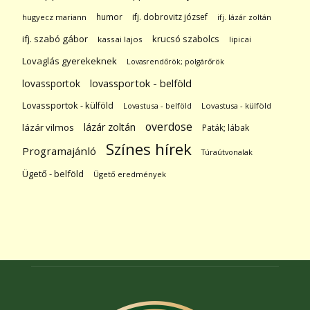
humor
ifj. dobrovitz józsef
hugyecz mariann
ifj. lázár zoltán
ifj. szabó gábor
krucsó szabolcs
kassai lajos
lipicai
Lovaglás gyerekeknek
Lovasrendőrök; polgárőrök
lovassportok
lovassportok - belföld
Lovassportok - külföld
Lovastusa - belföld
Lovastusa - külföld
overdose
lázár zoltán
lázár vilmos
Paták; lábak
Színes hírek
Programajánló
Túraútvonalak
Ügető - belföld
Ügető eredmények