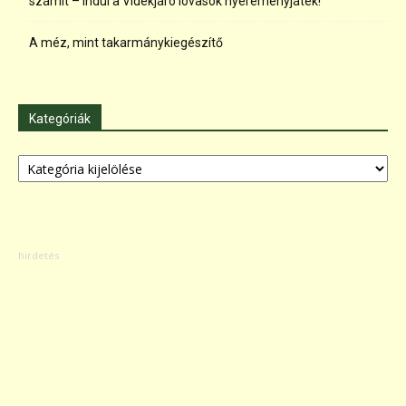
számít – indul a Vidékjáró lovasok nyereményjáték!
A méz, mint takarmánykiegészítő
Kategóriák
Kategóriák