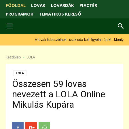
FŐOLDAL
LOVAK
LOVARDÁK
PIACTÉR
PROGRAMOK
TEMATIKUS KERESŐ
A lovak is beszélnek...csak oda kell figyelni rájuk! - Monty Roberts
Kezdőlap
LOLA
LOLA
Összesen 59 lovas
nevezett a LOLA Online
Mikulás Kupára