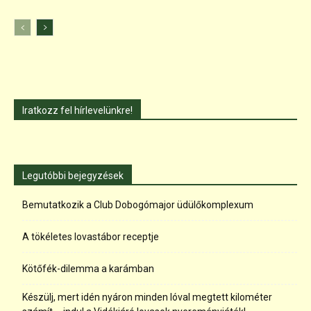
Iratkozz fel hírlevelünkre!
Legutóbbi bejegyzések
Bemutatkozik a Club Dobogómajor üdülőkomplexum
A tökéletes lovastábor receptje
Kötőfék-dilemma a karámban
Készülj, mert idén nyáron minden lóval megtett kilométer