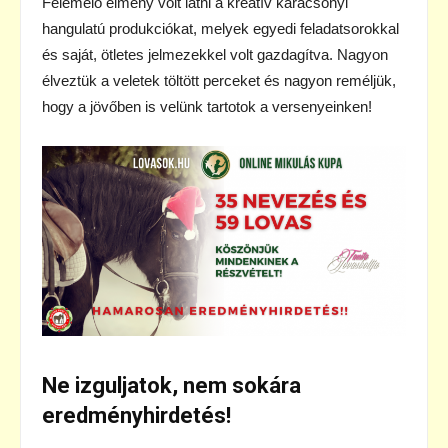
Felemelő élmény volt látni a kreatív karácsonyi
hangulatú produkciókat, melyek egyedi feladatsorokkal
és saját, ötletes jelmezekkel volt gazdagítva. Nagyon
élveztük a veletek töltött perceket és nagyon reméljük,
hogy a jövőben is velünk tartotok a versenyeinken!
Ne izguljatok, nem sokára
eredményhirdetés!