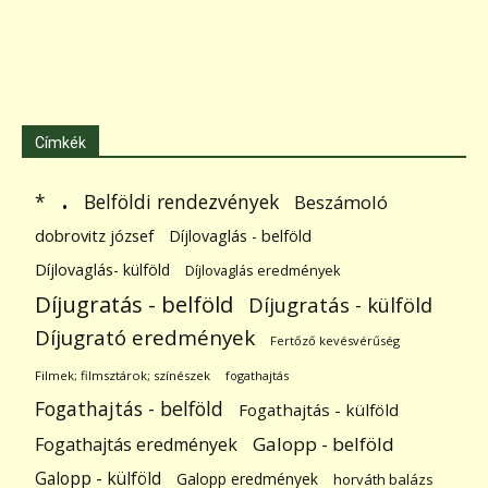
Címkék
.
Belföldi rendezvények
*
Beszámoló
dobrovitz józsef
Díjlovaglás - belföld
Díjlovaglás- külföld
Díjlovaglás eredmények
Díjugratás - belföld
Díjugratás - külföld
Díjugrató eredmények
Fertőző kevésvérűség
Filmek; filmsztárok; színészek
fogathajtás
Fogathajtás - belföld
Fogathajtás - külföld
Galopp - belföld
Fogathajtás eredmények
Galopp - külföld
Galopp eredmények
horváth balázs