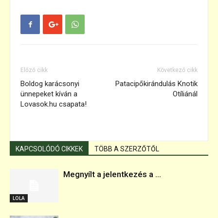
Előző cikk
Következő cikk
Boldog karácsonyi
Patacipőkirándulás Knotik
ünnepeket kíván a
Otíliánál
Lovasok.hu csapata!
KAPCSOLÓDÓ CIKKEK
TÖBB A SZERZŐTŐL
Megnyílt a jelentkezés a ...
LOLA