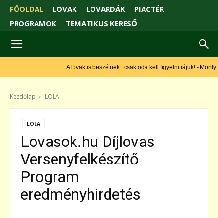
FŐOLDAL
LOVAK
LOVARDÁK
PIACTÉR
PROGRAMOK
TEMATIKUS KERESŐ
A lovak is beszélnek...csak oda kell figyelni rájuk! - Monty
Roberts
Kezdőlap
LOLA
LOLA
Lovasok.hu Díjlovas
Versenyfelkészítő
Program
eredményhirdetés