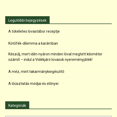
Legutóbbi bejegyzések
A tökéletes lovastábor receptje
Kötőfék-dilemma a karámban
Készülj, mert idén nyáron minden lóval megtett kilométer
számít – indul a Vidékjáró lovasok nyereményjáték!
A méz, mint takarmánykiegészítő
A lóúsztatás módjai és előnyei
Kategóriák
Kategóriák