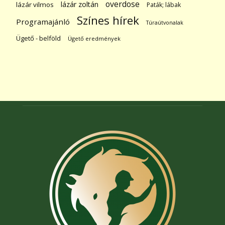
overdose
lázár zoltán
lázár vilmos
Paták; lábak
Színes hírek
Programajánló
Túraútvonalak
Ügető - belföld
Ügető eredmények