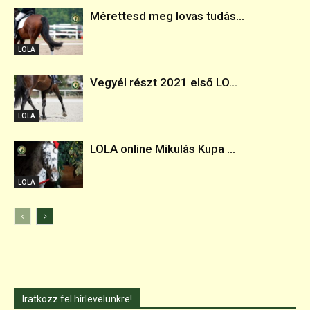
Mérettesd meg lovas tudás...
LOLA
Vegyél részt 2021 első LO...
LOLA
LOLA online Mikulás Kupa ...
LOLA
Iratkozz fel hírlevelünkre!