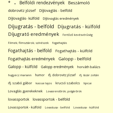
.
Belföldi rendezvények
*
Beszámoló
dobrovitz józsef
Díjlovaglás - belföld
Díjlovaglás- külföld
Díjlovaglás eredmények
Díjugratás - belföld
Díjugratás - külföld
Díjugrató eredmények
Fertőző kevésvérűség
Filmek; filmsztárok; színészek
fogathajtás
Fogathajtás - belföld
Fogathajtás - külföld
Galopp - belföld
Fogathajtás eredmények
Galopp - külföld
Galopp eredmények
horváth balázs
humor
ifj. dobrovitz józsef
hugyecz mariann
ifj. lázár zoltán
ifj. szabó gábor
krucsó szabolcs
kassai lajos
lipicai
Lovaglás gyerekeknek
Lovasrendőrök; polgárőrök
lovassportok
lovassportok - belföld
Lovassportok - külföld
Lovastusa - belföld
Lovastusa - külföld