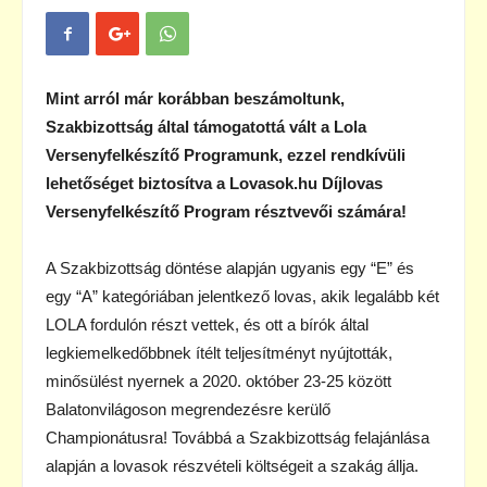
Mint arról már korábban beszámoltunk,
Szakbizottság által támogatottá vált a Lola
Versenyfelkészítő Programunk, ezzel rendkívüli
lehetőséget biztosítva a Lovasok.hu Díjlovas
Versenyfelkészítő Program résztvevői számára!
A Szakbizottság döntése alapján ugyanis egy “E” és
egy “A” kategóriában jelentkező lovas, akik legalább két
LOLA fordulón részt vettek, és ott a bírók által
legkiemelkedőbbnek ítélt teljesítményt nyújtották,
minősülést nyernek a 2020. október 23-25 között
Balatonvilágoson megrendezésre kerülő
Championátusra! Továbbá a Szakbizottság felajánlása
alapján a lovasok részvételi költségeit a szakág állja.