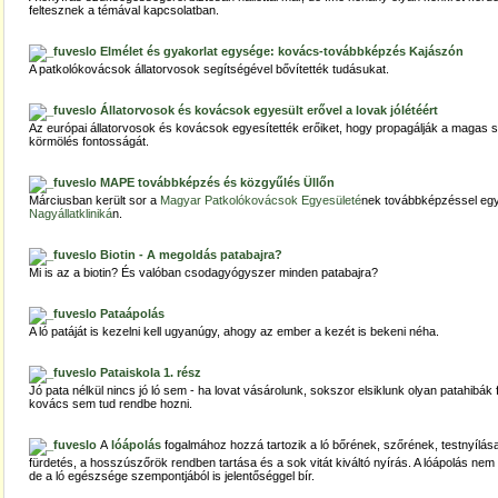
feltesznek a témával kapcsolatban.
Elmélet és gyakorlat egysége: kovács-továbbképzés Kajászón
A patkolókovácsok állatorvosok segítségével
bővítették tudásukat.
Állatorvosok és kovácsok egyesült erővel a lovak jólétéért
Az európai állatorvosok és kovácsok egyesítették erőiket, hogy propagálják a magas 
körmölés fontosságát.
MAPE továbbképzés és közgyűlés Üllőn
Márciusban került sor a
Magyar Patkolókovácsok Egyesületé
nek továbbképzéssel eg
Nagyállatkliniká
n.
Biotin - A megoldás patabajra?
Mi is az a biotin? És valóban csodagyógyszer minden patabajra?
Pataápolás
A ló patáját is kezelni kell ugyanúgy, ahogy az ember a kezét is bekeni néha.
Pataiskola 1. rész
Jó pata nélkül nincs jó ló sem - ha lovat vásárolunk, sokszor elsiklunk olyan patahibák
kovács sem tud rendbe hozni.
A
lóápolás
fogalmához hozzá tartozik a ló bőrének, szőrének, testnyílás
fürdetés, a hosszúszőrök rendben tartása és a sok vitát kiváltó nyírás. A lóápolás nem
de a ló egészsége szempontjából is jelentőséggel bír.