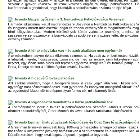
Mi leszel, ha nagy leszel? – hangzik el a kérdés minden gyerek életében. Filmsztár
szólnak a gyakori válaszok, de csak kevesen vágják rá, hogy: patkolókovács! Feln
kacérkodnak a gondolattal, hogy kitanulják a patkolókovács szakma csínját-bínját.
Magyar győzelem a 3. Nemzetközi Patkolókovács Versenyen
Harmadik alkalommal került megrendezésre Jósvafőn a Nemzetközi Patkolókovács Ve
és lengyelek mellett már osztrák, angol és francia versenyzők is megmérettették ma
bírói felügyelete alatt. Modern körülmények között zajlott az esemény, a minta- 
sasszem versenyszámokat a bornyitogató csapoló verseny színesítette, de a közönsé
versenyszámban.
A lónak négy lába van – és azok általában nem egyformák
A természetben nagyon ritka a tökéletes szimmetria. Ha csak az emberi testet nézzü
a lábainak mérete, hosszúsága, izomzata, de még az arcunk sem tökéletesen szim
helyzet, egy lónak soha sincs két teljesen egyforma szögellésű és formájú patája. Fo
lássa, ismerje ezeket a különbségeket lovánál, lovainál.
A hidegvérű lovak patkolása
Azt szokás mondani, hogy a hidegvérű lónak is csak „egy” lába van. Hiszen egy ha
ugyanúgy használhatatlanná teszi, mint gyorsabb és könnyebb melegvérű társait. Ezé
az egyensúlyi állapot elérése éppen olyan fontos cél, mint bármely lónál.
A legjobbaktól tanulhattak a hazai patkolókovácsok
A Eseménydúsan indult a tavasz a patkolókovácsok számára. Március utolsó he
elismert szaktekintélyétől, Grant Moontól és Uwe Lukastól tanulhattak lócipészeink.
Equitan állatgyógyászati lóápolószer
és
Coat Care ló szőrzetápoló
a
A Greenman termékek nemcsak hogy 100%-ig természetes anyagokból állnak, azaz k
használatuk kifejezetten jótékony hatással van a szervezetükre és a környezetükre. 
lóápolószereinek, hogy lovaid egészségesek, nyugodtak legyenek.