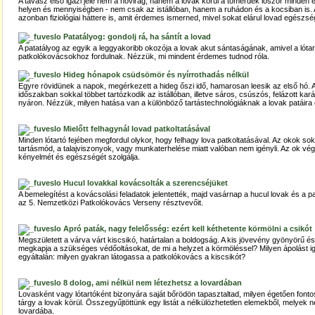
A tavasz első igazi jele nem a hóvirág, hanem a lovak körül a tömérdek lószőr minden e
helyen és mennyiségben - nem csak az istállóban, hanem a ruhádon és a kocsiban is. 
azonban fiziológiai háttere is, amit érdemes ismerned, mivel sokat elárul lovad egészsé
Patatályog: gondolj rá, ha sántít a lovad
A patatályog az egyik a leggyakoribb okozója a lovak akut sántaságának, amivel a lóta
patkolókovácsokhoz fordulnak. Nézzük, mi mindent érdemes tudnod róla.
Hideg hónapok csüdsömör és nyírrothadás nélkül
Egyre rövidünek a napok, megérkezett a hideg őszi idő, hamarosan leesik az első hó. 
időszakban sokkal többet tartózkodik az istállóban, illetve sáros, csúszós, felázott k
nyáron. Nézzük, milyen hatása van a különböző tartástechnológiáknak a lovak patáira
Mielőtt felhagynál lovad patkoltatásával
Minden lótartó fejében megfordul olykor, hogy felhagy lova patkoltatásával. Az okok sok
tartásmód, a talajviszonyok, vagy munkaterhelése miatt valóban nem igényli. Az ok végü
kényelmét és egészségét szolgálja.
Hucul lovakkal kovácsolták a szerencséjüket
A bemelegítést a kovácsolási feladatok jelentették, majd vasárnap a hucul lovak és a p
az 5. Nemzetközi Patkolókovács Verseny résztvevőit.
Apró paták, nagy felelősség: ezért kell kéthetente körmölni a csikót
Megszületett a várva várt kiscsikó, határtalan a boldogság. A kis jövevény gyönyörű é
megkapja a szükséges védőoltásokat, de mi a helyzet a körmöléssel? Milyen ápolást i
egyáltalán: milyen gyakran látogassa a patkolókovács a kiscsikót?
8 dolog, ami nélkül nem létezhetsz a lovardában
Lovasként vagy lótartóként bizonyára saját bőrödön tapasztaltad, milyen égetően fonto
tárgy a lovak körül. Összegyűjtöttünk egy listát a nélkülözhetetlen elemekből, melyek né
lovardába.