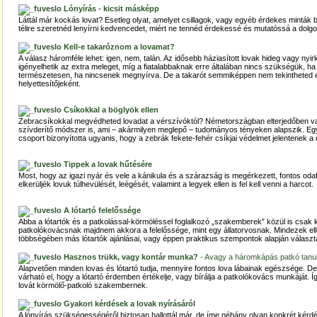
Lónyírás - kicsit másképp
Láttál már kockás lovat? Esetleg olyat, amelyet csillagok, vagy egyéb érdekes minták 
télire szeretnéd lenyírni kedvencedet, miért ne tennéd érdekessé és mutatóssá a dolg
Kell-e takaróznom a lovamat?
A válasz háromféle lehet: igen, nem, talán. Az idősebb háziasított lovak hideg vagy ny
igényelhetik az extra meleget, míg a fiatalabbaknak erre általában nincs szükségük, ha
természetesen, ha nincsenek megnyírva. De a takarót semmiképpen nem tekintheted 
helyettesítőjeként.
Csíkokkal a böglyök ellen
Zebracsíkokkal megvédheted lovadat a vérszívóktól? Németországban elterjedőben va
szívderítő módszer is, ami – akármilyen meglepő – tudományos tényeken alapszik. Eg
csoport bizonyította ugyanis, hogy a zebrák fekete-fehér csíkjai védelmet jelentenek a
Tippek a lovak hűtésére
Most, hogy az igazi nyár és vele a kánikula és a szárazság is megérkezett, fontos odaf
elkerüljék lovuk túlhevülését, leégését, valamint a legyek ellen is fel kell venni a harcot.
A lótartó felelőssége
Abba a lótartók és a patkolással-körmöléssel foglalkozó „szakemberek” közül is csak
patkolókovácsnak majdnem akkora a felelőssége, mint egy állatorvosnak. Mindezek ell
többségében más lótartók ajánlásai, vagy éppen praktikus szempontok alapján válasz
Hasznos trükk, vagy kontár munka?
- Avagy a háromkápás patkó tanu
Alapvetően minden lovas és lótartó tudja, mennyire fontos lova lábainak egészsége. De a 
várható el, hogy a lótartó érdemben értékelje, vagy bírálja a patkolókovács munkáját. Íg
lovát körmölő-patkoló szakembernek.
Gyakori kérdések a lovak nyírásáról
A lónyírás szükségességéről biztosan hallottál már, de íme néhány olyan konkrét kérdé