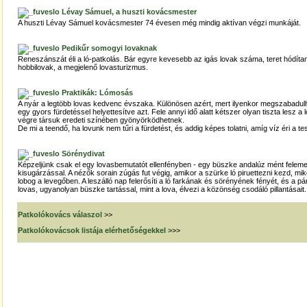
Lévay Sámuel, a huszti kovácsmester
A huszti Lévay Sámuel kovácsmester 74 évesen még mindig aktívan végzi munkáját.
Pedikűr somogyi lovaknak
Reneszánszát éli a ló-patkolás. Bár egyre kevesebb az igás lovak száma, teret hódíta
hobbilovak, a megjelenő lovasturizmus.
Praktikák: Lómosás
A nyár a legtöbb lovas kedvenc évszaka. Különösen azért, mert ilyenkor megszabadulha
egy gyors fürdetéssel helyettesítve azt. Fele annyi idő alatt kétszer olyan tiszta lesz a 
végre társuk eredeti színében gyönyörködhetnek.
De mi a teendő, ha lovunk nem tűri a fürdetést, és addig képes tolatni, amíg víz éri a te
Sörénydivat
Képzeljünk csak el egy lovasbemutatót ellenfényben - egy büszke andalúz mént felemelt 
kisugárzással. A nézők sorain zúgás fut végig, amikor a szürke ló piruettezni kezd,
lobog a levegőben. A leszálló nap felerősíti a ló farkának és sörényének fényét, és a 
lovas, ugyanolyan büszke tartással, mint a lova, élvezi a közönség csodáló pillantásait.
Patkolókovács válaszol
>>
Patkolókovácsok listája elérhetőségekkel
>>>