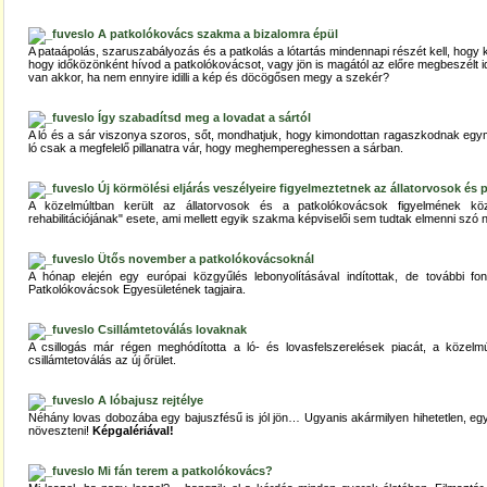
A patkolókovács szakma a bizalomra épül
A pataápolás, szaruszabályozás és a patkolás a lótartás mindennapi részét kell, hogy
hogy időközönként hívod a patkolókovácsot, vagy jön is magától az előre megbeszélt i
van akkor, ha nem ennyire idilli a kép és döcögősen megy a szekér?
Így szabadítsd meg a lovadat a sártól
A ló és a sár viszonya szoros, sőt, mondhatjuk, hogy kimondottan ragaszkodnak egym
ló csak a megfelelő pillanatra vár, hogy meghempereghessen a sárban.
Új körmölési eljárás veszélyeire figyelmeztetnek az állatorvosok és
A közelmúltban került az állatorvosok és a patkolókovácsok figyelmének kö
rehabilitációjának" esete, ami mellett egyik szakma képviselői sem tudtak elmenni szó n
Ütős november a patkolókovácsoknál
A hónap elején egy európai közgyűlés lebonyolításával indítottak, de további f
Patkolókovácsok Egyesületének tagjaira.
Csillámtetoválás lovaknak
A csillogás már régen meghódította a ló- és lovasfelszerelések piacát, a közelmú
csillámtetoválás az új őrület.
A lóbajusz rejtélye
Néhány lovas dobozába egy bajuszfésű is jól jön… Ugyanis akármilyen hihetetlen, egy
növeszteni!
Képgalériával!
Mi fán terem a patkolókovács?