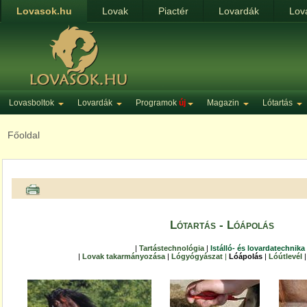
Lovasok.hu
Lovak
Piactér
Lovardák
Lov
Lovasboltok
Lovardák
Programok
új
Magazin
Lótartás
Főoldal
Lótartás - Lóápolás
|
Tartástechnológia
|
Istálló- és lovardatechnika
|
Lovak takarmányozása
|
Lógyógyászat
|
Lóápolás
|
Lóútlevél
|