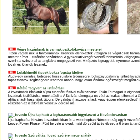
Végre hazánknak is vannak patkolókovács mesterei
Tízen vágtak neki a tanfolyamnak, kilencen jelentkeztek vizsgára és végül csak hárma
mester címet – elsőként hazánkban. A gyakorlati vizsgát vezető többszörös világbajn
szerint a színvonal az angliaival megegyező volt. A képzés legnagyobb nyertesei az
lovak és lótartók lesznek.
Lólábkímélő tippek bokszfogság idejére
AEgy-egy sérülés, betegség hosszú időre tétlenségre, boksznyugalomra ítélheti lovadat
tapasztalatok segítségedre lehetnek abban, hogy lovad lábának egészségét megőrizd a
Kétélű fegyver: az istállófásli
A lovasboltok kínálatát bújva tucatféle fáslival találkozhatsz. Talán Te magad is elgond
lovadnak istállófáslira, munkafáslira. A fáslizás támogatja és védi az inakat, pihenteti 
állítja a fáslit használók tábora. De valóban hasznos a fásli, vagy éppen ellenkezőleg
részében az istállófáslit vesszük górcső alá.
Újra kapható a leghatásosabb légyriasztó a Kovácslovasban
Újra kapható a Kovács Lovasboltokban és a webshopban Németország egyik vezető és
Leovet Power Phaser. Fújd be vele a lovad, majd dörzsöld át és élvezd a 6 órán át tartó
Szőrváltás: lovad szőrére megy a játék