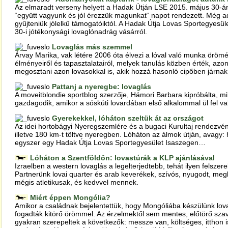
Az elmaradt verseny helyett a Hadak Útján LSE 2015. május 30-án
“együtt vagyunk és jól érezzük magunkat“ napot rendezett. Még ad
gyűjteniük jólelkű támogatóiktól. A Hadak Útja Lovas Sportegyesü
30-i jótékonysági lovaglónadrág vásárról.
Lovaglás más szemmel
Árvay Marika, vak létére 2006 óta élvezi a lóval való munka öröm
élményeiről és tapasztalatairól, melyek tanulás közben érték, az
megosztani azon lovasokkal is, akik hozzá hasonló cipőben járnak
Pattanj a nyeregbe: lovaglás
A moveitblondie sportblog szerzője, Hámori Barbara kipróbálta, m
gazdagodik, amikor a sóskúti lovardában első alkalommal ül fel val
Gyerekekkel, lóháton szeltük át az országot
Az idei hortobágyi Nyeregszemlére és a bugaci Kurultaj rendezvény
illetve 180 km-t töltve nyeregben. Lóháton az álmok útján, avagy: h
egyszer egy Hadak Útja Lovas Sportegyesület Isaszegen…
Lóháton a Szentföldön: lovastúrák a KLP ajánlásával
Izraelben a western lovaglás a legelterjedtebb, tehát ilyen felszer
Partnerünk lovai quarter és arab keverékek, szívós, nyugodt, megb
mégis atletikusak, és kedvvel mennek.
Miért éppen Mongólia?
Amikor a családnak bejelentettük, hogy Mongóliába készülünk lova
fogadták kitörő örömmel. Az érzelmektől sem mentes, előtörő sz
gyakran szerepeltek a következők: messze van, költséges, itthon i