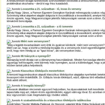
A rendszeresen lovagló tizenévesek szervezetében kevesebb a stresszhormon, amin
problémákat okozhatna – derül ki egy friss kutatásból.
Lovasetika a 21. században - ló, lovas és verseny
Károlyi Nagy János, a Pannon Egyetem Georgikon Karának ménesgazda szakos végz
Szövetség etikai alapelvei alapján dolgozta ki összeállítását a lovasetikáról, amelyet hi
érezte ugyanis, hogy Magyarországon jelentős hiányosságok vannak ezen a téren. Ezút
témakörét boncolgatja.
Lovasetika a 21. században - a ló ismerete
Károlyi Nagy János, a Pannon Egyetem Georgikon Karának ménesgazda szakos végz
Szövetség etikai alapelvei alapján dolgozta ki összeállítását a lovasetikáról, amelyet hi
érezte ugyanis, hogy Magyarországban jelentős hiányosságok vannak ezen a téren
Miért nem versenyzem?
"Még a legjobb lovasbarátaim sem értik és gyakran kérdezik: miért nem versenyzem? 
Miért van az, hogy a közhit a minőségi lovaglás és a versenyzés közé egyenlőségjelet
arról, hogy nem mindig az az "igazi lovas", aki versenyeken indul...
Mi hiányzik a nyeregről?
Manapság ismét divatja van a dámanyereg használatának. Minden furcsasága ellené
ugyanúgy kell lovagolni, mint bármely más nyeregben, azzal a különbséggel, hogy a job
kézben tartott pálca helyettesíti.
Klasszikus lókiképzés mesterfokon
A nemzeti hagyományokon alapuló klasszikus lókiképzése alapjaiba nyerhettek betekin
lovassport iránt érdeklődők. Dr. Gőblyös István lókiképző, edző, díjlovas bíró előadá
Klub adott otthont.
A lovaglás könnyű?
A lovasok általában nincsenek egyszerű helyzetben, ha olyasvalakinek kell mesélniük 
tapasztalta meg azt, milyen érzés együttműködni, eggyé válni egy lóval. Ez azonban má
lesz egyszerűen csak megmutatni egy rövidke videót.
A szabadidomítás és a klasszikus lókiképzés találkozása
A múlt héten Tászler Melinda Patással, és Hexszel, valamint Mráz Edina Szávával vol