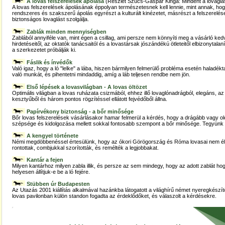
A lovas felszerelések ápolása
(Részlet Szűcs-Gáspár Kinga: Mindent a lovaglá
A lovas felszerelések ápolásának éppolyan természetesnek kell lennie, mint annak, hogy
rendszeres és szakszerű ápolás egyrészt a kulturált kinézetet, másrészt a felszerelése
biztonságos lovaglást szolgálja.
Zablák minden mennyiségben
Zablából annyiféle van, mint égen a csillag, ami persze nem könnyíti meg a vásárló kedv
hirdetéseitől, az oktatók tanácsaitól és a lovastársak jószándékú ötleteitől elbizonytal
a szerkezetet próbálják ki.
Fáslik és ínvédők
Való igaz, hogy a ló "lelke" a lába, hiszen bármilyen felmerülő probléma esetén haladékt
való munkát, és pihentetni mindaddig, amíg a láb teljesen rendbe nem jön.
Első lépések a lovasvilágban - A lovas öltözet
Optimális világban a lovas ruházata csizmából, ehhez illő lovaglónadrágból, elegáns, az
kesztyűből és három pontos rögzítéssel ellátott fejvédőből állna.
Papírvékony biztonság - a bőr minősége
Bőr lovas felszerelések vásárlásakor hamar felmerül a kérdés, hogy a drágább vagy o
szépsége és kidolgozása mellett sokkal fontosabb szempont a bőr minősége. Tegyünk p
A kengyel története
Némi megdöbbenéssel értesülünk, hogy az ókori Görögország és Róma lovasai nem élt
rontottak, combjukkal szorították, és remélték a legjobbakat.
Kantár a fejen
Milyen kantárhoz milyen zabla illik, és persze az sem mindegy, hogy az adott zablát hog
helyesen állítjuk-e be a ló fejére.
Stübben úr Budapesten
Az Utazás 2001 kiállítás alkalmával hazánkba látogatott a világhírű német nyeregkészít
lovas pavilonban külön standon fogadta az érdeklődőket, és válaszolt a kérdésekre.