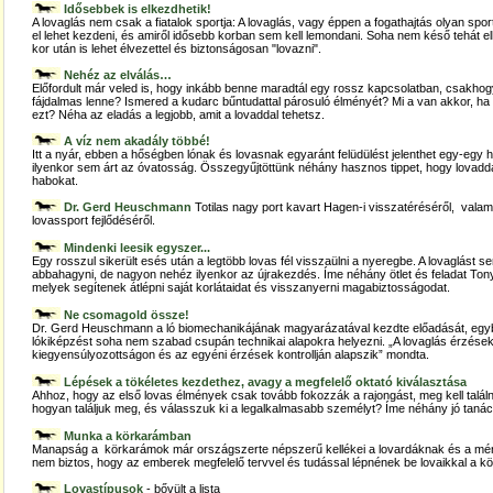
Idősebbek is elkezdhetik!
A lovaglás nem csak a fiatalok sportja: A lovaglás, vagy éppen a fogathajtás olyan spor
el lehet kezdeni, és amiről idősebb korban sem kell lemondani. Soha nem késő tehát e
kor után is lehet élvezettel és biztonságosan "lovazni".
Nehéz az elválás…
Előfordult már veled is, hogy inkább benne maradtál egy rossz kapcsolatban, csakhogy 
fájdalmas lenne? Ismered a kudarc bűntudattal párosuló élményét? Mi a van akkor, ha
ezt? Néha az eladás a legjobb, amit a lovaddal tehetsz.
A víz nem akadály többé!
Itt a nyár, ebben a hőségben lónak és lovasnak egyaránt felüdülést jelenthet egy-egy 
ilyenkor sem árt az óvatosság. Összegyűjtöttünk néhány hasznos tippet, hogy lovadd
habokat.
Dr. Gerd Heuschmann
Totilas nagy port kavart Hagen-i visszatéréséről, valam
lovassport fejlődéséről.
Mindenki leesik egyszer...
Egy rosszul sikerült esés után a legtöbb lovas fél visszaülni a nyeregbe. A lovaglást
abbahagyni, de nagyon nehéz ilyenkor az újrakezdés. Íme néhány ötlet és feladat Ton
melyek segítenek átlépni saját korlátaidat és visszanyerni magabiztosságodat.
Ne csomagold össze!
Dr. Gerd Heuschmann a ló biomechanikájának magyarázatával kezdte előadását, egybe
lókiképzést soha nem szabad csupán technikai alapokra helyezni. „A lovaglás érzése
kiegyensúlyozottságon és az egyéni érzések kontrollján alapszik” mondta.
Lépések a tökéletes kezdethez, avagy a megfelelő oktató kiválasztása
Ahhoz, hogy az első lovas élmények csak tovább fokozzák a rajongást, meg kell találn
hogyan találjuk meg, és válasszuk ki a legalkalmasabb személyt? Íme néhány jó tanác
Munka a körkarámban
Manapság a körkarámok már országszerte népszerű kellékei a lovardáknak és a m
nem biztos, hogy az emberek megfelelő tervvel és tudással lépnének be lovaikkal a 
Lovastípusok
- bővült a lista