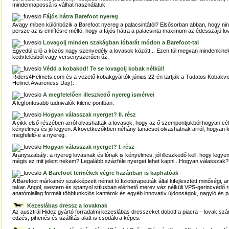
mindennapossá is válhat használatuk.
Fájós hátra Barefoot nyereg
Avagy miben különbözik a Barefoot nyereg a palacsintától? Elsősorban abban, hogy ninc
persze az is említésre méltó, hogy a fájós hátra a palacsinta maximum az édesszájú l
Lovagolj minden szakágban lóbarát módon a Barefoot-tal
Egyedül a ló a közös nagy szenvedély a lovasok között... Ezen túl megvan mindenkin
kedvtelésből vagy versenyszerűen űz.
Védd a kobakod! Te se lovagolj kobak nélkül!
Riders4Helmets.com és a vezető kobakgyártók június 22-én tartják a Tudatos Kobakvise
Helmet Awareness Day).
A megfelelően illeszkedő nyereg ismérvei
A legfontosabb tudnivalók kilenc pontban.
Hogyan válasszak nyerget? II. rész
A cikk első részében arról olvashattak a lovasok, hogy az ő szempontjukból hogyan cé
kényelmes és jó legyen. A következőkben néhány tanácsot olvashatnak arról, hogyan ke
megfelelő-e a nyereg.
Hogyan válasszak nyerget? I. rész
Aranyszabály: a nyereg lovasnak és lónak is kényelmes, jól illeszkedő kell, hogy legyen
mégis ez mit jelent nekem? Legalább százféle nyerget lehet kapni...Hogyan válasszak?
A Barefoot termékek végre hazánban is kaphatóak
A Barefoot márkanév szakképzett német ló fizioterapeuták által kifejlesztett minőségi, 
takar. Angol, western és spanyol stílusban elérhető merev váz nélküli VPS-gerincvédő 
anatómiailag formált többfunkciós kantárok és egyéb innovatív újdonságok, nagyló és 
Kezeslábas dressz a lovaknak
Az ausztrál Hidez gyártó forradalmi kezeslábas dresszeket dobott a piacra – lovak számá
edzés, pihenés és szállítás alatt is csodákra képes.