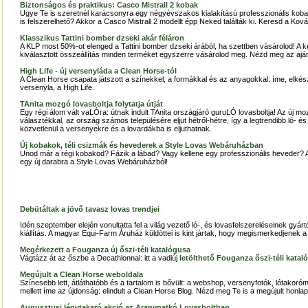
Biztonságos és praktikus: Casco Mistrall 2 kobak
Ugye Te is szeretnél karácsonyra egy négyévszakos kialakítású professzionális kobako
is felszerelhető? Akkor a Casco Mistrall 2 modellt épp Neked találták ki. Keresd a K
Klasszikus Tattini bomber dzseki akár féláron
A KLP most 50%-ot elenged a Tattini bomber dzseki árából, ha szettben vásárolod! A
kiválasztott összeállítás minden terméket egyszerre vásárolod meg. Nézd meg az aján
High Life - új versenyláda a Clean Horse-tól
A Clean Horse csapata játszott a színekkel, a formákkal és az anyagokkal: íme, elkés
versenyla, a High Life.
TAnita mozgó lovasboltja folytatja útját
Egy régi álom vált vaLÓra: útnak indult TAnita országjáró guruLÓ lovasboltja! Az új m
választékkal, az ország számos településére eljut hétről-hétre, így a legtrendibb ló- é
közvetlenül a versenyekre és a lovardákba is eljuthatnak.
Új kobakok, téli csizmák és hevederek a Style Lovas Webáruházban
Unod már a régi kobakod? Fázik a lábad? Vagy kellene egy professzionális heveder? 
egy új darabra a Style Lovas Webáruházból!
Debütáltak a jövő tavasz lovas trendjei
Idén szeptember elején vonultatta fel a világ vezető ló-, és lovasfelszereléseinek gyá
kiállítás. A magyar Equi-Farm Áruház küldöttei is kint jártak, hogy megismerkedjenek a
Megérkezett a Fouganza új őszi-téli katalógusa
Vágtázz át az őszbe a Decathlonnal: itt a vadiúj
letölthető Fouganza őszi-téli katal
Megújult a Clean Horse weboldala
Színesebb lett, átláthatóbb és a tartalom is bővült: a webshop, versenyfotók, lótakor
mellett íme az újdonság: elindult a Clean Horse Blog. Nézd meg Te is a megújult honla
Augusztusi légytakaró akció az Aranypatkó Lovasboltban