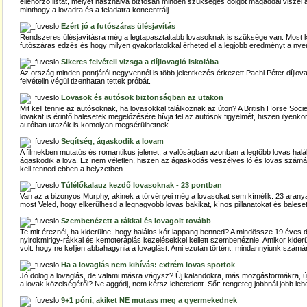
ellenőrző listát, melyet használva biztosan minden szükséges dolgot magaddal viszel 
minthogy a lovadra és a feladatra koncentrálj.
Ezért jó a futószáras ülésjavítás
Rendszeres ülésjavításra még a legtapasztaltabb lovasoknak is szüksége van. Most kid
futószáras edzés és hogy milyen gyakorlatokkal érheted el a legjobb eredményt a nye
Sikeres felvételi vizsga a díjlovagló iskolába
Az ország minden pontjáról negyvennél is több jelentkezés érkezett Pachl Péter díjlovagl
felvételin végül tizenhatan tettek próbát.
Lovasok és autósok biztonságban az utakon
Mit kell tennie az autósoknak, ha lovasokkal találkoznak az úton? A British Horse Soci
lovakat is érintő balesetek megelőzésére hívja fel az autósok figyelmét, hiszen ilyen
autóban utazók is komolyan megsérülhetnek.
Segítség, ágaskodik a lovam
A filmekben mutatós és romantikus jelenet, a valóságban azonban a legtöbb lovas halál
ágaskodik a lova. Ez nem véletlen, hiszen az ágaskodás veszélyes ló és lovas számá
kell tenned ebben a helyzetben.
Túlélőkalauz kezdő lovasoknak - 23 pontban
Van az a bizonyos Murphy, akinek a törvényei még a lovasokat sem kímélik. 23 aran
most Veled, hogy elkerülhesd a legnagyobb lovas bakikat, kínos pillanatokat és balese
Szembenézett a rákkal és lovagolt tovább
Te mit éreznél, ha kiderülne, hogy halálos kór lappang benned? A mindössze 19 éves 
nyirokmirigy-rákkal és kemoterápiás kezelésekkel kellett szembenéznie. Amikor kiderü
volt: hogy ne kelljen abbahagynia a lovaglást. Ami ezután történt, mindannyiunk számá
Ha a lovaglás nem kihívás: extrém lovas sportok
Jó dolog a lovaglás, de valami másra vágysz? Új kalandokra, más mozgásformákra, 
a lovak közelségéről? Ne aggódj, nem kérsz lehetetlent. Sőt: rengeteg jobbnál jobb le
9+1 póni, akiket NE mutass meg a gyermekednek