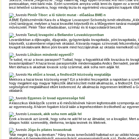
Sokszor, mintha „megérezné”, hogy valami fáj, vagy éppen örömteli. A ló nem csak érez
pontosabban, mint bárki más. Ezért szeretünk annyira velük lenni és éppen ez a ter
teszi lehetővé számunkra, hogy mindig tiszta és egyértelmű visszajelzést kapjunk tőlü
Pintér Tibor: a ló tükröt mutat - előadása BME-n
A BME Építészmérnöki Kara és a Magyar Lovassport Szövetség ismét elindította „A lót
című tantárgyat, melyben a hazai lovasélet képviselői és a Műegyetem tanárai mutatják
művészetét. Pintér Tibor előadásában, színház és ló kapcsolatáról beszélt.
Tanulj lovagolni a Bellandor Lovasközpontban
Lovardánkban a díjlovaglás, díjugratás, gyógyterápiás lovagoltatás, póni lovagoltatás, il
képviselői, szakemberei végeznek oktatást. A lovarda magas színvonalú felszereltsé
lovagolt iskolalovaink illetve póni lovaink mind hozzájárulnak az oktatás kiemelkedő s
Lóháton mindenki egyenlő?
Te tudod, mi az a lovas parasport? Tudtad, hogy a fogyatékkal élők lovazása és lovag
lovasterápiában? A hazai lovas parasportolók mindennapjaiba Andics Bernadett, parali
Mert idehaza is akadnak lovasok szép számmal, akik soha nem adják fel.
Ha eltűnt a lovad, a findlost24 közösség megtalálja
Mekkora a hazai lovas közösség ereje? Ezt a kérdést feszegettük a napokban a sz
hogy megjelent egy magyar fejlesztők által készített mobil alkalmazás, a findlost24. En
segítségével megtalálhasd eltűnt kedvenced. Az alkalmazás ingyenesen letölthető a G
oldalairól.
Egyenes út lovad egyenessége felé
A klasszikus lókiképzők szerint a ló minősítésének három legfontosabb szempontja a
az egyenesség. A három fogalom közül talán a legnehezebben érzékelhető az egyenes
Lovasok, akik soha nem adják fel
Ezek a lovasok azt üzenik, hogy soha ne add fel se az álmaidat, se a lovaglást. Mert a
átlagos hobbi: szenvedély, életforma, terápia testnek és léleknek.
Jóga és pilates lovasoknak
"Már megint úgy fáj a derekam." Hány lovas ismerősödtől hallottad ezt az utóbbi hón
általában a ló bemelegítéséről, egyensúlyáról, egyenességéről esik szó. Pedig ehhez 