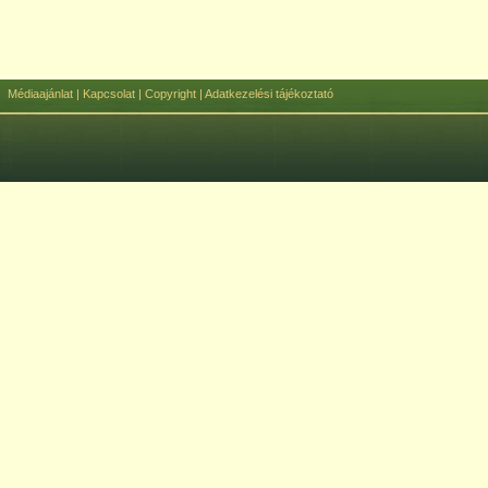
Médiaajánlat
|
Kapcsolat
|
Copyright
|
Adatkezelési tájékoztató