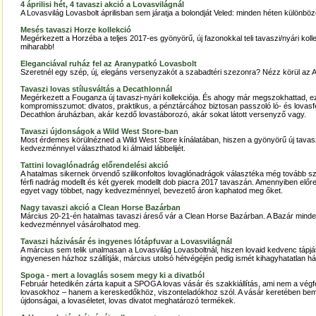
4 áprilisi hét, 4 tavaszi akció a Lovasvilágnál
A Lovasvilág Lovasbolt áprilisban sem járatja a bolondját Veled: minden héten különbö
Mesés tavaszi Horze kollekció
Megérkezett a Horzéba a teljes 2017-es gyönyörű, új fazonokkal teli tavaszi/nyári koll
miharabb!
Eleganciával ruház fel az Aranypatkó Lovasbolt
Szeretnél egy szép, új, elegáns versenyzakót a szabadtéri szezonra? Nézz körül az 
Tavaszi lovas stílusváltás a Decathlonnál
Megérkezett a Fouganza új tavaszi-nyári kollekciója. És ahogy már megszokhattad, ez
kompromisszumot: divatos, praktikus, a pénztárcához biztosan passzoló ló- és lovasf
Decathlon áruházban, akár kezdő lovastáborozó, akár sokat látott versenyző vagy.
Tavaszi újdonságok a Wild West Store-ban
Most érdemes körülnézned a Wild West Store kínálatában, hiszen a gyönyörű új tavas
kedvezménnyel választhatod ki álmaid lábbelijét.
Tattini lovaglónadrág előrendelési akció
A hatalmas sikernek örvendő szilikonfoltos lovaglónadrágok választéka még tovább szél
férfi nadrág modellt és két gyerek modellt dob piacra 2017 tavaszán. Amennyiben előr
egyet vagy többet, nagy kedvezménnyel, bevezető áron kaphatod meg őket.
Nagy tavaszi akció a Clean Horse Bazárban
Március 20-21-én hatalmas tavaszi áreső vár a Clean Horse Bazárban. A Bazár mind
kedvezménnyel vásárolhatod meg.
Tavaszi házivásár és ingyenes lótápfuvar a Lovasvilágnál
A március sem telik unalmasan a Lovasvilág Lovasboltnál, hiszen lovaid kedvenc tápját
ingyenesen házhoz szállítják, március utolsó hétvégéjén pedig ismét kihagyhatatlan há
Spoga - mert a lovaglás sosem megy ki a divatból
Február hetedikén zárta kapuit a SPOGA lovas vásár és szakkiállítás, ami nem a vég
lovasokhoz – hanem a kereskedőkhöz, viszonteladókhoz szól. A vásár keretében bem
újdonságai, a lovaséletet, lovas divatot meghatározó termékek.