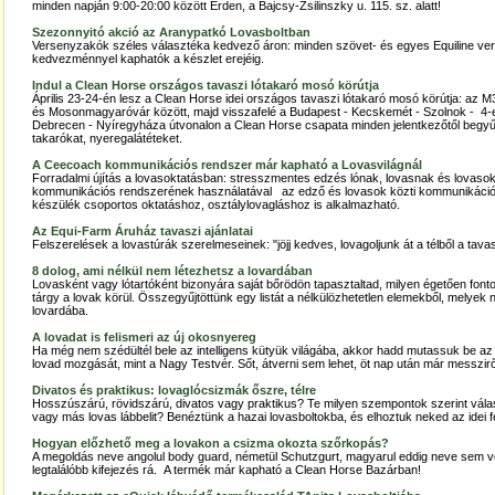
minden napján 9:00-20:00 között Érden, a Bajcsy-Zsilinszky u. 115. sz. alatt!
Szezonnyitó akció az Aranypatkó Lovasboltban
Versenyzakók széles választéka kedvező áron: minden szövet- és egyes Equiline v
kedvezménnyel kaphatók a készlet erejéig.
Indul a Clean Horse országos tavaszi lótakaró mosó körútja
Április 23-24-én lesz a Clean Horse idei országos tavaszi lótakaró mosó körútja: a
és Mosonmagyaróvár között, majd visszafelé a Budapest - Kecskemét - Szolnok - 4-es
Debrecen - Nyíregyháza útvonalon a Clean Horse csapata minden jelentkezőtől begyűjt
takarókat, nyeregalátéteket.
A Ceecoach kommunikációs rendszer már kapható a Lovasvilágnál
Forradalmi újítás a lovasoktatásban: stresszmentes edzés lónak, lovasnak és lovaso
kommunikációs rendszerének használatával az edző és lovasok közti kommunikációt
készülék csoportos oktatáshoz, osztálylovagláshoz is alkalmazható.
Az Equi-Farm Áruház tavaszi ajánlatai
Felszerelések a lovastúrák szerelmeseinek: "jöjj kedves, lovagoljunk át a télből a tava
8 dolog, ami nélkül nem létezhetsz a lovardában
Lovasként vagy lótartóként bizonyára saját bőrödön tapasztaltad, milyen égetően fonto
tárgy a lovak körül. Összegyűjtöttünk egy listát a nélkülözhetetlen elemekből, melyek n
lovardába.
A lovadat is felismeri az új okosnyereg
Ha még nem szédültél bele az intelligens kütyük világába, akkor hadd mutassuk be az 
lovad mozgását, mint a Nagy Testvér. Sőt, átverni sem lehet, öt nap után már messziről
Divatos és praktikus: lovaglócsizmák őszre, télre
Hosszúszárú, rövidszárú, divatos vagy praktikus? Te milyen szempontok szerint vál
vagy más lovas lábbelit? Benéztünk a hazai lovasboltokba, és elhoztuk neked az idei fe
Hogyan előzhető meg a lovakon a csizma okozta szőrkopás?
A megoldás neve angolul body guard, németül Schutzgurt, magyarul eddig neve sem vol
legtalálóbb kifejezés rá. A termék már kapható a Clean Horse Bazárban!