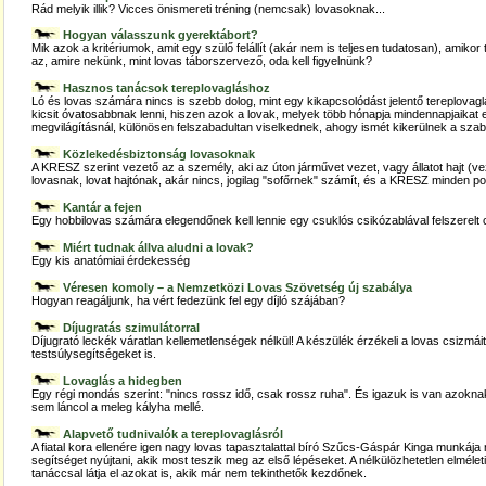
Rád melyik illik? Vicces önismereti tréning (nemcsak) lovasoknak...
Hogyan válasszunk gyerektábort?
Mik azok a kritériumok, amit egy szülő felállít (akár nem is teljesen tudatosan), amik
az, amire nekünk, mint lovas táborszervező, oda kell figyelnünk?
Hasznos tanácsok tereplovagláshoz
Ló és lovas számára nincs is szebb dolog, mint egy kikapcsolódást jelentő tereplova
kicsit óvatosabbnak lenni, hiszen azok a lovak, melyek több hónapja mindennapjaikat 
megvilágításnál, különösen felszabadultan viselkednek, ahogy ismét kikerülnek a sza
Közlekedésbiztonság lovasoknak
A KRESZ szerint vezető az a személy, aki az úton járművet vezet, vagy állatot hajt (v
lovasnak, lovat hajtónak, akár nincs, jogilag "sofőrnek" számít, és a KRESZ minden po
Kantár a fejen
Egy hobbilovas számára elegendőnek kell lennie egy csuklós csikózablával felszerelt c
Miért tudnak állva aludni a lovak?
Egy kis anatómiai érdekesség
Véresen komoly – a Nemzetközi Lovas Szövetség új szabálya
Hogyan reagáljunk, ha vért fedezünk fel egy díjló szájában?
Díjugratás szimulátorral
Díjugrató leckék váratlan kellemetlenségek nélkül! A készülék érzékeli a lovas csizmáit
testsúlysegítségeket is.
Lovaglás a hidegben
Egy régi mondás szerint: "nincs rossz idő, csak rossz ruha". És igazuk is van azokn
sem láncol a meleg kályha mellé.
Alapvető tudnivalók a tereplovaglásról
A fiatal kora ellenére igen nagy lovas tapasztalattal bíró Szűcs-Gáspár Kinga munká
segítséget nyújtani, akik most teszik meg az első lépéseket. A nélkülözhetetlen elméle
tanáccsal látja el azokat is, akik már nem tekinthetők kezdőnek.