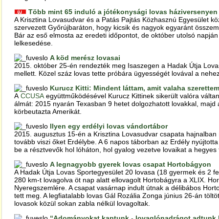
Több mint 65 induló a jótékonysági lovas háziversenyen
A Krisztina Lovasudvar és a Patás Pajtás Közhasznú Egyesület k
szervezett Győrújbaráton, hogy kicsik és nagyok egyaránt összem
Bár az eső elmosta az eredeti időpontot, de október utolsó napjá
lelkesedése.
A köd merész lovasai
2015. október 25-én rendezték meg Isaszegen a Hadak Útja Lova
mellett. Közel száz lovas tette próbára ügyességét lovával a nehez
Kurucz Kitti: Mindent láttam, amit valaha szerette
A
CCUSA
együttműködésével Kurucz Kittinek sikerült valóra váltan
álmát: 2015 nyarán Texasban 9 hetet dolgozhatott lovakkal, majd 
körbeutazta Amerikát.
Ilyen egy erdélyi lovas vándortábor
2015. augusztus 15-én a Krisztina Lovasudvar csapata hajnalban 
tovább viszi őket Erdélybe. A 6 napos táborban az Erdély nyújtotta 
be a résztvevők hol lóháton, hol gyalog vezetve lovaikat a hegyes
A legnagyobb gyerek lovas csapat Hortobágyon
A Hadak Útja Lovas Sportegyesület 20 lovasa (18 gyermek és 2 feln
280 km-t lovagolva öt nap alatt ellovagolt Hortobágyra a XLIX. H
Nyeregszemlére. A csapat vasárnap indult útnak a délibábos Horto
tett meg. A legfiatalabb lovas Gál Rozália Zonga június 26-án töltöt
lovasok közül sokan zabla nélkül lovagoltak.
“Adományokat kaptunk - lovaglónadrágot adtunk 