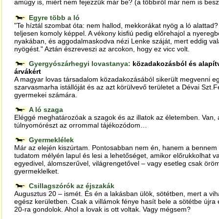
amúgy is, miért nem fejezzük már be? (a többiről már nem is beszé
Egyre több a ló
"Te híztál szombat óta: nem hallod, mekkorákat nyög a ló alattad? 
teljesen komoly képpel. A vékony kisfiú pedig előrehajol a nyere
nyakában, és aggodalmaskodva nézi Lenke száját, mert eddig val
nyögést." Aztán észreveszi az arcokon, hogy ez vicc volt.
Gyergyószárhegyi lovastanya:
közadakozásból és alapítv
árvákért
A magyar lovas társadalom közadakozásából sikerült megvenni egy
szarvasmarha istállóját és az azt körülvevő területet a Dévai Szt.
gyermekei számára.
A ló szaga
Eléggé meghatározóak a szagok és az illatok az életemben. Van, ak
túlnyomórészt az orrommal tájékozódom…
Gyermeklélek
Már az elején kiszúrtam. Pontosabban nem én, hanem a bennem é
tudatom mélyén lapul és lesi a lehetőséget, amikor előrukkolhat v
egyedivel, álomszerűvel, világrengetővel – vagy esetleg csak ör
gyermeklelket.
Csillagszórók az éjszakák
Augusztus 20 – ismét. És én a lakásban ülök, sötétben, mert a vihar
egész kerületben. Csak a villámok fénye hasít bele a sötétbe újra 
20-ra gondolok. Ahol a lovak is ott voltak. Vagy mégsem?