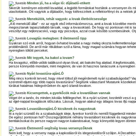
Minden jó, ha a vége ló: díjátadó-etikett
Sikerült: keményen edzettél lovaddal, a legjobb formátokat hoztátok a versenyen és 
utasítottatok. Ott vagytok a díjátadón, hogy kiélvezzétek a reflektorfényt és a nektek j
Menekülök, tehát vagyok: a lovak életbölcsessége
„A ló menekülő állat” - ez az egyik első információmorzsa, amit a lovak közelébe mer
megosztanak tapasztaltabb társaik, vagy a lovasoktató. De hogy ez pontosan mit is taka
veszélyt egy nejlonzacskó, vagy egy pocsolya, azzal csak később szembesülnek. Ol
Lovaglás melegben: 8 életmentő tipp
Gyakran szó esik arról, hogyan óvhatod lovadat a nagy meleg okozta kellemetlenség
problémáktól. De arról már ritkábban szól a fáma, hogy magad számára hogyan tehete
nyeregben töltött perceket.
Mit tegyek, ha bakol a lovam?
Ha lovagolsz, előbb-utóbb találkozol olyan lóval, aki bakolni fog alattad. A legfontosabb,
persze könnyebb mondani, mint megtenni, de van öt hasznos tanácsunk a nyeregbe
Nyári lovastúra-ajánLÓ
Még nincs konkrét terved, hogy mivel töltsd jól megérdemelt nyári szabadságodat? Va
szeretnél eljutni egy több napos lovastúrára? Segítünk választani! Mutatunk közelieket,
túrákat hatalmas hidegvérűeken és apró izlandi lovakon.
Kicsengettek, a gyerkőcök már a lovardában vannak
Véget ért a tanév, és minden iskolás fellélegezhet. Itt a nyári szünet, kezdetét veszi
az éjjel-nappal lovaglások időszaka. Lássuk, hogyan alakul egy átlagos lovas ifjú napj
LovastáborajánLÓ kicsiknek és nagyoknak
Itt a nyári szünidő és a szabadságok ideje, ilyenkor kortól és nemtől függetlenül mind
De egész pontosan hol? Összegyűjtöttünk néhány lovastábort kicsiknek és nagyoknak
bentlakósokat és persze nagyon-nagyon kalandosakat, hogy könnyebb legyen dönteni
Életmentő segítség lovas versenyzőknek
Nem kell, hogy a verseny napja a kapkodásról és idegeskedésről szóljon. A Decathlon 