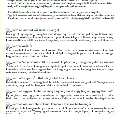
Megérkezett az eQuick lábvédő termékcsalád TAnita Lovasboltjába
Ismerd meg az innovatív tervezésű, kiváló minőségű anyagokból készült anatómiailag 
mely a ló mozgásával egyidejűleg mozgó speciális gélt tartalmaz!
A védőfelszerelés életet ment - szülőtársainak üzen egy lovas anyuka
Egy brit anyuka, akinek a kislánya egy lovasbalesetben életveszélyes sérülést szenvede
figyelmét, hogy gondoskodjanak arról, gyermekük mindig megfelelő védőöltözetben üljö
Barefoot váz nélküli nyergek
Notting Hill ugrónyereg, Barrydale idomítónyereg és Ride on pad patrac kapható a Baref
márkanév szakképzett német ló fizioterapeuták által kifejlesztett minőségi, anatómiailag
funkcionalitáson felül ló és lovas kényelme, és az erőszakmentesség szem előtt tartása a
VízálLÓ
Visszavonhatatlanul beköszöntött az ősz. Borús idő és özönvízszerű esőzések uralják 
elszánt lovasoknak ez sem jelenthet akadályt! Ne hagyd, hogy az eső kedvedet szegje
fegyverkezz fel az őszi ború ellen!
Zabla nélküli zabla - micsoda képtelenség... vagy megoldás a zablai
Zabla nélkül is célozzuk meg az elengedettséget és a finom kommunikációt ló és lovas k
kantárhoz való csatolása ugyanolyan mint egy egyszerű zabláé vagy hackamoré! Laposa
rajta éles szélek, minden lekerekített.
DizájnoLÓ - Különleges lófelszerelések
Gondolkoztál már azon, hogy feldobd lófelszerelésedet valami egyedivel? Válogass ös
számára, hogy feldobd hangulatodat a szürke hétköznapokon.
Hogyan előzhetem meg a nyeregtörést vagy hogyan gyógyíthatom?
Nyeregtörés, nyeregnyomás: a ló hátán az egyenetlen nyomás hatására keletkező dör
beduzzad, rosszabb esetben a szőr kidörzsölődik, a bőr feltörik, mélyebb rétegekben is
Lóra szerelhető kandi kamera a lovasok biztonságáért
Különleges láthatósági mellény és a lóra szerelt "kandi kamera" lehet a lovasok bizto
és lovasra helyezett "Mosolyogj a kamerába!" felirat az angol fejlesztők szerint a hag