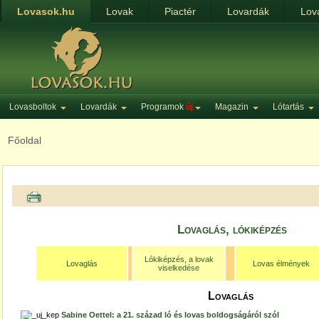
Lovasok.hu
Lovak
Piactér
Lovardák
Lov
Lovasboltok
Lovardák
Programok
új
Magazin
Lótartás
Főoldal
Lovaglás, lókiképzés
Lókiképzés, a lovak
Lovaglás
Lovas élmények
viselkedése
Lovaglás
Sabine Oettel: a 21. század ló és lovas boldogságáról szól