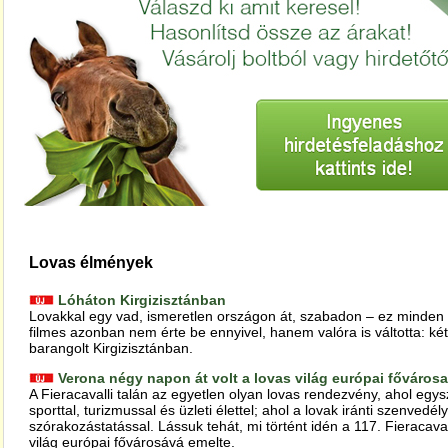
Lovas élmények
Lóháton Kirgizisztánban
Lovakkal egy vad, ismeretlen országon át, szabadon – ez minden 
filmes azonban nem érte be ennyivel, hanem valóra is váltotta: két
barangolt Kirgizisztánban.
Verona négy napon át volt a lovas világ európai fővárosa
A Fieracavalli talán az egyetlen olyan lovas rendezvény, ahol egys
sporttal, turizmussal és üzleti élettel; ahol a lovak iránti szenvedé
szórakozástatással. Lássuk tehát, mi történt idén a 117. Fieracava
világ európai fővárosává emelte.