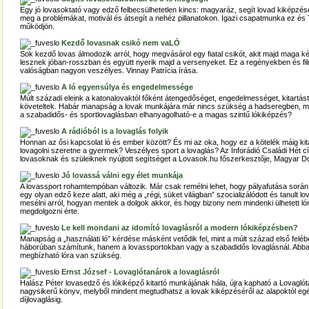
Egy jó lovasoktató vagy edző felbecsülhetetlen kincs: magyaráz, segít lovad kiképzé
meg a problémákat, motivál és átsegít a nehéz pillanatokon. Igazi csapatmunka ez és T
működjön.
Kezdő lovasnak csikó nem vaLÓ
Sok kezdő lovas álmodozik arról, hogy megvásárol egy fiatal csikót, akit majd maga ké
lesznek jóban-rosszban és együtt nyerik majd a versenyeket. Ez a regényekben és f
valóságban nagyon veszélyes. Vinnay Patrícia írása.
A ló egyensúlya és engedelmessége
Múlt századi eleink a katonalovaktól főként átengedőséget, engedelmességet, kitartás
követeltek. Habár manapság a lovak munkájára már nincs szükség a hadseregben, mé
a szabadidős- és sportlovaglásban elhanyagolható-e a magas szintű lókiképzés?
A rádióból is a lovaglás folyik
Honnan az ősi kapcsolat ló és ember között? És mi az oka, hogy ez a kötelék máig kita
lovagolni szeretne a gyermek? Veszélyes sport a lovaglás? Az Inforádió Családi Hét
lovasoknak és szüleiknek nyújtott segítséget a Lovasok.hu főszerkesztője, Magyar Do
Jó lovassá válni egy élet munkája
A lovassport rohamtempóban változik. Már csak remélni lehet, hogy pályafutása során
egy olyan edző keze alatt, aki még a „régi, süket világban” szocializálódott és tanult l
mesélni arról, hogyan mentek a dolgok akkor, és hogy bizony nem mindenki ülhetett lór
megdolgozni érte.
Le kell mondani az idomító lovaglásról a modern lókiképzésben?
Manapság a „használati ló” kérdése másként vetődik fel, mint a múlt század első felé
háborúban számítunk, hanem a lovassportokban vagy a szabadidős lovaglásnál. Abba
megbízható lóra van szükség.
Ernst József - Lovaglótanárok a lovaglásról
Halász Péter lovasedző és lókiképző kitartó munkájának hála, újra kapható a Lovaglót
nagysikerű könyv, melyből mindent megtudhatsz a lovak kiképzéséről az alapoktól e
díjlovaglásig.