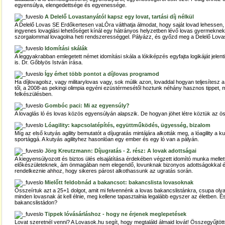
egyensúlya, elengedettsége és egyenessége.
A Delelő Lovastanyától kapsz egy lovat, tartási díj nélkül
A Delelő Lovas SE Erdőkertesen vaLÓra válthatja álmodat, hogy saját lovad lehessen
ingyenes lovaglási lehetőséget kínál egy hátrányos helyzetben lévő lovas gyermeknek, a
szorgalommal lovagolna heti rendszerességgel. Pályázz, és győzd meg a Delelő Lova
Idomítási skálák
A leggyakrabban emlegetett német idomítási skála a lókiképzés egyfajta logikáját jelen
is. Dr. Gőblyös István írása.
Így érhet több pontot a díjlovas programod
Ha díjlovagolsz, vagy militarylovas vagy, sok múlik azon, lovaddal hogyan teljesítesz 
től, a 2008-as pekingi olimpia egyéni ezüstérmesétől hoztunk néhány hasznos tippet, 
felkészülésben.
Gombóc paci: Mi az egyensúly?
A lovaglás ló és lovas közös egyensúlyán alapszik. De hogyan jöhet létre köztük az 
Lóagility: kapcsolatépítés, együttműködés, ügyesség, bizalom
Míg az első kutyás agility bemutatót a díjugratás mintájára alkották meg, a lóagility a kut
sportággá. A kutyás agilityhez hasonlóan egy ember és egy ló van a pályán.
Jörg Kreutzmann: Díjugratás - 2. rész: A lovak adottságai
A kiegyensúlyozott és biztos ülés elsajátítása érdekében végzett idomító munka melle
előkészületeknek, ám önmagában nem elegendő, lovunknak bizonyos adottságokkal é
rendelkeznie ahhoz, hogy sikeres párost alkothassunk az ugratás során.
Mielőtt feldobnád a bakancsot: bakancslista lovasoknak
Összeírtuk azt a 25+1 dolgot, amit mi felvennénk a lovas bakancslistánkra, csupa olyan
minden lovasnak át kell élnie, meg kellene tapasztalnia legalább egyszer az életben. É
bakancslistádon?
Tippek lóvásárláshoz - hogy ne érjenek meglepetések
Lovat szeretnél venni? A Lovasok.hu segít, hogy megtaláld álmaid lovát! Összegyűjtö