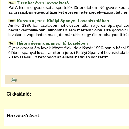
Tizenhat éves lovasoktató
Pál Adrienn egyedi eset a sportolók történetében. Négyéves kora 
az országban egyedül tizenkét évesen rajtengedélyvizsgát tett, ame
Kurzus a jerezi Királyi Spanyol Lovasiskolában
Amikor 1996-ban családommal először láttam a jerezi Spanyol Lov
bécsi Stadthalle-ban, álmomban sem mertem volna arra gondolni
lovakon lovagolhatok majd, de már akkor egy életre elragadott kü
Három évem a spanyol ló közelében
Gyerekkorom óta lovak között élek, de először 1996-ban a bécsi S
élőben spanyol lovat, amikor a jerezi Királyi Spanyol Lovasiskola 
20 lovasával. Itt kezdődött az ellenállhatatlan vonzalom.
Cikkajánló:
Hozzászólások: