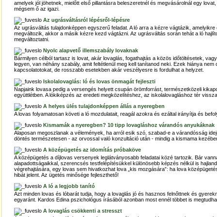
amelyek jól jöhetnek, mielőtt első pillantásra beleszeretnél és megvásárolnál egy lovat,
mégsem ő az igazi.
Az ugrásváltásról lépésről-lépésre
Az ugrásváltás tulajdonképpen egyszerű feladat. A ló arra a kézre vágtázik, amelyikre ge
megváltozik, akkor a másik kézre kezd vágtázni. Az ugrásváltás során tehát a ló hajlít
megváltoztatni.
Nyolc alapvető illemszabály lovaknak
Bármilyen célból tartasz is lovat, akár lovaglás, fogathajtás a közös időtöltésetek, vag
legyen, van néhány szabály, amit feltétlenül meg kell tanítanod neki. Ezek hiánya nem 
kapcsolatotokat, de rosszabb esetekben akár veszélyesre is fordulhat a helyzet.
Iskolalovaglás: ló és lovas önmagát fejleszti
Napjaink lovasa pedig a versengés helyett csupán örömforrást, természetközeli kikapc
együttlétben. A lókiképzés az eredeti megközelítéshez, az iskolalovagláshoz tér vissza
A helyes ülés tulajdonképpen állás a nyeregben
A lovas folyamatosan követi a ló mozdulatait, reagál azokra és ezáltal irányítja és befo
Kismamák a nyeregben? 10 tipp lovagláshoz várandós anyukáknak
Alaposan megoszlanak a vélemények, ha arról esik szó, szabad-e a várandósság idejé
döntés természetesen - az orvossal való konzultáció után - mindig a kismama kezébe
A középügetés az idomítás próbaköve
A középügetés a díjlovas versenyek leglátványosabb feladatai közé tartozik. Bár van
alapadottságaikkal, szerencsés testfelépítésükkel különösebb képzés nélkül is hajlan
végrehajtására, egy lovas sem hivatkozhat lova „kis mozgására”: ha lova középügetés
hibát jelent. Az ügetés minősége fejleszthető!
A ló a legjobb tanító
Azt minden lovas és lóbarát tudja, hogy a lovaglás jó és hasznos felnőttnek és gyer
egyaránt. Kardos Edina pszichológus írásából azonban most ennél többet is megtudhatsz 
A lovaglás csökkenti a stresszt