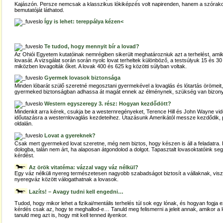
Kajászón. Persze nemcsak a klasszikus lókiképzés volt napirenden, hanem a szórakozá
bemutatóját láthatod.
Így is lehet: tereppálya kézen<
Te tudod, hogy mennyit bír a lovad?
Az Ohiói Egyetem kutatóinak nemrégiben sikerült meghatározniuk azt a terhelést, ami
lovasát. A vizsgálat során során nyolc lovat terheltek különböző, a testsúlyuk 15 és 3
miközben lovagolták őket. A lovak 400 és 625 kg közötti súlyban voltak.
Gyermek lovasok biztonsága
Minden lóbarát szülő szeretné megosztani gyermekével a lovaglás és lótartás örömei
gyermeked biztonságban adhassa át magát ennek az élménynek, szükség van bizony
Western egyszeregy 3. rész: Hogyan kezdődött?
Mindenkit arra kérek, csukja be a westernregényeket, Terence Hill és John Wayne vide
időutazásra a westernlovaglás kezdeteihez. Utazásunk Amerikától messze kezdődik, 
oldalán.
Lovat a gyereknek?
Csak mert gyermeked lovat szeretne, még nem biztos, hogy készen is áll a feladatra. Ez
dologba, talán nem árt, ha alaposan átgondolod a dolgot. Tapasztalt lovasoktatóink seg
kérdést.
Az örök vitatéma: vázzal vagy váz nélkül?
Egy váz nélküli nyereg természetesen nagyobb szabadságot biztosít a vállaknak, vi
nyeregváz között válogathatnak a lovasok.
Lazíts! – Avagy tudni kell engedni…
Tudod, hogy mikor lehet a fizikai/mentális terhelés túl sok egy lónak, és hogyan fogja e
kérdés csak az, hogy te meghallod-e… Tanuld meg felismerni a jeleit annak, amikor a
tanuld meg azt is, hogy mit kell tenned ilyenkor.