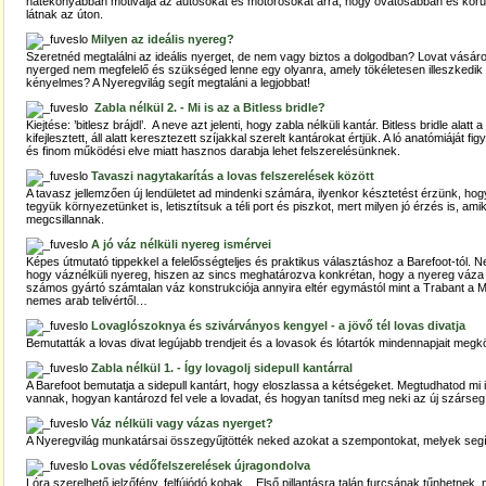
hatékonyabban motiválja az autósokat és motorosokat arra, hogy óvatosabban és körü
látnak az úton.
Milyen az ideális nyereg?
Szeretnéd megtalálni az ideális nyerget, de nem vagy biztos a dolgodban? Lovat vásáro
nyerged nem megfelelő és szükséged lenne egy olyanra, amely tökéletesen illeszkedik 
kényelmes? A Nyeregvilág segít megtaláni a legjobbat!
Zabla nélkül 2. - Mi is az a Bitless bridle?
Kiejtése: ’bitlesz brájdl’. A neve azt jelenti, hogy zabla nélküli kantár. Bitless bridle alatt 
kifejlesztett, áll alatt keresztezett szíjakkal szerelt kantárokat értjük. A ló anatómiáját 
és finom működési elve miatt hasznos darabja lehet felszerelésünknek.
Tavaszi nagytakarítás a lovas felszerelések között
A tavasz jellemzően új lendületet ad mindenki számára, ilyenkor késztetést érzünk, hog
tegyük környezetünket is, letisztítsuk a téli port és piszkot, mert milyen jó érzés is, a
megcsillannak.
A jó váz nélküli nyereg ismérvei
Képes útmutató tippekkel a felelősségteljes és praktikus választáshoz a Barefoot-tól. Nehé
hogy váznélküli nyereg, hiszen az sincs meghatározva konkrétan, hogy a nyereg váza m
számos gyártó számtalan váz konstrukciója annyira eltér egymástól mint a Trabant a 
nemes arab telivértől…
Lovaglószoknya és szivárványos kengyel - a jövő tél lovas divatja
Bemutatták a lovas divat legújabb trendjeit és a lovasok és lótartók mindennapjait meg
Zabla nélkül 1. - Így lovagolj sidepull kantárral
A Barefoot bemutatja a sidepull kantárt, hogy eloszlassa a kétségeket. Megtudhatod mi is
vannak, hogyan kantározd fel vele a lovadat, és hogyan tanítsd meg neki az új szárseg
Váz nélküli vagy vázas nyerget?
A Nyeregvilág munkatársai összegyűjtötték neked azokat a szempontokat, melyek segí
Lovas védőfelszerelések újragondolva
Lóra szerelhető jelzőfény, felfújódó kobak... Első pillantásra talán furcsának tűnhetnek