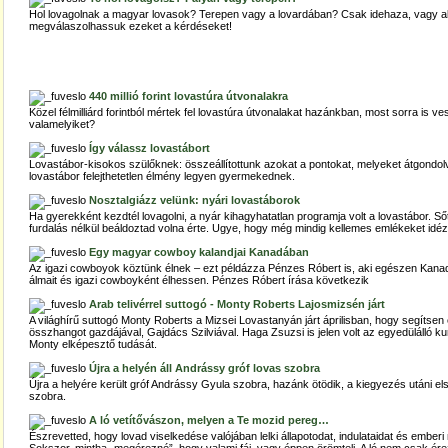
Hol lovagolnak a magyar lovasok? Terepen vagy a lovardában? Csak idehaza, vagy aká
megválaszolhassuk ezeket a kérdéseket!
440 millió forint lovastúra útvonalakra
Közel félmilliárd forintból mértek fel lovastúra útvonalakat hazánkban, most sorra is 
valamelyiket?
Így válassz lovastábort
Lovastábor-kisokos szülőknek: összeállítottunk azokat a pontokat, melyeket átgondo
lovastábor felejthetetlen élmény legyen gyermekednek.
Nosztalgiázz velünk: nyári lovastáborok
Ha gyerekként kezdtél lovagolni, a nyár kihagyhatatlan programja volt a lovastábor. Sőt,
furdalás nélkül beáldoztad volna érte. Ugye, hogy még mindig kellemes emlékeket idéz
Egy magyar cowboy kalandjai Kanadában
Az igazi cowboyok köztünk élnek – ezt példázza Pénzes Róbert is, aki egészen Kana
álmait és igazi cowboyként élhessen. Pénzes Róbert írása következik
Arab telivérrel suttogó - Monty Roberts Lajosmizsén járt
A világhírű suttogó Monty Roberts a Mizsei Lovastanyán járt áprilisban, hogy segítsen 
összhangot gazdájával, Gajdács Szilviával. Haga Zsuzsi is jelen volt az egyedülálló ku
Monty elképesztő tudását.
Újra a helyén áll Andrássy gróf lovas szobra
Újra a helyére került gróf Andrássy Gyula szobra, hazánk ötödik, a kiegyezés utáni el
szobra.
A ló vetítővászon, melyen a Te mozid pereg…
Észrevetted, hogy lovad viselkedése valójában lelki állapotodat, indulataidat és ember