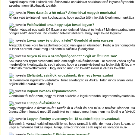
Napról napra több kiskorú esik áldozatul a családokat sakkban tartó legveszélyesebb a
azonban nem titkolhatják tovább.
Piros riasztás a hó miatt? Akkor lóval megyek munkába!
A hóra való tekintettel nem kockáztatta, hogy autóba üljön, inkább lóval ment munkáb
Felkészültél arra, hogy saját lovad legyen?
Minden vágyad egy saját ló? Ezzel a gondolattal fekszel és kelsz? Minden szabad perc
böngészed? Rendben. De valóban felkészültél arra, hogy saját lovad legyen?
Lovas vagy és utálod a telet? Gondold át még egyszer
A legtöbb lovas kora tavasztól késő őszig van igazán elemében. Pedig a téli hónapokka
is lehet szeretni, csak meg kell bennük találni a jó dolgokat.
Milyen ló illik a személyiségedhez? Segít az Öt Elem Tan!
Sok hasznos tippet olvashattál már, ami segít a lóvásárlásban. De Marton Zsófia egésze
megfelelő ló kiválasztását: segít abban, hogy a személyiségedhez leginkább illő lovat 
töltött idő mindkettőtöknek. Hogy neked már van lovad? Akkor is olvass tovább!
Elefántok, zsiráfok, oroszlánok: ilyen egy lovas szafari
Szavannákon legelésző vadállatok, forró sivatagok: ez Afrika. Talán nincs olyan lovas
bejárni Afrika varázslatos tájait.
Bajnok lovasok tízparancsolata
Gondolkoztál már azon, hogy mi lehet a közös a legsikeresebb, legeredményesebb lo
1
0 tipp lóvásárláshoz
Hogy megtalálod-e álmaid lovát? Kettőn áll a vásár és sok múlik a felkészüléseden. Ha 
útvesztőiben, fogadd meg 10 tippünket és mutasd meg, hogy nem ma jöttél le a falvédő
Legyen élmény a versenyzés: 18 szakértői tipp lovasoknak
Edzettél rá, vártad, valahol legbelül lehet, hogy tartottál is tőle, de most végre itt van: 
vagy a nyilvános bukás napja. A nap, amikor minden csak rajtad és lovadon múlik.
Te hol lovagolsz? Pályán vagy terepen?