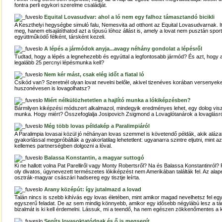
fontra perli egykori szerelme családját.
Equital Lovasudvar: ahol a ló nem egy falhoz támasztandó bicikli
A Keszthelyi hegységbe simuló falu, Nemesvita ad otthont az Equital Lovasudvarnak. I
meg, hanem elsajátíthatod azt a típusú lóhoz állást is, amely a lovat nem pusztán spo
együttműködő félként, társként kezeli.
A lépés a jármódok anyja...avagy néhány gondolat a lépésről
Tudtad, hogy a lépés a legnehezebb és egyúttal a legfontosabb jármód? És azt, hogy
legalább 25 percnyi lépésmunka kell?
Nem kér mást, csak elég időt a fiatal ló
Csikód van? Szeretnél olyan lovat nevelni belőle, akivel tizenéves korában versenyek
huszonévesen is lovagolhatsz?
Miért nélkülözhetetlen a hajlító munka a lókiképzésben?
Bármilyen kiképzési módszert alkalmazol, mindegyik eredményes lehet, egy dolog viszon
munka. Hogy miért? Összefoglalja Josipovich Zsigmond a Lovaglótanárok a lovaglásr
Még több lovas példakép a Paralimpiáról
A Paralimpia lovasai közül jó néhányan lovas szemmel is követendő példák, akik alázat
gyakorlással megpróbálták a gyakorlatilag lehetetlent: ugyanarra szintre eljutni, mint a
kellemes partnerségben dolgozni a lóval.
Balassa Konstantin, a magyar suttogó
Ki ne hallott volna Pat Parelliről vagy Monty Robertsről? Na és Balassa Konstantinró
oly divatos, úgynevezett természetes lókiképzést nem Amerikában találták fel. Az alap
osztrák-magyar császári hadsereg egy tisztje leírta.
Arany középút: így jutalmazd a lovad
Talán nincs is szebb kihívás egy lovas életében, mint amikor magad nevelhetsz fel eg
egyszerű feladat. De az sem mindig könnyebb, amikor egy idősebb négylábú lesz a tár
bizalmát is ki kell érdemelni. Lássuk, mi a teendő, ha nem egészen zökkenőmentes a k
Segíts lovasoktatódnak és ő is megsegít