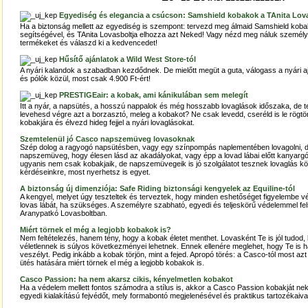
Egyediség és elegancia a csúcson: Samshield kobakok a TAnita Lov
Ha a biztonság mellett az egyediség is szempont: tervezd meg álmaid Samshield koba
segítségével, és TAnita Lovasboltja elhozza azt Neked! Vagy nézd meg náluk személ
termékeket és válaszd ki a kedvencedet!
Hűsítő ajánlatok a Wild West Store-tól
A nyári kalandok a szabadban kezdődnek. De mielőtt megüt a guta, válogass a nyári 
és pólók közül, most csak 4.900 Ft-ért!
PRESTIGEair: a kobak, ami kánikulában sem melegít
Itt a nyár, a napsütés, a hosszú nappalok és még hosszabb lovaglások időszaka, de te a
levehesd végre azt a borzasztó, meleg a kobakot? Ne csak levedd, cseréld is le rög
kobakjára és élvezd hideg fejjel a nyári lovaglásokat.
Szemtelenül jó Casco napszemüveg lovasoknak
Szép dolog a ragyogó napsütésben, vagy egy színpompás naplementében lovagolni, de 
napszemüveg, hogy élesen lásd az akadályokat, vagy épp a lovad lábai előtt kanyargó
ugyanis nem csak kobakjaik, de napszemüvegeik is jó szolgálatot tesznek lovaglás kö
kérdéseinkre, most nyerhetsz is egyet.
A biztonság új dimenziója: Safe Riding biztonsági kengyelek az Equiline-tól
A kengyel, melyet úgy teszteltek és terveztek, hogy minden eshetőséget figyelembe v
lovas lábát, ha szükséges. A személyre szabható, egyedi és teljeskörű védelemmel fe
Aranypatkó Lovasboltban.
Miért törnek el még a legjobb kobakok is?
Nem feltételezés, hanem tény, hogy a kobak életet menthet. Lovasként Te is jól tudod,
véletlennek is súlyos következményei lehetnek. Ennek ellenére meglehet, hogy Te is h
veszélyt. Pedig inkább a kobak törjön, mint a fejed. Apropó törés: a Casco-tól most a
ütés hatására miért törnek el még a legjobb kobakok is.
Casco Passion: ha nem akarsz cikis, kényelmetlen kobakot
Ha a védelem mellett fontos számodra a stílus is, akkor a Casco Passion kobakját nek
egyedi kialakítású fejvédőt, mely formabontó megjelenésével és praktikus tartozékaival 