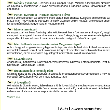
Néhány gyakorlat
(Részlet Szűcs-Gáspár Kinga: Mindent a lovaglásról című k
Az egyensúly megtalálása, A lovas érzés keresése, Független kezek, Mélyebb ülés, M
kezdőknek.
Pattanj nyeregbe! - Hogyan bánjunk a lóval
Nem a véletlen sodort az egyetemi évek alatt a Tien Shanba. Kulturális antropológia sz
magamnak, hogy nem az egyetemi tanszék által szervezett kutatási projekteken unom
lovasnomád népek hagyományait kutatom majd.
Irány a természet!
Az augusztusi kánikulai forróság után felüdülésnek hat a "vénasszonyok nyara", vagy
simogató napsugarai. Leszámítva azt a szomorú tényt, hogy a szeptemberrel végérvé
a nyaralások ideje, a lovasok számára a koraősz még sok örömöt tartogat.
Miért kellenek lovastúra útvonalak Magyarországra?
Ahhoz hogy a lovaglóközönség figyelmét elnyerjük akár belföldi akár külföldi vonatko
útvonalak kialakítására. Ennek fokozatos kiterjesztésével hozzácsatlakozhatna szo
útvonalaihoz, ezzel létrehozva egy integrált nemzetközi lovastúra útvonalat.
Lovastípusok
Angol stílusú hobbilovas, Nagyonlaza Westernlovas, Díjlovas, Lótartó hobbista, Profi 
Ugrólovas, Öttusalovas, Zsoké
Érdektelenség a lovaglás iránt
Siralmas helyzet, ha egy település a lakosság érdektelensége következtében a helyi 
egyedből álló lóállományát sem tudja foglalkoztatni.
A lovaglásról
Aki valaha is ült már lovon, átérezhette a ló és lovas közötti meghitt viszony csodála
keresztül életünk, közlekedésünk szerves része volt a ló, csak a történelmi távlatban
évben szorult vissza mindennapos társból sporteszközzé.
Vissza >>>
Ló- és Lovasfelszerelések