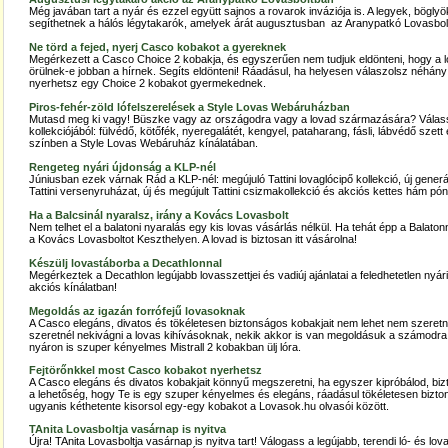
Még javában tart a nyár és ezzel együtt sajnos a rovarok inváziója is. A legyek, bögly
segíthetnek a hálós légytakarók, amelyek árát augusztusban az Aranypatkó Lovasbol
Ne törd a fejed, nyerj Casco kobakot a gyereknek
Megérkezett a Casco Choice 2 kobakja, és egyszerűen nem tudjuk eldönteni, hogy a l
örülnek-e jobban a hírnek. Segíts eldönteni! Ráadásul, ha helyesen válaszolsz néhány
nyerhetsz egy Choice 2 kobakot gyermekednek.
Piros-fehér-zöld lófelszerelések a Style Lovas Webáruházban
Mutasd meg ki vagy! Büszke vagy az országodra vagy a lovad származására? Válas
kollekciójából: fülvédő, kötőfék, nyeregalátét, kengyel, pataharang, fásli, lábvédő szett
színben a Style Lovas Webáruház kínálatában.
Rengeteg nyári újdonság a KLP-nél
Júniusban ezek várnak Rád a KLP-nél: megújuló Tattini lovaglócipő kollekció, új generá
Tattini versenyruházat, új és megújult Tattini csizmakollekció és akciós kettes hám pó
Ha a Balcsinál nyaralsz, irány a Kovács Lovasbolt
Nem telhet el a balatoni nyaralás egy kis lovas vásárlás nélkül. Ha tehát épp a Balat
a Kovács Lovasboltot Keszthelyen. A lovad is biztosan itt vásárolna!
Készülj lovastáborba a Decathlonnal
Megérkeztek a Decathlon legújabb lovasszettjei és vadiúj ajánlatai a feledhetetlen ny
akciós kínálatban!
Megoldás az igazán forrófejű lovasoknak
A Casco elegáns, divatos és tökéletesen biztonságos kobakjait nem lehet nem szeretni.
szeretnél nekivágni a lovas kihívásoknak, nekik akkor is van megoldásuk a számodra.
nyáron is szuper kényelmes Mistrall 2 kobakban ülj lóra.
Fejtörőnkkel most Casco kobakot nyerhetsz
A Casco elegáns és divatos kobakjait könnyű megszeretni, ha egyszer kipróbálod, biz
a lehetőség, hogy Te is egy szuper kényelmes és elegáns, ráadásul tökéletesen bizto
ugyanis kéthetente kisorsol egy-egy kobakot a Lovasok.hu olvasói között.
TAnita Lovasboltja vasárnap is nyitva
Újra! TAnita Lovasboltja vasárnap is nyitva tart! Válogass a legújabb, terendi ló- és lov