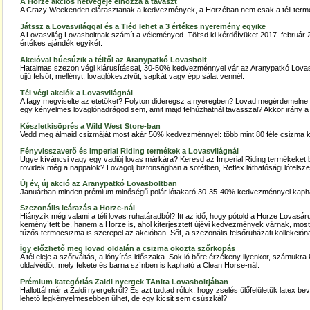
A Horze akciós hétvégéje elhozza a tavaszt
A Crazy Weekenden elárasztanak a kedvezmények, a Horzéban nem csak a téli term
Játssz a Lovasvilággal és a Tiéd lehet a 3 értékes nyeremény egyike
A Lovasvilág Lovasboltnak számít a véleményed. Töltsd ki kérdőívüket 2017. február
értékes ajándék egyikét.
Akcióval búcsúzik a téltől az Aranypatkó Lovasbolt
Hatalmas szezon végi kiárusítással, 30-50% kedvezménnyel vár az Aranypatkó Lovasbo
ujjú felsőt, mellényt, lovaglókesztyűt, sapkát vagy épp sálat vennél.
Tél végi akciók a Lovasvilágnál
A fagy megviselte az etetőket? Folyton dideregsz a nyeregben? Lovad megérdemelne 
egy kényelmes lovaglónadrágod sem, amit majd felhúzhatnál tavasszal? Akkor irány a
Készletkisöprés a Wild West Store-ban
Vedd meg álmaid csizmáját most akár 50% kedvezménnyel: több mint 80 féle csizma kö
Fényvisszaverő és Imperial Riding termékek a Lovasvilágnál
Ugye kíváncsi vagy egy vadiúj lovas márkára? Keresd az Imperial Riding termékeket b
rövidek még a nappalok? Lovagolj biztonságban a sötétben, Reflex láthatósági lófelsze
Új év, új akció az Aranypatkó Lovasboltban
Januárban minden prémium minőségű polár lótakaró 30-35-40% kedvezménnyel kapható
Szezonális leárazás a Horze-nál
Hiányzik még valami a téli lovas ruhatáradból? Itt az idő, hogy pótold a Horze Lovasár
keményített be, hanem a Horze is, ahol kiterjesztett újévi kedvezmények várnak, most
fűzős termocsizma is szerepel az akcióban. Sőt, a szezonális felsőruházati kollekció
Így előzhető meg lovad oldalán a csizma okozta szőrkopás
A tél eleje a szőrváltás, a lónyírás időszaka. Sok ló bőre érzékeny ilyenkor, számukra
oldalvédőt, mely fekete és barna színben is kapható a Clean Horse-nál.
Prémium kategóriás Zaldi nyergek TAnita Lovasboltjában
Hallottál már a Zaldi nyergekről? És azt tudtad róluk, hogy zselés ülőfelületük latex b
lehető legkényelmesebben ülhet, de egy kicsit sem csúszkál?