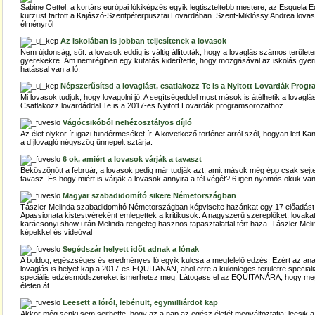
Sabine Oettel, a kortárs európai lókiképzés egyik legtiszteltebb mestere, az Esquela Eq
kurzust tartott a Kajászó-Szentpéterpusztai Lovardában. Szent-Miklóssy Andrea lovas
élményről
Az iskolában is jobban teljesítenek a lovasok
Nem újdonság, sőt: a lovasok eddig is váltig állították, hogy a lovaglás számos területe
gyerekekre. Ám nemrégiben egy kutatás kiderítette, hogy mozgásával az iskolás gyer
hatással van a ló.
Népszerűsítsd a lovaglást, csatlakozz Te is a Nyitott Lovardák Pro
Mi lovasok tudjuk, hogy lovagolni jó. A segítségeddel most mások is átélhetik a lovaglá
Csatlakozz lovardáddal Te is a 2017-es Nyitott Lovardák programsorozathoz.
Vágócsikóból nehézosztályos díjló
Az élet olykor ír igazi tündérmeséket ír. A következő történet arról szól, hogyan lett Ka
a díjlovagló négyszög ünnepelt sztárja.
6 ok, amiért a lovasok várják a tavaszt
Beköszönött a február, a lovasok pedig már tudják azt, amit mások még épp csak sej
tavasz. És hogy miért is várják a lovasok annyira a tél végét? 6 igen nyomós okuk van
Magyar szabadidomító sikere Németországban
Tászler Melinda szabadidomító Németországban képviselte hazánkat egy 17 előadást f
Apassionata kistestvéreként emlegettek a kritikusok. A nagyszerű szereplőket, lovaka
karácsonyi show után Melinda rengeteg hasznos tapasztalattal tért haza. Tászler Meli
képekkel és videóval
Segédszár helyett időt adnak a lónak
A boldog, egészséges és eredményes ló egyik kulcsa a megfelelő edzés. Ezért az an
lovaglás is helyet kap a 2017-es EQUITANÁN, ahol erre a különleges területre specia
speciális edzésmódszereket ismerhetsz meg. Látogass el az EQUITANÁRA, hogy megta
életen át.
Leesett a lóról, lebénult, egymilliárdot kap
Akkor még senki sem sejthette, hogy az a nap az egész életét megváltoztatja: leesik a 