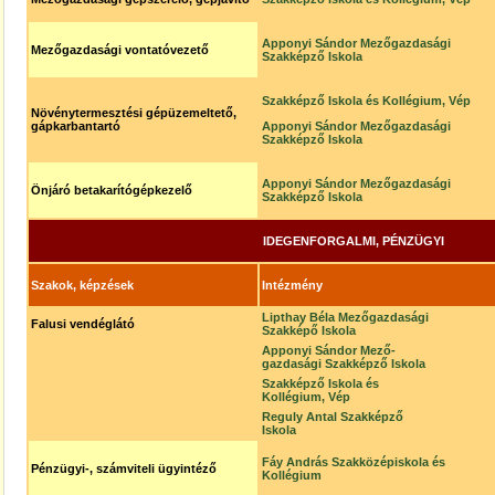
Apponyi Sándor Mezőgazdasági
Mezőgazdasági vontatóvezető
Szakképző Iskola
Szakképző Iskola és Kollégium, Vép
Növénytermesztési gépüzemeltető,
gápkarbantartó
Apponyi Sándor Mezőgazdasági
Szakképző Iskola
Apponyi Sándor Mezőgazdasági
Önjáró betakarítógépkezelő
Szakképző Iskola
IDEGENFORGALMI, PÉNZÜGYI
Szakok, képzések
Intézmény
Lipthay Béla Mezőgazdasági
Falusi vendéglátó
Szakképő Iskola
Apponyi Sándor Mező-
gazdasági Szakképző Iskola
Szakképző Iskola és
Kollégium, Vép
Reguly Antal Szakképző
Iskola
Fáy András Szakközépiskola és
Pénzügyi-, számviteli ügyintéző
Kollégium