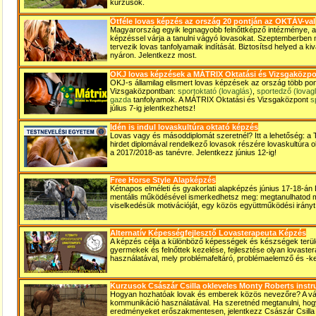
kurzusok.
Ötféle lovas képzés az ország 20 pontján az OKTÁV-val
Magyarország egyik legnagyobb felnőttképző intézménye, a
képzéssel várja a tanulni vágyó lovasokat. Szeptemberben
tervezik lovas tanfolyamaik indítását. Biztosítsd helyed a ki
nyáron. Jelentkezz most.
OKJ lovas képzések a MÁTRIX Oktatási és Vizsgaközp
OKJ-s államilag elismert lovas képzések az ország több po
Vizsgaközpontban:
sportoktató (lovaglás)
,
sportedző (lovag
gazda
tanfolyamok. A MÁTRIX Oktatási és Vizsgaközpont
s
július 7-ig jelentkezhetsz!
Idén is indul lovaskultúra oktató képzés
Lovas vagy és másoddiplomát szeretnél? Itt a lehetőség: a T
hirdet diplomával rendelkező lovasok részére lovaskultúra 
a 2017/2018-as tanévre. Jelentkezz június 12-ig!
Free Horse Style Alapképzés
Kétnapos elméleti és gyakorlati alapképzés június 17-18-á
mentális működésével ismerkedhetsz meg: megtanulhatod m
viselkedésük motivációját, egy közös együttműködési irány
Alternatív Képességfejlesztő Lovasterapeuta Képzés
A képzés célja a különböző képességek és készségek terü
gyermekek és felnőttek kezelése, fejlesztése olyan lovast
használatával, mely problémafeltáró, problémaelemző és -kez
Kurzusok Császár Csilla okleveles Monty Roberts instru
Hogyan hozhatóak lovak és emberek közös nevezőre? A vál
kommunikáció használatával. Ha szeretnéd megtanulni, hogy
eredményeket erőszakmentesen, jelentkezz Császár Csilla 