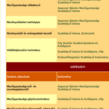
Szakképző Iskola
Mezőgazdasági vállalkozó
Apponyi Sándor Mezőgazdasági
Szakképző Iskola
Apponyi Sándor Mezőgazdasági
Növényvédelmi tanfolyam
Szakképző Iskola
Növényvédő és méregraktár-kezelő
Szakképző Iskola, Szekszárd
Fáy András Szakközépiskola és
Kollégium
Vidékfejlesztési technikus
Szakképző Iskola és Kollégium, Vép
Kiskunfélegyházi Szakképző Intézmény
GÉPÉSZETI
Szakok, képzések
Intézmény
Mezőgazdasági erő- és
Apponyi Sándor Mezőgazdasági
munkagépkezelő
Szakképző Iskola
Mezőgazdasági gépésztechnikus
Szakképző Iskola és Kollégium, Vép
Mezőgazdasági gépszerelő, gépjavító
Szakképző Iskola és Kollégium, Vép