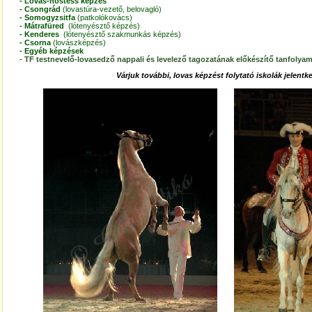
-
Lovas-hostess képzés
-
Csongrád
(lovastúra-vezető, belovagló)
-
Somogyzsitfa
(patkolókovács)
-
Mátrafüred
(lótenyésztő képzés)
-
Kenderes
(lótenyésztő szakmunkás képzés
)
-
Csorna
(lovászképzés)
-
Egyéb képzések
-
TF testnevelő-lovasedző nappali és levelező tagozatának előkészítő tanfolya
Várjuk további, lovas képzést folytató iskolák jelentk