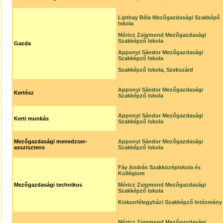
Lipthay Béla Mezőgazdasági Szakképő
Iskola
Móricz Zsigmond Mezőgazdasági
Szakképző Iskola
Gazda
Apponyi Sándor Mezőgazdasági
Szakképző Iskola
Szakképző Iskola, Szekszárd
Apponyi Sándor Mezőgazdasági
Kertész
Szakképző Iskola
Apponyi Sándor Mezőgazdasági
Kerti munkás
Szakképző Iskola
Mezőgazdasági menedzser-
Apponyi Sándor Mezőgazdasági
asszisztens
Szakképző Iskola
Fáy András Szakközépiskola és
Kollégium
Mezőgazdasági technikus
Móricz Zsigmond Mezőgazdasági
Szakképző Iskola
Kiskunfélegyházi Szakképző Intézmény
Móricz Zsigmond Mezőgazdasági