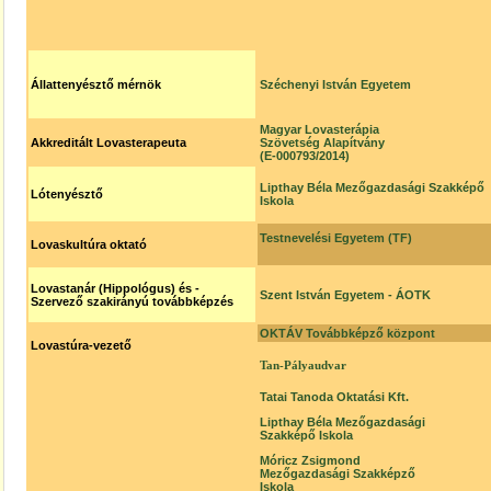
Állattenyésztő mérnök
Széchenyi István Egyetem
Magyar Lovasterápia
Akkreditált Lovasterapeuta
Szövetség Alapítvány
(E-000793/2014)
Lipthay Béla Mezőgazdasági Szakképő
Lótenyésztő
Iskola
Testnevelési Egyetem (TF)
Lovaskultúra oktató
Lovastanár (Hippológus) és -
Szent István Egyetem - ÁOTK
Szervező szakirányú továbbképzés
OKTÁV Továbbképző központ
Lovastúra-vezető
Tan-Pályaudvar
Tatai Tanoda Oktatási Kft.
Lipthay Béla Mezőgazdasági
Szakképő Iskola
Móricz Zsigmond
Mezőgazdasági Szakképző
Iskola