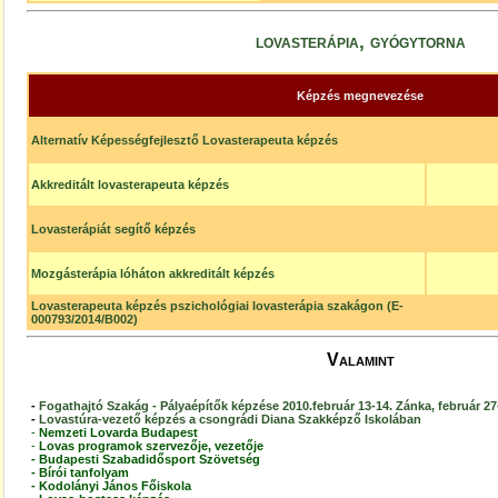
lovasterápia, gyógytorna
Képzés megnevezése
Alternatív Képességfejlesztő Lovasterapeuta képzés
Akkreditált lovasterapeuta képzés
Lovasterápiát segítő képzés
Mozgásterápia lóháton akkreditált képzés
Lovasterapeuta képzés pszichológiai lovasterápia szakágon (E-
000793/2014/B002)
Valamint
-
Fogathajtó Szakág - Pályaépítők képzése 2010.február 13-14. Zánka, február 27
-
Lovastúra-vezető képzés a csongrádi Diana Szakképző Iskolában
-
Nemzeti Lovarda Budapest
-
Lovas programok szervezője, vezetője
-
Budapesti Szabadidősport Szövetség
-
Bírói tanfolyam
-
Kodolányi János Főiskola