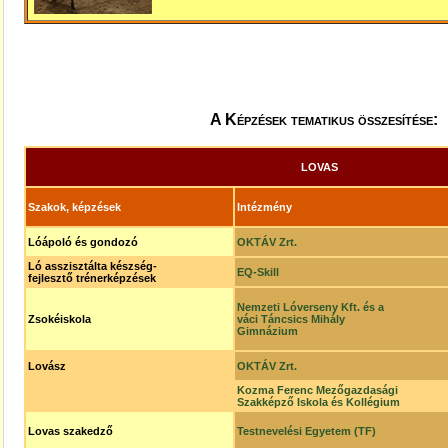
A Képzések tematikus összesítése:
LOVAS
Szakok, képzések
Intézmény
Lóápoló és gondozó
OKTÁV Zrt.
Ló asszisztálta készség-
EQ-Skill
fejlesztő trénerképzések
Nemzeti Lóverseny Kft. és a
Zsokéiskola
váci Táncsics Mihály
Gimnázium
Lovász
OKTÁV Zrt.
Kozma Ferenc Mezőgazdasági
Szakképző Iskola és Kollégium
Lovas szakedző
Testnevelési Egyetem (TF)