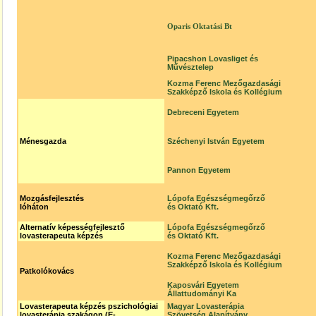
Oparis Oktatási Bt
Pipacshon Lovasliget és
Művésztelep
Kozma Ferenc Mezőgazdasági
Szakképző Iskola és Kollégium
Debreceni Egyetem
Ménesgazda
Széchenyi István Egyetem
Pannon Egyetem
Mozgásfejlesztés
Lópofa Egészségmegőrző
lóháton
és Oktató Kft.
Alternatív képességfejlesztő
Lópofa Egészségmegőrző
lovasterapeuta képzés
és Oktató Kft.
Kozma Ferenc Mezőgazdasági
Szakképző Iskola és Kollégium
Patkolókovács
Kaposvári Egyetem
Állattudományi Ka
Lovasterapeuta képzés pszichológiai
Magyar Lovasterápia
lovasterápia szakágon (E-
Szövetség Alapítvány