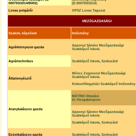
000793/2014/B002)
(E-000793/2014)
Lovas polgárőr
OPSZ Lovas Tagozat
MEZőGAZDASÁGI
Szakok, képzések
Intézmény
Apponyi Sándor Mezőgazdasági
Agrárkörnyezet-gazda
Szakképző Iskola
Agrártechnikus
Szakképző Iskola, Szekszárd
Móricz Zsigmond Mezőgazdasági
Szakképző Iskola
Állattenyésztő
Kiskunfélegyházi Szakképző Intézmény
MÁTRIX Oktatási
és Vizsgaközpont
Aranykalászos gazda
Apponyi Sándor Mezőgazdasági
Szakképző Iskola
Szakképző Iskola, Szekszárd
Ezüstkalászos gazda
Szakképző Iskola, Szekszárd