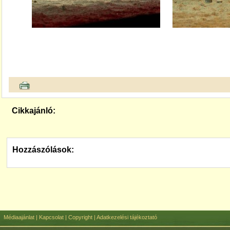
Cikkajánló:
Hozzászólások:
Médiaajánlat
|
Kapcsolat
|
Copyright
|
Adatkezelési tájékoztató