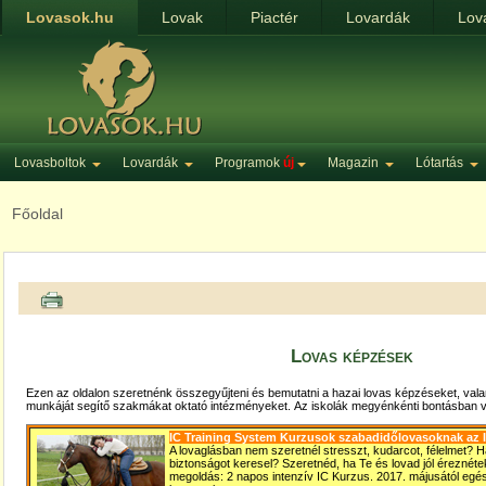
Lovasok.hu
Lovak
Piactér
Lovardák
Lov
Lovasboltok
Lovardák
Programok
új
Magazin
Lótartás
Főoldal
Lovas képzések
Ezen az oldalon szeretnénk összegyűjteni és bemutatni a hazai lovas képzéseket, valam
munkáját segítő szakmákat oktató intézményeket.
Az iskolák megyénkénti bontásban 
IC Training System Kurzusok szabadidőlovasoknak az
A lovaglásban nem szeretnél stresszt, kudarcot, félelmet? H
biztonságot keresel? Szeretnéd, ha Te és lovad jól éreznét
megoldás: 2 napos intenzív IC Kurzus. 2017. májusától eg