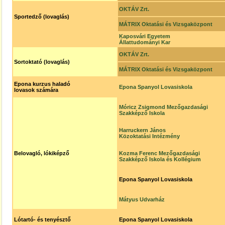
OKTÁV Zrt.
Sportedző (lovaglás)
MÁTRIX Oktatási és Vizsgaközpont
Kaposvári Egyetem
Állattudományi Kar
OKTÁV Zrt.
Sortoktató (lovaglás)
MÁTRIX Oktatási és Vizsgaközpont
Epona kurzus haladó
Epona Spanyol Lovasiskola
lovasok számára
Móricz Zsigmond Mezőgazdasági
Szakképző Iskola
Harruckern János
Közoktatási Intézmény
Belovagló, lókiképző
Kozma Ferenc Mezőgazdasági
Szakképző Iskola és Kollégium
Epona Spanyol Lovasiskola
Mátyus Udvarház
Lótartó- és tenyésztő
Epona Spanyol Lovasiskola