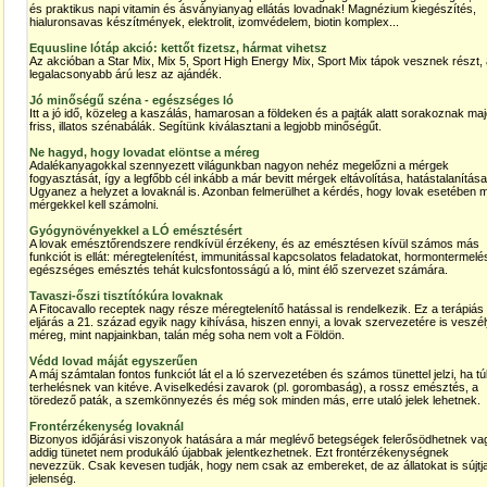
és praktikus napi vitamin és ásványianyag ellátás lovadnak! Magnézium kiegészítés,
hialuronsavas készítmények, elektrolit, izomvédelem, biotin komplex...
Equusline lótáp akció: kettőt fizetsz, hármat vihetsz
Az akcióban a Star Mix, Mix 5, Sport High Energy Mix, Sport Mix tápok vesznek részt,
legalacsonyabb árú lesz az ajándék.
Jó minőségű széna - egészséges ló
Itt a jó idő, közeleg a kaszálás, hamarosan a földeken és a pajták alatt sorakoznak maj
friss, illatos szénabálák. Segítünk kiválasztani a legjobb minőségűt.
Ne hagyd, hogy lovadat elöntse a méreg
Adalékanyagokkal szennyezett világunkban nagyon nehéz megelőzni a mérgek
fogyasztását, így a legfőbb cél inkább a már bevitt mérgek eltávolítása, hatástalanítása
Ugyanez a helyzet a lovaknál is. Azonban felmerülhet a kérdés, hogy lovak esetében m
mérgekkel kell számolni.
Gyógynövényekkel a LÓ emésztésért
A lovak emésztőrendszere rendkívül érzékeny, és az emésztésen kívül számos más
funkciót is ellát: méregtelenítést, immunitással kapcsolatos feladatokat, hormontermelé
egészséges emésztés tehát kulcsfontosságú a ló, mint élő szervezet számára.
Tavaszi-őszi tisztítókúra lovaknak
A Fitocavallo receptek nagy része méregtelenítő hatással is rendelkezik. Ez a terápiás
eljárás a 21. század egyik nagy kihívása, hiszen ennyi, a lovak szervezetére is veszé
méreg, mint napjainkban, talán még soha nem volt a Földön.
Védd lovad máját egyszerűen
A máj számtalan fontos funkciót lát el a ló szervezetében és számos tünettel jelzi, ha tú
terhelésnek van kitéve. A viselkedési zavarok (pl. gorombaság), a rossz emésztés, a
töredező paták, a szemkönnyezés és még sok minden más, erre utaló jelek lehetnek.
Frontérzékenység lovaknál
Bizonyos időjárási viszonyok hatására a már meglévő betegségek felerősödhetnek va
addig tünetet nem produkáló újabbak jelentkezhetnek. Ezt frontérzékenységnek
nevezzük. Csak kevesen tudják, hogy nem csak az embereket, de az állatokat is sújtj
jelenség.