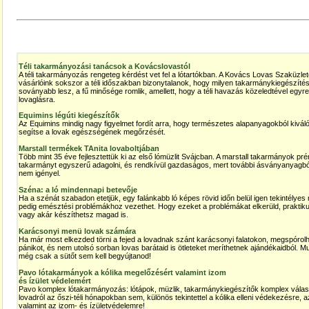
Téli takarmányozási tanácsok a Kovácslovastól
A téli takarmányozás rengeteg kérdést vet fel a lótartókban. A Kovács Lovas Szaküzle
vásárlóink sokszor a téli időszakban bizonytalanok, hogy milyen takarmánykiegészítés
soványabb lesz, a fű minősége romlik, amellett, hogy a téli havazás közeledtével egyr
lovaglásra.
Equimins légúti kiegészítők
Az Equimins mindig nagy figyelmet fordít arra, hogy természetes alapanyagokból kivá
segítse a lovak egészségének megőrzését.
Marstall termékek TAnita lovaboltjában
Több mint 35 éve fejlesztettük ki az első lómüzlit Svájcban. A marstall takarmányok 
takarmányt egyszerű adagolni, és rendkívül gazdaságos, mert további ásványanyagból
nem igényel.
Széna: a ló mindennapi betevője
Ha a szénát szabadon etetjük, egy falánkabb ló képes rövid időn belül igen tekintélyes m
pedig emésztési problémákhoz vezethet. Hogy ezeket a problémákat elkerüld, praktik
vagy akár készíthetsz magad is.
Karácsonyi menü lovak számára
Ha már most elkezded törni a fejed a lovadnak szánt karácsonyi falatokon, megspórol
pánikot, és nem utolsó sorban lovas barátaid is ötleteket meríthetnek ajándékaidból. 
még csak a sütőt sem kell begyújtanod!
Pavo lótakarmányok a kólika megelőzésért valamint izom
és ízület védelemért
Pavo komplex lótakarmányozás: lótápok, müzlik, takarmánykiegészítők komplex válasz
lovadról az őszi-téli hónapokban sem, különös tekintettel a kólika elleni védekezésre
valamint az izom- és ízületvédelemre!