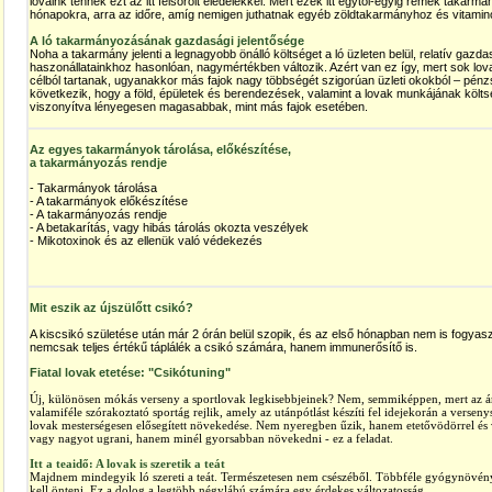
lovaink tennék ezt az itt felsorolt eledelekkel. Mert ezek itt egytől-egyig remek takarmá
hónapokra, arra az időre, amíg nemigen juthatnak egyéb zöldtakarmányhoz és vitamin
A ló takarmányozásának gazdasági jelentősége
Noha a takarmány jelenti a legnagyobb önálló költséget a ló üzleten belül, relatív gazd
haszonállatainkhoz hasonlóan, nagymértékben változik. Azért van ez így, mert sok lov
célból tartanak, ugyanakkor más fajok nagy többségét szigorúan üzleti okokból – pénzs
következik, hogy a föld, épületek és berendezések, valamint a lovak munkájának költ
viszonyítva lényegesen magasabbak, mint más fajok esetében.
Az egyes takarmányok tárolása, előkészítése,
a takarmányozás rendje
- Takarmányok tárolása
- A takarmányok előkészítése
- A takarmányozás rendje
- A betakarítás, vagy hibás tárolás okozta veszélyek
- Mikotoxinok és az ellenük való védekezés
Mit eszik az újszülőtt csikó?
A kiscsikó születése után már 2 órán belül szopik, és az első hónapban nem is fogyaszt
nemcsak teljes értékű táplálék a csikó számára, hanem immunerősítő is.
Fiatal lovak etetése: "Csikótuning"
Új, különösen mókás verseny a sportlovak legkisebbjeinek? Nem, semmiképpen, mert az 
valamiféle szórakoztató sportág rejlik, amely az utánpótlást készíti fel idejekorán a verseny
lovak mesterségesen elősegített növekedése. Nem nyeregben űzik, hanem etetővödörrel és v
vagy nagyot ugrani, hanem minél gyorsabban növekedni - ez a feladat.
Itt a teaidő: A lovak is szeretik a teát
Majdnem mindegyik ló szereti a teát. Természetesen nem csészéből. Többféle gyógynövény
kell önteni. Ez a dolog a legtöbb négylábú számára egy érdekes változatosság.