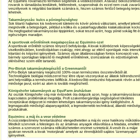
Az Equimins rovarriasztó termékei segítenek a védekezésben. A tavasz beköszöntéve
rovarok is támadásba lendülnek, felébrednek, szaporodnak és ezzel nem csak zavaró
veszélyesek is négylábú barátaink számára is, hiszen számos fertőző betegség terjesz
lehetnek.
Takarmányozás: kulcs a póniegészséghez
Sok lótartó hajlamos kis kedvenceit túletetni és kövér pónivá változtatni, amellyel jelen
megnövelik a betegségek, például a kólika és a patairhagyulladás kialakulásának kock
Ha megfogadod takarmányozási tippjeinket, sokat teszel azért, hogy pónid sokáig fitt é
egészséges maradjon.
A sportlovak erőnlétének megalapozása az Equimins-szel
A sportlovak erőnlétét számos tényező befolyásolja. A lovak különböznek képességeik
viselkedésükben, kondíciójukban csakúgy, mint ahogy az eltérő sportágak más intenzit
kitartást és képzést igényelnek. Számos olyan általánosságban fontos koncepció van,
bármely sportágban teljesítő ló megfelelő erőnlétének, izomzatának és edzettségének
eléréséhez szem előtt tartandó.
Pro-Biotyk takarmánykiegészítő a Greenmantől
A Pro-Biotyk takarmány kiegészítő 100%-osan természetes összetevőkből áll.
Technológiánk biológiai módszerrel hoz létre olyan viszonyokat az állatok bélrendszer
ami helyreállítja a természetes bélflórát. A kedvezőbb emésztési folyamatok révén a bé
minősége javul, ezért az alom is tovább megőrizhető.
Königshofer takarmányok az EquiFarm áruházban
Az oszták Königshofer cég már évtizedek óta dolgozik azon, hogy a takarmányozássa
kapcsolatos problémákat megoldja. Profi szakembergárdája segítségével tökéletes
receptúrákat dolgozott ki minden lehetséges takarmányozási igény kielégítésére. A
legmagasabb minőségű alapanyagokból, a legmodernebb technikával, állandó minőség
produkálnak.
Equimins: a máj és a vese védelme
A csúcsteljesítmény fenntartásához elengedhetetlen a máj és vese hatékony működés
Mindkét szervnek a felesleges és az ártalmas anyagok eltávolítása a feladata, emellett
számos a szervezet számára nélkülözhetetlen enzimet szintetizál. A vesét és a májat
gyakran nevezik a lovak ’motorjának’ amelyek az étrendjükből sajátos ’üzemanyagot’
igényelnek.