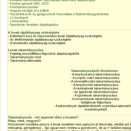
-
A lótakarmányozásban használható takarmány alapanyagok
-
Fehérje igények NRC 1973
-
Fehérjehasznosítás
-
Hogyan kerüljük el a kólikát
-
Hozamfokozók és gyógyszerek használata a lótakarmánygyártásban
-
Ló ásványok
-
Lóenergetika
-
Sportlovak hivatalos doppingolása
A lovak táplálóanyag szükséglete
-
Különböző korú és hasznosítású lovak táplálóanyag szükséglete
- Az életfönntartás táplálóanyag-szükséglete
- A növekedés táplálóanyag-szükséglete
Lovak takarmányozása
- Fejadag összeállítása légszáraz alapanyagokból
- Takarmányozási rend
- Takarmányváltoztatás
Takarmányozásról részletesen:
- A tenyészkanca takarmányozása
- A szopós csikó takarmányozása
- A növendékcsikó takarmányozása
- A tenyészmén takarmányozása
- A munkalovak takarmányozása
- Az igáslovak takarmányozása
- A sportlovak takarmányozása
- A versenylovak takarmányozása
- Selejtlovak följavítása
- A takarmányok táplálóértékének számítása laboratór
eredményekből
Takarmányozás - mit egyenek télen a lovaink?
Répa, retek, mogyoró?
A közismert mondóka persze a lovak esetében nem egészen jó felsorolás, inkább azt
rétesalma, görögdinnye... Így ugyan nem rímelne a gyerekvers, de az r" betűket éppúg