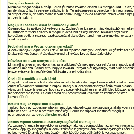
Testépítés lovaknak
Mindenki megcsodálja a szép, kerek jól izmolt lovakat, dinamikus mozgásukat. Ez az, 
minden lótartó látni szeretne saját lován is. Természetesen a genetika itt is meghatáro
szerepet játszik, de több módja is van annak, hogy a lovad általános fizikai kondícióját 
és izmait alakítsd.
Megújult Facebook oldal és karácsonyi akció
Csemegézz és tájékozódj kedvedre az Equine America takarmánykiegészítő termékek
a Cortaflex termékcsaládról a megújult lovas közösségi oldalon. A karácsonyi akció
keretében pedig a mozgás szabadságával ajándékozhatod meg szeretteidet, lovadat 
saját magadat.
Próbáltad már a Pegus lótakarmányokat?
A lovak imádják Pegus teljes értékű müzli-tápokat, amelyek tökéletes kiegészítései a tél
lótakarmányozásnak. A tápokat keresd a Kovács Lovas Szaküzletekben!
Készítsd fel lovad környezetét a télre
Elmaradt a tavaszi nagytakarítás az istállóban? Csináld meg ősszel! Az őszi napok alat
célszerű időt szakítanod arra, hogy a lovarda környezetét ugyanúgy, mint a lószerszá
felszereléseket is megfelelően felkészítsd a téli időszakra.
Őszi-téli teendők a lovak körül
A napok rövidülése, a hulló falevelek és a hidegebb idő megérkezése jelzik a tél közeled
Amint hűvösebbre fordulnak a napok, kezdj el a lovad takarmányozásán fokozatosan
változtatni, ezzel is segítve, hogy szervezete felkészülhessen a téli hideg időszakra, é
megelőzhesd a légző- és emésztőszervi problémákat valamint az immunrendszer
legyengülését.
Ismerd meg az Equusline lótápokat
Tudtad, hogy az Equusline lótakarmányokat lótáplálkozástan-specialista állatorvosi cs
állítja össze? Keresd a prémium minőségű Equusline tápokat mostantól megújult
csomagolásban az
equusline.hu
oldalon!
Akciós Equine America takarmánykiegészítő csomagok
Az Equine America termékekből összeállított akciós csomagokban az aktívan verseny
lovasok éppúgy megtalálják a lovuk számára legmegfelelőbb takarmánykiegészítőket, 
csikót nevelő lótartók és tenyésztők, akik kétféle összeállításból is választhatnak.