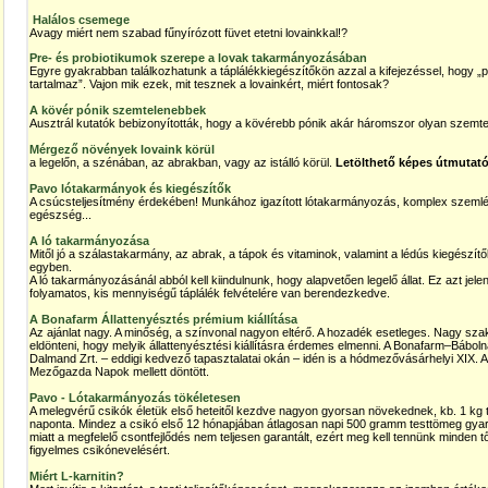
Halálos csemege
Avagy miért nem szabad fűnyírózott füvet etetni lovainkkal!?
Pre- és probiotikumok szerepe a lovak takarmányozásában
Egyre gyakrabban találkozhatunk a táplálékkiegészítőkön azzal a kifejezéssel, hogy „
tartalmaz”. Vajon mik ezek, mit tesznek a lovainkért, miért fontosak?
A kövér pónik szemtelenebbek
Ausztrál kutatók bebizonyították, hogy a kövérebb pónik akár háromszor olyan szemtel
Mérgező növények lovaink körül
a legelőn, a szénában, az abrakban, vagy az istálló körül.
Letölthető képes útmutató
Pavo lótakarmányok és kiegészítők
A csúcsteljesítmény érdekében! Munkához igazított lótakarmányozás, komplex szemlélet
egészség...
A ló takarmányozása
Mitől jó a szálastakarmány, az abrak, a tápok és vitaminok, valamint a lédús kiegészítők?
egyben.
A ló takarmányozásánál abból kell kiindulnunk, hogy alapvetően legelő állat. Ez azt jel
folyamatos, kis mennyiségű táplálék felvételére van berendezkedve.
A Bonafarm Állattenyésztés prémium kiállítása
Az ajánlat nagy. A minőség, a színvonal nagyon eltérő. A hozadék esetleges. Nagy szak
eldönteni, hogy melyik állattenyésztési kiállításra érdemes elmenni. A Bonafarm–Báboln
Dalmand Zrt. – eddigi kedvező tapasztalatai okán – idén is a hódmezővásárhelyi XIX. Alf
Mezőgazda Napok mellett döntött.
Pavo - Lótakarmányozás tökéletesen
A melegvérű csikók életük első heteitől kezdve nagyon gyorsan növekednek, kb. 1 kg
naponta. Mindez a csikó első 12 hónapjában átlagosan napi 500 gramm testtömeg gyar
miatt a megfelelő csontfejlődés nem teljesen garantált, ezért meg kell tennünk minden t
figyelmes csikónevelésért.
Miért L-karnitin?