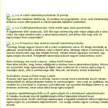
A csikó takarmányozásának 15 pontja
Egy kiscsikó hatalmas felelősség. 15 pontban összegyűjtöttük, mi az, amit mindenképp
érdemes szem előtt tartanod a csikód optimális fejlődése érdekében.
Csikótakarmányozás: több múlik rajta, mint gondolnád
A végtelennek tűnő várakozás, 320-350 napi vemhesség után végre világra jött a várva
csikó. De vajon mindent tudsz a takarmányozásáról, ami ahhoz kell, hogy erős és
egészséges lóvá cseperedjen?
8 hasznos tipp vemhes kancád takarmányozására
Tizenegy hónap nagyon hosszú idő a csikó születésére várva. És ahogy közeledik az 
pillanata, annál inkább a tökéletes csikó a lótartó álma. Mindegy milyen származású, h
sportra tenyésztett vagy épp hobbiló érkezik, minden lótartó ugyanazt szeretné: egy
egészséges kiscsikót. A megfelelő takarmányozással nagyon sokat tehetsz ezért.
Nem mindegy, mit eszik a kanca - pláne kettő helyett
Nem lehet kérdés, hogy fontos odafigyelni a vemhes kanca takarmányozására. Hiszen
azt szeretnéd, hogy egészséges jól fejlett csikó szülessen és a kanca egészsége is
maradjon olyan, mint a vemhessége előtt. Nézzük, mit tehetsz ennek érdekében!
Szőrváltás: lovad szőrére megy a játék
A tavasz első igazi jele nem a hóvirág, hanem a lovak körül a tömérdek lószőr minden
elképzelhető és elképzelhetetlen helyen és mennyiségben - nem csak az istállóban, h
ruhádon és a kocsiban is. A tavaszi szőrváltásnak van azonban fiziológiai háttere is, am
érdemes ismerned, mivel sokat elárul lovad egészségéről.
Caballux táplálékkiegészítők a LÓ egészségért és a kirobbanó teljesítményért
A Caballux lovaknak készült táplálékkiegészítőivel teljesebbé teheted lovad
takarmányozását. Kiváló minőségű alapanyagok a legújabb kutatások felhasználásáva
egészségért és a kirobbanó teljesítményért - ezt nyújtja minden egyes csomag Caball
termék.