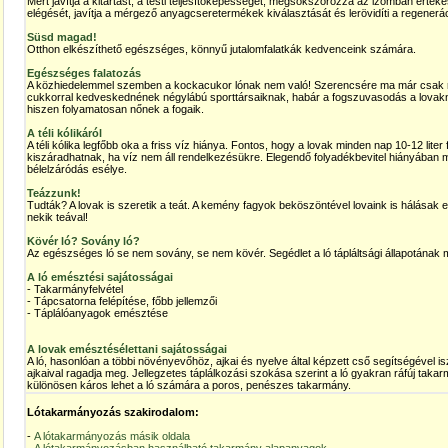
Mert javítja a kitartást, a testi teljesítőképességet, megsokszorozza az izomban értékes
elégését, javítja a mérgező anyagcseretermékek kiválasztását és lerövidíti a regenerác
Süsd magad!
Otthon elkészíthető egészséges, könnyű jutalomfalatkák kedvenceink számára.
Egészséges falatozás
A közhiedelemmel szemben a kockacukor lónak nem való! Szerencsére ma már csak rit
cukkorral kedveskednének négylábú sporttársaiknak, habár a fogszuvasodás a lovakná
hiszen folyamatosan nőnek a fogaik.
A téli kólikáról
A téli kólika legfőbb oka a friss víz hiánya. Fontos, hogy a lovak minden nap 10-12 liter
kiszáradhatnak, ha víz nem áll rendelkezésükre. Elegendő folyadékbevitel hiányában
bélelzáródás esélye.
Teázzunk!
Tudták? A lovak is szeretik a teát. A kemény fagyok beköszöntével lovaink is hálásak
nekik teával!
Kövér ló? Sovány ló?
Az egészséges ló se nem sovány, se nem kövér. Segédlet a ló tápláltsági állapotának 
A ló emésztési sajátosságai
- Takarmányfelvétel
- Tápcsatorna felépítése, főbb jellemzői
- Táplálóanyagok emésztése
A lovak emésztésélettani sajátosságai
A ló, hasonlóan a többi növényevőhöz, ajkai és nyelve által képzett cső segítségével isz
ajkaival ragadja meg. Jellegzetes táplálkozási szokása szerint a ló gyakran ráfúj taka
különösen káros lehet a ló számára a poros, penészes takarmány.
Lótakarmányozás szakirodalom:
-
A lótakarmányozás másik oldala