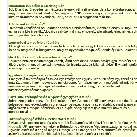
Ismeretlen ismerős: a Cushing kór
Sok lótartó az öregedés természetes jelének véli a tüneteket, de a kor előrehaladtával
nagyon sok lónál kialakulhat a Cushing kór (PPID) nevű betegség. Sajnos sok év is elte
mire az állatorvos is bevonásra kerül, és sikerül a diagnózist felállítani.
A Te lovad is allergiás?
Tavasztól kezdődően sok ember szenved a szénanáthától, viszket a szemük, folyik az
és rossz a közérzetük. A lovak, csakúgy, mint az emberek, allergiásak lehetnek és sok
tünetet produkálva jelzik ezt.
Izomerővel a megfelelő lóerőért
A lovaglásra és versenyszezonra történő felkészülés egyik fontos eleme az izmok felé
és azok megfelelő tréningezése, még az egyébként megfelelő kondíciójú lovak esetén i
Miért fontos az E vitamin a lovaknak is?
Ha lovad hirtelen izomtömeget veszít, lábát nem emeli, hanem patáját gyakran húzza a
földön, teljesítménye hanyatlik, gyenge és izomfáradtság jellemzi, akkor E vitamin pótlá
szükséges számára.
Így etess, ha egészséges lovat szeretnél
A megfelelő takarmányozás lovad egészségének egyik kulcsa. Néhány egyszerű szab
betartása segít, hogy kedvenced mindig csúcsformában legyen, megfelelő teljesítmény
nyújtson és jól érezze magát a bőrében. Ezért fontos, hogy tisztában legyél
takarmányozásának alapjaival.
HAYGAIN szénagőzölők a Sportlógyógyász Kft.-től
Jobb széna, jobb egészség, jobb teljesítmény! A szénagőzölő egy olyan berendezés, 
belsejében egy egyedülálló csőrendszer bevezeti a gőzt a szénabálába, majd alaposa
átgőzöli azt: a magas hőmérséklet és a gőz pedig elpusztítja a baktériumokat és a
gombaspórákat.
Takarmánykiegészítők a Bellandor Kft.-től
A világ egyik legismertebb és elismertebb lótakarmány kiegészítőket gyártó cége az
Eq
Products UK
, melynek termékeit a Bellandor Kft. elkezdte Magyarországon is forgalma
Ugyanitt emésztést segítő magas Omega 3 és Omega 9 zsírsav tartalmú és optimális
arányú
takarmánykiegészítő olajok lovaknak
, közvetlenül a termelőtől!