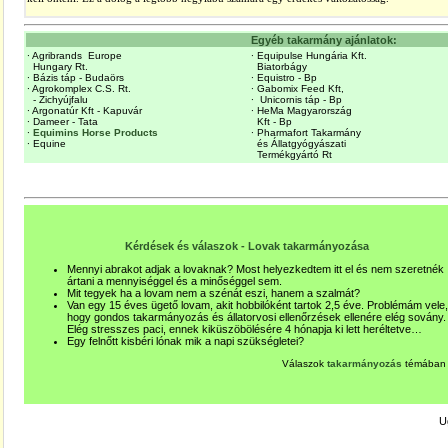
Egyéb takarmány ajánlatok:
∙ Agribrands Europe
∙ Equipulse Hungária Kft.
Hungary Rt.
Biatorbágy
∙ Bázis táp - Budaörs
∙ Equistro - Bp
∙ Agrokomplex C.S. Rt.
∙ Gabomix Feed Kft,
- Zichyújfalu
∙
Unicornis táp - Bp
∙ Argonatúr Kft - Kapuvár
∙ HeMa Magyarország
∙ Dameer - Tata
Kft - Bp
∙
Equimins Horse Products
∙ Pharmafort Takarmány
∙ Equine
és Állatgyógyásza
ti
Termékgyártó Rt
Kérdések és válaszok - Lovak takarmányozása
Mennyi abrakot adjak a lovaknak? Most helyezkedtem itt el és nem szeretnék
ártani a mennyiséggel és a minőséggel sem.
Mit tegyek ha a lovam nem a szénát eszi, hanem a szalmát?
Van egy 15 éves ügető lovam, akit hobbilóként tartok 2,5 éve. Problémám vele,
hogy gondos takarmányozás és állatorvosi ellenőrzések ellenére elég sovány.
Elég stresszes paci, ennek kiküszöbölésére 4 hónapja ki lett heréltetve…
Egy felnőtt kisbéri lónak mik a napi szükségletei?
Válaszok
takarmányozás
témában
U