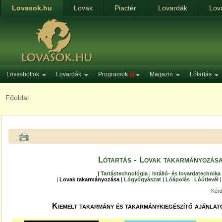
Lovasok.hu
Lovak
Piactér
Lovardák
Lov
Lovasboltok
Lovardák
Programok
új
Magazin
Lótartás
Főoldal
Lótartás - Lovak takarmányozás
|
Tartástechnológia
|
Istálló- és lovardatechnika
|
Lovak takarmányozása
|
Lógyógyászat
|
Lóápolás
|
Lóútlevél
|
Kérd
Kiemelt takarmány és takarmánykiegészítő ajánlat