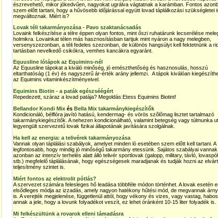
észrevehető, mikor jókedvűen, nagyokat ugrálva vágtatnak a karámban. Fontos azon
szem előtt tartani, hogy a hűvösebb időjárással együtt lovad táplálkozási szükségletei i
megváltoznak. Miért is?
Lovak téli takarmányozása - Pavo szaktanácsadás
Lovaink felkészítése a télre éppen olyan fontos, mint őszi ruhatárunk lecserélése mel
holmikra. Lovainkat télen más hasznosításban tartjuk mint nyáron a nagy melegben,
versenyszezonban, a téli fedeles szezonban, de különös hangsúlyt kell fektetnünk a ri
tartásban nevelkedő csikókra, vemhes kancákra egyaránt.
Equusline lótápok az Equimins-nél
Az Equusline tápokat a kiváló minőség, jó emészthetőség és hasznosulás, hosszú
eltarthatóság (1 év) és nagyszerű ár-érték arány jellemzi. A tápok kiválóan kiegészíth
az Equimins vitaminkészítményeivel.
Equimins Biotin - a paták egészséégért
Repedezett, száraz a lovad patája? Megoldás:Etess Equimins Biotint!
Bellandor Kondi Mix
és
Bella Mix takarmánykiegészítők
Kondicionáló, bélflóra javító hatású, kendermag- és vörös szőlőmag lisztet tartalmazó
takarmánykiegészítők. A nehezen kondicionálható, valamint betegség vagy túlmunka u
legyengült szervezetű lovak fizikai állapotának javítására szolgálnak.
Ha kell az energia: a telivérek takarmányozása
Vannak olyan táplálási szabályok, amelyet minden ló esetében szem előtt kell tartani. A
legfontosabb, hogy mindig jó minőségű takarmány etessünk. Sajátos szabályai vannak
azonban az intenzív terhelés alatt álló telivér sportlovak (galopp, military, távló, lovaspól
stb.) megfelelő táplálásának, hogy egészségesek maradjanak és tudják hozni az elvárt
teljesítmény szintet is.
Miért fontos az elektrolit pótlás?
A szervezet számára felesleges hő leadása többféle módon történhet. A lovak esetén 
elsődleges módja az izzadás, amely nagyon hatékony hűtési mód, de megvannak árnyo
is. A verejték megjelenése, függetlenül attól, hogy vékony és vizes, vagy vastag, habos
annak a jele, hogy a lovunk folyadékot veszít, ez lehet óránként 10-15 liter folyadék is.
Mi felkészültünk a rovarok elleni támadásra