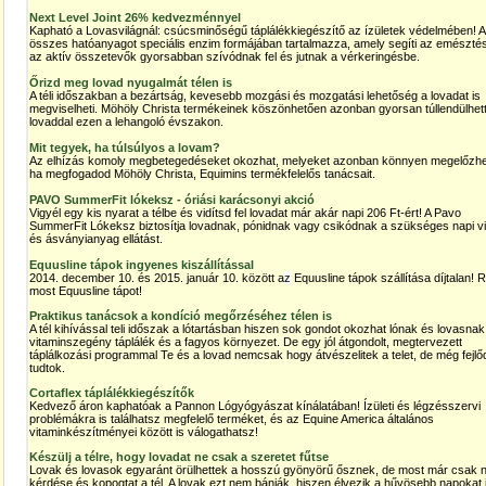
Next Level Joint 26% kedvezménnyel
Kapható a Lovasvilágnál: csúcsminőségű táplálékkiegészítő az ízületek védelmében! 
összes hatóanyagot speciális enzim formájában tartalmazza, amely segíti az emésztés
az aktív összetevők gyorsabban szívódnak fel és jutnak a vérkeringésbe.
Őrizd meg lovad nyugalmát télen is
A téli időszakban a bezártság, kevesebb mozgási és mozgatási lehetőség a lovadat is
megviselheti. Möhöly Christa termékeinek köszönhetően azonban gyorsan túllendülhet
lovaddal ezen a lehangoló évszakon.
Mit tegyek, ha túlsúlyos a lovam?
Az elhízás komoly megbetegedéseket okozhat, melyeket azonban könnyen megelőzhe
ha megfogadod Möhöly Christa, Equimins termékfelelős tanácsait.
PAVO SummerFit lókeksz - óriási karácsonyi akció
Vigyél egy kis nyarat a télbe és vidítsd fel lovadat már akár napi 206 Ft-ért! A Pavo
SummerFit Lókeksz biztosítja lovadnak, pónidnak vagy csikódnak a szükséges napi v
és ásványianyag ellátást.
Equusline tápok ingyenes kiszállítással
2014. december 10. és 2015. január 10. között a
z
Equusline tápok szállítása díjtalan! R
most Equusline tápot!
Praktikus tanácsok a kondíció megőrzéséhez télen is
A tél kihívással teli időszak a lótartásban hiszen sok gondot okozhat lónak és lovasnak
vitaminszegény táplálék és a fagyos környezet. De egy jól átgondolt, megtervezett
táplálkozási programmal Te és a lovad nemcsak hogy átvészelitek a telet, de még fejlőd
tudtok.
Cortaflex táplálékkiegészítők
Kedvező áron kaphatóak a Pannon Lógyógyászat kínálatában! Ízületi és légzésszervi
problémákra is találhatsz megfelelő terméket, és az Equine America általános
vitaminkészítményei között is válogathatsz!
Készülj a télre, hogy lovadat ne csak a szeretet fűtse
Lovak és lovasok egyaránt örülhettek a hosszú gyönyörű ősznek, de most már csak 
kérdése és kopogtat a tél. A lovak ezt nem bánják, hiszen élvezik a hűvösebb napokat 