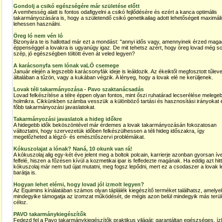
Gondolj a csikó egészségére már születése előtt
A vemhesség alatt is fontos odafigyelni a csikó fejlődésére és ezért a kanca optimális
takarmányozására is, hogy a születendő csikó genetikailag adott lehetőségeit maximáli
lehessen használni.
Öreg ló nem vén ló
Bizonyára te is hallottad már ezt a mondást: "annyi idős vagy, amennyinek érzed mag
éppenséggel a lovakra is ugyanúgy igaz. De mit tehetsz azért, hogy öreg lovad még s
szép, jó egészségben töltött éven át veled legyen?
A karácsonyfa sem lónak vaLÓ csemege
Január elején a legszebb karácsonyfák ideje is leáldozik. Az ékeiktől megfosztott tűlev
általában a tűzön, vagy a kukában végzik. A lényeg, hogy a lovak elé ne kerüljenek.
Lovak téli takarmányozása - Pavo szaktanácsadás
Lovad felkészítése a télre éppen olyan fontos, mint őszi ruhatárad lecserélése melege
holmikra. Cikkünkben számba vesszük a különböző tartási és hasznosítási irányokat 
főbb takarmányozási javaslatokat.
Takarmányozási javaslatok a hideg időkre
A hidegebb idők beköszöntével már érdemes a lovak takarmányozásán fokozatosan
változtatni, hogy szervezetük időben felkészülhessen a téli hideg időszakra, így
megelőzheted a légző- és emésztőszervi problémákat.
Kókuszolajat a lónak? Naná, 10 okunk van rá!
A kókuszolaj alig egy-két éve jelent meg a boltok polcain, karrierje azonban gyorsan íve
felfelé, hiszen a főzésen kívül a kozmetikai ipar is felfedezte magának. Ha eddig azt hit
kókuszolaj már nem tud újat mutatni, meg fogsz lepődni, mert ez a csodaszer a lovak l
barátja is.
Hogyan lehet elérni, hogy lovad jól izmolt legyen?
Az Equimins kínálatában számos olyan táplálék kiegészítő terméket találhatsz, amelye
mindegyike támogatja az izomzat működését, de mégis azon belül mindegyik más terül
céloz.
PAVO takarmánykiegészítők
Fedezd fel a Pavo takarmánykiegészítők praktikus világát: garantáltan egészséges, íz