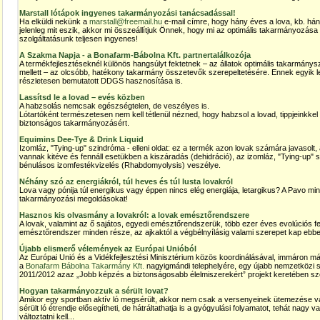
Marstall lótápok ingyenes takarmányozási tanácsadással!
Ha elküldi nekünk a
marstall@freemail.hu
e-mail címre, hogy hány éves a lova, kb. hán
jelenleg mit eszik, akkor mi összeállítjuk Önnek, hogy mi az optimális takarmányozása 
szolgáltatásunk teljesen ingyenes!
A Szakma Napja - a Bonafarm-Bábolna Kft. partnertalálkozója
A termékfejlesztéseknél különös hangsúlyt fektetnek – az állatok optimális takarmány
mellett – az olcsóbb, hatékony takarmány összetevők szerepeltetésére. Ennek egyik l
részletesen bemutatott DDGS hasznosítása is.
Lassítsd le a lovad – evés közben
A habzsolás nemcsak egészségtelen, de veszélyes is.
Lótartóként természetesen nem kell tétlenül nézned, hogy habzsol a lovad, tippjeinkk
biztonságos takarmányozásért.
Equimins Dee-Tye & Drink Liquid
Izomláz, "Tying-up" szindróma - elleni oldat: ez a termék azon lovak számára javasolt
vannak kitéve és fennáll esetükben a kiszáradás (dehidráció), az izomláz, "Tying-up" 
bénulásos izomfestékvizelés (Rhabdomyolysis) veszélye.
Néhány szó az energiákról, túl heves és túl lusta lovakról
Lova vagy pónija túl energikus vagy éppen nincs elég energiája, letargikus? A Pavo mi
takarmányozási megoldásokat!
Hasznos kis olvasmány a lovakról: a lovak emésztőrendszere
A lovak, valamint az ő sajátos, egyedi emésztőrendszerük, több ezer éves evolúciós fejl
emésztőrendszer minden része, az ajkaktól a végbélnyílásig valami szerepet kap ebbe
Újabb elismerő vélemények az Európai Unióból
Az Európai Unió és a Vidékfejlesztési Minisztérium közös koordinálásával, immáron má
a
Bonafarm Bábolna Takarmány Kft.
nagyigmándi telephelyére, egy újabb nemzetközi 
2011/2012 azaz „Jobb képzés a biztonságosabb élelmiszerekért” projekt keretében s
Hogyan takarmányozzuk a sérült lovat?
Amikor egy sportban aktív ló megsérült, akkor nem csak a versenyeinek ütemezése va
sérült ló étrendje elősegítheti, de hátráltathatja is a gyógyulási folyamatot, tehát nagy 
változtatni kell...