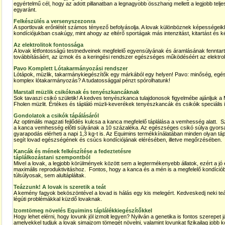
egyértelmű cél, hogy az adott pillanatban a legnagyobb összhang mellett a legjobb telje
egyaránt.
Felkészülés a versenyszezonra
A sportlovak erőnlétét számos tényező befolyásolja. A lovak különböznek képességei
kondíciójukban csakúgy, mint ahogy az eltérő sportágak más intenzitást, kitartást és k
Az elektrolitok fontossága
A lovak létfontosságú testnedveinek megfelelő egyensúlyának és áramlásának fenntart
továbbításáért, az izmok és a keringési rendszer egészséges működéséért az elektroli
Pavo Komplett Lótakarmányozási rendszer
Lótápok, müzlik, takarmánykiegészítők egy márkából egy helyen! Pavo: minőség, egészs
komplex lótakarmányozás? A tudatossággal pénzt spórolhatunk!
Marstall müzlik csikóknak és tenyészkancáknak
Sok tavaszi csikó születik! A kedves tenyészkanca tulajdonosok figyelmébe ajánljuk a M
Fholen müzlit. Értékes és tápláló müzli-keverékek tenyészkancák és csikóik speciális i
Gondolatok a csikók tápálásáról
Az optimális magzati fejlődés kulcsa a kanca megfelelő táplálása a vemhesség alatt. Sz
a kanca vemhesség előtti súlyának a 10 százaléka. Az egészséges csikó súlya gyorsan
gyarapodás elérheti a napi 1,3 kg-t is. Az Equimins termékkínálatában minden olyan táp
segít lovad egészségének és csúcs kondíciójának elérésében, illetve megőrzésében.
Kancák és mének felkészítése a fedeztetésre
táplálkozástani szempontból
Mivel a lovak, a legjobb körülmények között sem a legtermékenyebb állatok, ezért a jó 
maximális reproduktivitáshoz. Fontos, hogy a kanca és a mén is a megfelelő kondíci
túlsúlyosak, sem alultápláltak.
Teázzunk! A lovak is szeretik a teát
A kemény fagyok beköszöntével a lovad is hálás egy kis melegért. Kedveskedj neki teá
légúti problémákkal küzdő lovaknak.
Izomtömeg növelés Equimins táplálékkiegészítőkkel
Hogy lehet elérni, hogy lovunk jól izmolt legyen? Nyilván a genetika is fontos szerepet
amelyekkel tudjuk a lovak simaizom tömegét növelni, valamint lovunkat fizikailag jobb k