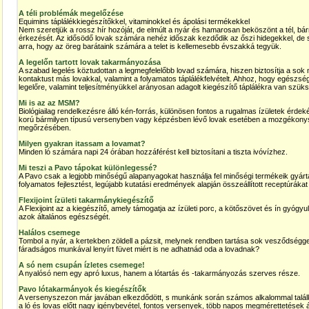
A téli problémák megelőzése
Equimins táplálékkiegészítőkkel, vitaminokkel és ápolási termékekkel
Nem szeretjük a rossz hír hozóját, de elmúlt a nyár és hamarosan beköszönt a tél, bár
érkezését. Az idősödő lovak számára nehéz időszak kezdődik az őszi hidegekkel, d
arra, hogy az öreg barátaink számára a telet is kellemesebb évszakká tegyük.
A legelőn tartott lovak takarmányozása
A szabad legelés köztudottan a legmegfelelőbb lovad számára, hiszen biztosítja a sok m
kontaktust más lovakkal, valamint a folyamatos táplálékfelvételt. Ahhoz, hogy egészs
legelőre, valamint teljesítményükkel arányosan adagolt kiegészítő táplálékra van szük
Mi is az az MSM?
Biológiailag rendelkezésre álló kén-forrás, különösen fontos a rugalmas ízületek érdek
korú bármilyen típusú versenyben vagy képzésben lévő lovak esetében a mozgékony
megőrzésében.
Milyen gyakran itassam a lovamat?
Minden ló számára napi 24 órában hozzáférést kell biztosítani a tiszta ivóvízhez.
Mi teszi a Pavo tápokat különlegessé?
A Pavo csak a legjobb minőségű alapanyagokat használja fel minőségi termékeik gyárt
folyamatos fejlesztést, legújabb kutatási eredmények alapján összeállított receptúrákat
Flexijoint ízületi takarmánykiegészítő
A Flexijoint az a kiegészítő, amely támogatja az ízületi porc, a kötőszövet és ín gyógyul
azok általános egészségét.
Halálos csemege
Tombol a nyár, a kertekben zöldell a pázsit, melynek rendben tartása sok vesződséggel
fáradságos munkával lenyírt füvet miért is ne adhatnád oda a lovadnak?
A só nem csupán ízletes csemege!
A nyalósó nem egy apró luxus, hanem a lótartás és -takarmányozás szerves része.
Pavo lótakarmányok és kiegészítők
A versenyszezon már javában elkezdődött, s munkánk során számos alkalommal találk
a ló és lovas előtt nagy igénybevétel, fontos versenyek, több napos megmérettetések 