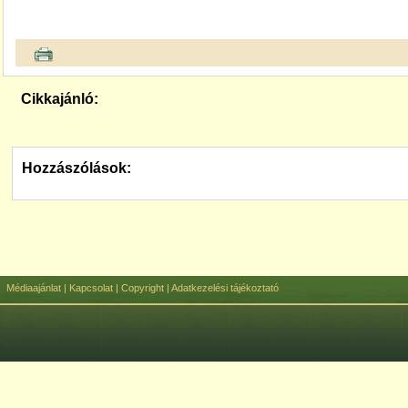
Cikkajánló:
Hozzászólások:
Médiaajánlat
|
Kapcsolat
|
Copyright
|
Adatkezelési tájékoztató