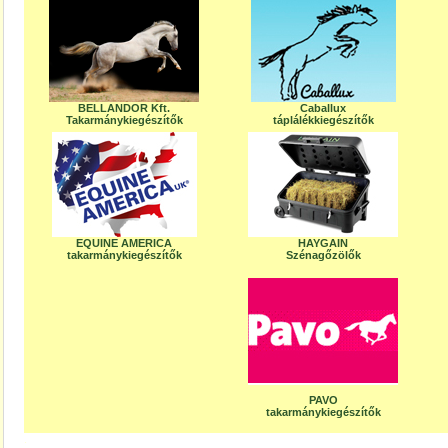
BELLANDOR Kft.
Caballux
Takarmánykiegészítők
táplálékkiegészítők
EQUINE AMERICA
HAYGAIN
takarmánykiegészítők
Szénagőzölők
PAVO
takarmánykiegészítők
.