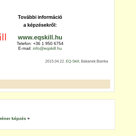
További információ
a képzésekről:
www.eqskill.hu
Telefon: +36 1 950 6754
E-mail:
info@eqskill.hu
2015.04.22.
EQ-Skill
, Bakanek Bianka
réner képzés
»