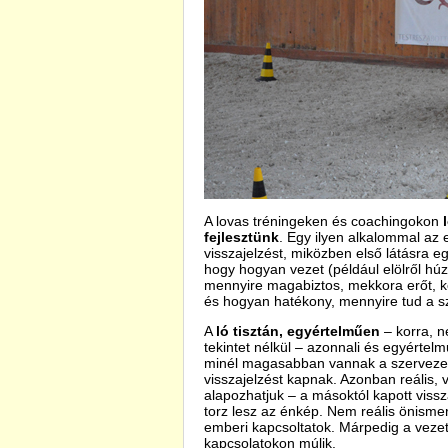
A lovas tréningeken és coachingokon
l
fejlesztünk
. Egy ilyen alkalommal az 
visszajelzést, miközben első látásra e
hogy hogyan vezet (például elölről húz
mennyire magabiztos, mekkora erőt, kon
és hogyan hatékony, mennyire tud a s
A
ló tisztán, egyértelműen
– korra, n
tekintet nélkül – azonnali és egyértel
minél magasabban vannak a szervezeti 
visszajelzést kapnak. Azonban reális,
alapozhatjuk – a másoktól kapott vissza
torz lesz az énkép. Nem reális önisme
emberi kapcsoltatok. Márpedig a veze
kapcsolatokon múlik.