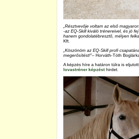
„Résztvevője voltam az első magyaro
-az EQ-Skill kiváló trénereivel, és jó 
hanem gondolatébresztő, mélyen felkav
Kft.
„Köszönöm az EQ-Skill profi csapatána
megerősítést!”
– Horváth-Tóth Boglárka
A képzés híre a határon túlra is eljutot
lovastréner képzést
hirdet.