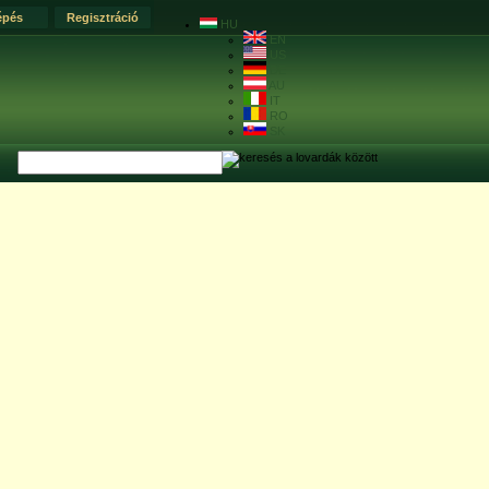
épés
Regisztráció
HU
EN
US
DE
AU
IT
RO
SK