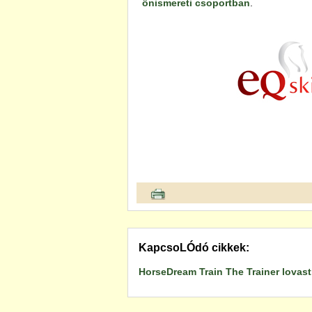
önismereti csoportban
.
KapcsoLÓdó cikkek:
HorseDream Train The Trainer lovast