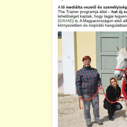
A
ló mediálta vezető és személyiség
The Trainer programja által –
hat új 
lehetőséget kaptak, hogy tagjai legye
(
EAHAE
) is. A Magyarországon első 
környezetben és inspiráló hangulatban v