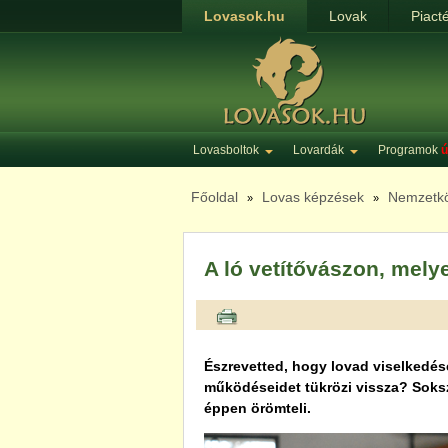
Lovasok.hu
Lovak
Piact
Lovasboltok
Lovardák
Programok
ú
Főoldal
Lovas képzések
Nemzetköz
»
»
A ló vetítővászon, mel
Észrevetted, hogy lovad viselkedése
működéseidet tükrözi vissza? Soksz
éppen örömteli.