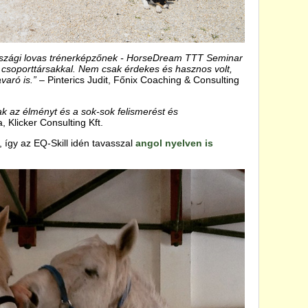
rszági lovas trénerképzőnek - HorseDream TTT Seminar
fej csoporttársakkal. Nem csak érdekes és hasznos volt,
aró is.”
– Pinterics Judit, Főnix Coaching & Consulting
k az élményt és a sok-sok felismerést és
, Klicker Consulting Kft.
t, így az EQ-Skill idén tavasszal
angol nyelven is