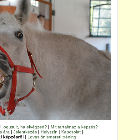
l jogusult, ha elvégzed?
|
Mit tartalmaz a képzés?
s ára
|
Jelentkezés
|
Helyszín
|
Kapcsolat
|
i képzésről
|
Lovas önismereti tréning