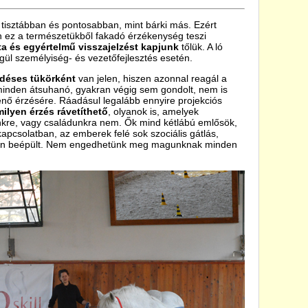
 tisztábban és pontosabban, mint bárki más. Ezért
n ez a természetükből fakadó érzékenység teszi
ta és egyértelmű visszajelzést kapjunk
tőlük. A ló
ségül személyiség- és vezetőfejlesztés esetén.
edéses tükörként
van jelen, hiszen azonnal reagál a
minden átsuhanó, gyakran végig sem gondolt, nem is
enő érzésére. Ráadásul legalább ennyire projekciós
ilyen érzés rávetíthető
, olyanok is, amelyek
einkre, vagy családunkra nem. Ők mind kétlábú emlősök,
apcsolatban, az emberek felé sok szociális gátlás,
rban beépült. Nem engedhetünk meg magunknak minden