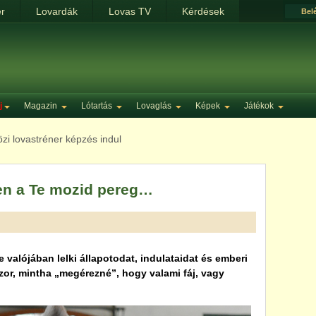
ér
Lovardák
Lovas TV
Kérdések
Bel
j
Magazin
Lótartás
Lovaglás
Képek
Játékok
i lovastréner képzés indul
yen a Te mozid pereg…
 valójában lelki állapotodat, indulataidat és emberi
or, mintha „megérezné”, hogy valami fáj, vagy