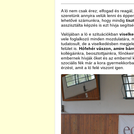
A ló nem csak érez; elfogad és reagál,
szeretünk annyira velük lenni és éppe
lehetővé számunkra, hogy mindig
tisz
asszisztálta képzés is ezt hívja segít
Valójában a ló e szituációkban
viselk
vele foglalkozó minden mozdulatára, 
tudatosult, de a viselkedésben megjel
felület is.
Hófehér vászon, amire bárm
kollégáinkra, beosztottjainkra, főnök
embernek hívják őket és az emberrel k
szociális fék már a kora gyermekko
érzést, amit a ló felé viszont igen.