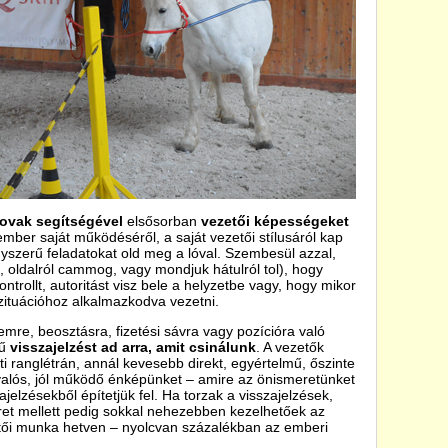
ovak segítségével
elsősorban
vezetői képességeket
ember saját működéséről, a saját vezetői stílusáról kap
gyszerű feladatokat old meg a lóval. Szembesül azzal,
, oldalról cammog, vagy mondjuk hátulról tol), hogy
trollt, autoritást visz bele a helyzetbe vagy, hogy mikor
zituációhoz alkalmazkodva vezetni.
emre, beosztásra, fizetési sávra vagy pozícióra való
mű
visszajelzést ad arra, amit csinálunk
. A vezetők
ranglétrán, annál kevesebb direkt, egyértelmű, őszinte
 valós, jól működő énképünket – amire az önismeretünket
jelzésekből építetjük fel. Ha torzak a visszajelzések,
ret mellett pedig sokkal nehezebben kezelhetőek az
tői munka hetven – nyolcvan százalékban az emberi