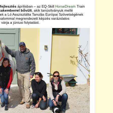
fejlesztés
áprilisban – az EQ-Skill
HorseDream
Train
szakemberrel bővült
, akik tanúsítványuk mellé
nek a Ló Asszisztálta Tanulás Európai Szövetségének
alkalommal megrendezett képzés varázslatos
árja a júniusi folytatást.