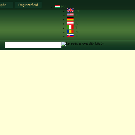
épés
Regisztráció
HU
EN
US
DE
AU
IT
RO
SK