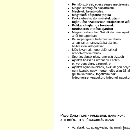
Fénylő szőrzet, egészséges megjelenés
Magas lenmag és olajtartalom
Megfelelő bélműködés,
Megfelelő bélperisztaltika
Kólika ellen kiváló,
műtétek utáni
felépülési szakaszban kifejezetten ajá
Kólikára hajlamos lovaknak
rendszeres etetése ajánlott
Megelőzésként heti 3-4 alkalommal ajánlo
a téli hónapokban
Bélsárpangásra hajlamos lovaknak
a napi takarmányozásba ajánlott
beilleszteni adagolását
Idős lovaknak, fogproblémákkal
rendelkező lovaknak
Sportlovaknak plusz energiát biztosít
Ajánlott hosszas utazások esetén
pl. versenyekre, szemlékre
Ajánlott olyan lovaknak, akik idegen hely
nem isznak, nagy megterhelés alatt állna
(pl. távlovaknak, fogatlovaknak,
hideg versenynapokon, hideg téli napoko
Pavo Daily plus - fűkeverék bármikor:
a természetes lótakarmányozás
Az abrakhoz adagolva javítja annak has