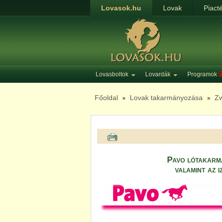
Lovasok.hu
Lovak
Piact
Lovasboltok
Lovardák
Programok
ú
Főoldal
Lovak takarmányozása
Zw
»
»
Pavo lótakarmá
valamint az 