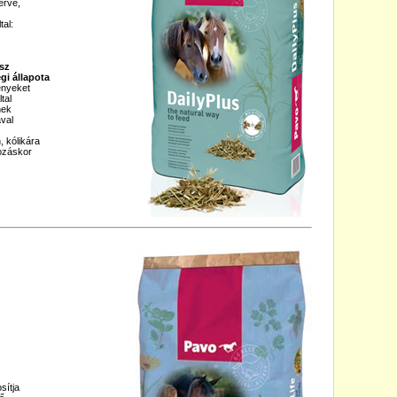
erve,
al:
sz
i állapota
ényeket
tal
nek
val
 kólikára
dozáskor
sítja