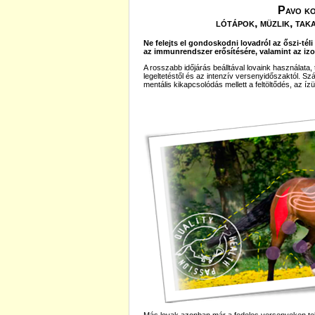
Pavo ko
lótápok, müzlik, tak
Ne felejts el gondoskodni lovadról az őszi-tél
az immunrendszer erősítésére, valamint az izo
A rosszabb időjárás beálltával lovaink használata,
legeltetéstől és az intenzív versenyidőszaktól. S
mentális kikapcsolódás mellett a feltöltődés, az íz