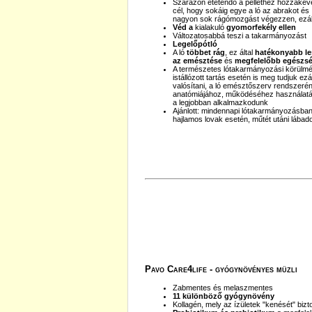
Szárazon etetendő a pellethez hozzákev
cél, hogy sokáig egye a ló az abrakot és
nagyon sok rágómozgást végezzen, ezált
Véd a
kialakuló
gyomorfekély ellen
Változatosabbá teszi a takarmányozást
Legelőpótló
A ló
többet rág
, ez által
hatékonyabb le
az emésztése
és
megfelelőbb egészség
A természetes lótakarmányozási körülm
istállózott tartás esetén is meg tudjuk ezál
valósítani, a ló emésztőszerv rendszeré
anatómiájához, működéséhez használatá
a legjobban alkalmazkodunk
Ajánlott: mindennapi lótakarmányozásban,
hajlamos lovak esetén, műtét utáni lába
Pavo Care4life - gyógynövényes müzli
Zabmentes és melaszmentes
11 különböző gyógynövény
Kollagén, mely az ízületek "kenését" bizto