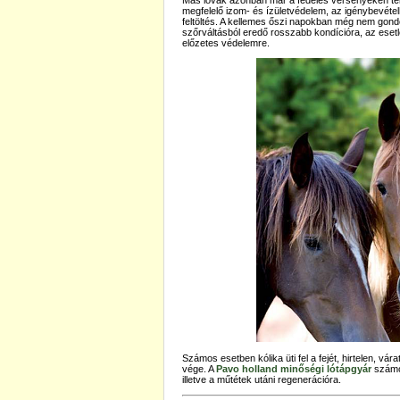
Más lovak azonban már a fedeles versenyeken telj
megfelelő izom- és ízületvédelem, az igénybevétel
feltöltés. A kellemes őszi napokban még nem gondol
szőrváltásból eredő rosszabb kondícióra, az eset
előzetes védelemre.
Számos esetben kólika üti fel a fejét, hirtelen, v
vége. A
Pavo holland minőségi lótápgyár
számos
illetve a műtétek utáni regenerációra.