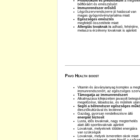
Probiotikum és prebiotikum
a megfelel
bélflóráért és emésztésért
Immunrendszer erősítő
Légzőszervrendszerre jó hatással van
magas gyógynövénytartalma miatt
Egészséges emésztés
megfelelő összetétele miatt
Allergiás lovaknak is
adható, fehérjére,
melaszra érzékeny lovaknak is ajánlott
Pavo Health boost
Vitamin és ásványianyag komplex a megf
immunrendszerért, az egészséges szerv
Támogatja az immunrendszert
Alkalmazása kifejezetten javasolt betegs
megelőzése, lábadozás, és műtétek után
Segíti a bélrendszer egészséges műk
élesztőkultúrával és lecitinnel
Gazdag, gyorsan rendelkezésre álló
energiát biztosít
Lusta, idős lovaknak, nagy megterhelés
alatt álló sportlovaknak ajánlott
Lovaknak, melyeknek többlet energiára
van szükségük
Lovaknak, melyek ismeretlen okok miatt
nem egészségesek, nem fénylő a szőrze