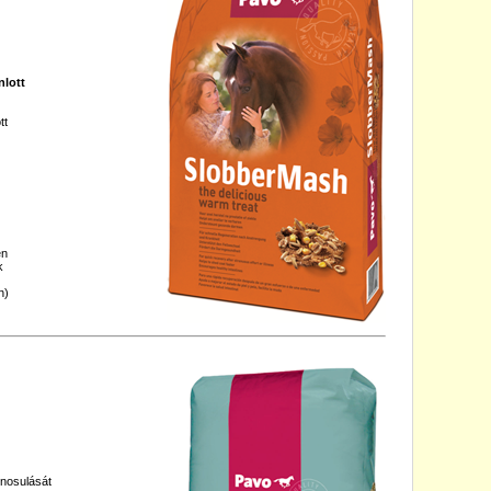
nlott
tt
en
k
n)
znosulását