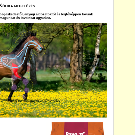
Kólika megelőzés
egeskedéstől, anyagi áldozatoktól és legfőképpen lovunk
 magunkat és lovainkat egyaránt.