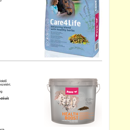
ő
elelő
ezetért.
ég
ödését
tük