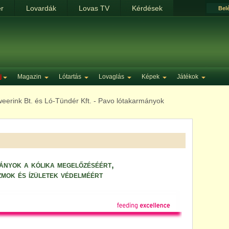
ér
Lovardák
Lovas TV
Kérdések
Bel
j
Magazin
Lótartás
Lovaglás
Képek
Játékok
eerink Bt. és Ló-Tündér Kft. - Pavo lótakarmányok
nyok a kólika megelőzéséért,
izmok és ízületek védelméért