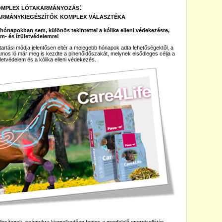
mplex lótakarmányozás:
armánykiegészítők komplex választéka
i hónapokban sem, különös tekintettel a kólika elleni védekezésre,
m- és ízületvédelemre!
 tartási módja jelentősen eltér a melegebb hónapok adta lehetőségektől, a
zámos ló már meg is kezdte a pihenőidőszakát, melynek elsődleges célja a
ületvédelem és a kólika elleni védekezés.