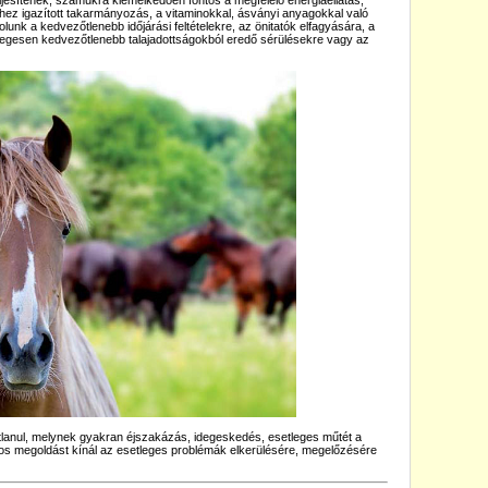
esítenek, számukra kiemelkedően fontos a megfelelő energiaellátás,
hez igazított takarmányozás, a vitaminokkal, ásványi anyagokkal való
unk a kedvezőtlenebb időjárási feltételekre, az önitatók elfagyására, a
legesen kedvezőtlenebb talajadottságokból eredő sérülésekre vagy az
áratlanul, melynek gyakran éjszakázás, idegeskedés, esetleges műtét a
 megoldást kínál az esetleges problémák elkerülésére, megelőzésére