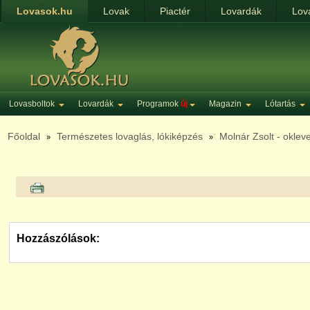
Lovasok.hu
Lovak
Piactér
Lovardák
Lov
Lovasboltok
Lovardák
Programok
új
Magazin
Lótartás
Főoldal
Természetes lovaglás, lókiképzés
Molnár Zsolt - oklev
»
»
Hozzászólások: