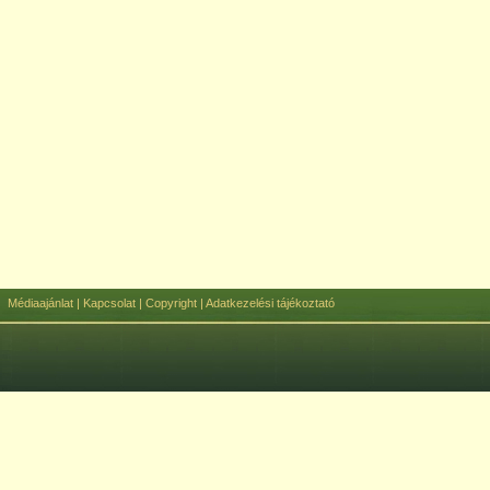
Médiaajánlat
|
Kapcsolat
|
Copyright
|
Adatkezelési tájékoztató