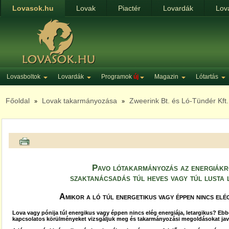
Lovasok.hu
Lovak
Piactér
Lovardák
Lov
Lovasboltok
Lovardák
Programok
új
Magazin
Lótartás
Főoldal
Lovak takarmányozása
Zweerink Bt. és Ló-Tündér Kft
»
»
Pavo lótakarmányozás az energiákr
szaktanácsadás túl heves vagy túl lusta
Amikor a ló túl energetikus vagy éppen nincs elég
Lova vagy pónija túl energikus vagy éppen nincs elég energiája, letargikus? Eb
kapcsolatos körülményeket vizsgáljuk meg és takarmányozási megoldásokat jav