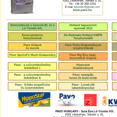
4281 Létavértes, Sándor u. 81.
Tel.: +36 30 358-2331
E-mai:
lotunder@gmail.com
www.pavo.hu
Bemutatkozik a Zwernik Bt. és a
Holland fagyasztott
Ló-Tündér Kft.
spermák 2012
Eurocommerce
De Radstake Holland KWPN
fedezőmének
Tenyészistálló
Pavo lótápok
Pavo Podo lótakarmányok
és menük
tenyésztőknek
Pavo SportsFit Musli lótakarmány
Pavo Big Box nagy-
kiszerelésű lótápok
Pavo - a csúcsteljesítmény
Hippostar
érdekében I.
lótakarmányok
Pavo - a csúcsteljesítmény
Pavo: energiák,
érdekében II.
heves és lusta lovak
Pavo - Kólika megelőzése
Pavo - Lovak téli
és ízületvédelem
takarmányozása
PAVO HUNGARY - Suta Éva Ló-Tünder Kft.
4281 Létavértes, Sándor u. 81.