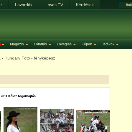
ér
Lovardák
Lovas TV
Kérdések
Bel
j
Magazin
Lótartás
Lovaglás
Képek
Játékok
la - Hungary Foto - fényképész
2011 Káloz fogathajtás