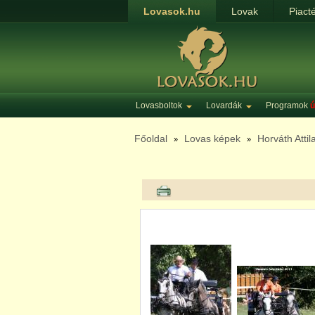
Lovasok.hu
Lovak
Piact
Lovasboltok
Lovardák
Programok
ú
Főoldal
Lovas képek
Horváth Atti
»
»