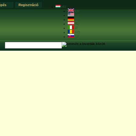
épés
Regisztráció
HU
EN
US
DE
AU
IT
RO
SK