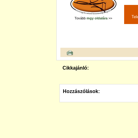
Tel
Tovább
mgy oldalára
>>
Cikkajánló:
Hozzászólások: