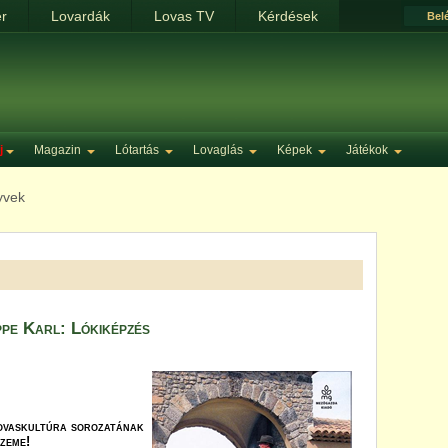
ér
Lovardák
Lovas TV
Kérdések
Bel
j
Magazin
Lótartás
Lovaglás
Képek
Játékok
yvek
ppe Karl: Lókiképzés
ovaskultúra sorozatának
szeme!