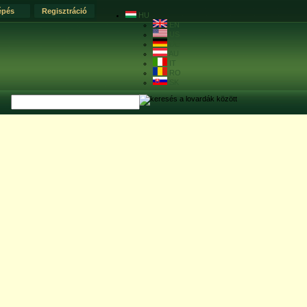
épés
Regisztráció
HU
EN
US
DE
AU
IT
RO
SK