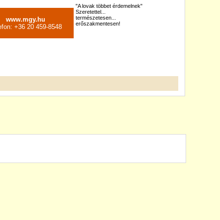
"A lovak többet érdemelnek"
Szeretettel...
természetesen...
www.mgy.hu
erőszakmentesen!
efon: +36 20 459-8548