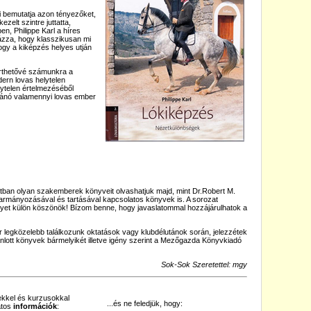
i bemutatja azon tényezőket,
zelt szintre juttatta,
en, Philippe Karl a híres
ázza, hogy klasszikusan mi
hogy a kiképzés helyes utján
érthetővé számunkra a
ern lovas helytelen
lytelen értelmezéséből
vánó valamennyi lovas ember
atban olyan szakemberek könyveit olvashatjuk majd, mint Dr.Robert M.
akarmányozásával és tartásával kapcsolatos könyvek is. A sorozat
elyet külön köszönök! Bízom benne, hogy javaslatommal hozzájárulhatok a
or legközelebb találkozunk oktatások vagy klubdélutánok során, jelezzétek
nlott könyvek bármelyikét illetve igény szerint a Mezőgazda Könyvkiadó
Sok-Sok Szeretettel: mgy
kkel és kurzusokkal
...és ne feledjük, hogy:
atos
információk
: