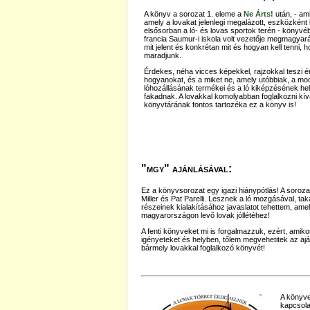
A könyv a sorozat 1. eleme a
Ne Árts!
után, - am
amely a lovakat jelenlegi megalázott, eszközként ke
elsősorban a ló- és lovas sportok terén - könyvéb
francia Saumur-i iskola volt vezetője megmagyar
mit jelent és konkrétan mit és hogyan kell tenni, 
maradjunk.
Érdekes, néha vicces képekkel, rajzokkal teszi 
hogyanokat, és a miket ne, amely utóbbiak, a mod
lóhozállásának termékei és a ló kiképzésének he
fakadnak. A lovakkal komolyabban foglalkozni kí
könyvtárának fontos tartozéka ez a könyv is!
"mgy" ajánlásával:
Ez a könyvsorozat egy igazi hiánypótlás! A soroz
Miller és Pat Parelli. Lesznek a ló mozgásával, t
részeinek kialakításához javaslatot tehettem, am
magyarországon levő lovak jóllétéhez!
A fenti könyveket mi is forgalmazzuk, ezért, amik
igényeteket és helyben, tőlem megvehetitek az ajá
bármely lovakkal foglalkozó könyvét!
A könyve
kapcsol