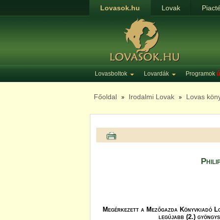
Lovasok.hu
Lovak
Piact
Lovasboltok
Lovardák
Programok
ú
Főoldal
Irodalmi Lovak
Lovas kön
»
»
Phili
Megérkezett a Mezőgazda Könyvkiadó L
legújabb (2.) gyöngy