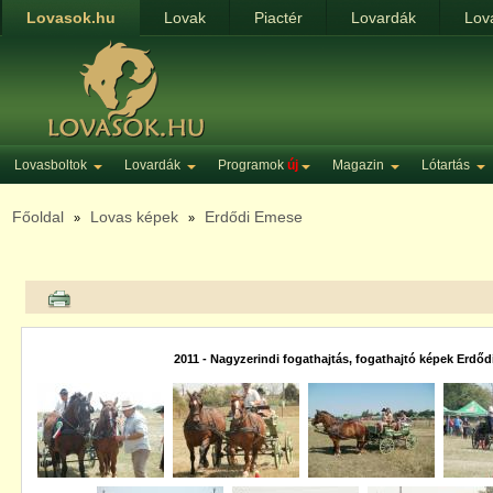
Lovasok.hu
Lovak
Piactér
Lovardák
Lov
Lovasboltok
Lovardák
Programok
új
Magazin
Lótartás
Főoldal
Lovas képek
Erdődi Emese
»
»
2011 - Nagyzerindi fogathajtás, fogathajtó képek Erdő