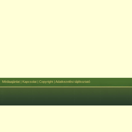
Médiaajánlat
|
Kapcsolat
|
Copyright
|
Adatkezelési tájékoztató