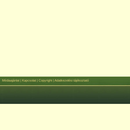
Médiaajánlat
|
Kapcsolat
|
Copyright
|
Adatkezelési tájékoztató