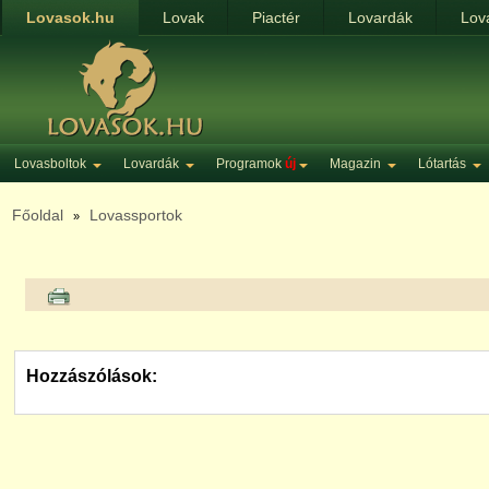
Lovasok.hu
Lovak
Piactér
Lovardák
Lov
Lovasboltok
Lovardák
Programok
új
Magazin
Lótartás
Főoldal
Lovassportok
»
Hozzászólások: