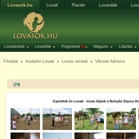
Lovasok.hu
Lovak
Piactér
Lovardák
Lov
Lovasboltok
Lovardák
Programok
új
Magazin
Lótartás
Főoldal
Irodalmi Lovak
Lovas versek
Vilcsek Adrienn
»
»
»
Gyerekek és Lovak - lovas képek a Bottyán Equus H