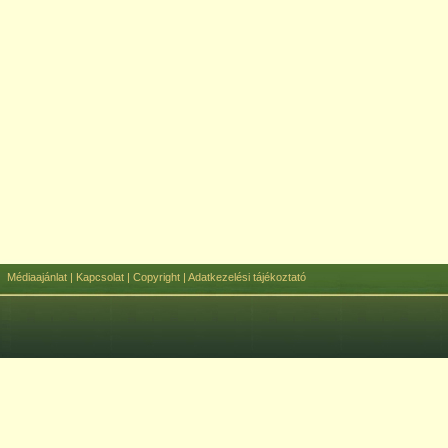
Médiaajánlat
|
Kapcsolat
|
Copyright
|
Adatkezelési tájékoztató