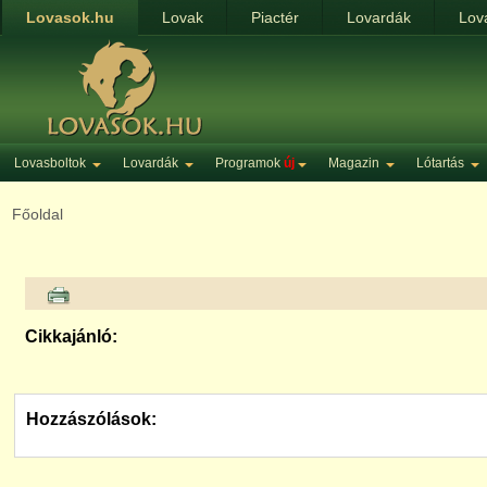
Lovasok.hu
Lovak
Piactér
Lovardák
Lov
Lovasboltok
Lovardák
Programok
új
Magazin
Lótartás
Főoldal
Cikkajánló:
Hozzászólások: