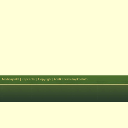
Médiaajánlat
|
Kapcsolat
|
Copyright
|
Adatkezelési tájékoztató