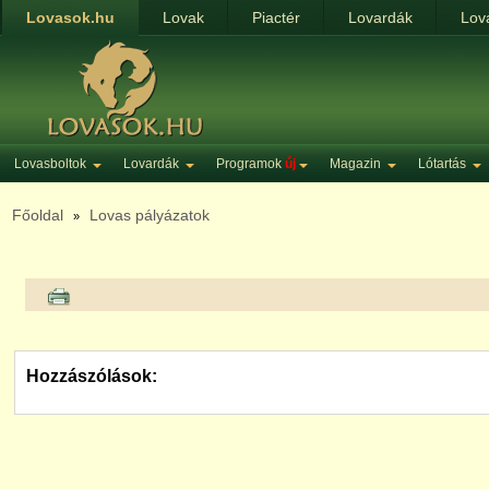
Lovasok.hu
Lovak
Piactér
Lovardák
Lov
Lovasboltok
Lovardák
Programok
új
Magazin
Lótartás
Főoldal
Lovas pályázatok
»
Hozzászólások: