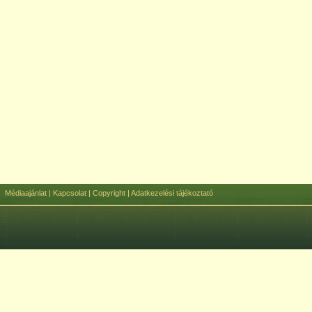
Médiaajánlat
|
Kapcsolat
|
Copyright
|
Adatkezelési tájékoztató