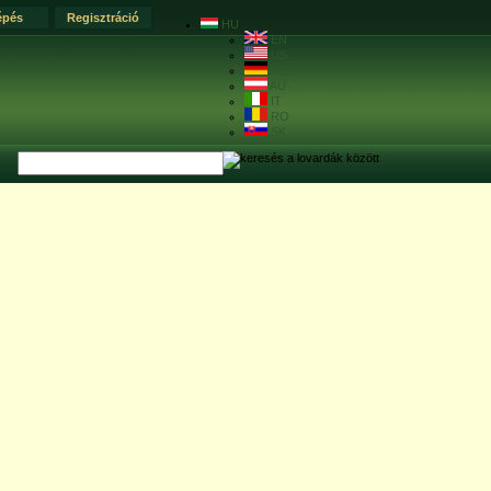
épés
Regisztráció
HU
EN
US
DE
AU
IT
RO
SK