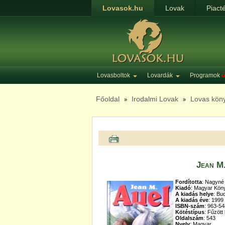
Lovasok.hu
Lovak
Piact
Lovasboltok
Lovardák
Programok
ú
Főoldal
Irodalmi Lovak
Lovas kön
»
»
Jean M.
Fordította
: Nagyné K
Kiadó
: Magyar Kö
A kiadás helye
: Bu
A kiadás éve
: 1999
ISBN-szám
: 963-5
Kötéstípus
: Fűzöt
Oldalszám
: 543
Nyelv
: Magyar