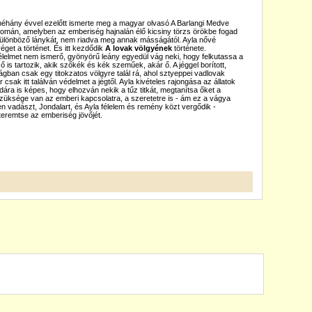
néhány évvel ezelőtt ismerte meg a magyar olvasó A Barlangi Medve
mán, amelyben az emberiség hajnalán élő kicsiny törzs örökbe fogad
ülönböző lánykát, nem riadva meg annak másságától. Ayla nővé
get a történet. És itt kezdődik
A lovak völgyének
története.
félelmet nem ismerő, gyönyörű leány egyedül vág neki, hogy felkutassa a
ő is tartozik, akik szőkék és kék szeműek, akár ő. A jéggel borított,
lágban csak egy titokzatos völgyre talál rá, ahol sztyeppei vadlovak
csak itt találván védelmet a jégtől. Ayla kivételes rajongása az állatok
dára is képes, hogy elhozván nekik a tűz titkát, megtanítsa őket a
üksége van az emberi kapcsolatra, a szeretetre is - ám ez a vágya
n vadászt, Jondalart, és Ayla félelem és remény közt vergődik -
eremtse az emberiség jövőjét.