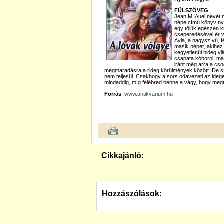
FÜLSZÖVEG
Jean M. Auel nevét 
népe című könyv nyo
egy tőlük egészen k
cseperedésével ér vé
Ayla, a nagyszívű, 
másik népet, akihez 
kegyetlenül hideg vi
csapata kóborol, már 
iránt még arra a cso
megmaradásra a rideg körülmények között. De sz
nem teljesül. Csakhogy a sors odavezeti az idege
mindaddig, míg felébred benne a vágy, hogy megt
Forrás
:
www.antikvarium.hu
Cikkajánló:
Hozzászólások: