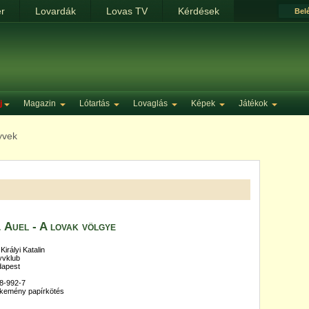
ér
Lovardák
Lovas TV
Kérdések
Bel
j
Magazin
Lótartás
Lovaglás
Képek
Játékok
yvek
 Auel - A lovak völgye
irályi Katalin
nyvklub
dapest
48-992-7
t kemény papírkötés