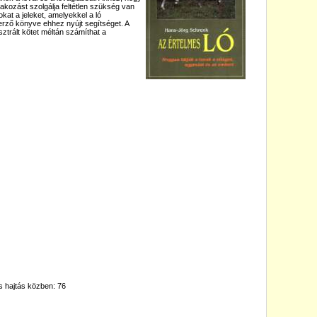
akozást szolgálja feltétlen szükség van
kat a jeleket, amelyekkel a ló
erző könyve ehhez nyújt segítséget. A
ztrált kötet méltán számíthat a
s hajtás közben: 76