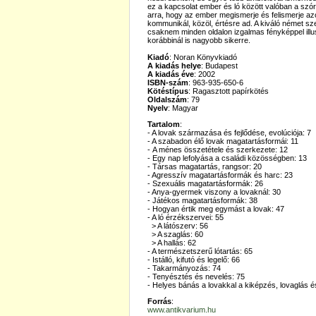
ez a kapcsolat ember és ló között valóban a szór
arra, hogy az ember megismerje és felismerje azo
kommunikál, közöl, értésre ad. A kiváló német sz
csaknem minden oldalon izgalmas fényképpel illus
korábbinál is nagyobb sikerre.
Kiadó
: Noran Könyvkiadó
A kiadás helye
: Budapest
A kiadás éve
: 2002
ISBN-szám
: 963-935-650-6
Kötéstípus
: Ragasztott papírkötés
Oldalszám
: 79
Nyelv
: Magyar
Tartalom
:
- A lovak származása és fejlődése, evolúciója: 7
- A szabadon élő lovak magatartásformái: 11
- A ménes összetétele és szerkezete: 12
- Egy nap lefolyása a családi közösségben: 13
- Társas magatartás, rangsor: 20
- Agresszív magatartásformák és harc: 23
- Szexuális magatartásformák: 26
- Anya-gyermek viszony a lovaknál: 30
- Játékos magatartásformák: 38
- Hogyan értik meg egymást a lovak: 47
- A ló érzékszervei: 55
> A látószerv: 56
> A szaglás: 60
> A hallás: 62
- A természetszerű lótartás: 65
- Istálló, kifutó és legelő: 66
- Takarmányozás: 74
- Tenyésztés és nevelés: 75
- Helyes bánás a lovakkal a kiképzés, lovaglás é
Forrás
:
www.antikvarium.hu