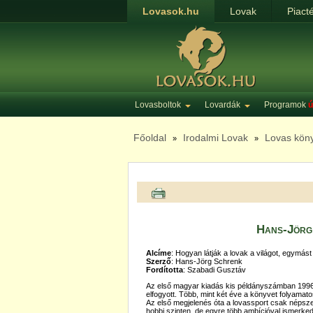
Lovasok.hu
Lovak
Piact
Lovasboltok
Lovardák
Programok
ú
Főoldal
Irodalmi Lovak
Lovas kön
»
»
Hans-Jörg 
Alcíme
: Hogyan látják a lovak a világot, egymá
Szerző
: Hans-Jörg Schrenk
Fordította
: Szabadi Gusztáv
Az első magyar kiadás kis példányszámban 1996
elfogyott. Több, mint két éve a könyvet folyamato
Az első megjelenés óta a lovassport csak népsze
hobbi szinten, de egyre több ambícióval ismerked