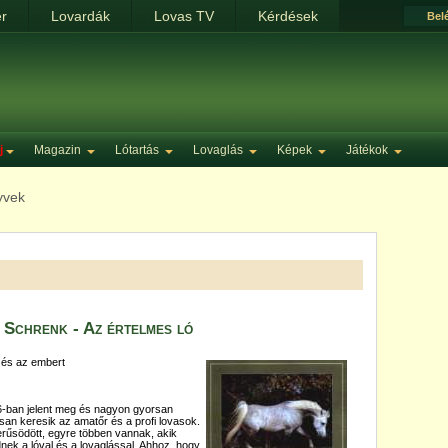
ér
Lovardák
Lovas TV
Kérdések
Bel
j
Magazin
Lótartás
Lovaglás
Képek
Játékok
yvek
Schrenk - Az értelmes ló
st és az embert
-ban jelent meg és nagyon gyorsan
san keresik az amatőr és a profi lovasok.
rűsödött, egyre többen vannak, akik
nek a lóval és a lovaglással. Ahhoz, hogy