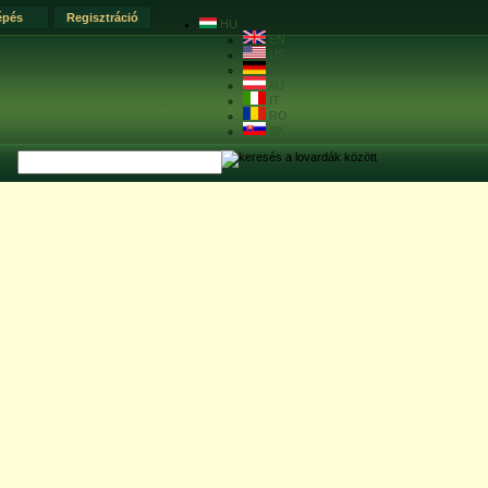
épés
Regisztráció
HU
EN
US
DE
AU
IT
RO
SK