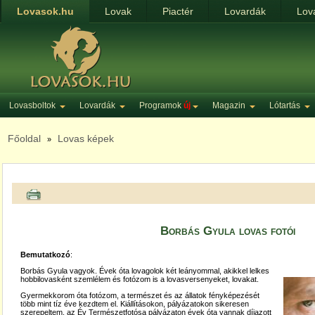
Lovasok.hu
Lovak
Piactér
Lovardák
Lov
Lovasboltok
Lovardák
Programok
új
Magazin
Lótartás
Főoldal
Lovas képek
»
Borbás Gyula lovas fotói
Bemutatkozó
:
Borbás Gyula vagyok. Évek óta lovagolok két leányommal, akikkel lelkes
hobbilovasként szemlélem és fotózom is a lovasversenyeket, lovakat.
Gyermekkorom óta fotózom, a természet és az állatok fényképezését
több mint tíz éve kezdtem el. Kiállításokon, pályázatokon sikeresen
szerepeltem, az Év Természetfotósa pályázaton évek óta vannak díjazott