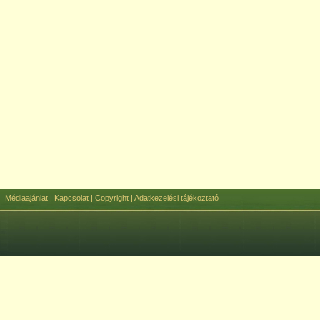
Médiaajánlat
|
Kapcsolat
|
Copyright
|
Adatkezelési tájékoztató