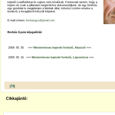
képeim (vadfotókkal és sajnos nem lovakkal). Fontosnak tartom, hogy a
képen ne csak a pillanatot megörökítve dokumentáljunk, de egy történet,
egy gondolat is megjelenjen a látottak által, művészi szintre emelve a
lovakról, a lovaglásról készült képeket.
E-mail címem:
borbasgys@gmail.com
Borbás Gyula képgalériái:
2009. 05. 30.
>>>
Westernlovas bajnoki forduló, Akasztó
<<<
2009. 05. 16.
>>>
Westernlovas bajnoki forduló, Lajosmizse
<<<
Cikkajánló: