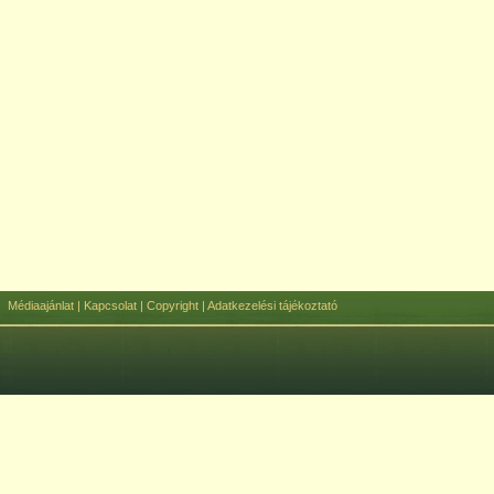
Médiaajánlat
|
Kapcsolat
|
Copyright
|
Adatkezelési tájékoztató