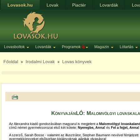
Lovasok.hu
Lovak
Piactér
Lovardák
Lov
Lovasboltok
Lovardák
Programok
új
Magazin
Lótartás
Főoldal
Irodalmi Lovak
Lovas könyvek
»
»
KönyvajánLÓ: Malomvölgyi lovaskal
Az Alexandra kiadó gondozásában magyarul is megjelent a
Malomvölgyi lovaskalan
című német gyermeksorozat első két kötete:
Nyeregbe, Anna!
és
Fel a fejjel, Anna!
A szerző, Sarah Bosse - valamint az illusztrátor, Stephan Baumann nevével fémjelzett
gyermekkönyveket elsősorban kislányoknak ajánljuk olvasásra
!