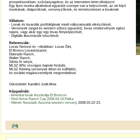
prospektusokban, szóróanyagokon, és az internetem lehet elhelyezni
Egy ilyen munka alkalmával egyaránt szerepe van a helyszínnek, az ott folyó
munkának, dolgozóknak, versenyzőknek, és természetesen a lovaknak.
Vállalom:
- Lovak és lovardák portfoliójának minél változatosabb elkészítését,
- Versenyek (angol és western stílusú egyaránt), lovas rendezvények egész
napos, vagy akár egy-egy lovas fényképezését,
- Digitális illusztrációk készítését.
Referenciák:
Lovas Nemzet és –ritkábban- Lovas Élet,
El Bronco Lovasközpont,
Eldorado Ranch,
Walter Ranch,
Sánta őz tanya,
MLSZ WSz országos bajnoki fordulói,
MLSZ Reining versenyek itthon és külföldön,
és további magánszemélyek megrendelései.
Üdvözlettel: Kandikó Judit Alma
Képgalériák:
-
Amerikai lovak fesztiválja El Broncon
-
Red Horse Ranch Cup 2008.04.19.Pátka
-
Wiener Neustadt, Ausztria western verseny
2008.03.22-23.