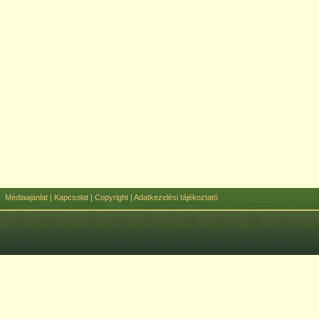
Médiaajánlat
|
Kapcsolat
|
Copyright
|
Adatkezelési tájékoztató