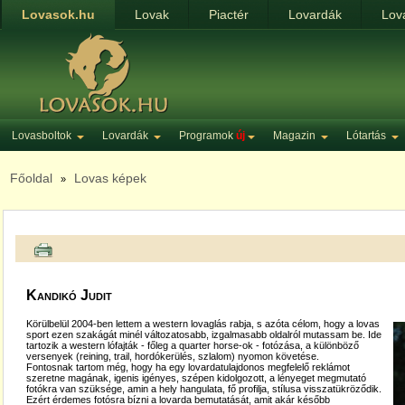
Lovasok.hu
Lovak
Piactér
Lovardák
Lov
Lovasboltok
Lovardák
Programok
új
Magazin
Lótartás
Főoldal
Lovas képek
»
Kandikó Judit
Körülbelül 2004-ben lettem a western lovaglás rabja, s azóta célom, hogy a lovas
sport ezen szakágát minél változatosabb, izgalmasabb oldalról mutassam be. Ide
tartozik a western lófajták - főleg a quarter horse-ok - fotózása, a különböző
versenyek (reining, trail, hordókerülés, szlalom) nyomon követése.
Fontosnak tartom még, hogy ha egy lovardatulajdonos megfelelő reklámot
szeretne magának, igenis igényes, szépen kidolgozott, a lényeget megmutató
fotókra van szüksége, amin a hely hangulata, fő profilja, stílusa visszatükröződik.
Ezért érdemes fotósra bízni a lovarda bemutatását, amit akár később