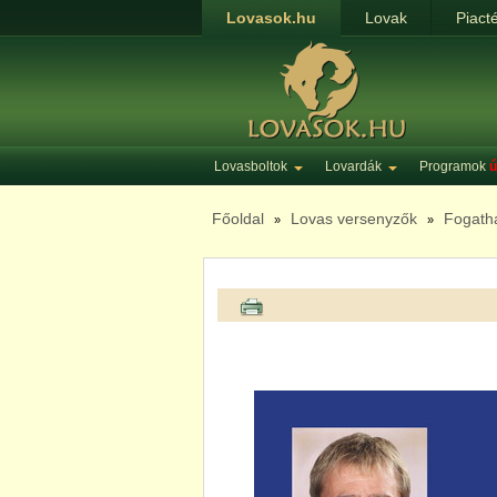
Lovasok.hu
Lovak
Piact
Lovasboltok
Lovardák
Programok
ú
Főoldal
Lovas versenyzők
Fogatha
»
»