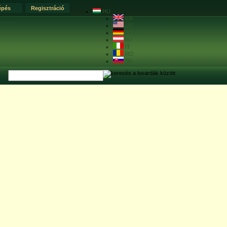
épés
Regisztráció
HU
EN
US
DE
AU
IT
RO
SK