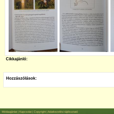
Cikkajánló:
Hozzászólások:
Médiaajánlat
|
Kapcsolat
|
Copyright
|
Adatkezelési tájékoztató