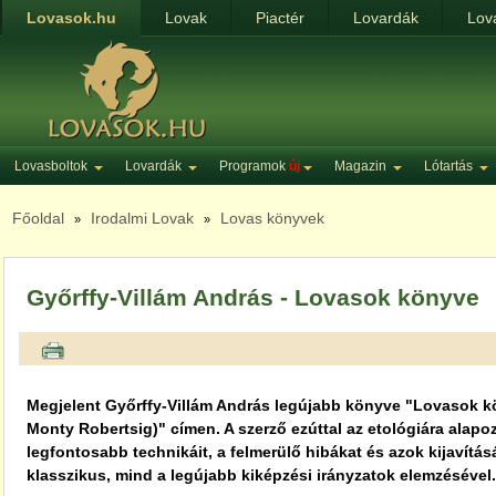
Lovasok.hu
Lovak
Piactér
Lovardák
Lov
Lovasboltok
Lovardák
Programok
új
Magazin
Lótartás
Főoldal
Irodalmi Lovak
Lovas könyvek
»
»
Győrffy-Villám András - Lovasok könyve
Megjelent Győrffy-Villám András legújabb könyve "Lovasok k
Monty Robertsig)" címen. A szerző ezúttal az etológiára alapo
legfontosabb technikáit, a felmerülő hibákat és azok kijavítás
klasszikus, mind a legújabb kiképzési irányzatok elemzésével.