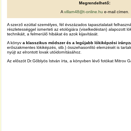
Megrendelhető:
A
villam48@t-online.hu
e-mail címen.
A szerző ezúttal személyes, fél évszázados tapasztalatait felhaszn
részletességgel ismerteti az etológiára (viselkedéstan) alapozott l
technikáit, a felmerülő hibákat és azok kijavítását.
A könyv
a klasszikus módszer és a legújabb lókiképzési irányz
erőszakmentes lókiképzés, stb.) összehasonlító elemzését is tarta
nyújt az elrontott lovak utóidomításához.
Az előszót Dr.Gőblyös István írta, a könyvben lévő fotókat Mitrov Ga