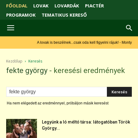
FŐOLDAL
LOVAK
LOVARDÁK
PIACTÉR
PROGRAMOK
TEMATIKUS KERESŐ
A lovak is beszélnek...csak oda kell figyelni rájuk! - Monty Roberts
Kezdőlap
Keresés
fekte györgy
-
keresési eredmények
Ha nem elégedett az eredménnyel, próbáljon másik keresést
Legyünk a ló méltó társa: látogatóban Török
György...