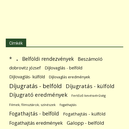
Címkék
.
Belföldi rendezvények
*
Beszámoló
dobrovitz józsef
Díjlovaglás - belföld
Díjlovaglás- külföld
Díjlovaglás eredmények
Díjugratás - belföld
Díjugratás - külföld
Díjugrató eredmények
Fertőző kevésvérűség
Filmek; filmsztárok; színészek
fogathajtás
Fogathajtás - belföld
Fogathajtás - külföld
Galopp - belföld
Fogathajtás eredmények