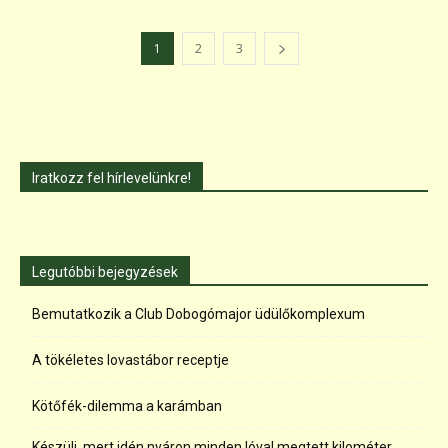
1
2
3
Iratkozz fel hírlevelünkre!
Legutóbbi bejegyzések
Bemutatkozik a Club Dobogómajor üdülőkomplexum
A tökéletes lovastábor receptje
Kötőfék-dilemma a karámban
Készülj, mert idén nyáron minden lóval megtett kilométer