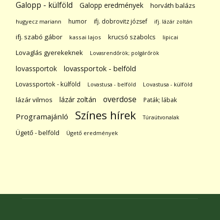
Galopp - külföld
Galopp eredmények
horváth balázs
humor
ifj. dobrovitz józsef
hugyecz mariann
ifj. lázár zoltán
ifj. szabó gábor
krucsó szabolcs
kassai lajos
lipicai
Lovaglás gyerekeknek
Lovasrendőrök; polgárőrök
lovassportok
lovassportok - belföld
Lovassportok - külföld
Lovastusa - belföld
Lovastusa - külföld
overdose
lázár zoltán
lázár vilmos
Paták; lábak
Színes hírek
Programajánló
Túraútvonalak
Ügető - belföld
Ügető eredmények